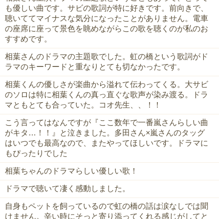
も優しい曲です。サビの歌詞が特に好きです。前向きで、
聴いててマイナスな気分になったことがありません。電車
の座席に座って景色を眺めながらこの歌を聴くのが私のお
すすめです。
相葉さんのドラマの主題歌でした。虹の橋という歌詞がド
ラマのキーワードと重なりとても切なかったです。
相葉くんの優しさが楽曲から溢れて伝わってくる。大サビ
のソロは特に相葉くんの真っ直ぐな歌声が染み渡る。ドラ
マともとても合っていた。コオ先生、、！！
こう言ってはなんですが『ここ数年で一番嵐さんらしい曲
がキタ…！！』と泣きました。多田さん×嵐さんのタッグ
はいつでも最高なので、またやってほしいです。ドラマに
もぴったりでした
相葉ちゃんのドラマらしい優しい歌！
ドラマで聴いて凄く感動しました。
自身もペットを飼っているので虹の橋の話は涙なしでは聞
けません。辛い時にそっと寄り添ってくれる感じがしてと