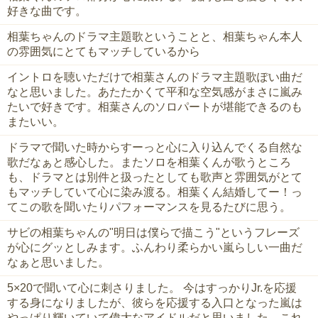
好きな曲です。
相葉ちゃんのドラマ主題歌ということと、相葉ちゃん本人
の雰囲気にとてもマッチしているから
イントロを聴いただけで相葉さんのドラマ主題歌ぽい曲だ
なと思いました。あたたかくて平和な空気感がまさに嵐み
たいで好きです。相葉さんのソロパートが堪能できるのも
またいい。
ドラマで聞いた時からすーっと心に入り込んでくる自然な
歌だなぁと感心した。またソロを相葉くんが歌うところ
も、ドラマとは別件と扱ったとしても歌声と雰囲気がとて
もマッチしていて心に染み渡る。相葉くん結婚してー！っ
てこの歌を聞いたりパフォーマンスを見るたびに思う。
サビの相葉ちゃんの"明日は僕らで描こう"というフレーズ
が心にグッとしみます。ふんわり柔らかい嵐らしい一曲だ
なぁと思いました。
5×20で聞いて心に刺さりました。 今はすっかりJr.を応援
する身になりましたが、彼らを応援する入口となった嵐は
やっぱり輝いていて偉大なアイドルだと思いました。これ