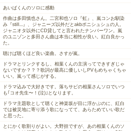
あいばくんのソロに感動
作曲は多田慎也さん。二宮和也ソロ『虹』、嵐コンお馴染
み『still...』、ジャニーズ以外だとakbポニシュシュの人。
ジャニオタ以外にCD貸してと言われたナンバーワン。嵐
のユニゾンと多田さん曲は本当に相性が良い。紅白良かっ
た。
聴けば聴くほど良い楽曲。さすが嵐。
ドラマとリンクするし、相葉くんの主演ってできすぎじゃ
ないですか？？？歌詞が最高に優しいしPVもめちゃくちゃ
いい。嵐って感じがする。
ドラマ込みで大好きです。落ちサビの相葉さんソロでいつ
も｢コオ先生〜！(泣)｣となります。
ドラマ主題歌として聴くと神楽坂が目に浮かぶのに、紅白
では被災地に寄り添う歌になってて、あらためていい歌だ
と思った。
とにかく歌割りがよい。大野担ですが、あの相葉くんのソ