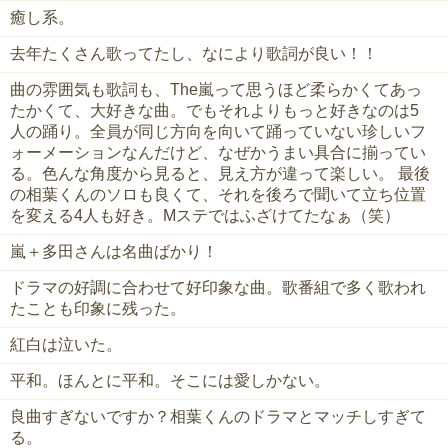
癒し系。
去年たくさん歌ってたし、なにより歌詞が良い！！
曲の雰囲気も歌詞も、The嵐って思うほど柔らかくてあっ
たかくて、大好きな曲。でもそれよりもっと好きなのは5
人の踊り。全員が同じ方向を向いて踊っていない珍しいフ
ォーメーションなんだけど、なぜかうまい具合に揃ってい
る。色んな角度から見ると、見え方が違って楽しい。 最後
の相葉くんのソロも良くて、それを後ろで聞いて立ち位置
を変える4人も好き。Mステではふざけてたなぁ（笑）
嵐＋多田さんは名曲ばかり！
ドラマの好調に合わせて好印象な曲。歌番組で多く歌われ
たことも印象に残った。
紅白は泣いた。
平和。ほんとに平和。そこには愛しかない。
良曲すぎないですか？相葉くんのドラマとマッチしすぎて
る。