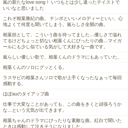
嵐の新たなlove song！ いつもとは少し違ったテイストで
いいなと思いました
これぞ相葉雅紀の曲。 テンポといいメロディーといい、心
地よくて何度も聞いてしまう。嵐らしさ全開の曲。
相葉担として、こういう曲を待ってました…優しさで溢れ
てるけどちょっと切ない相葉くんにぴったりの曲…マイガ
ールにも少し似ている気がして大好きな一曲です。
嵐らしい優しい歌で、相葉くんのドラマにもあっていた。
相葉くんのソロにグッとくる。
ラスサビの相葉さんソロで歌が上手くなったなぁって毎回
感動する。
ほぼauのタイアップ曲
仕事で大変なことがあっても、この曲をきくと頑張ろうか
な…という元気が出てきます。
相葉ちゃんのドラマにぴったりな素敵な曲。紅白で聞いた
ときは感動して泣きそうになりました。