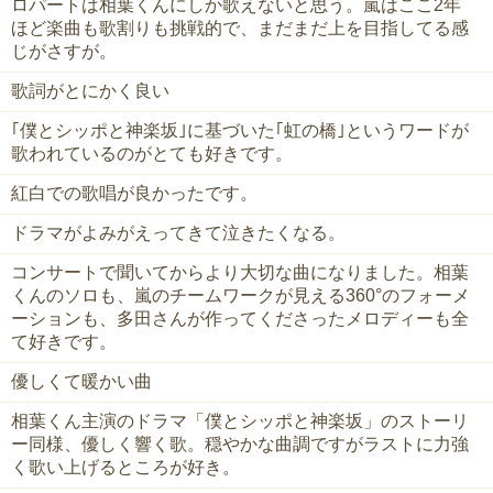
ロパートは相葉くんにしか歌えないと思う。嵐はここ2年
ほど楽曲も歌割りも挑戦的で、まだまだ上を目指してる感
じがさすが。
歌詞がとにかく良い
｢僕とシッポと神楽坂｣に基づいた｢虹の橋｣というワードが
歌われているのがとても好きです。
紅白での歌唱が良かったです。
ドラマがよみがえってきて泣きたくなる。
コンサートで聞いてからより大切な曲になりました。相葉
くんのソロも、嵐のチームワークが見える360°のフォーメ
ーションも、多田さんが作ってくださったメロディーも全
て好きです。
優しくて暖かい曲
相葉くん主演のドラマ「僕とシッポと神楽坂」のストーリ
ー同様、優しく響く歌。穏やかな曲調ですがラストに力強
く歌い上げるところが好き。