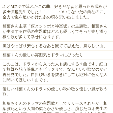
ふとMステで流れたこの曲、好きだなぁと思ったら我らが
多田慎也先生でした！！！！！ついこないだの曲なのに、
全力で嵐を追いかけたあの頃を思い出しました。
相葉さん主演「僕とシッポと神楽坂」の主題歌。相葉さん
が主演する作品の主題歌はどれも優しくてそっと寄り添う
様な歌が多くて幸せになります。
嵐はやっぱり安心するなあと観てて思えた、嵐らしい曲。
相葉くんの優しい雰囲気とドラマにぴったり
この曲は、ドラマから入った人も虜にする１曲です。紅白
で故郷を想う映像ともピッタリで、なんといい歌なのかと
再発見でした。自担びいきを抜きにしても絶対に色んな人
に聞いてほしい１曲です。
優しい相葉くんのドラマの優しい秋の歌を優しい嵐が歌う
歌。
相葉ちゃんのドラマの主題歌としてリリースされたが、相
葉雅紀という人間の柔らかさや優しさ、演じたコオ先生の