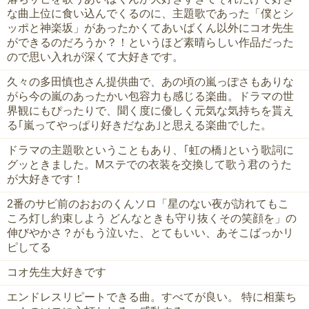
な曲上位に食い込んでくるのに、主題歌であった「僕とシ
ッポと神楽坂」があったかくてあいばくん以外にコオ先生
ができるのだろうか？！というほど素晴らしい作品だった
ので思い入れが深くて大好きです。
久々の多田慎也さん提供曲で、あの頃の嵐っぽさもありな
がら今の嵐のあったかい包容力も感じる楽曲。ドラマの世
界観にもぴったりで、聞く度に優しく元気な気持ちを貰え
る｢嵐ってやっぱり好きだなあ｣と思える楽曲でした。
ドラマの主題歌ということもあり、｢虹の橋｣という歌詞に
グッときました。Mステでの衣装を交換して歌う君のうた
が大好きです！
2番のサビ前のおおのくんソロ「星のない夜が訪れてもこ
ころ灯し約束しよう どんなときも守り抜くその笑顔を」の
伸びやかさ？がもう泣いた、とてもいい、あそこばっかリ
ピしてる
コオ先生大好きです
エンドレスリピートできる曲。すべてが良い。 特に相葉ち