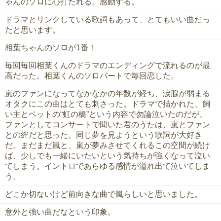
ゃんのソロに心打たれる。感動する。
ドラマとリンクしている歌詞もあって、とてもいい曲だっ
たと思います。
相葉ちゃんのソロが1番！
毎回毎回相葉くんのドラマのエンディングで流れるのが最
高だった。相葉くんのソロパートで毎回恋した。
嵐のファンになってなかなかの年数が経ち、涙腺が弱まる
オタクにこの曲はとても刺さった。ドラマで描かれた、飼
い主とペットの“虹の橋”という内容で勿論泣いたのだが、
ファンとしてコンサートで聞いた君のうたは、嵐とファン
との絆だと思った。同じ夢を見ようという歌詞が大好き
だ。まだまだ嵐と、嵐が夢みさせてくれるこの空間が続け
ば、少しでも一緒にいたいという気持ちが強くなって泣い
てしまう。イントロであらゆる感情が溢れ出て泣いてしま
う。
どこか切ないけど前向きな曲で嵐らしいと思いました。
意外と強い曲だなという印象。