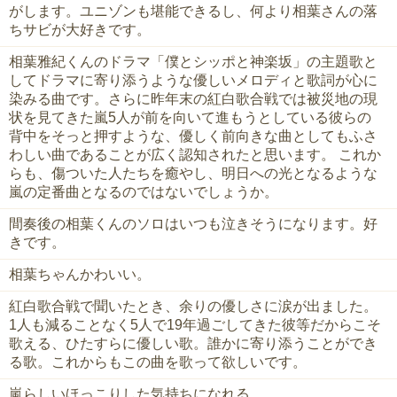
がします。ユニゾンも堪能できるし、何より相葉さんの落
ちサビが大好きです。
相葉雅紀くんのドラマ「僕とシッポと神楽坂」の主題歌と
してドラマに寄り添うような優しいメロディと歌詞が心に
染みる曲です。さらに昨年末の紅白歌合戦では被災地の現
状を見てきた嵐5人が前を向いて進もうとしている彼らの
背中をそっと押すような、優しく前向きな曲としてもふさ
わしい曲であることが広く認知されたと思います。 これか
らも、傷ついた人たちを癒やし、明日への光となるような
嵐の定番曲となるのではないでしょうか。
間奏後の相葉くんのソロはいつも泣きそうになります。好
きです。
相葉ちゃんかわいい。
紅白歌合戦で聞いたとき、余りの優しさに涙が出ました。
1人も減ることなく5人で19年過ごしてきた彼等だからこそ
歌える、ひたすらに優しい歌。誰かに寄り添うことができ
る歌。これからもこの曲を歌って欲しいです。
嵐らしいほっこりした気持ちになれる