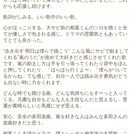
からも応援し続けます。
歌詞がしみる。いい歌中のいい歌。
心がほっこりする。大サビ前の相葉くんのソロを聴くと全
てが優しさで包まれる感じ。ドラマの雰囲気ともあってい
てとても良かった。
"歩き出す 明日は僕らで描こう" こんな風にサビで励まして
くれる"嵐のうた"が改めて大好きだと感じさせてくれた歌
です。嵐の励まし方は手を引っ張ってくれたり背中をぽん
と押してくれたり、「ほらほら行くよ〜」「僕らがついて
るからね」てな感じで、自分一人では踏み出す勇気がどう
も出ない時に力をくれます。
どんな時でも聴ける曲。どんな気持ちにもすーっと入って
くる。凡庸な自分もどんな人も主役なんだと思えるし、普
通が素晴らしいと馬鹿にせず思える。
安心、安全の多田楽曲。嵐を好きな人はみんな多田さんの
楽曲好きだと思う。
相葉くん主演のドラマ、僕とシッポと神楽坂の主題歌。こ