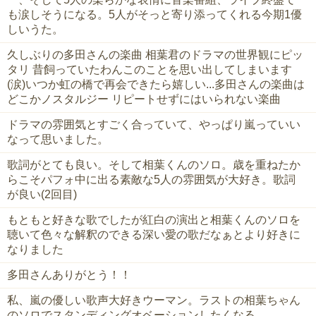
も涙しそうになる。5人がそっと寄り添ってくれる今期1優
しいうた。
久しぶりの多田さんの楽曲 相葉君のドラマの世界観にピッ
タリ 昔飼っていたわんこのことを思い出してしまいます
(涙)いつか虹の橋で再会できたら嬉しい...多田さんの楽曲は
どこかノスタルジー リピートせずにはいられない楽曲
ドラマの雰囲気とすごく合っていて、やっぱり嵐っていい
なって思いました。
歌詞がとても良い。そして相葉くんのソロ。歳を重ねたか
らこそパフォ中に出る素敵な5人の雰囲気が大好き。歌詞
が良い(2回目)
もともと好きな歌でしたが紅白の演出と相葉くんのソロを
聴いて色々な解釈のできる深い愛の歌だなぁとより好きに
なりました
多田さんありがとう！！
私、嵐の優しい歌声大好きウーマン。ラストの相葉ちゃん
のソロでスタンディングオベーションしたくなる