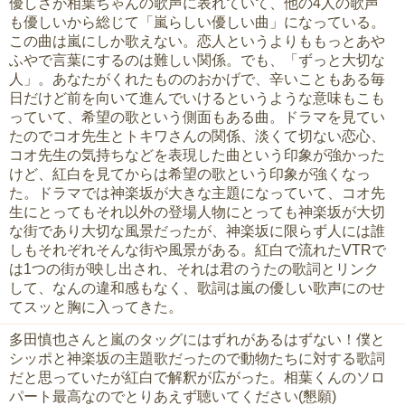
優しさが相葉ちゃんの歌声に表れていて、他の4人の歌声
も優しいから総じて「嵐らしい優しい曲」になっている。
この曲は嵐にしか歌えない。恋人というよりももっとあや
ふやで言葉にするのは難しい関係。でも、「ずっと大切な
人」。あなたがくれたもののおかげで、辛いこともある毎
日だけど前を向いて進んでいけるというような意味もこも
っていて、希望の歌という側面もある曲。ドラマを見てい
たのでコオ先生とトキワさんの関係、淡くて切ない恋心、
コオ先生の気持ちなどを表現した曲という印象が強かった
けど、紅白を見てからは希望の歌という印象が強くなっ
た。ドラマでは神楽坂が大きな主題になっていて、コオ先
生にとってもそれ以外の登場人物にとっても神楽坂が大切
な街であり大切な風景だったが、神楽坂に限らず人には誰
しもそれぞれそんな街や風景がある。紅白で流れたVTRで
は1つの街が映し出され、それは君のうたの歌詞とリンク
して、なんの違和感もなく、歌詞は嵐の優しい歌声にのせ
てスッと胸に入ってきた。
多田慎也さんと嵐のタッグにはずれがあるはずない！僕と
シッポと神楽坂の主題歌だったので動物たちに対する歌詞
だと思っていたが紅白で解釈が広がった。相葉くんのソロ
パート最高なのでとりあえず聴いてください(懇願)