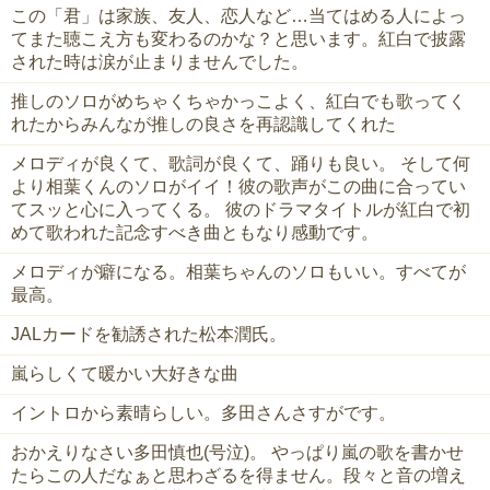
この「君」は家族、友人、恋人など…当てはめる人によっ
てまた聴こえ方も変わるのかな？と思います。紅白で披露
された時は涙が止まりませんでした。
推しのソロがめちゃくちゃかっこよく、紅白でも歌ってく
れたからみんなが推しの良さを再認識してくれた
メロディが良くて、歌詞が良くて、踊りも良い。 そして何
より相葉くんのソロがイイ！彼の歌声がこの曲に合ってい
てスッと心に入ってくる。 彼のドラマタイトルが紅白で初
めて歌われた記念すべき曲ともなり感動です。
メロディが癖になる。相葉ちゃんのソロもいい。すべてが
最高。
JALカードを勧誘された松本潤氏。
嵐らしくて暖かい大好きな曲
イントロから素晴らしい。多田さんさすがです。
おかえりなさい多田慎也(号泣)。 やっぱり嵐の歌を書かせ
たらこの人だなぁと思わざるを得ません。段々と音の増え