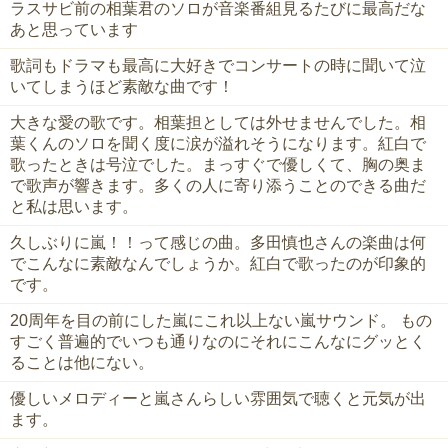
ラスサビ前の相葉君のソロが音楽番組見るたびに最高だな
あと思っています
歌詞もドラマも最高に大好きでコンサートの時に聞いて泣
いてしまうほど素敵な曲です！
大きな愛の歌です。相葉担としては外せませんでした。相
葉くんのソロを聞く度に涙が溢れそうになります。紅白で
歌ったときは号泣でした。まっすぐで優しくて、胸の奥ま
で歌声が響きます。多くの人に寄り添うことのできる曲だ
と私は思います。
久しぶりに嵐！！って感じの曲。多田慎也さんの楽曲は何
でこんなに素敵なんでしょうか。紅白で歌ったのが印象的
です。
20周年を目の前にした嵐にこれ以上ない嵐サウンド。 もの
すごく普遍的でいつも通りなのにそれにこんなにグッとく
ることは他にない。
優しいメロディーと嵐さんらしい雰囲気で聴くと元気が出
ます。