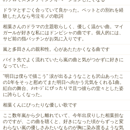
ドラマとすごく合っていて良かった。ペットとの別れを経
験した人なら号泣モノの歌詞
相葉さんのドラマの主題歌らしく、優しく温かい曲。マイ
ガールが好きな私にはドンピシャの曲です。個人的には、
サビ前の指パッチンがお気に入りです。
嵐と多田さんの親和性。心があたたかくなる曲です
バイト先でよく流れていたら嵐の曲と気がつかずに好きに
なっていた。
"明日は僕らで描こう" 涙が出るようなことも沢山あったこ
の1年をそっと慰めてまた明日へ向かう元気をくれる1曲。
紅白の舞台、ﾒｯｾｰｼﾞにぴったりで且つ彼らの堂々とした姿
に誇らしくなった。
相葉くんにぴったりな優しい歌です
ここ数年嵐から少し離れていて、今年出戻りした相葉担な
のですが、この曲を聴くと、好きになった頃からずっと変
わらない嵐の優しさみたいなものが胸に染み渡るような気