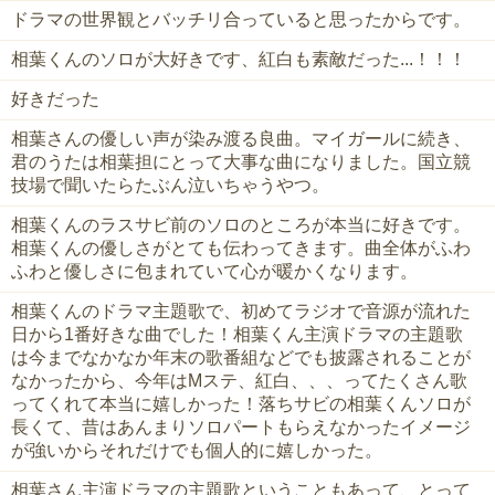
ドラマの世界観とバッチリ合っていると思ったからです。
相葉くんのソロが大好きです、紅白も素敵だった...！！！
好きだった
相葉さんの優しい声が染み渡る良曲。マイガールに続き、
君のうたは相葉担にとって大事な曲になりました。国立競
技場で聞いたらたぶん泣いちゃうやつ。
相葉くんのラスサビ前のソロのところが本当に好きです。
相葉くんの優しさがとても伝わってきます。曲全体がふわ
ふわと優しさに包まれていて心が暖かくなります。
相葉くんのドラマ主題歌で、初めてラジオで音源が流れた
日から1番好きな曲でした！相葉くん主演ドラマの主題歌
は今までなかなか年末の歌番組などでも披露されることが
なかったから、今年はMステ、紅白、、、ってたくさん歌
ってくれて本当に嬉しかった！落ちサビの相葉くんソロが
長くて、昔はあんまりソロパートもらえなかったイメージ
が強いからそれだけでも個人的に嬉しかった。
相葉さん主演ドラマの主題歌ということもあって、とって