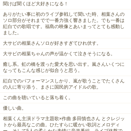
聞けば聞くほど大好きになる！
ありがたい事に初のライブ参戦して聞いた時、相葉さんの
ソロ部分がそれまでで一番力強く響きました。でも一番は
紅白での歌唱です。福島の映像とあいまってとても感動し
ました。
大サビの相葉さんソロが好きすぎてひれ伏す。
大サビの相葉ちゃんの声が温かくて泣きそうになる。
癒し系。虹の橋を渡った愛犬を思い出す。嵐さんいくつに
なってもこんな感じが似合うと思う。
紅白でのパフォーマンスしかり、嵐が歌うことでたくさん
の人に寄り添う、まさに国民的アイドルの歌。
この曲を聴いていると落ち着く。
優しい曲。
相葉くん主演ドラマ主題歌×作曲 多田慎也さん とクレジッ
トから最高なこの曲。ひたすらに暖かい歌詞とメロディ
ー、そして5人の柔らかな表情に音楽番組、ライブ終盤で