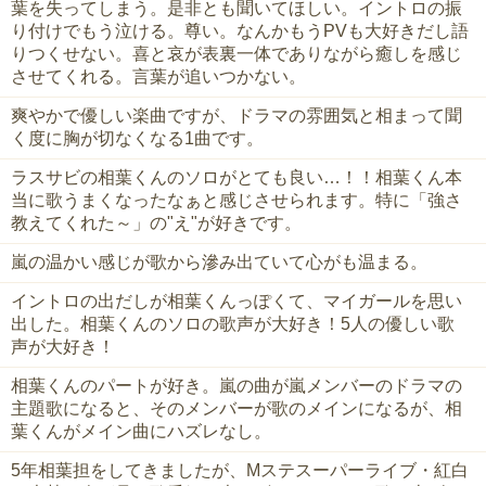
葉を失ってしまう。是非とも聞いてほしい。イントロの振
り付けでもう泣ける。尊い。なんかもうPVも大好きだし語
りつくせない。喜と哀が表裏一体でありながら癒しを感じ
させてくれる。言葉が追いつかない。
爽やかで優しい楽曲ですが、ドラマの雰囲気と相まって聞
く度に胸が切なくなる1曲です。
ラスサビの相葉くんのソロがとても良い…！！相葉くん本
当に歌うまくなったなぁと感じさせられます。特に「強さ
教えてくれた～」の"え"が好きです。
嵐の温かい感じが歌から滲み出ていて心がも温まる。
イントロの出だしが相葉くんっぽくて、マイガールを思い
出した。相葉くんのソロの歌声が大好き！5人の優しい歌
声が大好き！
相葉くんのパートが好き。嵐の曲が嵐メンバーのドラマの
主題歌になると、そのメンバーが歌のメインになるが、相
葉くんがメイン曲にハズレなし。
5年相葉担をしてきましたが、Mステスーパーライブ・紅白