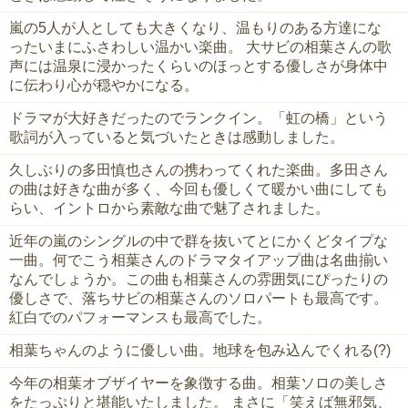
嵐の5人が人としても大きくなり、温もりのある方達にな
ったいまにふさわしい温かい楽曲。 大サビの相葉さんの歌
声には温泉に浸かったくらいのほっとする優しさが身体中
に伝わり心が穏やかになる。
ドラマが大好きだったのでランクイン。「虹の橋」という
歌詞が入っていると気づいたときは感動しました。
久しぶりの多田慎也さんの携わってくれた楽曲。多田さん
の曲は好きな曲が多く、今回も優しくて暖かい曲にしても
らい、イントロから素敵な曲で魅了されました。
近年の嵐のシングルの中で群を抜いてとにかくどタイプな
一曲。何でこう相葉さんのドラマタイアップ曲は名曲揃い
なんでしょうか。この曲も相葉さんの雰囲気にぴったりの
優しさで、落ちサビの相葉さんのソロパートも最高です。
紅白でのパフォーマンスも最高でした。
相葉ちゃんのように優しい曲。地球を包み込んでくれる(?)
今年の相葉オブザイヤーを象徴する曲。相葉ソロの美しさ
をたっぷりと堪能いたしました。 まさに「笑えば無邪気、