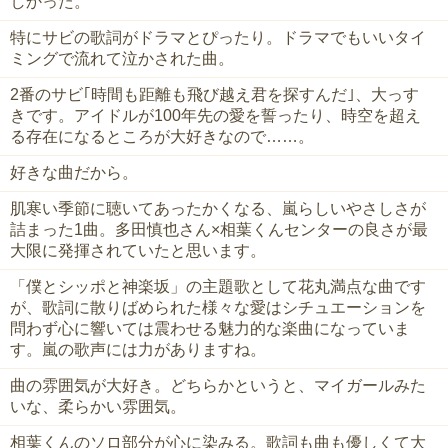
しかった。
特にサビの歌詞がドラマとぴったり。ドラマでもいいタイ
ミングで流れて泣かされた曲。
2番のサビ｢時間も距離も飛び越え君を探すんだ｣、大っす
きです。アイドルが100年先の愛を誓ったり、時空を超え
る存在になるところが大好きなので……。
好きな曲だから。
肌寒い季節に聴いてあったかくなる、嵐らしいやさしさが
詰まった1曲。多田慎也さん×相葉くんセンターの良さが最
大限に発揮されていたと思います。
「僕とシッポと神楽坂」の主題歌として花丸満点な曲です
が、歌詞に散りばめられた様々な愛はシチュエーションを
問わず心に響いては震わせる魅力的な楽曲になっていま
す。嵐の歌声には力がありますね。
曲の雰囲気が大好き。どちらかというと、マイガールみた
いな、柔らかい雰囲気。
相葉くんのソロ部分が心に染みる。歌詞も曲も優しくて大