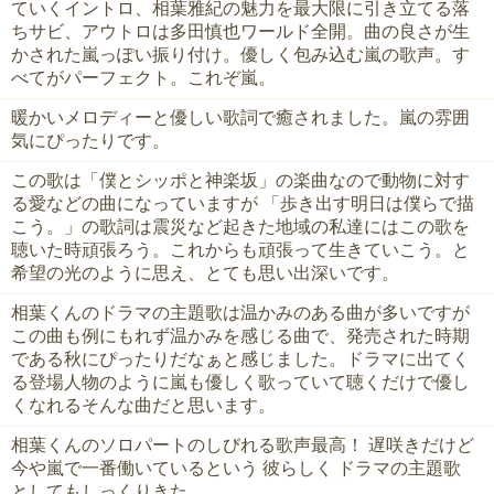
ていくイントロ、相葉雅紀の魅力を最大限に引き立てる落
ちサビ、アウトロは多田慎也ワールド全開。曲の良さが生
かされた嵐っぽい振り付け。優しく包み込む嵐の歌声。す
べてがパーフェクト。これぞ嵐。
暖かいメロディーと優しい歌詞で癒されました。嵐の雰囲
気にぴったりです。
この歌は「僕とシッポと神楽坂」の楽曲なので動物に対す
る愛などの曲になっていますが 「歩き出す明日は僕らで描
こう。」の歌詞は震災など起きた地域の私達にはこの歌を
聴いた時頑張ろう。これからも頑張って生きていこう。と
希望の光のように思え、とても思い出深いです。
相葉くんのドラマの主題歌は温かみのある曲が多いですが
この曲も例にもれず温かみを感じる曲で、発売された時期
である秋にぴったりだなぁと感じました。ドラマに出てく
る登場人物のように嵐も優しく歌っていて聴くだけで優し
くなれるそんな曲だと思います。
相葉くんのソロパートのしびれる歌声最高！ 遅咲きだけど
今や嵐で一番働いているという 彼らしく ドラマの主題歌
としてもしっくりきた