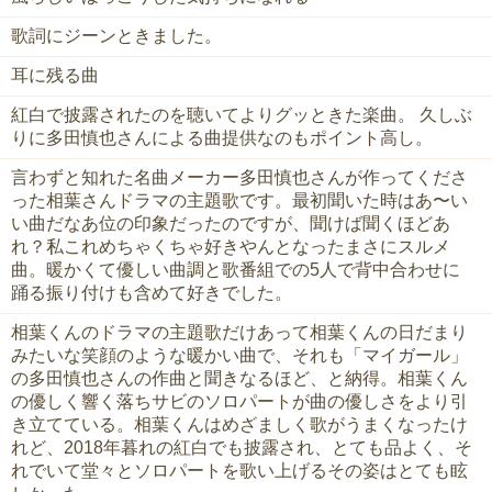
歌詞にジーンときました。
耳に残る曲
紅白で披露されたのを聴いてよりグッときた楽曲。 久しぶ
りに多田慎也さんによる曲提供なのもポイント高し。
言わずと知れた名曲メーカー多田慎也さんが作ってくださ
った相葉さんドラマの主題歌です。最初聞いた時はあ〜い
い曲だなあ位の印象だったのですが、聞けば聞くほどあ
れ？私これめちゃくちゃ好きやんとなったまさにスルメ
曲。暖かくて優しい曲調と歌番組での5人で背中合わせに
踊る振り付けも含めて好きでした。
相葉くんのドラマの主題歌だけあって相葉くんの日だまり
みたいな笑顔のような暖かい曲で、それも「マイガール」
の多田慎也さんの作曲と聞きなるほど、と納得。相葉くん
の優しく響く落ちサビのソロパートが曲の優しさをより引
き立てている。相葉くんはめざましく歌がうまくなったけ
れど、2018年暮れの紅白でも披露され、とても品よく、そ
れでいて堂々とソロパートを歌い上げるその姿はとても眩