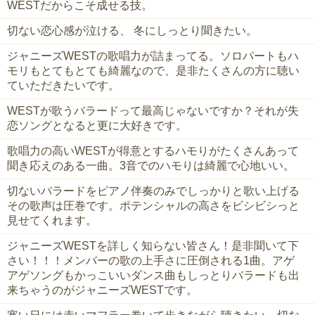
WESTだからこそ成せる技。
切ない恋心感が泣ける、 冬にしっとり聞きたい。
ジャニーズWESTの歌唱力が詰まってる。ソロパートもハ
モリもとてもとても綺麗なので、是非たくさんの方に聴い
ていただきたいです。
WESTが歌うバラードって最高じゃないですか？それが失
恋ソングとなると更に大好きです。
歌唱力の高いWESTが得意とするハモりがたくさんあって
聞き応えのある一曲。3音でのハモりは綺麗で心地いい。
切ないバラードをピアノ伴奏のみでしっかりと歌い上げる
その歌声は圧巻です。ポテンシャルの高さをビシビシっと
見せてくれます。
ジャニーズWESTを詳しく知らない皆さん！是非聞いて下
さい！！！メンバーの歌の上手さに圧倒される1曲。アゲ
アゲソングもかっこいいダンス曲もしっとりバラードも出
来ちゃうのがジャニーズWESTです。