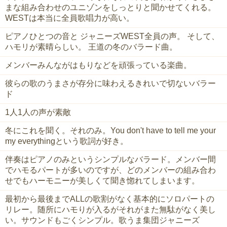
まな組み合わせのユニゾンをしっとりと聞かせてくれる。
WESTは本当に全員歌唱力が高い。
ピアノひとつの音と ジャニーズWEST全員の声。 そして、
ハモリが素晴らしい。 王道の冬のバラード曲。
メンバーみんながはもりなどを頑張っている楽曲。
彼らの歌のうまさが存分に味わえるきれいで切ないバラー
ド
1人1人の声が素敵
冬にこれを聞く。それのみ。You don't have to tell me your
my everythingという歌詞が好き。
伴奏はピアノのみというシンプルなバラード。メンバー間
でハモるパートが多いのですが、どのメンバーの組み合わ
せでもハーモニーが美しくて聞き惚れてしまいます。
最初から最後までALLの歌割がなく基本的にソロパートの
リレー。随所にハモりが入るがそれがまた無駄がなく美し
い。サウンドもごくシンプル。歌うま集団ジャニーズ