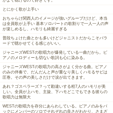
がよく聴けるので好きです。
とにかく歌が上手い
おちゃらけ関西人のイメージが強いグループだけど、本当
は全員歌が上手い 基本ソロパートの歌割りで一人一人の声
が楽しめるし、ハモリも綺麗すぎる
普段ちょけた曲とかも多いけどジャニストだからこそバラ
ードで聴かせてくる感じがいい。
ジャニーズWESTの歌唱力が爆発している一曲だから。ピ
アノのメロディーも切ない歌詞も心に染みる。
ジャニーズWESTの歌唱力の高さがよく分かる曲。ピアノ
のみの伴奏で、だんだんと声が重なり美しくハモるサビは
圧巻。その声の美しさだけで涙が出てきます。
あれ？ゴスペラーズ？って勘違いする程7人のハモリが美
しい。全員が上ハモ、主旋、下ハモどこでもできる彼らの
歌唱力は無限大
WESTの歌唱力を存分にあらわしている。ピアノのみをバ
ックにメンバーのソロでそれぞれの良さがわかり、さまざ