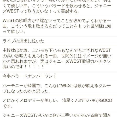
寒い日には赤いマフラー巻いて歩きながら聴きたい。切な
くて優しい曲。こういうバラードを歌わせると、ジャニー
ズWESTって歌うまいな！って実感する。
WESTの歌唱力が半端ないってことが改めてよくわかる一
曲。こういう歌も歌えるんだってことをもっと世間様に知
って欲しい。
ライブの演出に泣いた
主旋律は勿論、上ハモも下ハモもなんでもござれなWEST
の高い歌唱力を見られる一曲。世間的にはイメージが無い
かと思われますが、実はジャニーズWEST歌唱力バチクソ
高いのです！！！！！
今冬バラードナンバーワン！
ハーモニーが綺麗で、こんなにWESTは歌が歌えるグルー
プになったのかと思った。
とにかくメロディーが美しい。 流星くんの下ハモがGOOD
です。
ジャニーズWESTがいかに歌が上手いかがわかる曲で聞き