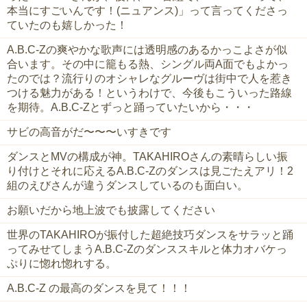
本当にすごいんです！(ニュアンス)」って言ってくださっ
ていたのも嬉しかった！
A.B.C-Zの爽やかな歌声には透明感のあるかっこよさが似
合います。その中に籠もる熱、シングル両A面でもよかっ
たのでは？流行りのオシャレなグルーヴは街中で人を惹き
つける魅力がある！というわけで、今後もこういった路線
を期待。A.B.C-Zとずっと踊っていたいから・・・
サビの高音がだ〜〜〜いすきです
ダンスとMVの構成が神。TAKAHIROさんの素晴らしい振
り付けとそれに応えるA.B.C-Zのダンスは見ごたえアリ！2
組のえびさんが違うダンスしているのも面白い。
お願いだから地上波でも披露してください
世界のTAKAHIROが振付した超絶技巧ダンスをサラッと踊
ってみせてしまうA.B.C-Zのダンススキルと体力オバケっ
ぷりに惚れ惚れする。
A.B.C-Z の最高のダンスを見て！！！