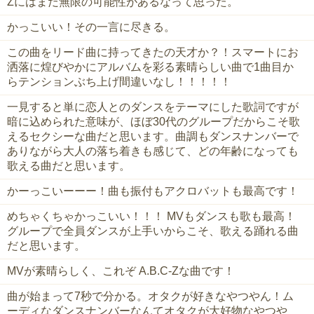
Zにはまだ無限の可能性があるなって思った。
かっこいい！その一言に尽きる。
この曲をリード曲に持ってきたの天才か？！スマートにお
洒落に煌びやかにアルバムを彩る素晴らしい曲で1曲目か
らテンションぶち上げ間違いなし！！！！！
一見すると単に恋人とのダンスをテーマにした歌詞ですが
暗に込められた意味が、ほぼ30代のグループだからこそ歌
えるセクシーな曲だと思います。曲調もダンスナンバーで
ありながら大人の落ち着きも感じて、どの年齢になっても
歌える曲だと思います。
かーっこいーーー！曲も振付もアクロバットも最高です！
めちゃくちゃかっこいい！！！ MVもダンスも歌も最高！
グループで全員ダンスが上手いからこそ、歌える踊れる曲
だと思います。
MVが素晴らしく、これぞ A.B.C-Zな曲です！
曲が始まって7秒で分かる。オタクが好きなやつやん！ム
ーディなダンスナンバーなんてオタクが大好物なやつや