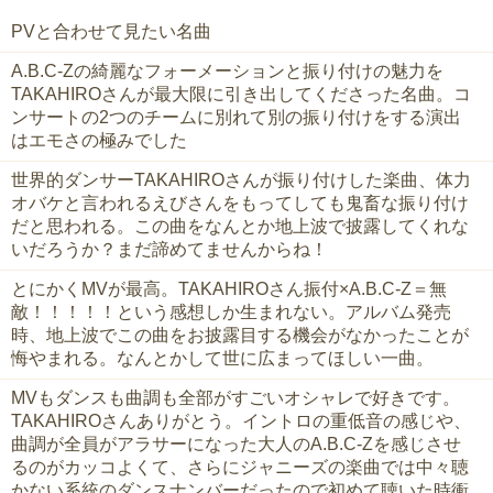
PVと合わせて見たい名曲
A.B.C-Zの綺麗なフォーメーションと振り付けの魅力を
TAKAHIROさんが最大限に引き出してくださった名曲。コ
ンサートの2つのチームに別れて別の振り付けをする演出
はエモさの極みでした
世界的ダンサーTAKAHIROさんが振り付けした楽曲、体力
オバケと言われるえびさんをもってしても鬼畜な振り付け
だと思われる。この曲をなんとか地上波で披露してくれな
いだろうか？まだ諦めてませんからね！
とにかくMVが最高。TAKAHIROさん振付×A.B.C-Z＝無
敵！！！！！という感想しか生まれない。アルバム発売
時、地上波でこの曲をお披露目する機会がなかったことが
悔やまれる。なんとかして世に広まってほしい一曲。
MVもダンスも曲調も全部がすごいオシャレで好きです。
TAKAHIROさんありがとう。イントロの重低音の感じや、
曲調が全員がアラサーになった大人のA.B.C-Zを感じさせ
るのがカッコよくて、さらにジャニーズの楽曲では中々聴
かない系統のダンスナンバーだったので初めて聴いた時衝