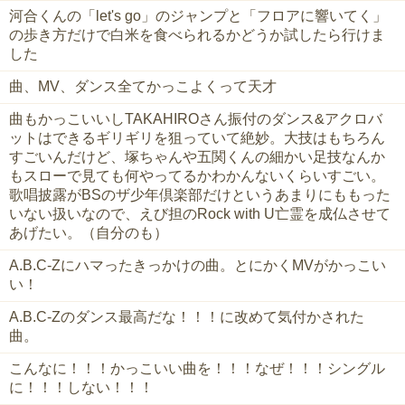
河合くんの「let's go」のジャンプと「フロアに響いてく」
の歩き方だけで白米を食べられるかどうか試したら行けま
した
曲、MV、ダンス全てかっこよくって天才
曲もかっこいいし‪TAKAHIRO‬さん振付のダンス&アクロバ
ットはできるギリギリを狙っていて絶妙。大技はもちろん
すごいんだけど、塚ちゃんや五関くんの細かい足技なんか
もスローで見ても何やってるかわかんないくらいすごい。
歌唱披露がBSのザ少年倶楽部だけというあまりにももった
いない扱いなので、えび担のRock with U亡霊を成仏させて
あげたい。（自分のも）
A.B.C-Zにハマったきっかけの曲。とにかくMVがかっこい
い！
A.B.C-Zのダンス最高だな！！！に改めて気付かされた
曲。
こんなに！！！かっこいい曲を！！！なぜ！！！シングル
に！！！しない！！！