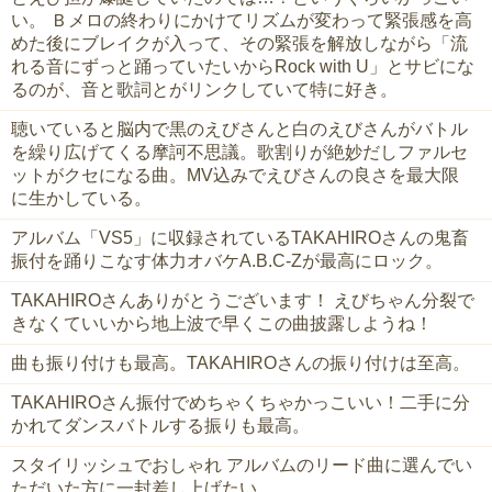
い。 Ｂメロの終わりにかけてリズムが変わって緊張感を高
めた後にブレイクが入って、その緊張を解放しながら「流
れる音にずっと踊っていたいからRock with U」とサビにな
るのが、音と歌詞とがリンクしていて特に好き。
聴いていると脳内で黒のえびさんと白のえびさんがバトル
を繰り広げてくる摩訶不思議。歌割りが絶妙だしファルセ
ットがクセになる曲。MV込みでえびさんの良さを最大限
に生かしている。
アルバム「VS5」に収録されているTAKAHIROさんの鬼畜
振付を踊りこなす体力オバケA.B.C-Zが最高にロック。
TAKAHIROさんありがとうございます！ えびちゃん分裂で
きなくていいから地上波で早くこの曲披露しようね！
曲も振り付けも最高。TAKAHIROさんの振り付けは至高。
TAKAHIROさん振付でめちゃくちゃかっこいい！二手に分
かれてダンスバトルする振りも最高。
スタイリッシュでおしゃれ アルバムのリード曲に選んでい
ただいた方に一封差し上げたい