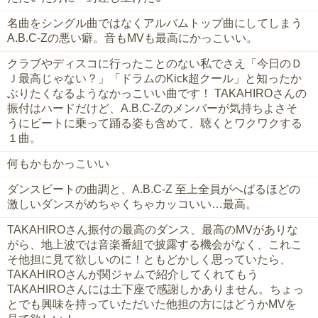
名曲をシングル曲ではなくアルバムトップ曲にしてしまう
A.B.C-Zの悪い癖。音もMVも最高にかっこいい。
クラブやディスコに行ったことのない私でさえ「今日のＤ
Ｊ最高じゃない？」「ドラムのKick超クール」と知ったか
ぶりたくなるようなかっこいい曲です！ TAKAHIROさんの
振付はハードだけど、A.B.C-Zのメンバーが気持ちよさそ
うにビートに乗って踊る姿も含めて、聴くとワクワクする
１曲。
何もかもかっこいい
ダンスビートの曲調と、A.B.C-Z 至上全員がへばるほどの
激しいダンスがめちゃくちゃカッコいい…最高。
TAKAHIROさん振付の最高のダンス、最高のMVがありな
がら、地上波では音楽番組で披露する機会がなく、これこ
そ他担に見て欲しいのに！ともどかしく思っていたら、
TAKAHIROさんが関ジャムで紹介してくれてもう
TAKAHIROさんには土下座で感謝しかありません。ちょっ
とでも興味を持っていただいた他担の方にはどうかMVを