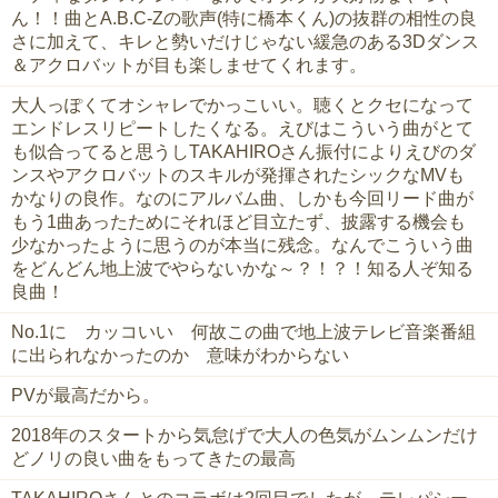
ん！！曲とA.B.C-Zの歌声(特に橋本くん)の抜群の相性の良
さに加えて、キレと勢いだけじゃない緩急のある3Dダンス
＆アクロバットが目も楽しませてくれます。
大人っぽくてオシャレでかっこいい。聴くとクセになって
エンドレスリピートしたくなる。えびはこういう曲がとて
も似合ってると思うしTAKAHIROさん振付によりえびのダ
ンスやアクロバットのスキルが発揮されたシックなMVも
かなりの良作。なのにアルバム曲、しかも今回リード曲が
もう1曲あったためにそれほど目立たず、披露する機会も
少なかったように思うのが本当に残念。なんでこういう曲
をどんどん地上波でやらないかな～？！？！知る人ぞ知る
良曲！
No.1に カッコいい 何故この曲で地上波テレビ音楽番組
に出られなかったのか 意味がわからない
PVが最高だから。
2018年のスタートから気怠げで大人の色気がムンムンだけ
どノリの良い曲をもってきたの最高