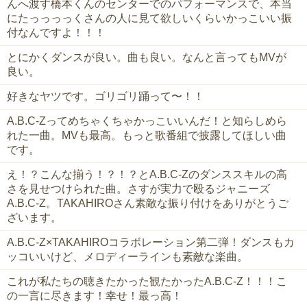
んへ渡す橋本くんのセンターでのパフォーマンスで、本当
にたっっっっくさんの人に見て欲しいくらいかっこいい振
付なんですよ！！！
とにかくダンスが良い。曲も良い。なんと言ってもMVが
良い。
好きなヤツです。ゴリゴリ踊って〜！！
A.B.C-Zってめちゃくちゃかっこいいんだ！と知らしめら
れた一曲。MVも最高。もっと歌番組で披露してほしい曲
です。
え！？こんな揃う！？！？とA.B.C-Zのダンススキルの高
さを見せつけられた曲。さすが実力で殴るジャニーズ
A.B.C-Z。TAKAHIROさん素敵な振り付けをありがとうご
ざいます。
A.B.C-Z×TAKAHIROコラボレーション第二弾！ダンスもカ
ッコいいけど、メロディーラインも素敵な楽曲。
これが私たちの聴きたかった観たかったA.B.C-Z！！！こ
の一言に尽きます！幸せ！最っ高！