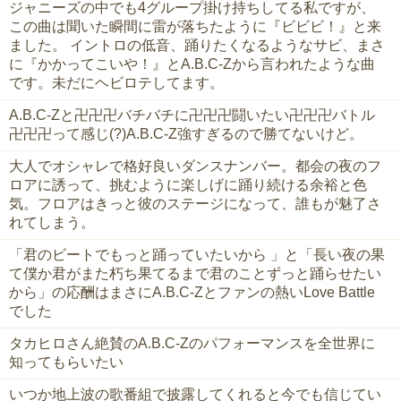
ジャニーズの中でも4グループ掛け持ちしてる私ですが、
この曲は聞いた瞬間に雷が落ちたように『ビビビ！』と来
ました。 イントロの低音、踊りたくなるようなサビ、まさ
に『かかってこいや！』とA.B.C-Zから言われたような曲
です。未だにヘビロテしてます。
A.B.C-Zと卍卍卍バチバチに卍卍卍闘いたい卍卍卍バトル
卍卍卍って感じ(?)A.B.C-Z強すぎるので勝てないけど。
大人でオシャレで格好良いダンスナンバー。都会の夜のフ
ロアに誘って、挑むように楽しげに踊り続ける余裕と色
気。フロアはきっと彼のステージになって、誰もが魅了さ
れてしまう。
「君のビートでもっと踊っていたいから 」と「長い夜の果
て僕か君がまた朽ち果てるまで君のことずっと踊らせたい
から」の応酬はまさにA.B.C-Zとファンの熱いLove Battle
でした
タカヒロさん絶賛のA.B.C-Zのパフォーマンスを全世界に
知ってもらいたい
いつか地上波の歌番組で披露してくれると今でも信じてい