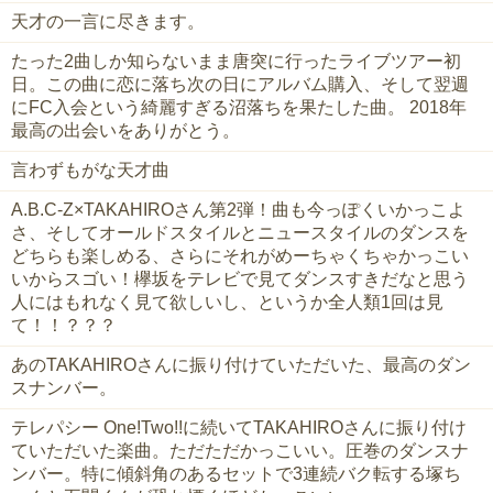
天才の一言に尽きます。
たった2曲しか知らないまま唐突に行ったライブツアー初
日。この曲に恋に落ち次の日にアルバム購入、そして翌週
にFC入会という綺麗すぎる沼落ちを果たした曲。 2018年
最高の出会いをありがとう。
言わずもがな天才曲
A.B.C-Z×TAKAHIROさん第2弾！曲も今っぽくいかっこよ
さ、そしてオールドスタイルとニュースタイルのダンスを
どちらも楽しめる、さらにそれがめーちゃくちゃかっこい
いからスゴい！欅坂をテレビで見てダンスすきだなと思う
人にはもれなく見て欲しいし、というか全人類1回は見
て！！？？？
あのTAKAHIROさんに振り付けていただいた、最高のダン
スナンバー。
テレパシー One!Two!!に続いてTAKAHIROさんに振り付け
ていただいた楽曲。ただただかっこいい。圧巻のダンスナ
ンバー。特に傾斜角のあるセットで3連続バク転する塚ち