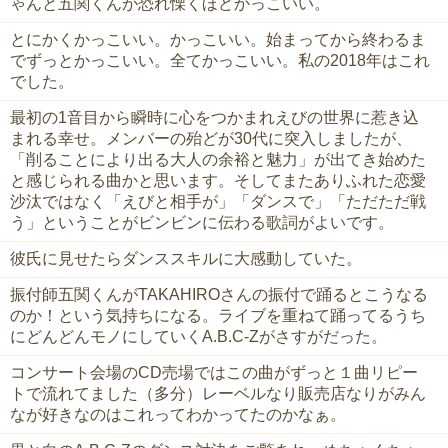
ゃんと五関くんが恐れ慄くほどかっこいい。
とにかくかっこいい。かっこいい。始まってから終わるま
でずっとかっこいい。全てかっこいい。私の2018年はこれ
でした。
最初の1音目から瞬時に心をつかまれえびの世界に惹き込
まれる幸せ。メンバーの殆どが30代に突入しましたが、
「削ることにより出る大人の余裕と魅力」が出てき始めた
と感じられる曲かと思います。そしてまたありふれた恋愛
沙汰ではなく「えびと相手が」「ダンスで」「ただただ戦
う」ということがビンビンに伝わる歌詞がよいです。
彼氏に見せたらダンススキルに大感動していた。
振付師五関くんがTAKAHIROさんの振付で踊るとこうなる
のか！という気持ちになる。ライブを重ねて踊ってるうち
にどんどんモノにしていくA.B.C-Zがさすがだった。
コンサート会場のCD売場ではこの曲がずっと１曲リピー
トで流れてました（多分）レーベルなり販売店なりがみん
なが好きなのはこれってわかってたのかなぁ。