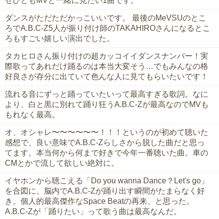
ぜひともMVと一緒に見たい1曲です。
ダンスがただただかっこいいです。 最後のMeVSUのとこ
ろでA.B.C-Z5人が振り付け師のTAKAHIROさんになるとこ
ろもすごい嬉しい演出でした。
タカヒロさん振り付けの超カッコイイダンスナンバー！実
際歌ってあれだけ踊るのは本当大変そう…でもみんなの格
好良さが存分に出ていて色んな人に見てもらいたいです！
流れる音にずっと踊っていたいって最高すぎる歌詞。なに
より、白と黒に別れて踊り狂うA.B.C-Zが最高なのでMVも
もれなく最高。
オ、オシャレ〜〜〜〜〜〜！！！というのが初めて聴いた
感想で、良い意味でA.B.C-Zらしさから脱した曲だと思っ
てます。本当何から何まで好きで今年一番聴いた曲。車の
CMとかで流して欲しい絶対に。
イヤホンから聴こえる‪「Do you wanna Dance？Let's go」
を合図に、脳内でA.B.C-Zが踊り出す瞬間がたまらなく好
き。個人的最高傑作なSpace Beatの再来、と思った。
A.B.C-Zが「踊りたい」って歌う曲は最高なんだ。‬