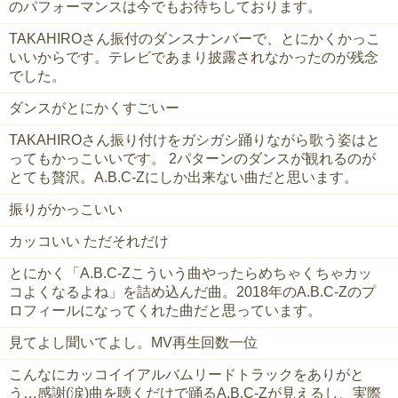
のパフォーマンスは今でもお待ちしております。
TAKAHIROさん振付のダンスナンバーで、とにかくかっこ
いいからです。テレビであまり披露されなかったのが残念
でした。
ダンスがとにかくすごいー
TAKAHIROさん振り付けをガシガシ踊りながら歌う姿はと
ってもかっこいいです。 2パターンのダンスが観れるのが
とても贅沢。A.B.C-Zにしか出来ない曲だと思います。
振りがかっこいい
カッコいい ただそれだけ
とにかく「A.B.C-Zこういう曲やったらめちゃくちゃカッ
コよくなるよね」を詰め込んだ曲。2018年のA.B.C-Zのプ
ロフィールになってくれた曲だと思っています。
見てよし聞いてよし。MV再生回数一位
こんなにカッコイイアルバムリードトラックをありがと
う…感謝(涙)曲を聴くだけで踊るA.B.C-Zが見えるし、実際