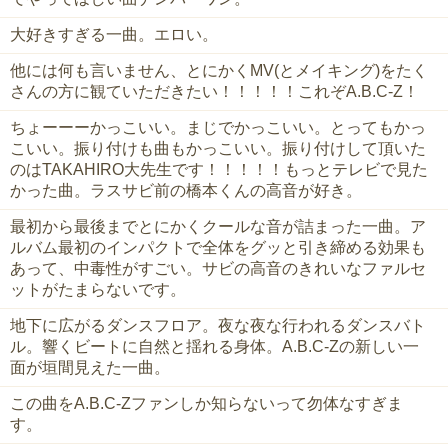
大好きすぎる一曲。エロい。
他には何も言いません、とにかくMV(とメイキング)をたく
さんの方に観ていただきたい！！！！！これぞA.B.C-Z！
ちょーーーかっこいい。まじでかっこいい。とってもかっ
こいい。振り付けも曲もかっこいい。振り付けして頂いた
のはTAKAHIRO大先生です！！！！！もっとテレビで見た
かった曲。ラスサビ前の橋本くんの高音が好き。
最初から最後までとにかくクールな音が詰まった一曲。ア
ルバム最初のインパクトで全体をグッと引き締める効果も
あって、中毒性がすごい。サビの高音のきれいなファルセ
ットがたまらないです。
地下に広がるダンスフロア。夜な夜な行われるダンスバト
ル。響くビートに自然と揺れる身体。A.B.C-Zの新しい一
面が垣間見えた一曲。
この曲をA.B.C-Zファンしか知らないって勿体なすぎま
す。