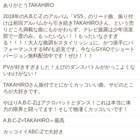
ありがとうTAKAHIRO
2018年のA.B.C-Z のアルバム「VS5」のリード曲、振り付
けは前回アルバムから引き続きTAKAHIROさん、という売
りどころ満載な曲にもかかわらず、テレビ披露は少年倶楽
部で一度のみ。もったいない！！もったいなさすぎ
る！！！！大人な曲調をスタイリッシュに、かつ派手にパ
フォーマンスするMVも必見です。今ならGYAOでショート
バージョン無料配信中です！ぜひ！！！
PVが好きすぎました！えびのダンスバトルがかっこよくな
いわけがない！
TAKAHIROさん振付でとにかくカッコいい曲。サビのとこ
ろが大好きです。
やはりA.B.C-Zはアクロバットとダンス！これは本当に体
力の限界と闘ってます！そして物凄くカッコいいです！
A.B.C-Z×TAKAHIRO＝最高
カッコイイABC-Zで大好き