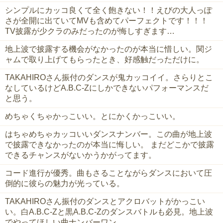
シンプルにカッコ良くて全く飽きない！！えびの大人っぽ
さが全開に出ていてMVも含めてパーフェクトです！！！
TV披露が少クラのみだったのが悔しすぎます…
地上波で披露する機会がなかったのが本当に惜しい。関ジ
ャムで取り上げてもらったとき、好感触だっただけに。
TAKAHIROさん振付のダンスが鬼カッコイイ。さらりとこ
なしているけどA.B.C-Zにしかできないパフォーマンスだ
と思う。
めちゃくちゃかっこいい。とにかくかっこいい。
はちゃめちゃカッコいいダンスナンバー。この曲が地上波
で披露できなかったのが本当に悔しい。 まだどこかで披露
できるチャンスがないかうかがってます。
コード進行が優秀。曲もさることながらダンスにおいて圧
倒的に彼らの魅力が光っている。
TAKAHIROさん振付のダンスとアクロバットがかっこい
い。白A.B.C-Zと黒A.B.C-Zのダンスバトルも必見。地上波
でやってほしい曲ナンバーワン。