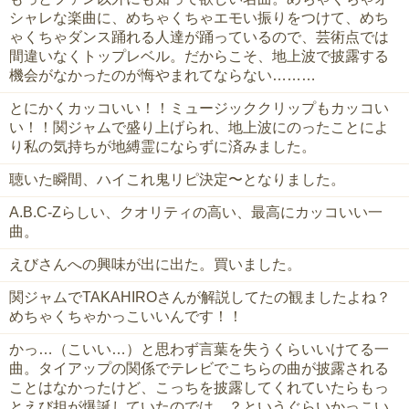
シャレな楽曲に、めちゃくちゃエモい振りをつけて、めち
ゃくちゃダンス踊れる人達が踊っているので、芸術点では
間違いなくトップレベル。だからこそ、地上波で披露する
機会がなかったのが悔やまれてならない………
とにかくカッコいい！！ミュージッククリップもカッコい
い！！関ジャムで盛り上げられ、地上波にのったことによ
り私の気持ちが地縛霊にならずに済みました。
聴いた瞬間、ハイこれ鬼リピ決定〜となりました。
A.B.C-Zらしい、クオリティの高い、最高にカッコいい一
曲。
えびさんへの興味が出に出た。買いました。
関ジャムでTAKAHIROさんが解説してたの観ましたよね？
めちゃくちゃかっこいいんです！！
かっ…（こいい…）と思わず言葉を失うくらいいけてる一
曲。タイアップの関係でテレビでこちらの曲が披露される
ことはなかったけど、こっちを披露してくれていたらもっ
とえび担が爆誕していたのでは…？というぐらいかっこい