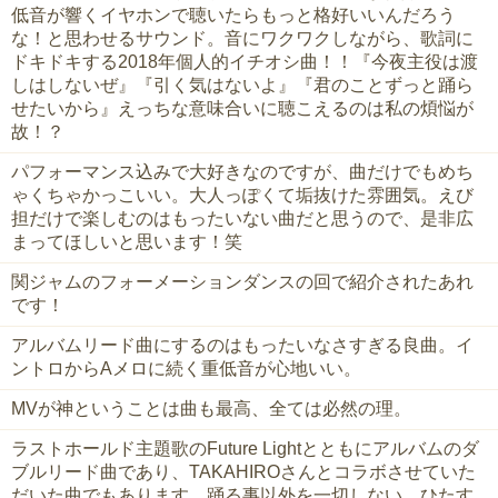
低音が響くイヤホンで聴いたらもっと格好いいんだろう
な！と思わせるサウンド。音にワクワクしながら、歌詞に
ドキドキする2018年個人的イチオシ曲！！『今夜主役は渡
しはしないぜ』『引く気はないよ』『君のことずっと踊ら
せたいから』えっちな意味合いに聴こえるのは私の煩悩が
故！？
パフォーマンス込みで大好きなのですが、曲だけでもめち
ゃくちゃかっこいい。大人っぽくて垢抜けた雰囲気。えび
担だけで楽しむのはもったいない曲だと思うので、是非広
まってほしいと思います！笑
関ジャムのフォーメーションダンスの回で紹介されたあれ
です！
アルバムリード曲にするのはもったいなさすぎる良曲。イ
ントロからAメロに続く重低音が心地いい。
MVが神ということは曲も最高、全ては必然の理。
ラストホールド主題歌のFuture Lightとともにアルバムのダ
ブルリード曲であり、TAKAHIROさんとコラボさせていた
だいた曲でもあります。踊る事以外を一切しない、ひたす