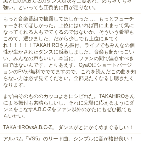
黒と白のA.B.C-Zのダンス対決をご覧あれ。めちゃくちゃ
強い。といっても圧倒的に目が足りない。
もっと音楽番組で披露してほしかったし、もっとフューチ
ャーされてほしかった。上位にはいれば目に止まって気に
なってくれる人もでてくるのではないか、そういう希望も
こめて、選びました。だから少しでも上位にきてく
れ！！！！！TAKAHIROさん振付、ライブでもみんなの個
性が生かされたダンスに感激しました。音楽も超かっこい
い、みんなの声もいい。本当に、ファンの間で温存すべき
曲ではないんです。とりあえず、GyaOにショートバージ
ョンのPVが無料ででてますので、これを読んだこの曲を知
らない方は必ず見てください。全部見たくなるし聴きたく
なります。
まず曲そのもののカッコよさにシビれた。TAKAHIROさん
による振付も素晴らしいし、それに完璧に応えるようにダ
ンスをこなすA.B.C-Zをファン以外のかたにもぜひ観ても
らいたい。
TAKAHIROvsA.B.C-Z。 ダンスがとにかくめまぐるしい！
アルバム『VS5』のリード曲。シンプルに音が格好良い！