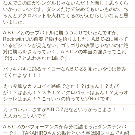
なんでこの曲がシングルじゃないんだ！と悔しく思うくら
いかっこいいです。ダンスだけて決めてもいいものの、ち
ゃんとアクロバットを入れてくるのがえびらしいなぁと思
いました。
A.B.C-Zとのラブバトルに勝つつもりでいたんですが、
Rock with Uの前奏で負けを悟りました。A.B.C-Zに勝って
いるビジョンが見えない。ゴリゴリの攻撃じゃないのに絶
対に勝ちをさらっていく、A.B.C-Zの本当の強さってこれ
では…？と思わされた1曲です。
バッキバキに踊るサイコーなA.B.C-Zを見たいやつは皆み
てくれよな！！！
えっ今風なカッコイイ路線できた！？はぁん！？えび
が！？はぁん！？スキ！？アクロバットはぁん！？えっオ
シャレはぁん！？こういうの待ってたゾNo.1です。
カッコいい…さすがA.B.C-Zだなというかっこよさ！！！
大人カッコいいです。
‪A.B.C-Z‬のパフォーマンスが存分に詰まったダンスナンバ
ーです。TAKAHIROさんの振付という事は関ジャムでも紹