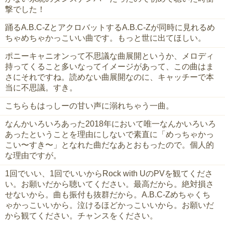
撃でした！
踊るA.B.C-ZとアクロバットするA.B.C-Zが同時に見れるめ
ちゃめちゃかっこいい曲です。もっと世に出てほしい。
ポニーキャニオンって不思議な曲展開というか、メロディ
持ってくること多いなってイメージがあって、この曲はま
さにそれですね。読めない曲展開なのに、キャッチーで本
当に不思議。すき。
こちらもはっしーの甘い声に溺れちゃう一曲。
なんかいろいろあった2018年において唯一なんかいろいろ
あったということを理由にしないで素直に「めっちゃかっ
こい〜すき〜」となれた曲だなあとおもったので。個人的
な理由ですが。
1回でいい、1回でいいからRock with UのPVを観てくださ
い。お願いだから聴いてください。最高だから。絶対損さ
せないから。曲も振付も抜群だから。A.B.C-Zめちゃくち
ゃかっこいいから。泣けるほどかっこいいから。お願いだ
から観てください。チャンスをください。