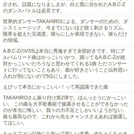
介され、話題になりましまが、白と黒に分かれた‪A.B.C-Z‬
のダンスバトルは必見です。
世界的ダンサーTAKAHIROによる、ダンサーのための、ダ
ンスミュージック。今までにないほど鋭く刺さるリズム、
限界を超えた完成度。彼らにしか表現できない、彼らだけ
の領域。
A.B.C-ZのVS5は本当に秀逸すぎて全部好きです。特にア
ルバムリード曲はかっこいいかつ、踊ってるA.B.C-Zが絶
対かっこいいだろうなと思わせてくれる1曲 ただコンサー
トに行ってないこともあり、曲が好きということ以外思い
入れが別にないので5位にしました。
えびって本当にかっこいい！って再認識できた曲
TAKAHIROさん振り付け第2弾で、ほんっとうにかっこい
い。 この曲を大手歌番組で披露させることができなかった
のが本当に悔しい。我々の力不足としかいいようがない。
曲も最高なので、これから先もチャンスさえあれば披露し
てほしい。
もっとファン以外にも知って欲しい名曲。めちゃくちゃオ