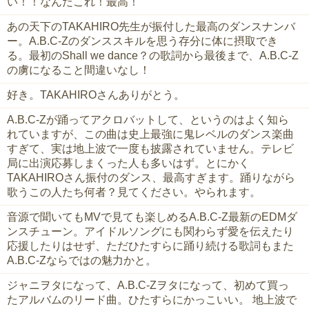
い！！なんだこれ！最高！
あの天下のTAKAHIRO先生が振付した最高のダンスナンバ
ー。A.B.C-Zのダンススキルを思う存分に体に摂取でき
る。最初のShall we dance？の歌詞から最後まで、A.B.C-Z
の虜になること間違いなし！
好き。TAKAHIROさんありがとう。
A.B.C-Zが踊ってアクロバットして、というのはよく知ら
れていますが、この曲は史上最強に鬼レベルのダンス楽曲
すぎて、実は地上波で一度も披露されていません。テレビ
局に出演応募しまくった人も多いはず。とにかく
TAKAHIROさん振付のダンス、最高すぎます。踊りながら
歌うこの人たち何者？見てください。やられます。
音源で聞いてもMVで見ても楽しめるA.B.C-Z最新のEDMダ
ンスチューン。アイドルソングにも関わらず愛を伝えたり
応援したりはせず、ただひたすらに踊り続ける歌詞もまた
A.B.C-Zならではの魅力かと。
ジャニヲタになって、A.B.C-Zヲタになって、初めて買っ
たアルバムのリード曲。ひたすらにかっこいい。 地上波で