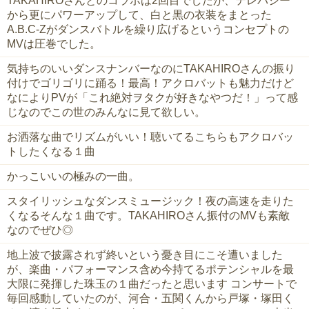
TAKAHIROさんとのコラボは2回目でしたが、テレパシー
から更にパワーアップして、白と黒の衣装をまとった
A.B.C-Zがダンスバトルを繰り広げるというコンセプトの
MVは圧巻でした。
気持ちのいいダンスナンバーなのにTAKAHIROさんの振り
付けでゴリゴリに踊る！最高！アクロバットも魅力だけど
なによりPVが「これ絶対ヲタクが好きなやつだ！」って感
じなのでこの世のみんなに見て欲しい。
お洒落な曲でリズムがいい！聴いてるこちらもアクロバッ
トしたくなる１曲
かっこいいの極みの一曲。
スタイリッシュなダンスミュージック！夜の高速を走りた
くなるそんな１曲です。TAKAHIROさん振付のMVも素敵
なのでぜひ◎
地上波で披露されず終いという憂き目にこそ遭いました
が、楽曲・パフォーマンス含め今持てるポテンシャルを最
大限に発揮した珠玉の１曲だったと思います コンサートで
毎回感動していたのが、河合・五関くんから戸塚・塚田く