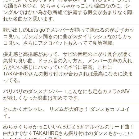
ら踊るA.B.C-Z。めちゃくちゃかっこいい楽曲なのに、シ
ングルではない為か歌番組で披露する機会があまりなく隠
れた名曲だと思います。
歌い出しのLet's goでメンバーが揃って跳ねるのがまずカッ
コ良い。ガシガシ踊るのに曲がスタイリッシュなのもカッ
コ良い。さらにアクロバットも入ってて見所満載。
疾走感と高揚感があって、サビの音程の上がり具合が凄く
気持ち良い曲。ドラム音の入り方と、メンバーの声の入れ
方がいい感じにハマっていて本当に最高。これに
TAKAHIROさんの振り付けが合わされば最高になるに決ま
ってる。
バリバリのダンスナンバー！こんなにも定点カメラのMV
が欲しくなった楽曲は初めてです。
とにかくオシャレ。 リズムが大好き！ ダンスもカッコイ
イ。
めちゃくちゃかっこいいA.B.C-Z 5th アルバムのリード曲！
曲だけでなくTAKAHIROさん振り付けのダンスもかっこい