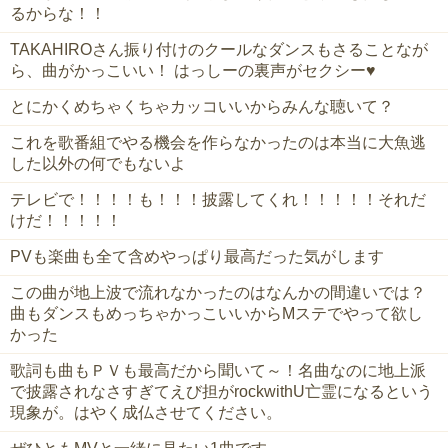
るからな！！
TAKAHIROさん振り付けのクールなダンスもさることなが
ら、曲がかっこいい！ はっしーの裏声がセクシー♥️
とにかくめちゃくちゃカッコいいからみんな聴いて？
これを歌番組でやる機会を作らなかったのは本当に大魚逃
した以外の何でもないよ
テレビで！！！！も！！！披露してくれ！！！！！それだ
けだ！！！！！
PVも楽曲も全て含めやっぱり最高だった気がします
この曲が地上波で流れなかったのはなんかの間違いでは？
曲もダンスもめっちゃかっこいいからMステでやって欲し
かった
歌詞も曲もＰＶも最高だから聞いて～！名曲なのに地上派
で披露されなさすぎてえび担がrockwithU亡霊になるという
現象が。はやく成仏させてください。