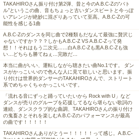
TAKAHIROさん振り付け第2弾、昔と今のA.B.C-Zの“バト
ル”というこの曲、音もちょっと古いダンスビートと今っぽ
いアレンジが絶妙に混ざりあっていて至高。A.B.C-Zの可
能性を感じる1曲
A.B.C-Zのダンスを同じ曲で2種類もだなんて最強に贅沢じ
ゃないですか？？？しかもA.B.C-Z VS A.B.C-Zって発
想！！それはもう二次元……白A.B.C-Zも黒A.B.C-Zも強
い…どちらも勝てねぇ…完敗だ…
本当に曲がいい、運転しながら聴きたい曲No.1です。 ダン
スがかっこいいので色んな人に見て欲しいと思います。振
り付けは世界的ダンサーのTAKAHIROさんで、ストリート
系でめちゃくちゃかっこいいです。
「流れる音にずっと踊っていたいから Rock with U」など
ダンスが売りのグループを応援してるなら堪らない歌詞の
連続、ダンスクラブ的な曲調、TAKAHIROさんの振り付け
の鬼畜さとそれを楽しむA.B.C-Zのパフォーマンスが最高
の曲です！！！！！
TAKAHIROさんありがとうー！！！！！って感じ。A.B.C-