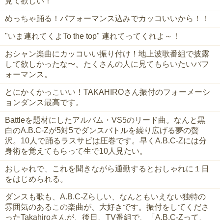
見て欲しい！
めっちゃ踊る！パフォーマンス込みでカッコいいから！！
"いま連れてくよTo the top" 連れてってくれよ～！
おシャン楽曲にカッコいい振り付け！地上波歌番組で披露
して欲しかったな〜。たくさんの人に見てもらいたいパフ
ォーマンス。
とにかくかっこいい！TAKAHIROさん振付のフォーメーシ
ョンダンス最高です。
Battleを題材にしたアルバム・VS5のリード曲。なんと黒
白のA.B.C-Zが5対5でダンスバトルを繰り広げる夢の贅
沢。10人で踊るラスサビは圧巻です。早くA.B.C-Zには分
身術を覚えてもらって生で10人見たい。
おしゃれで、これを聞きながら通勤するとおしゃれに１日
をはじめられる。
ダンスも歌も、A.B.C-Zらしい、なんともいえない独特の
雰囲気のあるこの楽曲が、大好きです。振付をしてくださ
ったTakahiroさんが、後日、TV番組で、「A.B.C-Zって、