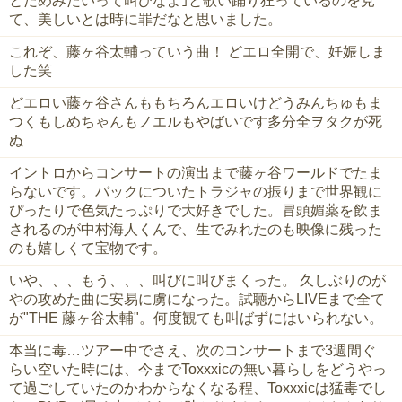
とだめみたいって叫びなよ｣と歌い踊り狂っているのを見
て、美しいとは時に罪だなと思いました。
これぞ、藤ヶ谷太輔っていう曲！ どエロ全開で、妊娠しま
した笑
どエロい藤ヶ谷さんももちろんエロいけどうみんちゅもま
つくもしめちゃんもノエルもやばいです多分全ヲタクが死
ぬ
イントロからコンサートの演出まで藤ヶ谷ワールドでたま
らないです。バックについたトラジャの振りまで世界観に
ぴったりで色気たっぷりで大好きでした。冒頭媚薬を飲ま
されるのが中村海人くんで、生でみれたのも映像に残った
のも嬉しくて宝物です。
いや、、、もう、、、叫びに叫びまくった。 久しぶりのが
やの攻めた曲に安易に虜になった。試聴からLIVEまで全て
が"THE 藤ヶ谷太輔"。何度観ても叫ばずにはいられない。
本当に毒…ツアー中でさえ、次のコンサートまで3週間ぐ
らい空いた時には、今までToxxxicの無い暮らしをどうやっ
て過ごしていたのかわからなくなる程、Toxxxicは猛毒でし