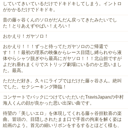
していてきいているだけでドキドキしてしまう。イントロ
がかかるだけでドキドキ。
昔の藤ヶ谷くんのソロがだんだん戻ってきたみたいでし
た！とりあえずやばい！えろい！
おかえり！ガヤソロ！
おかえり！！！ずっと待ってたガヤソロのご帰還で
す！！！最初の理系の映像からレース目隠し縛られやら液
体やらシャツ脱ぎやら最高にガヤソロ！！！北山担ですが
よだれ垂れまくりでストリップ劇場にいるのかと思いまし
た。最高。
ただただ好き。久々にライブではだけた藤ヶ谷さん。絶叫
でした。セクシーキング降臨！
コンサートでバックにつけていただいたTravisJapanの中村
海人くんの顔が良かった思い出深い曲です。
待望の「美しいエロ」を体現してくれる藤ヶ谷担歓喜の楽
曲。冒頭の、目隠しされたまま口で手首の拘束を解く姿は
絵画のよう。首元の細いリボンをするするとほどく様も、