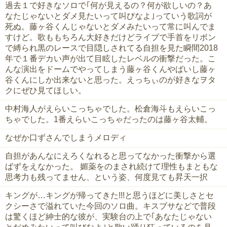
過去１で好きなソロで｢何が見えるの？何が欲しいの？あ
なたじゃないとダメ見たいって叫びなよ｣っていう歌詞が
死ぬ。藤ヶ谷くんじゃないとダメみたいって常に叫んでま
すけど。歌ももちろん大好きだけどライブで手首をリボン
で縛られ黒のレースで目隠しされてる自担を見た瞬間2018
年で１番デカい声が出て目眩したレベルの衝撃だった。こ
んな演出をドームでやってしまう藤ヶ谷くんやばいし藤ヶ
谷くんにしか出来ないと思った。えっちぃのが好きなヲタ
クにぜひ見てほしい。
中村海人がえらいこっちゃでした。松倉海斗もえらいこっ
ちゃでした。1番えらいこっちゃだったのは藤ヶ谷太輔。
なぜか口ずさんでしまうメロディ
自担があんなにえろくなれると思ってなかった衝撃から選
ばずをえなかった。 媚薬をのまされ続けて理性もまともな
思考力も残ってません、という姿、何度見ても昇天一択
キングが…キングが帰ってきた!!!と思うほどに美しさとセ
クシーさで溢れていた今回のソロ曲。キスブサなどで普段
は驚くほど紳士的な彼が、実験台の上で｢あなたじゃない