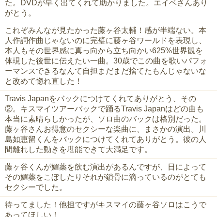
た。DVDが早く出てくれて助かりました。エイベさんあり
がとう。
これぞみんなが見たかった藤ヶ谷太輔！感が半端ない。本
人作詞作曲じゃないのに完璧に藤ヶ谷ワールドを表現し、
本人もその世界感に真っ向から立ち向かい625%世界観を
体現した後世に伝えたい一曲。30歳でこの曲を歌いパフォ
ーマンスできるなんて自担まだまだ捨てたもんじゃないな
と改めて惚れ直した！
Travis Japanをバックにつけてくれてありがとう、その
②。キスマイツアーバックで踊るTravis Japanはどの曲も
本当に素晴らしかったが、ソロ曲のバックは格別だった。
藤ヶ谷さんお得意のセクシーな楽曲に、まさかの演出。川
島如恵留くんをバックにつけてくれてありがとう。彼の人
間離れした動きを堪能できて大満足です。
藤ヶ谷くんが媚薬を飲む演出があるんですが、日によって
その媚薬をこぼしたりそれが鎖骨に滴っているのがとても
セクシーでした。
待ってました！他担ですがキスマイの藤ヶ谷ソロはこうで
あってほしい！