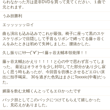
られなかった方は是非DVDを買って見てください、１曲で
元とれます。
うみ担勝利
エッッッッッロイ
曲も演出も込み込みでこれが最強。椅子に座って黒のスケ
スケリボンで目隠しして手首もリボンで縛ってる藤ヶ谷く
んをみたときは初めて失神しました。腰抜かした。
久し振りにｷﾀ━(ﾟ∀ﾟ)━! 藤ヶ谷太輔本領発揮！！
藤ヶ谷太輔おかえり！！！！と心の中で思わず言ってしま
った。 最近はオラオラを少し封印してた部分があり少し寂
しく思う時もあったが、今回昔を彷彿とさせるどエロい演
出に拍手喝采。 30を過ぎた色気はまさにToxxxic(中毒)だっ
た。
媚薬を飲む太輔くんとってもエロかったです
バック担としてこのバックにつけてもらえて嬉しかった
し、見応えがありました。