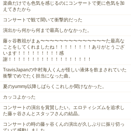
楽曲だけでも色気を感じるのにコンサートで更に色気を加
えてきたから
コンサートで観て聞いて衝撃的だった
演出から何から何まで最高しかなかった。
藤ヶ谷教祖がまぁ〜〜〜〜〜〜〜〜〜〜〜〜〜〜た最高な
ことをしてくれましたね！！！！！！！！ありがとうござ
います！！！！！！！！！感
謝！！！！！！！！！！！！！！！！！！
TravisJapanの中村海人くんが怪しい液体を飲まされていた
衝撃でめでたく担当になった曲。
夏のyummy以降しばらくこれしか聞けなかった。
カッコよかった
コンサートの演出を賞賛したい。エロティシズムを追求し
た藤ヶ谷さんとスタッフさんの結晶。
コンサートの時の藤ヶ谷くんの演出が久しぶりに振り切っ
ていて感動しました。