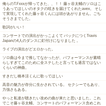
俺らのT.Fxxxが帰ってきた、、！！ 藤ヶ谷太輔のソロはこ
うあってほしいのオタクの呟きを届けてくれたavex。 そし
て実現してくれた藤ヶ谷くんには頭があがりません。ごち
そうさまでした。
歌詞がいい！
コンサートでの演出がかっこよくて バックにつくTravis
Japanの4人のダンスに釘付けになりました 。
ライブの演出がどエロかった。
ソロ曲は今まで推してなかったが、パフォーマンスが素晴
らしすぎてこのために全ステしたと言っても過言ではない
くらいの神曲。
すきだし橋本涼くんに歌ってほしい
高音の魅力が存分に生かされている。 セクシーでもあり、
力強さもある。
やっと私達が聴きたい攻めの曲が来たと思いました。これ
でこそ藤ヶ谷太輔。コンサートのパフォーマンス含めこれ