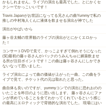
かもしれません。ライブの演出も最高でした。とにかくセ
クシーでかっこいいです！
Travis Japanがお世話になってる兄さんの曲Yummyで私の
推しの中村海人くんに液体を飲ませる演出が神でした
演出がやばいから
藤ヶ谷太輔の世界観のライブの演出がとにかくエロかっ
た！
コンサートDVDで見て、かっこよすぎて倒れそうになった
(笑)最初の藤ヶ谷さんがバックのうみんちゅに媚薬飲ませ
る所が注目ポイントです！この曲は藤ヶ谷さんにしかでき
ないなって思いました。
ライブ演出によって曲の価値が上がった一曲。この曲をラ
イブで見て、チケット代の元は取れたと思った。
曲自体も良いのですが、yummyコンでの演出に恐れおのの
いたことを昨日のように思い出します。 藤ヶ谷さんにファ
ンが求めていることを全てわかってくれているという感じ
の最高にエロティックで背徳的な演出でした。 現場にはい