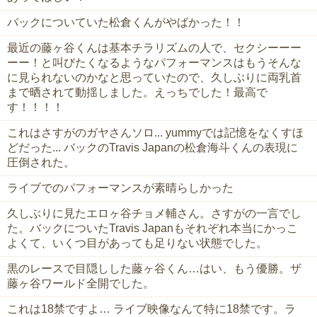
バックについていた松倉くんがやばかった！！
最近の藤ヶ谷くんは基本チラリズムの人で、セクシーーー
ーー！と叫びたくなるようなパフォーマンスはもうそんな
に見られないのかなと思っていたので、久しぶりに両乳首
まで晒されて動揺しました。えっちでした！最高で
す！！！！
これはさすがのガヤさんソロ... yummyでは記憶をなくすほ
どだった... バックのTravis Japanの松倉海斗くんの表現に
圧倒された。
ライブでのパフォーマンスが素晴らしかった
久しぶりに見たエロヶ谷チョメ輔さん。さすがの一言でし
た。バックについたTravis Japanもそれぞれ本当にかっこ
よくて、いくつ目があっても足りない状態でした。
黒のレースで目隠しした藤ヶ谷くん…はい、もう優勝。ザ
藤ヶ谷ワールド全開でした。
これは18禁ですよ… ライブ映像なんて特に18禁です。ラ