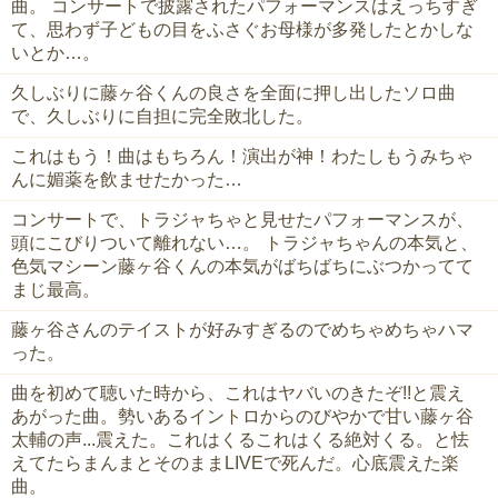
曲。 コンサートで披露されたパフォーマンスはえっちすぎ
て、思わず子どもの目をふさぐお母様が多発したとかしな
いとか…。
久しぶりに藤ヶ谷くんの良さを全面に押し出したソロ曲
で、久しぶりに自担に完全敗北した。
これはもう！曲はもちろん！演出が神！わたしもうみちゃ
んに媚薬を飲ませたかった…
コンサートで、トラジャちゃと見せたパフォーマンスが、
頭にこびりついて離れない…。 トラジャちゃんの本気と、
色気マシーン藤ヶ谷くんの本気がばちばちにぶつかってて
まじ最高。
藤ヶ谷さんのテイストが好みすぎるのでめちゃめちゃハマ
った。
曲を初めて聴いた時から、これはヤバいのきたぞ!!と震え
あがった曲。勢いあるイントロからのびやかで甘い藤ヶ谷
太輔の声...震えた。これはくるこれはくる絶対くる。と怯
えてたらまんまとそのままLIVEで死んだ。心底震えた楽
曲。