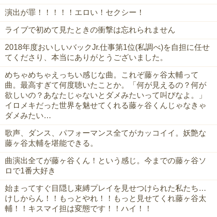
演出が罪！！！！！エロい！セクシー！
ライブで初めて見たときの衝撃は忘れられません
2018年度おいしいバックJr.仕事第1位(私調べ)を自担に任せ
てくださり、本当にありがとうございました。
めちゃめちゃえっちい感じな曲。これぞ藤ヶ谷太輔って
曲。最高すぎて何度聴いたことか。「何が見えるの？何が
欲しいの？あなたじゃないとダメみたいって叫びなよ。」
イロメキだった世界を魅せてくれる藤ヶ谷くんじゃなきゃ
ダメみたい…
歌声、ダンス、パフォーマンス全てがカッコイイ。妖艶な
藤ヶ谷太輔を堪能できる。
曲演出全てが藤ヶ谷くん！という感じ。今までの藤ヶ谷ソ
ロで1番大好き
始まってすぐ目隠し束縛プレイを見せつけられた私たち…
けしからん！！もっとやれ！！もっと見せてくれ藤ヶ谷太
輔！！キスマイ担は変態です！！ハイ！！