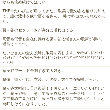
からも攻め続けてほしい。
THE☆たいぴ曲が戻ってきた。 耽美で艶のある踊りに加え
て、謎の液体を飲む藤ヶ谷さん。 叫ばずにはいられなかっ
た。
藤ヶ谷のセクシーさが存分に溢れ出てる
高音も低音も自在に操れる藤ヶ谷太輔さんの歌声が凄い。
堪能できます。
たいぴさんの全力投球に敬意を表します。ﾜｯﾁｭｶﾞﾅﾄﾞｩﾌｫﾐｰ
↑ﾜｯﾁｭｶﾞﾅﾄﾞｩﾌｫﾐｰ↓ﾜｯﾁｭｶﾞﾅﾄﾞｩﾌｫﾐｰ↑ﾃﾞﾝﾃﾞｹﾃﾞﾝﾃﾞｹﾃﾞｹﾃﾞｹﾃﾞﾝ
ﾃﾞﾝ ｽｩｰ
藤ヶ谷ワールド全開すぎて大好き。
映像、振り付け、衣装、Jr.の使い方全てが完璧だった。
藤ヶ谷太輔の真骨頂復活！！おかえり、エロいたいぴ！い
や、藤ヶ谷様！！そして藤ヶ谷様のビーチク様！！！ライ
ブで初めて見た時に「藤ヶ谷が満を持して脱いだ！！」と
発狂しそうになりました。