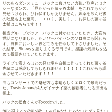
リのあるダンスミュージックに負けない力強い歌声とセク
シーなダンス。「見たかった藤ヶ谷太輔」をこれでもかと
見せつけられ、ひれ伏すしかありません。媚薬を飲んだ後
の吐息もまた至高。「エロく、美しく。」お探しの藤ヶ谷
太輔はこちらです！！
担当グループがツアーバックに付かせていただき、大変お
世話になりました。たいぴーパイセンのソロ曲にも関わら
ず、自担においしい役どころを任命して下さりました。そ
の結果、Blu-rayを擦りまくる毎日です。感謝の気持ちを込
めて投票させていただきます。
ライブで震えるほどの見せ場を自担に作ってくれた藤ヶ谷
先輩には感謝してもしきれません！！！！！これからも課
金させていただきます！！！
曲もコンサートでの魅せ方も素晴らしくエロくて最高だっ
た。Travis Japanの4人がイケナイ薬の被験者になる演出も
極上。
バックの松倉くんがToxxxicでした。
“何が見えるの?何が欲しいの?あなたじゃないとダメ見たい