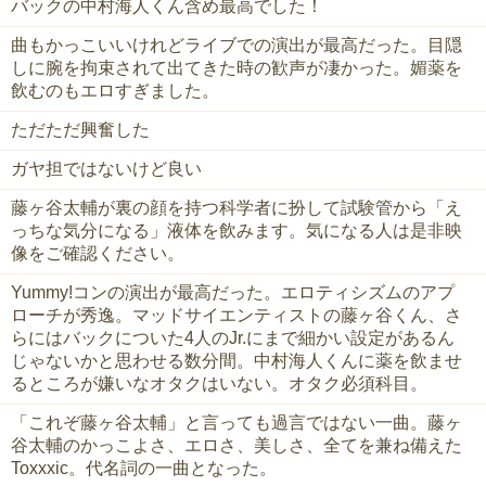
バックの中村海人くん含め最高でした！
曲もかっこいいけれどライブでの演出が最高だった。目隠
しに腕を拘束されて出てきた時の歓声が凄かった。媚薬を
飲むのもエロすぎました。
ただただ興奮した
ガヤ担ではないけど良い
藤ヶ谷太輔が裏の顔を持つ科学者に扮して試験管から「え
っちな気分になる」液体を飲みます。気になる人は是非映
像をご確認ください。
Yummy!コンの演出が最高だった。エロティシズムのアプ
ローチが秀逸。マッドサイエンティストの藤ヶ谷くん、さ
らにはバックについた4人のJr.にまで細かい設定があるん
じゃないかと思わせる数分間。中村海人くんに薬を飲ませ
るところが嫌いなオタクはいない。オタク必須科目。
「これぞ藤ヶ谷太輔」と言っても過言ではない一曲。藤ヶ
谷太輔のかっこよさ、エロさ、美しさ、全てを兼ね備えた
Toxxxic。代名詞の一曲となった。