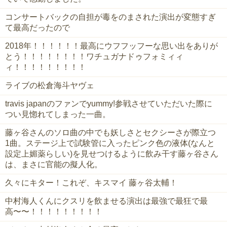
コンサートバックの自担が毒をのまされた演出が変態すぎ
て最高だったので
2018年！！！！！！最高にウフフッフーな思い出をありが
とう！！！！！！！！ワチュガナドゥフォミィィ
ィ！！！！！！！！！
ライブの松倉海斗ヤヴェ
travis japanのファンでyummy!参戦させていただいた際に
つい見惚れてしまった一曲。
藤ヶ谷さんのソロ曲の中でも妖しさとセクシーさが際立つ
1曲。ステージ上で試験管に入ったピンク色の液体(なんと
設定上媚薬らしい)を見せつけるように飲み干す藤ヶ谷さん
は、まさに官能の擬人化。
久々にキター！これぞ、キスマイ 藤ヶ谷太輔！
中村海人くんにクスリを飲ませる演出は最強で最狂で最
高〜〜！！！！！！！！！