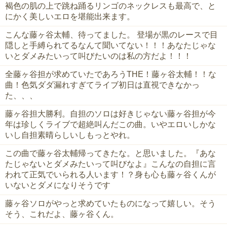
褐色の肌の上で跳ね踊るリンゴのネックレスも最高で、と
にかく美しいエロを堪能出来ます。
こんな藤ヶ谷太輔、待ってました。 登場が黒のレースで目
隠しと手縛られてるなんて聞いてない！！！あなたじゃな
いとダメみたいって叫びたいのは私の方だよ！！！
全藤ヶ谷担が求めていたであろうTHE！藤ヶ谷太輔！！な
曲！色気ダダ漏れすぎてライブ初日は直視できなかっ
た、、、
藤ヶ谷担大勝利。自担のソロは好きじゃない藤ヶ谷担が今
年は珍しくライブで超絶叫んだこの曲。いやエロいしかな
いし自担素晴らしいしもっとやれ。
この曲で藤ヶ谷太輔帰ってきたな。と思いました。『あな
たじゃないとダメみたいって叫びなよ』こんなの自担に言
われて正気でいられる人います！？身も心も藤ヶ谷くんが
いないとダメになりそうです
藤ヶ谷ソロがやっと求めていたものになって嬉しい。そう
そう、これだよ、藤ヶ谷くん。