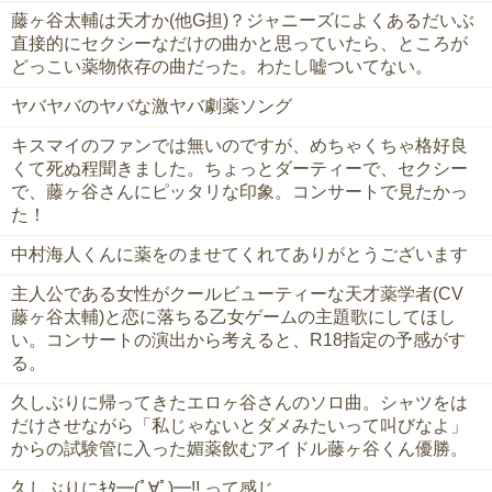
藤ヶ谷太輔は天才か(他G担)？ジャニーズによくあるだいぶ
直接的にセクシーなだけの曲かと思っていたら、ところが
どっこい薬物依存の曲だった。わたし嘘ついてない。
ヤバヤバのヤバな激ヤバ劇薬ソング
キスマイのファンでは無いのですが、めちゃくちゃ格好良
くて死ぬ程聞きました。ちょっとダーティーで、セクシー
で、藤ヶ谷さんにピッタリな印象。コンサートで見たかっ
た！
中村海人くんに薬をのませてくれてありがとうございます
主人公である女性がクールビューティーな天才薬学者(CV
藤ヶ谷太輔)と恋に落ちる乙女ゲームの主題歌にしてほし
い。コンサートの演出から考えると、R18指定の予感がす
る。
久しぶりに帰ってきたエロヶ谷さんのソロ曲。シャツをは
だけさせながら「私じゃないとダメみたいって叫びなよ」
からの試験管に入った媚薬飲むアイドル藤ヶ谷くん優勝。
久しぶりにｷﾀ━(ﾟ∀ﾟ)━!! って感じ