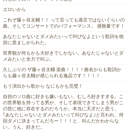
エロいから
これぞ藤ヶ谷太輔！！ って言っても過言ではないぐらいの
曲。そしてコンサートでのパフォーマンス。 感無量です！
あなたじゃないとダメみたいって叫びなよという歌詞を他
担に羨ましがられた。
世界観が何もかも大好きでしかない。あなたじゃないとダ
メみたいと全力で叫ぶ。
久しぶりの ザ藤ヶ谷太輔 楽曲！！！！曲名からも歌詞か
らも藤ヶ谷太輔が感じられる逸品です！！！！
もう演出から歌から なにもかも完璧！
自担のソロ曲に好きも嫌いもない。むしろ好きすぎる。こ
の世界観を持ってる男が、そして表現できてしまう男がこ
の世に他に存在するのだろうか。本当に天才だと思う。
｢あなたじゃないとダメみたいって叫びなよ｣と言われ、何
回ダメに決まってんだろー！！！と、叫んだかわからな
い。うん、好きだ。