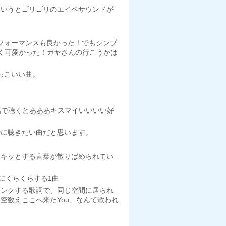
というとゴリゴリのエイベサウンドが
フォーマンスも良かった！でもシンプ
すごく可愛かった！ガヤさんの行こうかは
かっこいい曲。
場で聴くとあああキスマイいいいい好
時に聴きたい曲だと思います。
ドキッとする言葉が散りばめられてい
2にくらくらする1曲
リンクする歌詞で、同じ空間に居られ
空数えここへ来たYou」なんて歌われ