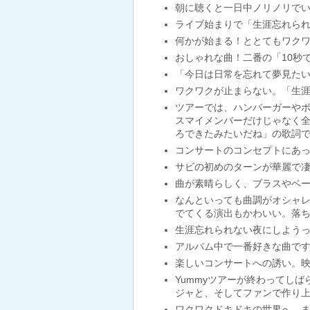
朝に聴くと一日中ノリノリで
ライブ始まりで「生涯忘れら
何かが始まる！ととてもワク
おしゃれな曲！二番の「10秒
「今日は日常を忘れて夢見た
ワクワクが止まらない。「生涯
ツアーでは、ハンバーガーやポ
スマイメンバーだけじゃなく全
ろできたみたいだね」の歌詞
コンサートのコンセプトにあ
サビの初めのターンが華麗で
曲が素晴らしく、ブラスやベ
なんといっても曲調がオシャ
でてくる演出もかわいい。落ち
生涯忘れられない夜にしようっ
アルバム中で一番好きな曲で
楽しいコンサートへの誘い。
Yummyツアーが終わってし
ジャと、そしてファンで作り
ワクワクドキドキの世界へ、ま