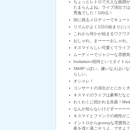
‪ちょっとレトロで大人な曲調が
たまらんよね。ライブ演出で
秀逸でした！100点！‬
頭に残るメロディーでキュー
リズムがよく1日の始まりにい
これから何かが始まるワクワ
おしゃれ。まーーーおしゃれ
キスマイらしい可愛くてライブ
ムーディーでジャジーな雰囲気
Invitation=招待とい
SMAPっぽい。嫌いな人はい
らしい。
オシャレ！
コンサートの演出がとにかく大
キスマイのライブは豪華だな
わくわくに招かれる良曲！Med
なんか知らないけどずーーー
キスマイとファンクの相性が
イントロからgroovyな雰
夜を僕と過ごそうよ、ですよ