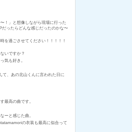
！
レ〜！」と想像しながら現場に行った
Pだったらどんな感じだったのかな〜
な時を過ごさせてください！！！！！
ゃないですか？
目っ気も好き。
なんて、あの北山くんに言われた日に
出す最高の曲です。
んなーと感じた曲。
amamoriの衣装も最高に似合って