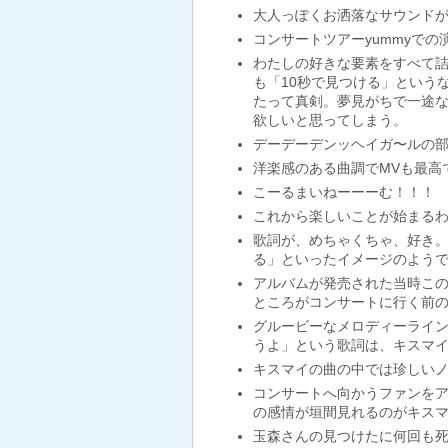
大人っぽくお洒落なサウンド
コンサートツアーyummyで
わたしの好きな要素をすべて詰
も「10秒で見つける」という
たって真剣。夢見がちで一途な
欲しいと思ってしまう。
デーデーデンッヘイガ〜ルの
洋楽感のある曲調でMVも最高
こーるまいねーーーむ！！！
これから楽しいことが始まるわ
‪歌詞が、めちゃくちゃ、好き
る」といったイメージのようで
アルバムが発売された当時この
ところがコンサートに行く前
グルービーなメロディーライ
うよ」という歌詞は、キスマ
キスマイの曲の中では珍しいノ
コンサートへ向かうファンを
の感情が垣間見れるのがキス
玉森さんの見つけたに何回も