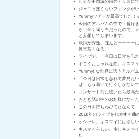
自分が不思議の国のアリスに
ジャニっぽくないファンクが
Yummyツアーが最高でした
今回のアルバムの中で１番好
ら、全く違う曲だったので、メ
と妄想してしまいます。
歌詞が秀逸。ほんとーーーー
鼻息荒くなる。
ライブで、「今日は日常を忘
すごくおしゃれな曲。キスマ
Yummy!!な世界に誘うアル
「今日は日常を忘れて夢見たい
は、もう着いて行くしかない
コンサート前に聴いたら最高
おとぎ話の中のお姫様になっ
この日を待ちわびてたなんて
2018年のライブを代表する曲
オシャレ。キスマイには珍し
キスマイらしい、少しキスマイが
た！