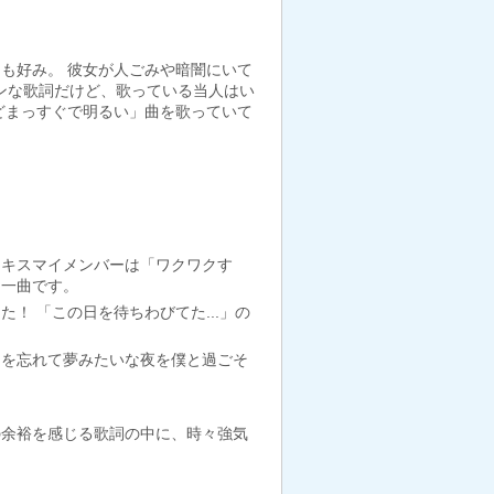
も好み。 彼女が人ごみや暗闇にいて
ンな歌詞だけど、歌っている当人はい
どまっすぐで明るい」曲を歌っていて
！キスマイメンバーは「ワクワクす
一曲です。‬
 「この日を待ちわびてた...」の
常を忘れて夢みたいな夜を僕と過ごそ
の余裕を感じる歌詞の中に、時々強気