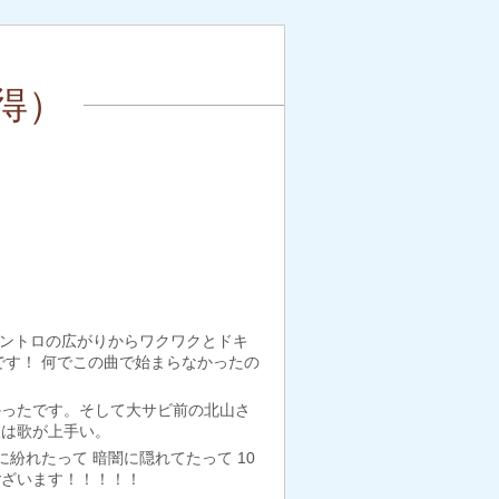
得）
イントロの広がりからワクワクとドキ
きです！ 何でこの曲で始まらなかったの
かったです。そして大サビ前の北山さ
彼は歌が上手い。
紛れたって 暗闇に隠れてたって 10
ございます！！！！！