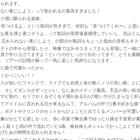
いられます。
れない夜にしよう」って歌われるの最高すぎました！
ワク感に駆られる楽曲。
で見つけるよ」という歌詞が良すぎて、何回も『見つけてくれ〜』と思
いな夜を僕と過ごそうよ」って歌詞が現実逃避感増していいし、北山く
 忘れられない 夜にしよう」の部分が歌詞もちょっと低めの音程もキス
テトの中から登場したり、映像ではJr.やスタッフさんも登場して一緒
員で作り上げてますよ！というのがしっかり伝わってきて、とても素敵
で、ツアーの記憶が蘇って一気に楽しい気持ちになります。
った曲で可愛かったから
凄くかっこいい！！
ースが効いたファンクで、ライブでも自然と体が動くノリの良い曲。と
レ、そしてダンスがずっといい。なにあのステップ最高。手足の長い担
サビ前の、セリフがくるぞくるぞ感がある3人の歌い方がたまらなく好
てアイドルに言われる日が来るなんて。アルバムの中で1番大好きな曲
す。ポテトやドリンクのセットからひょこりと出てくるメンバーが可愛
映像ががとても楽しかった。赤い衣装で舞台裏でゆったり踊る千賀君が
ばらく延々と頭の中で流れていた1曲。曲自体もオシャレでかっこよくて
上げたあの時間を忘れられません！
さにinviteしてくれるキラーチューン。「この日を待ちわびてた」「