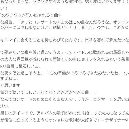
でもなったような、ワクワクするような歌詞で、聴く度にアガります！
いい！
！そのワクワクが思い出される１曲✨
きな楽曲。「きっとコンサートの１曲めはこの曲なんだろうな。オシャ
ンバーには申し訳ないけど、結構ガッカリしました。今でも、これがO
にキスマイに会えることを待ちわびてたんです。日常を忘れて夢見たい
れて夢みたいな夜を僕と過ごそうよ」ってアイドルに歌われるの最高じ
イの大人な雰囲気が感じられて新鮮！その中にセリフを入れるという茶
バムの1曲目に相応しい曲。
な夜を僕と過ごそうよ」 「心の準備がそろそろできたみたいだね」 
ですよね…。
だと思います
た気分で聴いてほしい。わくわくどきどきできる曲！！
、なんでコンサートのためにある曲なんでしょうか！コンサートを思い
の1つ。
い感じのテイストで、アルバムの最初がゆったり始まって大人になって
優位に立っているようなオシャレな歌詞が大好きです！デザイナーyutat