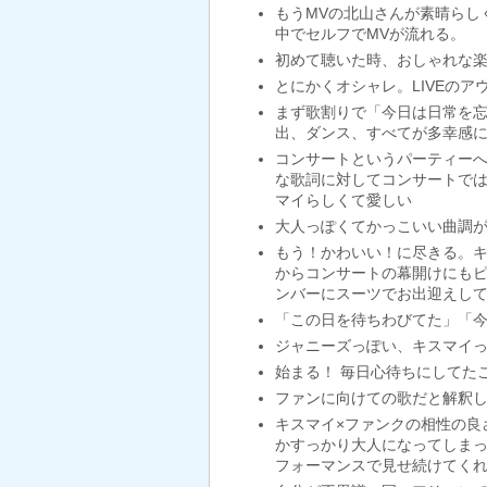
もうMVの北山さんが素晴らし
中でセルフでMVが流れる。
初めて聴いた時、おしゃれな
とにかくオシャレ。LIVEの
まず歌割りで「今日は日常を
出、ダンス、すべてが多幸感にあふ
コンサートというパーティーへの招
な歌詞に対してコンサートで
マイらしくて愛しい
大人っぽくてかっこいい曲調
もう！かわいい！に尽きる。キス
からコンサートの幕開けにも
ンバーにスーツでお出迎えし
「この日を待ちわびてた」「今
ジャニーズっぽい、キスマイっ
始まる！ 毎日心待ちにしてた
ファンに向けての歌だと解釈
キスマイ×ファンクの相性の良
かすっかり大人になってしまっ
フォーマンスで見せ続けてく