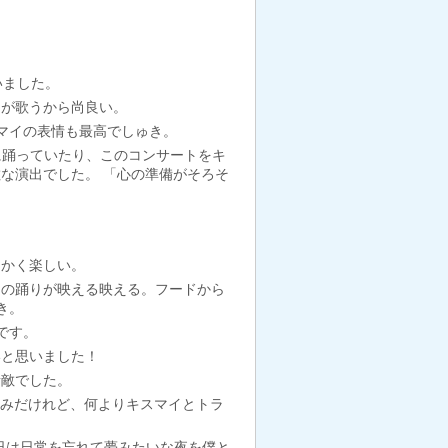
いました。
んが歌うから尚良い。
マイの表情も最高でしゅき。
に踊っていたり、このコンサートをキ
な演出でした。 「心の準備がそろそ
にかく楽しい。
当の踊りが映える映える。フードから
き。
です。
いと思いました！
素敵でした。
好みだけれど、何よりキスマイとトラ
今日は日常を忘れて夢みたいな夜を僕と