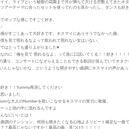
イイ。ライブという秘密の花園まで月が満ちて欠ける空数えてきたオタクをIn
はツアーテーマに合ったセットを使ってたのも良かったし、ダンスも好
トでポップな感じですごく好き。
い
ク感がすごくあって大好きです。キスマイにありそうでなかった曲。
。僕を見て照れるなよって歌われて照れない女はいない。
ではとっても盛り上がりました♥
なのに「俺を見て 照れるなよ」って急に口説いてくる！！好き！！！
うタイトルの通り、コンサートになぞらえることもできる歌詞が並んでいてオタ
ないんじゃないかな、というような聞きやすい曲調にキスマイの声があ
好き！！Yummy再演してください
と思いました
iumな大人のNumberを歌いこなせるキスマイの実力に敬服。
ーーっと頭の中に流れるんですよ
こんなにいいとは！
囲気と曲調のテンション、何回も聴きたくなる心地よさリピート確定な一曲
？？？最高じゃないですか！最高の曲、見つけた！！！！