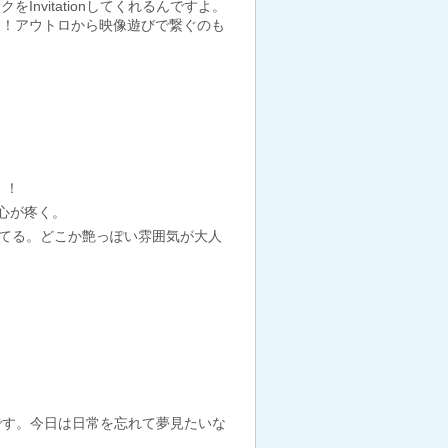
vitationしてくれるんですよ。
き！アウトロから映像遊びで繋ぐのも
！！
ク心が疼く。
ってる。どこか艶っぽい雰囲気が大人
です。今日は日常を忘れて夢見たいな