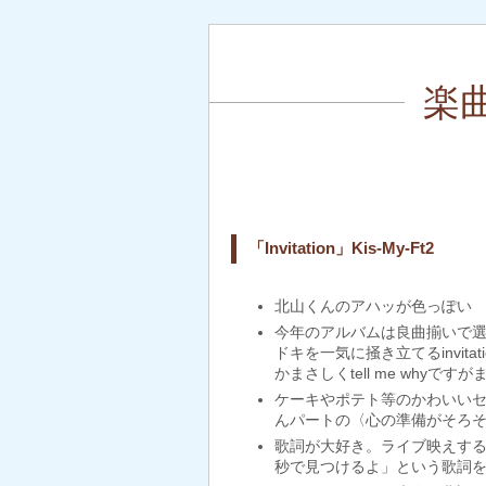
楽
「Invitation」Kis-My-Ft2
北山くんのアハッが色っぽい
今年のアルバムは良曲揃いで選
ドキを一気に掻き立てるinvi
かまさしくtell me why
ケーキやポテト等のかわいい
んパートの〈心の準備がそろ
歌詞が大好き。ライブ映えする
秒で見つけるよ」という歌詞