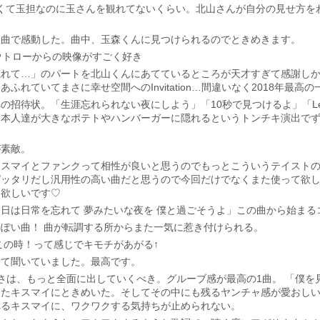
くて玉担なのに玉さんを観れてないくらい。北山さんが自分の見せ方を
楽曲で感動した。曲中、玉森くんに見つけられるのでときめきます。
アウトローからの映像がすごく好き
忘れて…」のパートを北山くんにあてているところが天才すぎて感謝し
れていてまさに幸せ空間へのInvitation…間違いなく2018年最高
待状。「生涯忘れられない夜にしよう」「10秒で見つけるよ」「Let's Pla
は本人達が大きなポテトやハンバーガーに隠れるというトンチキ演出で
が素敵。
マイとファンクって相性が良いと思うのでもっとこういうテイストの曲が増え
ピッタリだし汎用性の高い曲だと思うので今回だけでなくまた使って欲
て欲しいです♡
日は日常を忘れて 夢みたいな夜を 僕と過ごそうよ」この曲から始まる
ぽい曲！ 曲が転調する所からまた一気に惹き付けられる。
この時！って感じでキモチがあがる↑
して聞いていました。最高です。
さは、もっと全面に出していくべき。グルーブ感が最高の1曲。 「僕を
たキスマイにときめいた。そしてその中にも残るヤンチャ感が愛おしい。
れるキスマイに、ワクワクする気持ちが止められない。