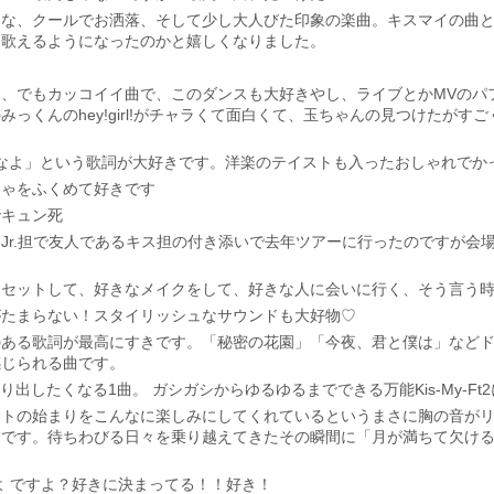
うな、クールでお洒落、そして少し大人びた印象の楽曲。キスマイの曲
を歌えるようになったのかと嬉しくなりました。
、でもカッコイイ曲で、このダンスも大好きやし、ライブとかMVのパ
っくんのhey!girl!がチャラくて面白くて、玉ちゃんの見つけたが
て照れるなよ」という歌詞が大好きです。洋楽のテイストも入ったおしゃれで
ちゃをふくめて好きです
でキュン死
Jr.担で友人であるキス担の付き添いで去年ツアーに行ったのですが会
にセットして、好きなメイクをして、好きな人に会いに行く、そう言う
がたまらない！スタイリッシュなサウンドも大好物♡
のある歌詞が最高にすきです。「秘密の花園」「今夜、君と僕は」など
感じられる曲です。
り出したくなる1曲。 ガシガシからゆるゆるまでできる万能Kis-My-Ft
ートの始まりをこんなに楽しみにしてくれているというまさに胸の音が
です。待ちわびる日々を乗り越えてきたその瞬間に「月が満ちて欠ける
るなよ ですよ？好きに決まってる！！好き！