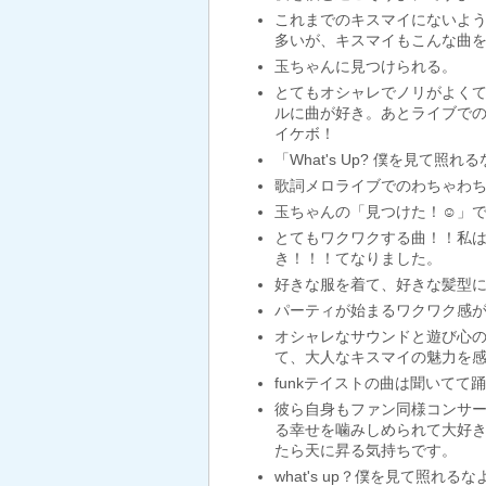
これまでのキスマイにないよ
多いが、キスマイもこんな曲
玉ちゃんに見つけられる。
とてもオシャレでノリがよくて
ルに曲が好き。あとライブでのみ
イケボ！
「What's Up? 僕を見
歌詞メロライブでのわちゃわ
玉ちゃんの「見つけた！☺」
とてもワクワクする曲！！私は
き！！！てなりました。
好きな服を着て、好きな髪型
パーティが始まるワクワク感
オシャレなサウンドと遊び心
て、大人なキスマイの魅力を
funkテイストの曲は聞いてて踊
彼ら自身もファン同様コンサ
る幸せを噛みしめられて大好き
たら天に昇る気持ちです。
what's up？僕を見て照れ