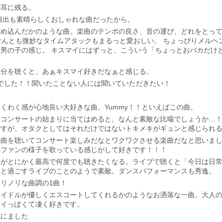
が耳に残る。
の演出も素晴らしくおしゃれな曲だったから。
め込んだかのような曲。楽曲のテンポの良さ、音の運び、どれをとって
なんとも微妙なタイムアタックもまるっと愛おしい。 ちょっぴりメルヘ
男の子の感じ。 キスマイにはずっと、こういう「ちょっとおバカだけ
部分を聴くと、あぁキスマイ好きだなぁと感じる。
でした！！聞いたことない人には聞いていただきたい！
くわく感が心地良い大好きな曲。Yummy！！といえばこの曲。
。コンサートの始まりに当てはめると、なんと素敵な比喩でしょうか…
すが、オタクとしてはそれだけではないトキメキがギュンと感じられる
曲を聴いてコンサート楽しみだなとワクワクさせる楽曲だなと思いました！
のファンの様子を歌っている感じがして好きです！！！
ンがとにかく最高で何度でも聴きたくなる。ライブで聴くと「今日は日
イと過ごすライブのことのようで素敵。ダンスパフォーマンスも秀逸。
リノリな曲調の1曲！
アイドルが優しくエスコートしてくれるかのようなお洒落な一曲。大人
マイっぽくて凄く好きです。
死にました