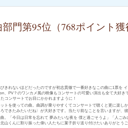
曲部門第95位（768ポイント獲
びきれないほどだったのですが初志貫徹で一番好きなこの曲に1票を 
tation、PV？のワンカメ風の映像もコンサートの可愛い演出も全て大好
ですがまたコンサートでお目にかかれますように！
セットを使っての曲。曲調が乗りやすくてコンサートで聴くと更に楽し
そろできたみたいだね〉が大好きです。当たり前なことを言いますが、
曲。「今日は日常を忘れて 夢みたいな夜を 僕と過ごそうよ」「人ごみに
を北山くんに割り振った偉い人たちに菓子折り送り付けたいありがとう