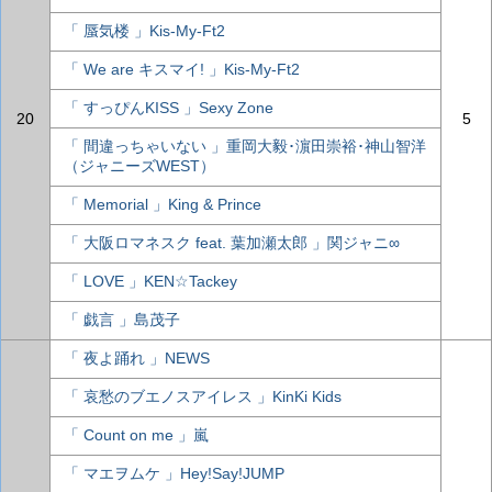
「 蜃気楼 」Kis-My-Ft2
「 We are キスマイ! 」Kis-My-Ft2
「 すっぴんKISS 」Sexy Zone
20
5
「 間違っちゃいない 」重岡大毅･濵田崇裕･神山智洋
（ジャニーズWEST）
「 Memorial 」King & Prince
「 大阪ロマネスク feat. 葉加瀬太郎 」関ジャニ∞
「 LOVE 」KEN☆Tackey
「 戯言 」島茂子
「 夜よ踊れ 」NEWS
「 哀愁のブエノスアイレス 」KinKi Kids
「 Count on me 」嵐
「 マエヲムケ 」Hey!Say!JUMP