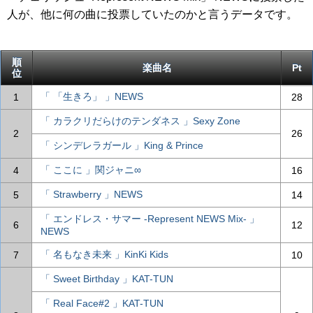
人が、他に何の曲に投票していたのかと言うデータです。
順
楽曲名
Pt
位
「 「生きろ」 」NEWS
1
28
「 カラクリだらけのテンダネス 」Sexy Zone
2
26
「 シンデレラガール 」King & Prince
「 ここに 」関ジャニ∞
4
16
「 Strawberry 」NEWS
5
14
「 エンドレス・サマー -Represent NEWS Mix- 」
6
12
NEWS
「 名もなき未来 」KinKi Kids
7
10
「 Sweet Birthday 」KAT-TUN
「 Real Face#2 」KAT-TUN