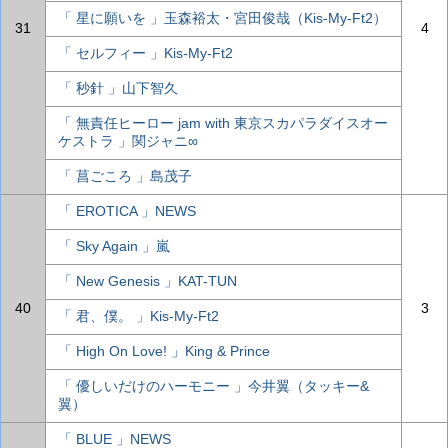
「 星に願いを 」玉森裕太・宮田俊哉（Kis-My-Ft2）
31
4
「 セルフィー 」Kis-My-Ft2
「 秒針 」山下智久
「 無責任ヒーロー jam with 東京スカパラダイスオー
ケストラ 」関ジャニ∞
「 菖ごころ 」島茂子
「 EROTICA 」NEWS
「 Sky Again 」嵐
「 New Genesis 」KAT-TUN
40
3
「 君、僕。 」Kis-My-Ft2
「 High On Love! 」King & Prince
「 優しいだけのハーモニー 」今井翼（タッキー&
翼）
「 BLUE 」NEWS