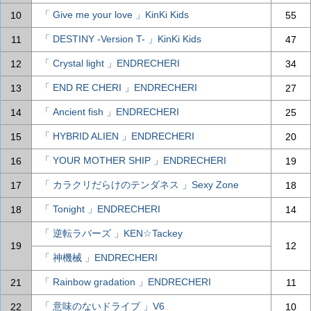
「 Give me your love 」KinKi Kids
10
55
「 DESTINY -Version T- 」KinKi Kids
11
47
「 Crystal light 」ENDRECHERI
12
34
「 END RE CHERI 」ENDRECHERI
13
27
「 Ancient fish 」ENDRECHERI
14
25
「 HYBRID ALIEN 」ENDRECHERI
15
20
「 YOUR MOTHER SHIP 」ENDRECHERI
16
19
「 カラクリだらけのテンダネス 」Sexy Zone
17
18
「 Tonight 」ENDRECHERI
18
14
「 逆転ラバーズ 」KEN☆Tackey
19
12
「 神機械 」ENDRECHERI
「 Rainbow gradation 」ENDRECHERI
21
11
「 意味のないドライブ 」V6
22
10