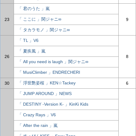
「 君のうた 」嵐
「 ここに 」関ジャニ∞
23
9
「 タカラモノ 」関ジャニ∞
「 TL 」V6
「 夏疾風 」嵐
26
8
「 All you need is laugh 」関ジャニ∞
「 MusiClimber 」ENDRECHERI
「 浮世艶姿桜 」KEN☆Tackey
30
6
「 JUMP AROUND 」NEWS
「 DESTINY -Version K- 」KinKi Kids
「 Crazy Rays 」V6
「 After the rain 」嵐