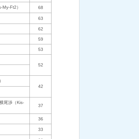
My-Ft2）
68
63
62
59
53
52
2）
42
尾渉（Kis-
37
36
33