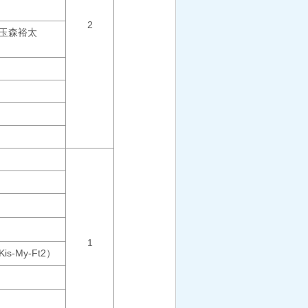
2
玉森裕太
1
-My-Ft2）