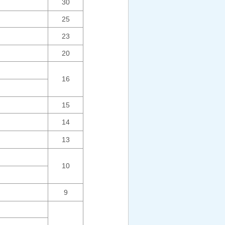
30
25
23
20
16
15
14
13
10
9