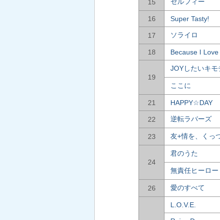
セルフィー
15
16
Super Tasty!
ソライロ
17
18
Because I Love
JOYしたいキモ
19
ここに
21
HAPPY☆DAY
逆転ラバーズ
22
友+情を、くっ
23
君のうた
24
無責任ヒーロー 
愛のすべて
26
L.O.V.E.