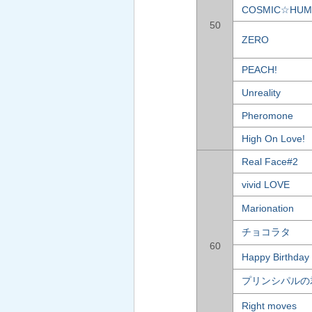
COSMIC☆HUM
50
ZERO
PEACH!
Unreality
Pheromone
High On Love!
Real Face#2
vivid LOVE
Marionation
チョコラタ
60
Happy Birthday
プリンシパルの
Right moves