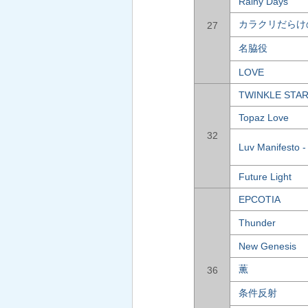
Rainy Days
カラクリだらけ
27
名脇役
LOVE
TWINKLE STA
Topaz Love
32
Luv Manifesto -
Future Light
EPCOTIA
Thunder
New Genesis
薫
36
条件反射