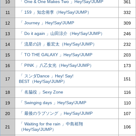
「 One & One Makes Two 」Hey!Say!JUMP
10
361
「 159 」知念侑李（Hey!Say!JUMP）
11
332
「 Journey 」Hey!Say!JUMP
12
309
「 Do it again 」山田涼介（Hey!Say!JUMP）
13
246
「 流星の詩 」薮宏太（Hey!Say!JUMP）
14
232
「 TO THE GALAXY 」Hey!Say!JUMP
15
203
「 PINK 」八乙女光（Hey!Say!JUMP）
16
173
「 スンダDance 」Hey! Say!
17
151
BEST（Hey!Say!JUMP）
「 名脇役 」Sexy Zone
18
116
「 Swinging days 」Hey!Say!JUMP
19
110
「 最後のラブソング 」Hey!Say!JUMP
20
107
「 Waiting for the rain 」中島裕翔
21
106
（Hey!Say!JUMP）