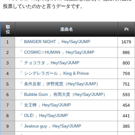
投票していたのかと言うデータです。
順
楽曲名
Pt
位
「 BANGER NIGHT 」Hey!Say!JUMP
1
1679
「 COSMIC☆HUMAN 」Hey!Say!JUMP
2
886
「 チョコラタ 」Hey!Say!JUMP
3
800
「 シンデレラガール 」King & Prince
4
759
「 条件反射 」伊野尾慧（Hey!Say!JUMP）
5
751
「 Bubble Gum 」有岡大貴（Hey!Say!JUMP）
6
593
「 女王蜂 」Hey!Say!JUMP
7
454
「 OLÉ! 」Hey!Say!JUMP
8
441
「 Jealous guy 」Hey!Say!JUMP
9
385