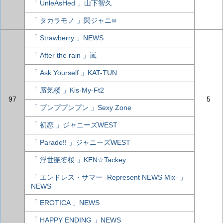
「 UnleAsHed 」山下智久
「 タカラモノ 」関ジャニ∞
「 Strawberry 」NEWS
「 After the rain 」嵐
「 Ask Yourself 」KAT-TUN
「 蜃気楼 」Kis-My-Ft2
97
5
「 プンププンプン 」Sexy Zone
「 初恋 」ジャニーズWEST
「 Parade!! 」ジャニーズWEST
「 浮世艶姿桜 」KEN☆Tackey
「 エンドレス・サマー -Represent NEWS Mix- 」
NEWS
「 EROTICA 」NEWS
「 HAPPY ENDING 」NEWS