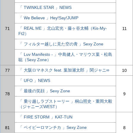
「 TWINKLE STAR 」NEWS
「 We Believe 」Hey!Say!JUMP
「 REAL ME 」北山宏光・藤ヶ谷太輔（Kis-My-
71
11
Ft2）
「 フィルター越しに見た空の青 」Sexy Zone
「 Luv Manifesto - 」中島健人・マリウス葉・松島
聡（Sexy Zone）
「 大阪ロマネスク feat. 葉加瀬太郎 」関ジャニ∞
77
10
「 UFO 」NEWS
「 最後の笑顔 」Sexy Zone
78
9
「 乗り越しラブストーリー 」桐山照史・重岡大毅
（ジャニーズWEST）
「 FIRE STORM 」KAT-TUN
「 ベイビーロマンチカ 」Sexy Zone
81
8