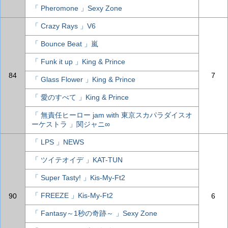
「 Pheromone 」Sexy Zone
「 Crazy Rays 」V6
「 Bounce Beat 」嵐
「 Funk it up 」King & Prince
84
7
「 Glass Flower 」King & Prince
「 愛のすべて 」King & Prince
「 無責任ヒーロー jam with 東京スカパラダイスオ
ーケストラ 」関ジャニ∞
「 LPS 」NEWS
「 ツイテオイデ 」KAT-TUN
「 Super Tasty! 」Kis-My-Ft2
「 FREEZE 」Kis-My-Ft2
90
6
「 Fantasy～1秒の奇跡～ 」Sexy Zone