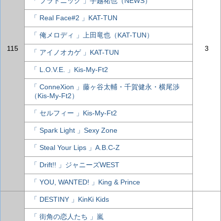
「 プラトニック 」手越祐也（NEWS）
「 Real Face#2 」KAT-TUN
「 俺メロディ 」上田竜也（KAT-TUN）
115
3
「 アイノオカゲ 」KAT-TUN
「 L.O.V.E. 」Kis-My-Ft2
「 ConneXion 」藤ヶ谷太輔・千賀健永・横尾渉
（Kis-My-Ft2）
「 セルフィー 」Kis-My-Ft2
「 Spark Light 」Sexy Zone
「 Steal Your Lips 」A.B.C-Z
「 Drift!! 」ジャニーズWEST
「 YOU, WANTED! 」King & Prince
「 DESTINY 」KinKi Kids
「 街角の恋人たち 」嵐