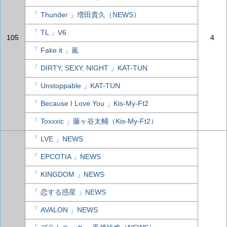
「 Thunder 」増田貴久（NEWS）
「 TL 」V6
105
4
「 Fake it 」嵐
「 DIRTY, SEXY, NIGHT 」KAT-TUN
「 Unstoppable 」KAT-TUN
「 Because I Love You 」Kis-My-Ft2
「 Toxxxic 」藤ヶ谷太輔（Kis-My-Ft2）
「 LVE 」NEWS
「 EPCOTIA 」NEWS
「 KINGDOM 」NEWS
「 恋する惑星 」NEWS
「 AVALON 」NEWS