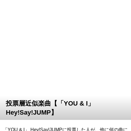
投票層近似楽曲【「YOU & I」
Hey!Say!JUMP】
「YOU & I」 Hey!Say!JUMPに投票した人が、他に何の曲に