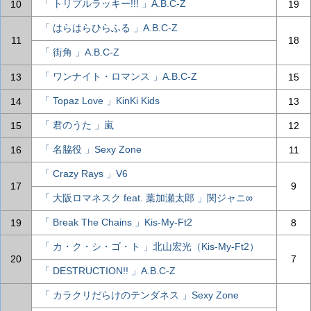
「 トリプルラッキー!!! 」A.B.C-Z
10
19
「 はらはらひらふる 」A.B.C-Z
11
18
「 街角 」A.B.C-Z
「 ワンナイト・ロマンス 」A.B.C-Z
13
15
「 Topaz Love 」KinKi Kids
14
13
「 君のうた 」嵐
15
12
「 名脇役 」Sexy Zone
16
11
「 Crazy Rays 」V6
17
9
「 大阪ロマネスク feat. 葉加瀬太郎 」関ジャニ∞
「 Break The Chains 」Kis-My-Ft2
19
8
「 カ・ク・シ・ゴ・ト 」北山宏光（Kis-My-Ft2）
20
7
「 DESTRUCTION!! 」A.B.C-Z
「 カラクリだらけのテンダネス 」Sexy Zone