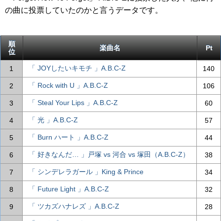
の曲に投票していたのかと言うデータです。
順
楽曲名
Pt
位
「 JOYしたいキモチ 」A.B.C-Z
1
140
「 Rock with U 」A.B.C-Z
2
106
「 Steal Your Lips 」A.B.C-Z
3
60
「 光 」A.B.C-Z
4
57
「 Burn ハート 」A.B.C-Z
5
44
「 好きなんだ… 」戸塚 vs 河合 vs 塚田（A.B.C-Z）
6
38
「 シンデレラガール 」King & Prince
7
34
「 Future Light 」A.B.C-Z
8
32
「 ツカズハナレズ 」A.B.C-Z
9
28