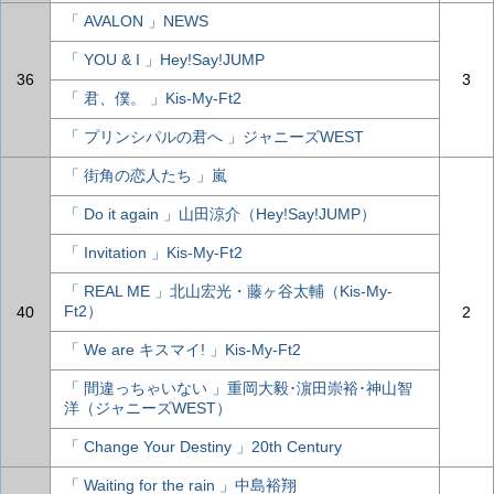
「 AVALON 」NEWS
「 YOU & I 」Hey!Say!JUMP
36
3
「 君、僕。 」Kis-My-Ft2
「 プリンシパルの君へ 」ジャニーズWEST
「 街角の恋人たち 」嵐
「 Do it again 」山田涼介（Hey!Say!JUMP）
「 Invitation 」Kis-My-Ft2
「 REAL ME 」北山宏光・藤ヶ谷太輔（Kis-My-
Ft2）
40
2
「 We are キスマイ! 」Kis-My-Ft2
「 間違っちゃいない 」重岡大毅･濵田崇裕･神山智
洋（ジャニーズWEST）
「 Change Your Destiny 」20th Century
「 Waiting for the rain 」中島裕翔