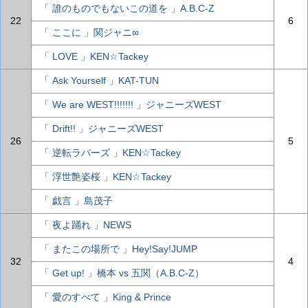
「 誰のものでもないこの道を 」A.B.C-Z
22
6
「 ここに 」関ジャニ∞
「 LOVE 」KEN☆Tackey
「 Ask Yourself 」KAT-TUN
「 We are WEST!!!!!!! 」ジャニーズWEST
「 Drift!! 」ジャニーズWEST
26
5
「 逆転ラバーズ 」KEN☆Tackey
「 浮世艶姿桜 」KEN☆Tackey
「 戯言 」島茂子
「 夜よ踊れ 」NEWS
「 またこの場所で 」Hey!Say!JUMP
32
4
「 Get up! 」橋本 vs 五関（A.B.C-Z）
「 愛のすべて 」King & Prince