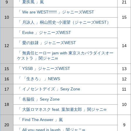
「 夏疾風 」嵐
9
21
「 We are WEST!!!!!!! 」ジャニーズWEST
10
15
「 月詠人 」桐山照史･小瀧望（ジャニーズWEST）
「 Evoke 」ジャニーズWEST
「 愛の奴隷 」ジャニーズWEST
12
14
「 無責任ヒーロー jam with 東京スカパラダイスオー
ケストラ 」関ジャニ∞
「 YSSB 」ジャニーズWEST
15
13
「 「生きろ」 」NEWS
16
12
「 イノセントデイズ 」Sexy Zone
17
11
「 名脇役 」Sexy Zone
18
10
「 大阪ロマネスク feat. 葉加瀬太郎 」関ジャニ∞
「 Find The Answer 」嵐
20
9
「 All you need is laugh 」関ジャニ∞