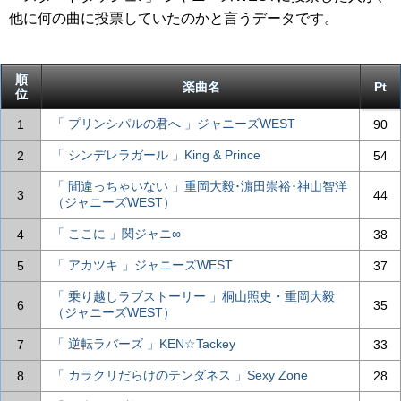
他に何の曲に投票していたのかと言うデータです。
順
楽曲名
Pt
位
「 プリンシパルの君へ 」ジャニーズWEST
1
90
「 シンデレラガール 」King & Prince
2
54
「 間違っちゃいない 」重岡大毅･濵田崇裕･神山智洋
3
44
（ジャニーズWEST）
「 ここに 」関ジャニ∞
4
38
「 アカツキ 」ジャニーズWEST
5
37
「 乗り越しラブストーリー 」桐山照史・重岡大毅
6
35
（ジャニーズWEST）
「 逆転ラバーズ 」KEN☆Tackey
7
33
「 カラクリだらけのテンダネス 」Sexy Zone
8
28