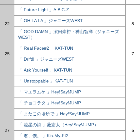
「 Future Light 」A.B.C-Z
「 OH LA LA 」ジャニーズWEST
22
8
「 GOD DAMN 」濵田崇裕・神山智洋（ジャニーズ
WEST）
「 Real Face#2 」KAT-TUN
25
7
「 Drift!! 」ジャニーズWEST
「 Ask Yourself 」KAT-TUN
「 Unstoppable 」KAT-TUN
「 マエヲムケ 」Hey!Say!JUMP
「 チョコラタ 」Hey!Say!JUMP
「 またこの場所で 」Hey!Say!JUMP
「 流星の詩 」薮宏太（Hey!Say!JUMP）
27
5
「 君、僕。 」Kis-My-Ft2