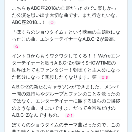
こちらもABC座2018の亡霊だったので…楽しかっ
た公演を思い出す大切な曲です。また行きたいな、
ABC座2018…！
「ぼくらのショウタイム」という映画の主題歌にな
ったこの曲。エンターテイナーなA.B.C-Zが最高。
イントロからもうワクワクしてくる！！ We'reエン
ターテイナーと歌うA.B.C-Zが誘うSHOWTIMEの
世界はとてもファンタジー！朝聴くと主人公になっ
た気分になって闊歩したくなります。笑
3
A.B.C-Zの新たなキャラソンができました。メンバ
ー間の気持ちやグループとファンのことを歌ったの
ではなく、エンターテイナーに徹する彼らのご挨拶
のような曲。すごいですよ、だって今宵私だけの
A.B.C-Zなんですもの。
1
ぼくらのショウタイムのテーマ曲だったので、この
曲を聴くとあのドラマの5人がわぁっと頭に浮かび