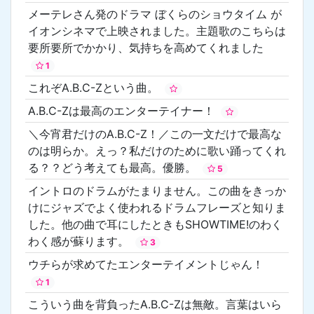
メーテレさん発のドラマ ぼくらのショウタイム が
イオンシネマで上映されました。主題歌のこちらは
要所要所でかかり、気持ちを高めてくれました
1
これぞA.B.C-Zという曲。
A.B.C-Zは最高のエンターテイナー！
＼今宵君だけのA.B.C-Z！／この一文だけで最高な
のは明らか。えっ？私だけのために歌い踊ってくれ
る？？どう考えても最高。優勝。
5
イントロのドラムがたまりません。この曲をきっか
けにジャズでよく使われるドラムフレーズと知りま
した。他の曲で耳にしたときもSHOWTIME!のわく
わく感が蘇ります。
3
ウチらが求めてたエンターテイメントじゃん！
1
こういう曲を背負ったA.B.C-Zは無敵。言葉はいら