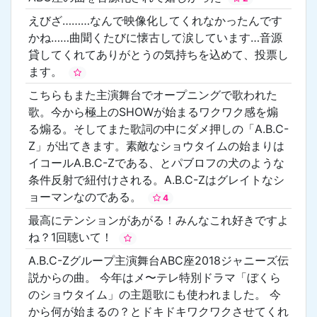
えびざ………なんで映像化してくれなかったんです
かね……曲聞くたびに懐古して涙しています…音源
貸してくれてありがとうの気持ちを込めて、投票し
ます。
こちらもまた主演舞台でオープニングで歌われた
歌。今から極上のSHOWが始まるワクワク感を煽
る煽る。そしてまた歌詞の中にダメ押しの「A.B.C-
Z」が出てきます。素敵なショウタイムの始まりは
イコールA.B.C-Zである、とパブロフの犬のような
条件反射で紐付けされる。A.B.C-Zはグレイトなシ
ョーマンなのである。
4
最高にテンションがあがる！みんなこれ好きですよ
ね？1回聴いて！
A.B.C-Zグループ主演舞台ABC座2018ジャニーズ伝
説からの曲。 今年はメ〜テレ特別ドラマ「ぼくら
のショウタイム」の主題歌にも使われました。 今
から何が始まるの？とドキドキワクワクさせてくれ