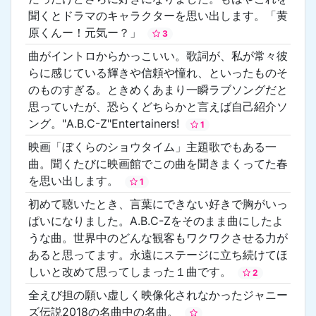
聞くとドラマのキャラクターを思い出します。「黄
原くんー！元気ー？」
3
曲がイントロからかっこいい。歌詞が、私が常々彼
らに感じている輝きや信頼や憧れ、といったものそ
のものすぎる。ときめくあまり一瞬ラブソングだと
思っていたが、恐らくどちらかと言えば自己紹介ソ
ング。"A.B.C-Z"Entertainers!
1
映画「ぼくらのショウタイム」主題歌でもある一
曲。聞くたびに映画館でこの曲を聞きまくってた春
を思い出します。
1
初めて聴いたとき、言葉にできない好きで胸がいっ
ぱいになりました。A.B.C-Zをそのまま曲にしたよ
うな曲。世界中のどんな観客もワクワクさせる力が
あると思ってます。永遠にステージに立ち続けてほ
しいと改めて思ってしまった１曲です。
2
全えび担の願い虚しく映像化されなかったジャニー
ズ伝説2018の名曲中の名曲。