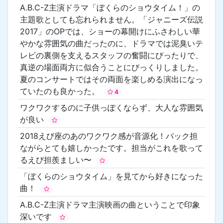
A.B.C-Z主演ドラマ「ぼくらのショウタイム！」の
主題歌としても忘れられません。「ジャニーズ伝説
2017」のOPでは、ショーの幕開けにふさわしい華
やかな雰囲気の曲だったのに、ドラマでは泥臭いテ
レビの裏側を支えるスタッフの奮闘にぴったりで、
真逆の場面両方に似合うことにびっくりしました。
夏のコンサートではその両面を楽しめる演出になっ
ていたのも良かった。
4
ワクワクするのに子供っぽくならず、大人な雰囲気
が良い
2018えび座のあのワクワク感が音源化！バック担
ながらとても嬉しかったです。担当がこれを歌って
るえび担羨ましい〜
「ぼくらのショウタイム」を見てから好きになった
曲！
A.B.C-Z主演ドラマ主演映画の曲ということで印象
深いです