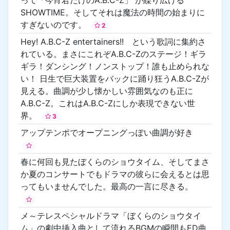
SHOWTIME。そしてそれは魔法の時間の始まりに
すぎないのです。
2
Hey! A.B.C-Z entertainers!! という歌詞に集約さ
れている。まさにこれぞA.B.C-Zのステージ！ギラ
ギラ！ダンシング！ノンストップ！誰も止められな
い！ 日生で巨大装置をバックに踊り狂うA.B.C-Zが
見える。曲調が少し懐かしい雰囲気なのも正に
A.B.C-Z。これはA.B.C-Zにしか表現できない世
界。
3
アップテンポでオープニングっぽい曲調が好き
春に何回も見たぼくらのショウタイム、そしてまさ
か夏のコンサートでもドラマの彼らに会えるとは思
ってもいませんでした。最高の一言に尽きる。
メ～テレスペシャルドラマ「ぼくらのショウタイ
ム」の劇中挿入曲として流れるBGMの瞬間もED曲