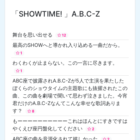
「SHOWTIME! 」A.B.C-Z
舞台を思い出せる
12
最高のSHOWへと導かれ入り込める一曲だから。
1
わくわくが止まらない。この一言に尽きます。
1
ABC座で披露されA.B.C-Zが5人で主演を果たした
ぼくらのショウタイムの主題歌にも抜擢されたこの
曲、この曲を劇場で聞いて思わず泣きました。今宵
君だけのA.B.C-Zなんてこんな幸せな歌詞ありま
す？
8
もーーーーーーーーーーこれはほんとにすきですは
やくえび座円盤化してください
2
ABC座の曲を音源化されて嬉しかった
2