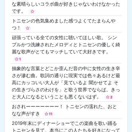
な素晴らしいコラボ曲が好きじゃないわけなかった
です。
トニセンの色気集めました感つよくてたまらんや
つ！
頑張っている全ての女性に聴いてほしい歌。 シン
プルかつ洗練されたメロディとトニセンの優しく綺
麗な歌声がとてもマッチしていて大好きです。
1
抽象的な言葉とどこか歪んだ音の中に女性の生き辛
さが滲む曲。歌詞の通りに現実では色々あるけど最
高にカッコいい大人が「見ているよ 聞かせてよ そ
の生きづらさのわけを」と歌う世界でならば、きっ
と大人になるということも悪くないはず。
2
おされーーーーーーー！ トニセンの濡れた、おと
なな声がすき
11
2019年末にディナーショーでこの楽曲を歌い踊る
トニセンを見て、本当にこの人たちを好きになって