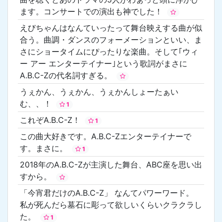
ます。コンサートでの演出も神でした！
えびちゃんはなんていったって舞台映えする曲が似
合う。曲調・ダンスのフォーメーションといい、ま
さにショータイムにぴったりな楽曲。そして｢ウィ
ー アー エンターテイナー｣という歌詞がまさに
A.B.C-Zの代名詞すぎる。
うぇかん、うぇかん、うぇかんしょーたぁい
む、、！
1
これぞA.B.C-Z！
1
この曲大好きです。A.B.C-Zエンターテイナーで
す。まさに。
1
2018年のA.B.C-Zが主演した舞台、ABC座を思い出
すから。
「今宵君だけのA.B.C-Z」 なんてパワーワード。
私が死んだら墓石に彫って欲しいくらいクラクラし
た。
1