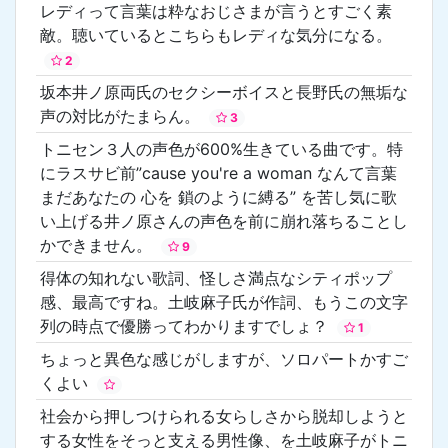
レディって言葉は粋なおじさまが言うとすごく素
敵。聴いているとこちらもレディな気分になる。
2
坂本井ノ原両氏のセクシーボイスと長野氏の無垢な
声の対比がたまらん。
3
トニセン３人の声色が600%生きている曲です。特
にラスサビ前”cause you're a woman なんて言葉
まだあなたの 心を 鎖のように縛る” を苦し気に歌
い上げる井ノ原さんの声色を前に崩れ落ちることし
かできません。
9
得体の知れない歌詞、怪しさ満点なシティポップ
感、最高ですね。土岐麻子氏が作詞、もうこの文字
列の時点で優勝ってわかりますでしょ？
1
ちょっと異色な感じがしますが、ソロパートかすご
くよい
社会から押しつけられる女らしさから脱却しようと
する女性をそっと支える男性像、を土岐麻子がトニ