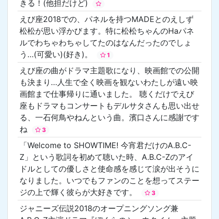
きる！(他担だけど)
えび座2018での、パネルを持つMADEとのえしず
松松が思い浮かびます。特に松松ちゃんのHaパネ
ルでわちゃわちゃしてたのはなんだったのでしょ
う…(可愛い)(好き)。
1
えび座の曲がドラマ主題歌になり、映画館での公開
も決まり…人生で全く映画を観ないわたしが遠い映
画館まで仕事帰りに通いました。 聴くだけでえび
座もドラマもコンサートもデルサタさんも思い出せ
る、一石何鳥やねんという曲。濱口さんに感謝です
ね
3
「Welcome to SHOWTIME! 今宵君だけのA.B.C-
Z」という歌詞を初めて聴いた時、A.B.C-Zのアイ
ドルとしての優しさと使命感を感じて涙が出そうに
なりました。いつでもファンのことを想ってステー
ジの上で輝く彼らが大好きです。
3
ジャニーズ伝説2018のオープニングソング兼