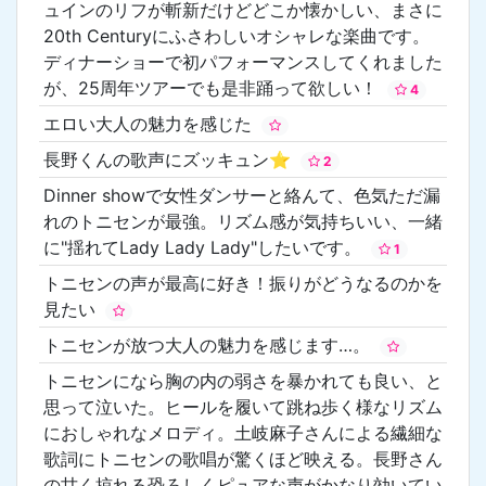
ュインのリフが斬新だけどどこか懐かしい、まさに
20th Centuryにふさわしいオシャレな楽曲です。
ディナーショーで初パフォーマンスしてくれました
が、25周年ツアーでも是非踊って欲しい！
4
エロい大人の魅力を感じた
長野くんの歌声にズッキュン⭐︎
2
Dinner showで女性ダンサーと絡んて、色気ただ漏
れのトニセンが最強。リズム感が気持ちいい、一緒
に"揺れてLady Lady Lady"したいです。
1
トニセンの声が最高に好き！振りがどうなるのかを
見たい
トニセンが放つ大人の魅力を感じます…。
トニセンになら胸の内の弱さを暴かれても良い、と
思って泣いた。ヒールを履いて跳ね歩く様なリズム
におしゃれなメロディ。土岐麻子さんによる繊細な
歌詞にトニセンの歌唱が驚くほど映える。長野さん
の甘く掠れる恐ろしくピュアな声がかなり効いてい