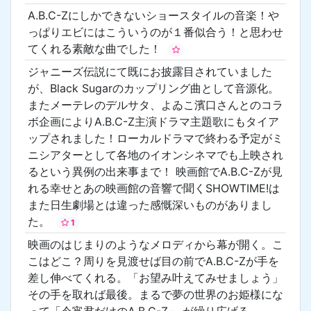
A.B.C-Zにしかできないショースタイルの音楽！や
っぱりエビにはこういうのが１番似合う！と思わせ
てくれる素敵な曲でした！
ジャニーズ伝説にて既にお披露目されていました
が、Black Sugarのカップリング曲として音源化。
またメーテレのデルサタ、よゐこ濱口さんとのコラ
ボ企画によりA.B.C-Z主演ドラマ主題歌にもタイア
ップされました！ローカルドラマで終わる予定がミ
ニシアターとして各地のイオンシネマでも上映され
るという異例の出来事まで！ 映画館でA.B.C-Zが見
れる幸せとあの映画館の音響で聞くSHOWTIME!は
また日生劇場とは違った感慨深いものがありまし
た。
1
映画のはじまりのようなメロディから幕が開く。こ
こはどこ？周りを見渡せば目の前でA.B.C-Zが手を
差し伸べてくれる。「お望み叶えてみせましょう」
その手を取れば最後。まるで夢の世界のお姫様にな
って「今宵君だけのA.B.C-Z」 が繰り広げる