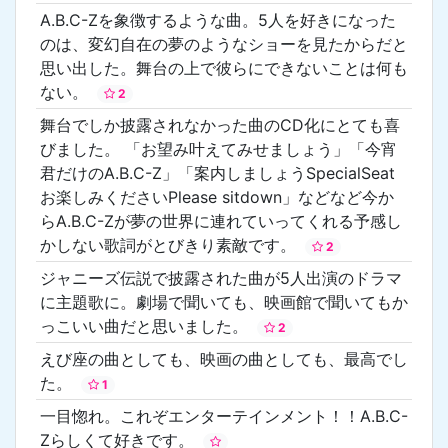
A.B.C-Zを象徴するような曲。5人を好きになった
のは、変幻自在の夢のようなショーを見たからだと
思い出した。舞台の上で彼らにできないことは何も
ない。
2
舞台でしか披露されなかった曲のCD化にとても喜
びました。 「お望み叶えてみせましょう」「今宵
君だけのA.B.C-Z」「案内しましょうSpecialSeat
お楽しみくださいPlease sitdown」などなど今か
らA.B.C-Zが夢の世界に連れていってくれる予感し
かしない歌詞がとびきり素敵です。
2
ジャニーズ伝説で披露された曲が5人出演のドラマ
に主題歌に。劇場で聞いても、映画館で聞いてもか
っこいい曲だと思いました。
2
えび座の曲としても、映画の曲としても、最高でし
た。
1
一目惚れ。これぞエンターテインメント！！A.B.C-
Zらしくて好きです。