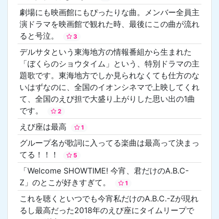
劇場にも映画館にもぴったりな曲。メンバー全員主
演ドラマを映画館で観れた時、最後にこの曲が流れ
ると号泣。
3
デルサタという東海地方の情報番組から生まれた
「ぼくらのショウタイム」という、特別ドラマの主
題歌です。東海地方でしか見られなくても仕方のな
いはずなのに、全国のイオンシネマで上映してくれ
て、全国のえび担で大盛り上がりした思い出の1曲
です。
2
えび座は最高
1
グループ名が歌詞に入ってる楽曲は最高って決まっ
てる！！！
5
「Welcome SHOWTIME! 今宵、君だけのA.B.C-
Z」のとこが好きすぎて。
1
これを聴くといつでも今宵私だけのA.B.C.-Zが現れ
るし最高だった2018年のえび座にタイムリープで