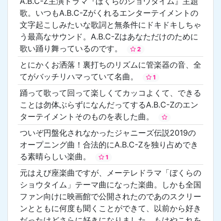
A.B.C-Z主演ドラマ『ぼくらのショウタイム』主題
歌。いつもA.B.C-Zがくれるエンターテイメントの
文字起こしみたいな歌詞と無条件にドキドキしちゃ
う最高なサウンド。A.B.C-Zはあなただけのために
歌い踊り舞っているのです。
2
とにかくお洒落！裏打ちのリズムに管楽器の音、全
てがバッチリハマっていて名曲。
1
踊って歌って回って楽しくてカッコよくて、できる
ことは勿体ぶらずになんだってするA.B.C-Zのエン
ターテイメントそのものを表した曲。
ついぞ円盤化されなかったジャニーズ伝説2019の
オープニング曲！合法的にA.B.C-Zを独り占めでき
る素晴らしい楽曲。
1
元はえび座楽曲ですが、メーテレドラマ「ぼくらの
ショウタイム」テーマ曲になった楽曲。しかも全国
ファン向けに映画館で公開されたのであのスクリー
ンとともに何度も聞くことができて、以前から好き
だったけどさらに好きになりました。もはやこれを