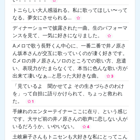
トニらしい大人感溢れる。私に歌ってほしい〜って
なる。夢女にさせられる…
ディナーショーで披露された一曲。生のパフォーマ
ンスを見て、一気に好きになりました。
Aメロで歌う長野くん中心に、一番二番で井ノ原さ
ん坂本さんが交互に歌っていくのが凄く好きです。
Cメロの井ノ原さんソロのところでの歌い方、息遣
い、表現力がたまらなくて、本当に色んな歌い方が
出来て凄いなぁ…と思った大好きな曲。
3
「見ているよ 聞かせてよ その生きづらさのわけ
を」って自担に語りかけられて、ちょっと救われ
た。
1
手練れのエンターテイナーここに在り、という感じ
です。大サビ前の井ノ原さんの歌声に恋しない人が
いるだろうか、いやいない。
4
土岐麻子さんもトニセンも大好きな私にとってこん