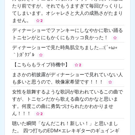
たり前ですが、それでもうますぎて毎回びっくりし
てしまいます。オシャレさと大人の成熟さがたまり
ません。
2
ディナーショーでファンキーにしなやかに歌い踊る
トニセンがとにもかくにもカッコ良かった！
ディナーショーで見た時鳥肌立ちました…:(´◦ω◦
｀):ｶﾞｸﾌﾞﾙ
【こちらもライブ待機中】
2
まさかの初披露がディナーショーで見れていない人
も多いと思うので、映像家希望です！！！
女性を鼓舞するような歌詞が歌われているこの曲で
すが、トニセンだから歌える曲なのかなと思いま
す。何度この曲に勇気づけられたかわかりませ
ん！！！
2
聴いた瞬間「なんだこれ！新しい！」と思いまし
た。 四つ打ちのEDM×エレキギターのギュインギ