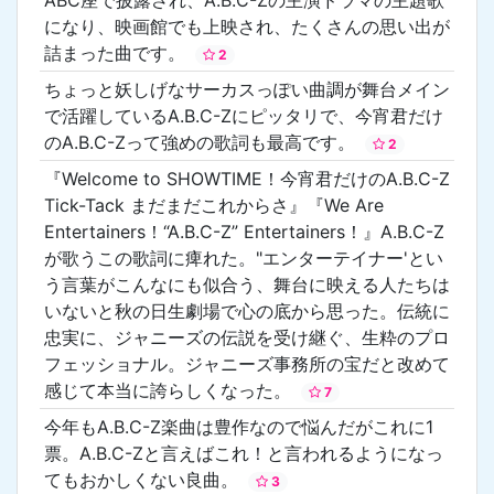
になり、映画館でも上映され、たくさんの思い出が
詰まった曲です。
2
ちょっと妖しげなサーカスっぽい曲調が舞台メイン
で活躍しているA.B.C-Zにピッタリで、今宵君だけ
のA.B.C-Zって強めの歌詞も最高です。
2
『Welcome to SHOWTIME！今宵君だけのA.B.C-Z
Tick-Tack まだまだこれからさ』『We Are
Entertainers！“A.B.C-Z” Entertainers！』A.B.C-Z
が歌うこの歌詞に痺れた。"エンターテイナー'とい
う言葉がこんなにも似合う、舞台に映える人たちは
いないと秋の日生劇場で心の底から思った。伝統に
忠実に、ジャニーズの伝説を受け継ぐ、生粋のプロ
フェッショナル。ジャニーズ事務所の宝だと改めて
感じて本当に誇らしくなった。
7
今年もA.B.C-Z楽曲は豊作なので悩んだがこれに1
票。A.B.C-Zと言えばこれ！と言われるようになっ
てもおかしくない良曲。
3