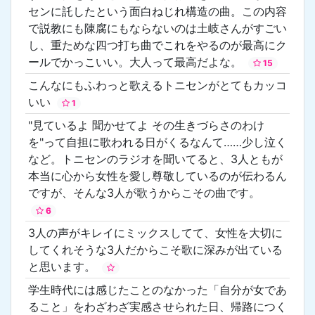
センに託したという面白ねじれ構造の曲。この内容
で説教にも陳腐にもならないのは土岐さんがすごい
し、重ためな四つ打ち曲でこれをやるのが最高にク
ールでかっこいい。大人って最高だよな。
15
こんなにもふわっと歌えるトニセンがとてもカッコ
いい
1
"見ているよ 聞かせてよ その生きづらさのわけ
を"って自担に歌われる日がくるなんて……少し泣く
など。トニセンのラジオを聞いてると、3人ともが
本当に心から女性を愛し尊敬しているのが伝わるん
ですが、そんな3人が歌うからこその曲です。
6
3人の声がキレイにミックスしてて、女性を大切に
してくれそうな3人だからこそ歌に深みが出ている
と思います。
学生時代には感じたことのなかった「自分が女であ
ること」をわざわざ実感させられた日、帰路につく