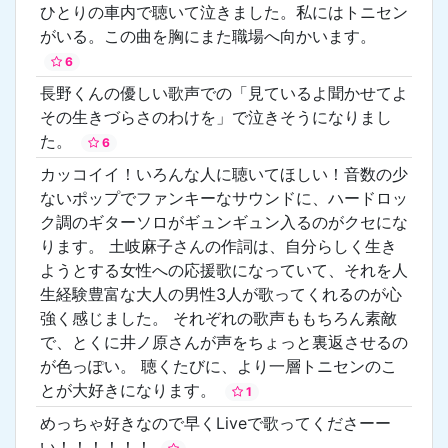
ひとりの車内で聴いて泣きました。私にはトニセン
がいる。この曲を胸にまた職場へ向かいます。
6
長野くんの優しい歌声での「見ているよ聞かせてよ
その生きづらさのわけを」で泣きそうになりまし
た。
6
カッコイイ！いろんな人に聴いてほしい！音数の少
ないポップでファンキーなサウンドに、ハードロッ
ク調のギターソロがギュンギュン入るのがクセにな
ります。 土岐麻子さんの作詞は、自分らしく生き
ようとする女性への応援歌になっていて、それを人
生経験豊富な大人の男性3人が歌ってくれるのが心
強く感じました。 それぞれの歌声ももちろん素敵
で、とくに井ノ原さんが声をちょっと裏返させるの
が色っぽい。 聴くたびに、より一層トニセンのこ
とが大好きになります。
1
めっちゃ好きなので早くLiveで歌ってくださーー
い！！！！！！