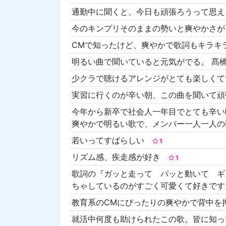
通勤中に聞くと、今日も頑張ろうって思
今のキンプリそのままの勢いと爽やかさが
CMで知ったけど、爽やかで歌詞もキラキ
明るい曲で聞いていると元気がでる。 髙
少クラで聴けるアレンジがとても楽しく
実習に行くのが辛い朝、この曲を聞いて
今年から新卒で社会人一年目でとても辛い
爽やかで明るい歌で、メンバー一人一人
若いってすばらしい
1
リズム感、疾走感が好き
1
歌詞の『ガッと走って パッと動いて ギ
ちゃしているのがすごく可愛くて好きで
教育系のCMにぴったりの爽やかで背中を
就活中何度も助けられたこの歌。皆に知