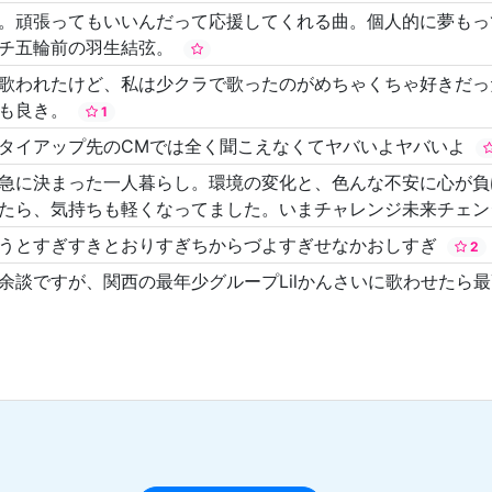
。頑張ってもいいんだって応援してくれる曲。個人的に夢もっ
ソチ五輪前の羽生結弦。
歌われたけど、私は少クラで歌ったのがめちゃくちゃ好きだっ
のも良き。
1
タイアップ先のCMでは全く聞こえなくてヤバいよヤバいよ
急に決まった一人暮らし。環境の変化と、色んな不安に心が負
たら、気持ちも軽くなってました。いまチャレンジ未来チェ
とうとすぎすきとおりすぎちからづよすぎせなかおしすぎ
2
余談ですが、関西の最年少グループLilかんさいに歌わせたら