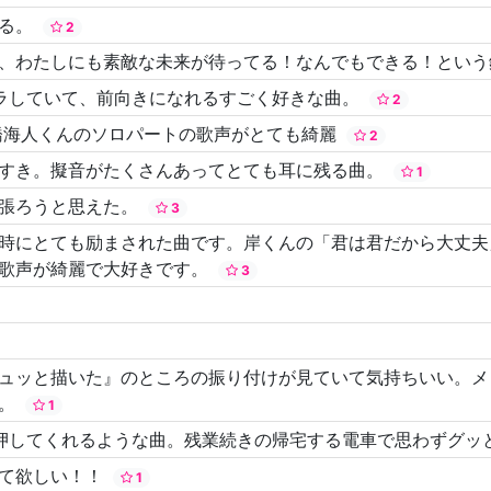
える。
2
、わたしにも素敵な未来が待ってる！なんでもできる！とい
ラしていて、前向きになれるすごく好きな曲。
2
橋海人くんのソロパートの歌声がとても綺麗
2
てすき。擬音がたくさんあってとても耳に残る曲。
1
頑張ろうと思えた。
3
時にとても励まされた曲です。岸くんの「君は君だから大丈夫
の歌声が綺麗で大好きです。
3
ュッと描いた』のところの振り付けが見ていて気持ちいい。メ
す。
1
押してくれるような曲。残業続きの帰宅する電車で思わずグッ
って欲しい！！
1