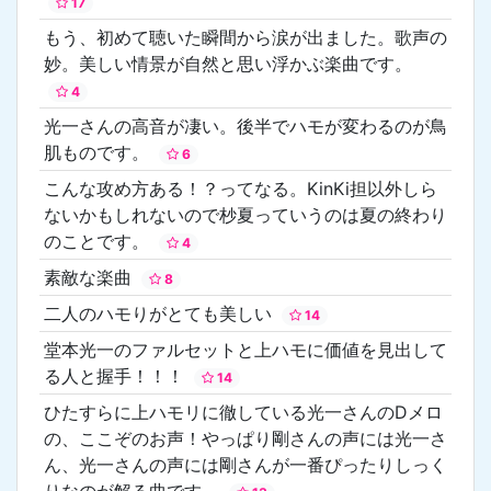
17
もう、初めて聴いた瞬間から涙が出ました。歌声の
妙。美しい情景が自然と思い浮かぶ楽曲です。
4
光一さんの高音が凄い。後半でハモが変わるのが鳥
肌ものです。
6
こんな攻め方ある！？ってなる。KinKi担以外しら
ないかもしれないので杪夏っていうのは夏の終わり
のことです。
4
素敵な楽曲
8
二人のハモりがとても美しい
14
堂本光一のファルセットと上ハモに価値を見出して
る人と握手！！！
14
ひたすらに上ハモリに徹している光一さんのDメロ
の、ここぞのお声！やっぱり剛さんの声には光一さ
ん、光一さんの声には剛さんが一番ぴったりしっく
りなのが解る曲です。