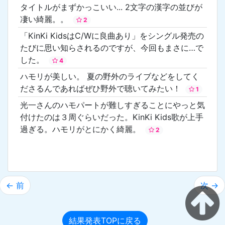
タイトルがまずかっこいい... 2文字の漢字の並びが
凄い綺麗。。
2
「KinKi KidsはC/Wに良曲あり」をシングル発売の
たびに思い知らされるのですが、今回もまさに…で
した。
4
ハモリが美しい。 夏の野外のライブなどをしてく
ださるんであればぜひ野外で聴いてみたい！
1
光一さんのハモパートが難しすぎることにやっと気
付けたのは３周ぐらいだった。KinKi Kids歌が上手
過ぎる。ハモリがとにかく綺麗。
2
← 前
次 →
結果発表TOPに戻る