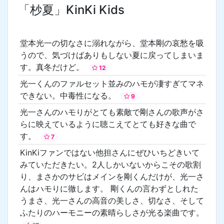
「杪夏」KinKi Kids
堂本光一の切なさに溺れながら、堂本剛の哀愁を吸
うので、気づけばありもしない夏に戻ってしまいま
す。真冬だけど。
12
光一くんのファルセット並みのハモが凄すぎてマネ
できない。中毒性になる。
9
光一さんのハモりがとても素敵で剛さんの歌声がさ
らに映えているように聴こえてとても好きな曲で
す。
7
KinKiファンではない他担さんにぜひいちどきいて
みていただきたい。2人しかいないからこその歌割
り、まさかのサビはメインを剛くんだけが、光一さ
んはハモりに徹します。 剛くんの言わずとしれた
うまさ、光一さんの高音の美しさ、切なさ、そして
ふたりのハーモニーの素晴らしさが光る楽曲です。