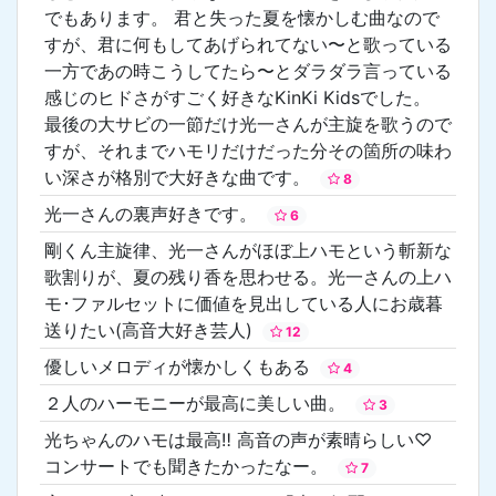
でもあります。 君と失った夏を懐かしむ曲なので
すが、君に何もしてあげられてない〜と歌っている
一方であの時こうしてたら〜とダラダラ言っている
感じのヒドさがすごく好きなKinKi Kidsでした。
最後の大サビの一節だけ光一さんが主旋を歌うので
すが、それまでハモリだけだった分その箇所の味わ
い深さが格別で大好きな曲です。
8
光一さんの裏声好きです。
6
剛くん主旋律、光一さんがほぼ上ハモという斬新な
歌割りが、夏の残り香を思わせる。光一さんの上ハ
モ･ファルセットに価値を見出している人にお歳暮
送りたい(高音大好き芸人)
12
優しいメロディが懐かしくもある
4
２人のハーモニーが最高に美しい曲。
3
光ちゃんのハモは最高‼️ 高音の声が素晴らしい♡
コンサートでも聞きたかったなー。
7