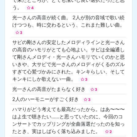
う。
4
光一さんの高音が続く曲。 2人が別の音域で歌い続
けつつも、時に交わるという、これまた難しい曲。
3
サビの剛さんの安定したメロディラインと光一さん
の高音のハモリがとても心地よい。サビは全編通し
て剛さんメロディ・光一さんハモリでいくのかと思
いきや、大サビで光一さんのメロディがくるのズル
すぎて心鷲づかみにされた。キンキらしい、そして
キンキにしか歌えない一曲。
3
光一さんの高音がたまらなく好き
3
2人のハーモニーがすごく好き
3
ハマりがどう考えても最高だったから。はあ〜〜〜
はよ生で聴きたい……と思っていたのに、今回のコ
ンサートでカップリングが全曲落選だったのを知っ
たとき、実はしばらく落ち込みました。
2