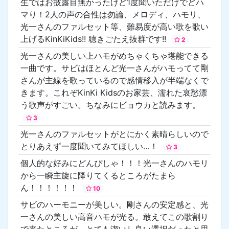
生ではお披露目無かったけど1度聞いただけでどハ
マり！2人の声の合性は勿論、メロディ、ハモリ、
光一さんのファルセット等、難易度が高い歌を歌い
上げるKinKiKids!! 聴きごたえ抜群です!!
2
光一さんの美しい上ハモがめちゃくちゃ堪能できる
一曲です。サビはほとんど光一さんがハモってて剛
さんが主線を歌っているので感情移入が半端なくで
きます。これぞKinKi Kidsのお家芸、濡れた哀愁漂
う歌声がすごい。ちなみにビョウカと読みます。
3
光一さんのファルセットがとにかく素晴らしいので
とりあえず一度聞いてみてほしい…！
3
個人的な好みにどんぴしゃ！！！光一さんのハモリ
から一瞬主旋に降りてくるところがたまら
ん！！！！！！
10
サビのハーモニーが美しい。剛さんの安定感と、光
一さんの美しい高音ハモが光る。敢えてこの歌割り
で来たところが、とても潔いし良い選択だったと思