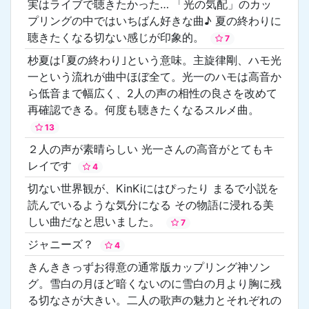
実はライブで聴きたかった… 「光の気配」のカッ
プリングの中ではいちばん好きな曲♪ 夏の終わりに
聴きたくなる切ない感じが印象的。
7
杪夏は｢夏の終わり｣という意味。主旋律剛、ハモ光
一という流れが曲中ほぼ全て。光一のハモは高音か
ら低音まで幅広く、2人の声の相性の良さを改めて
再確認できる。何度も聴きたくなるスルメ曲。
13
２人の声が素晴らしい 光一さんの高音がとてもキ
レイです
4
切ない世界観が、KinKiにはぴったり まるで小説を
読んでいるような気分になる その物語に浸れる美
しい曲だなと思いました。
7
ジャニーズ？
4
きんききっずお得意の通常版カップリング神ソン
グ。雪白の月ほど暗くないのに雪白の月より胸に残
る切なさが大きい。二人の歌声の魅力とそれぞれの