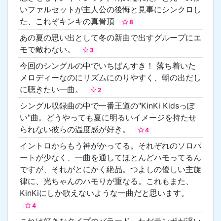
いファルセットが主人公の後悔と見事にシンクロし
た、これぞキンキの真骨頂
8
あの夏の思い出として冬の新曲で出すグループにエ
モで敵わない。
3
今回のシングルの中でいちばんすき！ 落ち着いた
メロディーなのにリズムにのりやすく、朝の出だし
に聴きたい一曲。
2
シングル収録曲の中で一番王道の"KinKi Kidsっぽ
い"曲。どうやっても夏に明るいイメージを持たせ
られない彼らの温度感が好き。
4
イントロからもう神がかってる。それぞれのソロパ
ートが少なく、一曲を通してほとんどハモってるん
ですが、それがとにかく絶品。つよしの優しい主旋
律に、光ちゃんのハモりが重なる。これもまた、
KinKiにしか歌えないような一曲だと思います。
4
これは好きなタイプのバラード。ただテンポが遅い