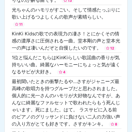
13
光ちゃんのハモリがすごい。そして情感たっぷりに
歌い上げるつよしくんの歌声が素晴らしい。
11
KinKi Kidsの歌での表現力の凄さ！とにかくその情
感の濃厚さに圧倒される一曲。堂本剛の声と堂本光
一の声は凄いんだぞと自慢したいのです。
12
1位と悩んだこちらはKinKiらしい歌謡曲の香りが気
持ちいい曲。綺麗なハーモニーにちょっと気が遠く
なるサビが大好き。
4
最初聞いたときの衝撃たるや…さすがジャニーズ最
高峰の歌唱力を持つグループだと思わされました。
個人的に光一さんのハモリが大好物なんですが、あ
んなに綺麗なファルセットで歌われたらもう死んじ
ゃいます。死にました。はて。 ラスサビに入る前
のピアノのグリッサンドに負けない二人の力強い声
の入り方がとても好きです。さすがキンキ。
8