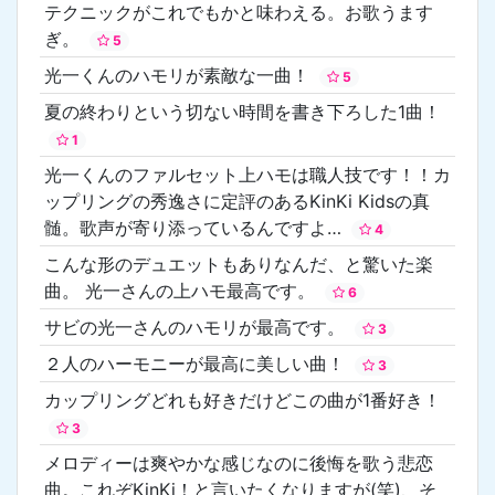
テクニックがこれでもかと味わえる。お歌うます
ぎ。
5
光一くんのハモリが素敵な一曲！
5
夏の終わりという切ない時間を書き下ろした1曲！
1
光一くんのファルセット上ハモは職人技です！！カ
ップリングの秀逸さに定評のあるKinKi Kidsの真
髄。歌声が寄り添っているんですよ…
4
こんな形のデュエットもありなんだ、と驚いた楽
曲。 光一さんの上ハモ最高です。
6
サビの光一さんのハモリが最高です。
3
２人のハーモニーが最高に美しい曲！
3
カップリングどれも好きだけどこの曲が1番好き！
3
メロディーは爽やかな感じなのに後悔を歌う悲恋
曲。これぞKinKi！と言いたくなりますが(笑)、そ