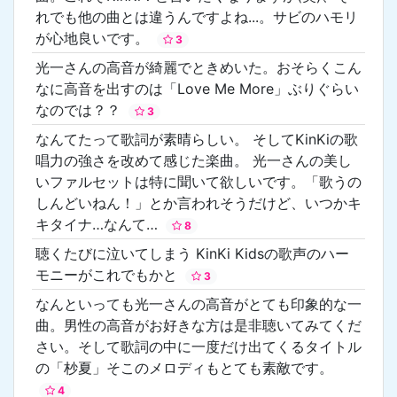
れでも他の曲とは違うんですよね...。サビのハモリ
が心地良いです。
3
光一さんの高音が綺麗でときめいた。おそらくこん
なに高音を出すのは「Love Me More」ぶりぐらい
なのでは？？
3
なんてたって歌詞が素晴らしい。 そしてKinKiの歌
唱力の強さを改めて感じた楽曲。 光一さんの美し
いファルセットは特に聞いて欲しいです。「歌うの
しんどいねん！」とか言われそうだけど、いつかキ
キタイナ…なんて…
8
聴くたびに泣いてしまう KinKi Kidsの歌声のハー
モニーがこれでもかと
3
なんといっても光一さんの高音がとても印象的な一
曲。男性の高音がお好きな方は是非聴いてみてくだ
さい。そして歌詞の中に一度だけ出てくるタイトル
の「杪夏」そこのメロディもとても素敵です。
4