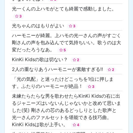
光一くんの上ハモがとても綺麗で感動しました。
3
光ちゃんのはもりがよい
3
ハーモニーが綺麗。上ハモの光一さんの声がすごく
剛さんの声を包み込んでて気持ちいい。歌うのは大
変だったろうなあ。
5
KinKi Kidsの歌は切ない？
2
2人の重なりあうハーモニーが素敵すぎる‼️
2
「光の気配」と迷ったけどこっちを1位に押しま
す。ふたりのハーモニーが絶品！
3
未練たらたらな男を歌わせたらKinKi Kidsの右に出
るジャニーズはいないんじゃないかと改めて思いま
した(笑) 剛さんの芯のあるどっしりとした歌声と
光一さんのファルセットを堪能できる技巧曲。
KinKi Kidsは歌が上手い。
4