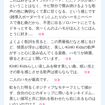
ということはなく、サビ部分で畳み掛けるような歌
声の色に胸切なくて君に甘くなる、という感じです
(雑導入ボーダーライン) ふたりのハーモニーベー
スで進む曲だから、不意に出るソロパートにとても
ドキっとする。光一くんの上ハモがほんとうにほん
とうに好き…。
5
よくよく歌詞を見ると、この男最低だなと感じるけ
ど、情景が浮かぶ歌詞と、美しいKinKi Kidsの歌声
がすっと心に染み込んでくる楽曲。ハモリが綺麗。
寝るときによく聞いています。
5
KinKi Kidsらしい哀しみを映す美しい曲。眩い光と
その影を感じさせる歌声は彼らならでは。
2
二人のハモが最高です。
3
虹をただ明るくポジティブなモチーフとして描か
ず、自分の心とのギャップに用いるキンキイズム…
美しい描写と共に別れを歌わせたら右に出るものは
いないのでは？
3