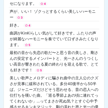
セになります。
4
声が、いい！ ゾクっとするくらい美しいハーモニ
ー
3
好き。
4
曲調がKinKiらしい気がして好きです。ふたりの声
が綺麗なハーモニーを奏でていて口ずさみたくなり
ます。
5
最初の音から失恋の歌だ〜と思う音の美しさ、剛さ
んの安定するメインパートと、光一さんのうつくし
い高音が響きわたる夏の終わりを迎える歌で、とて
も好きです！
5
美しい歌声とメロディに騙され曲中の主人公のクズ
さが見事に緩和されている。多分40後半から50半
ば。ジャニーズだけどそう思わせる、昔の恋人への
仕打ちを嘆いた曲。「巡る季節よあの頃に連れてっ
てくれないか」…ってまさか死ぬ気？とすぐ心中予
感させるキンキマジック。剛の濡れた声と光一の儚