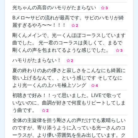
光ちゃんの高音のハモりがたまらない
3
Bメロ〜サビの流れが最高です。サビのハモリが綺
麗すぎるやろ〜〜！！！
2
剛くんメインで、光一くんほぼコーラスしています
曲でした。 光一君のコーラスは美しくて、まるで
剛くんの声を包まれてるような感じでした。
3
ハモりがたまらない！
2
夏の終わりのあの儚さと寂しさをこんなにも綺麗に
歌い上げるなんて、、という感じです そしてなに
より光一くんの上ハモ極上ソング
4
初聴きで好み！！って思いました。LIVEで歌って
いないのに、曲調が好きで何度もリピートしてしま
う曲です。
2
全体の主旋律を担う剛さんの声だけでも素晴らしい
のですが、寄り添うように入っている光一さんのコ
ーラスが、より儚い雰囲気を生み出しています。ク