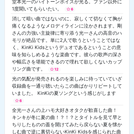
堂本光一のハイトーンボイスが光る。ファン以外に
1度聞いてもらいたい。
6
消して暗い曲ではないのに、寂しくて切なくて胸が
痛くなるようなメロディラインに泣かされます。剛
さんの力強い主旋律に寄り添う光一さんの高音のハ
モリが絶品です。単に2人で歌うということではな
く、KinKi Kidsというデュオであるということの意
味を知らしめるような楽曲です。彼らの歌声の深さ
や幅広さを堪能できるので埋れて欲しくないカップ
リング曲です。
12
光の気配が発売されるのを楽しみに待っていていざ
収録曲を一通り聴いたらこの曲ばかりリピートして
いました。 KinKiの夏ソングという感じがします
6
全光一さんの上ハモ大好きオタクが歓喜した曲！
キンキが冬に夏の曲！？！？とタイトルを見て早と
ちりしたものの蓋を開けてみたら戻らない夏を懐か
しむ曲で逆に裏切らないKinKi Kidsを感じられた曲