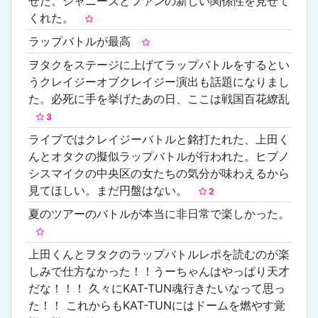
せた。ジャニーズとファンの新しい関係性を見せて
くれた。
ラップバトルが最高
ヲタクをステージに上げてラップバトルをするとい
うクレイジーオブクレイジー演出も話題になりまし
た。必死に手を挙げたあの日、ここは戦国百花繚乱
3
ライブではクレイジーバトルと銘打たれた、上田く
んとオタクの擬似ラップバトルが行われた。ヒプノ
シスマイクの中央区の女たちの気分が味わえるから
見てほしい。まだ円盤はない。
2
夏のツアーのバトルが本当に非日常で楽しかった。
上田くんとヲタクのラップバトルレポを読むのが楽
しみで仕方なかった！！うーちゃんはやっぱり天才
だな！！！ 久々にKAT-TUN魂行きたいなって思っ
た！！ これからもKAT-TUNにはドームを燃やす覚