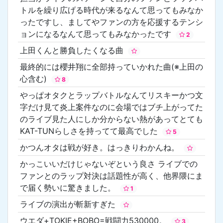
トルを繰り広げる時代が来るなんて思ってもみなか
ったですし、ましてやファンの方を応援するテンシ
ョンになるなんて思ってもみなかったです
2
上田くんと勝負したくなる曲
最終的には櫻井翔に全部持っていかれた曲(※上田の
心含む)
8
やっぱオタクとラップバトルなんてリスキーかつ文
字だけ見て炎上案件なのに会場ではブチ上がってた
のライブ見た人にしか分からない熱があってとても
KAT-TUNらしさを持ってて最高でした
5
かつんオタは戦が好き。はっきりわかんね。
かっこいいだけじゃないぞという良さ ライブでの
ファンとのラップ対決は話題性が高く、他界隈にま
で届く勢いに驚きました。
1
ライブの演出が斬新すぎた
ウエダ+TOKIE+BOBO=戦闘力530000。
3