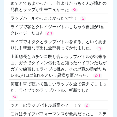
めてとてもよかったし、何よりたっちゃんが憧れの
兄貴とラップが出来て良かった
ラップバトルかっこよかったです！
ライブで客とクレイジーバトルしちゃう自担が1番
クレイジーだヨ♪
1
ライブでオタクとラップバトルをする、というあま
りにも斬新な演出に全部持ってかれました。
上田総長とガチンコ殴り合いラップバトルが出来る
曲。ガチでタイマン張れると知ったハイフンたちが
ガチで練習してライブに挑み、その歴戦の勇者たち
レポがTLに流れるという異様な夏だった。
8
何度も車で聴いて難しいラップを全て覚えてしまっ
た。ライブでのラップバトル、斬新でした！！
ツアーのラップバトル最高か？！！？
これはライブパフォーマンスが最高だったし、ステ