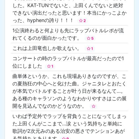
した。KAT-TUNでないと、上田くんでないと絶対
できない演出だったと思います！本当にかっこよか
った、hyphenの誇り！！！
2
1公演終わると何よりも先にラップバトルレポが流
れてくるのが面白かったです。
5
これは上田竜也しか歌えない。
1
コンサートの時のラップバトルが最高だったので1
位にしました
1
曲単体というか、これも現場ありきなのですが、こ
の夏熱狂の中心へと化けた曲。ジャニタレとおたく
が本気でバトルすることが叶う日が来るなんて…。
ある種のキャラソンのようなわかりやすさはこの展
開を見込んでなのかどうなのか。
いわば予定外でラップを背負うことになってしまっ
た上田くんがここまで…涙 という気持ちと単純に
歌詞が2次元みのある治安の悪さでテンションあが
る気持ちとあります
9