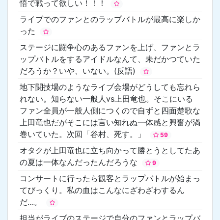
悟で戦って欲しい！！！
ライブでのファンとのラップバトルが最高に楽しか
った
ステージに闘争心のあるファンを上げ、ファンとラ
ップバトルをするアイドルなんて、未だかつていた
だろうか？いや、いない。(反語)
地下闘技場のようなライブ会場がどうしても忘れら
れない。知らない一般人vs上田竜也。そこにいる
ファン全員が一般人側につくので自ずと四面楚歌な
上田竜也だがそこには言い知れぬ一体感と興奮が渦
巻いていた。次回「谷村、死す。」
59
オタクが上田竜也に立ち向かって勝とうとしてたあ
の夏は一体なんだったんだろうな
9
コンサートに行ったら観客とラップバトルが始まっ
てびっくり。私の血はこんなにざわざわするん
だ…。
担当がライブのステージで自分のファンとラップバ