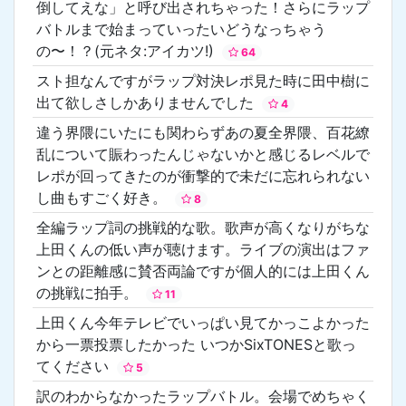
倒してえな」と呼び出されちゃった！さらにラップ
バトルまで始まっていったいどうなっちゃう
の〜！？(元ネタ:アイカツ!)
64
スト担なんですがラップ対決レポ見た時に田中樹に
出て欲しさしかありませんでした
4
違う界隈にいたにも関わらずあの夏全界隈、百花繚
乱について賑わったんじゃないかと感じるレベルで
レポが回ってきたのが衝撃的で未だに忘れられない
し曲もすごく好き。
8
全編ラップ詞の挑戦的な歌。歌声が高くなりがちな
上田くんの低い声が聴けます。ライブの演出はファ
ンとの距離感に賛否両論ですが個人的には上田くん
の挑戦に拍手。
11
上田くん今年テレビでいっぱい見てかっこよかった
から一票投票したかった いつかSixTONESと歌っ
てください
5
訳のわからなかったラップバトル。会場でめちゃく