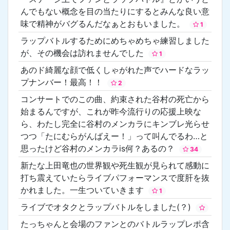
んでもない概念を目の当たりにするとみんな良い意
味で精神がバグるんだなぁとおもいました。
1
ラップバトルするためにめちゃめちゃ練習しました
が、その機会は訪れませんでした
1
あのド綺麗な顔で低くしゃがれた声でハードなラッ
プナンバー！最高！！
2
コンサートでのこの曲、約束された谷村の死亡から
始まるんですが、これが昨今流行りの応援上映な
ら、わたし完全に谷村のメンカラにキンブレ光らせ
つつ「たにむらがんばえー！」って叫んでるわ…と
思ったけど谷村のメンカラis何？あるの？
34
新たな上田竜也の世界観や死生観が見られて感動に
打ち震えていたらライブパフォーマンスで度肝を抜
かれました。一生ついていきます
1
ライブでオタクとラップバトルをしました(？)
たっちゃんと会場のファンとのバトルラップレポ含