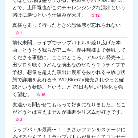
とで、上田竜也がこのチャレンジングな演出という
賭けに勝つという仕組みが天才。
12
真横を走って行ったときの恐怖感が忘れられない
1
前代未聞、ライブでラップバトルを繰り広げた本
曲、とうとう我らがアニキ、櫻井翔様まで参戦して
くださる事態に。ここのところ、アルバム発売→上
田ソロを聴く→どんな演出なのだろう？→ライブで
予想、想像を超えた演出に度肝を抜かれる→放心状
態で詳細を忘れる→DVD,Blu-ray発売されやっと確
認という状態。ということで1日も早い円盤化を強
く望む。
15
友達から聞かせてもらって好きになりました。どこ
がどうとは言えませんが曲調やリズムが好きです。
3
ラップバトル最高〜！！まさかファンをステージに
あげるなんて！！ラップバトルが見たくてコンサー