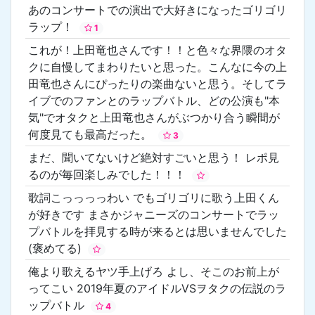
あのコンサートでの演出で大好きになったゴリゴリ
ラップ！
1
これが！上田竜也さんです！！と色々な界隈のオタ
クに自慢してまわりたいと思った。こんなに今の上
田竜也さんにぴったりの楽曲ないと思う。そしてラ
イブでのファンとのラップバトル、どの公演も"本
気"でオタクと上田竜也さんがぶつかり合う瞬間が
何度見ても最高だった。
3
まだ、聞いてないけど絶対すごいと思う！ レポ見
るのが毎回楽しみでした！！！
歌詞こっっっっわい でもゴリゴリに歌う上田くん
が好きです まさかジャニーズのコンサートでラッ
プバトルを拝見する時が来るとは思いませんでした
(褒めてる)
俺より歌えるヤツ手上げろ よし、そこのお前上が
ってこい 2019年夏のアイドルVSヲタクの伝説のラ
ップバトル
4