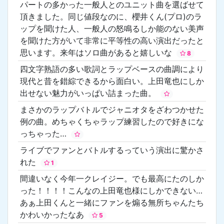
パートの多かった一般人とのユニット曲を選ばせて
頂きました。同じ値段なのに、櫻井くん(プロ)のラ
ップを聞けた人、一般人の怒鳴るしか能のない美声
を聞けた方がいて非常に平等性の高い演出だったと
思います。来年はソロ曲があると嬉しいな
8
四文字熟語の多い歌詞とラップベースの曲調により
現代と昔を錯綜できるから面白い。上田竜也にしか
出せない魅力がいっぱい詰まった曲。
まさかのラップバトルでジャニオタをざわつかせた
例の曲。めちゃくちゃラップ練習したので好きにな
っちゃった…
ライブでファンとバトルするっていう演出に驚かさ
れた
1
間違いなく今年一クレイジー。でも最高にたのしか
った！！！！こんなの上田竜也様にしかできない…
あぁ上田くんと一緒にファンを煽る無所ちゃんたち
かわいかったなあ
5