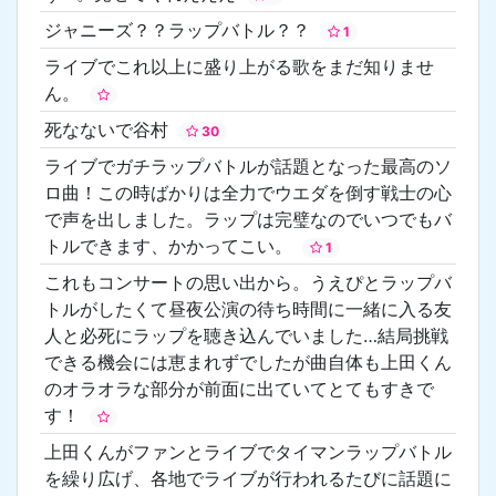
ジャニーズ？？ラップバトル？？
1
ライブでこれ以上に盛り上がる歌をまだ知りませ
ん。
死なないで谷村
30
ライブでガチラップバトルが話題となった最高のソ
ロ曲！この時ばかりは全力でウエダを倒す戦士の心
で声を出しました。ラップは完璧なのでいつでもバ
トルできます、かかってこい。
1
これもコンサートの思い出から。うえぴとラップバ
トルがしたくて昼夜公演の待ち時間に一緒に入る友
人と必死にラップを聴き込んでいました…結局挑戦
できる機会には恵まれずでしたが曲自体も上田くん
のオラオラな部分が前面に出ていてとてもすきで
す！
上田くんがファンとライブでタイマンラップバトル
を繰り広げ、各地でライブが行われるたびに話題に