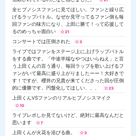
全ヒプノシスファンに見てほしい。ファンと繰り広
げるラップバトル。なぜか見守ってるファン側も毎
回ファンの味方になり、上田に勝て！って応援して
るのめっちゃ面白い
21
コンサートでは圧倒された
3
ライブではファンをステージ上に上げラップバトル
をする曲です。「中途半端なやつはいらねえ」と言
う上田くんの言う通り、毎回ラップを歌い上げるフ
ァンがいて最高に盛り上がりましたーー！大好きで
す！ですが、櫻井の兄貴が来てくださった回が圧倒
的に優勝です。円盤化してほしい、、、
23
上田くんVSファンのリアルヒプノシスマイク
10
ライブレポしか見てないけど、絶対に最高なんだと
思います
7
上田くんが火花を浴びる曲。
3