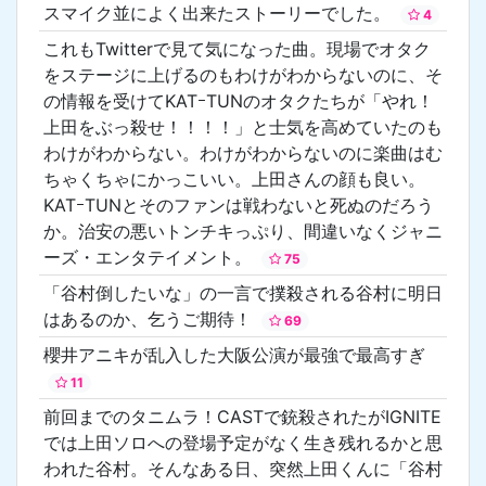
スマイク並によく出来たストーリーでした。
4
これもTwitterで見て気になった曲。現場でオタク
をステージに上げるのもわけがわからないのに、そ
の情報を受けてKATｰTUNのオタクたちが「やれ！
上田をぶっ殺せ！！！！」と士気を高めていたのも
わけがわからない。わけがわからないのに楽曲はむ
ちゃくちゃにかっこいい。上田さんの顔も良い。
KATｰTUNとそのファンは戦わないと死ぬのだろう
か。治安の悪いトンチキっぷり、間違いなくジャニ
ーズ・エンタテイメント。
75
「谷村倒したいな」の一言で撲殺される谷村に明日
はあるのか、乞うご期待！
69
櫻井アニキが乱入した大阪公演が最強で最高すぎ
11
前回までのタニムラ！CASTで銃殺されたがIGNITE
では上田ソロへの登場予定がなく生き残れるかと思
われた谷村。そんなある日、突然上田くんに「谷村