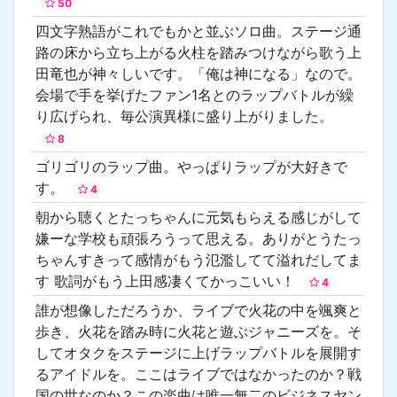
50
四文字熟語がこれでもかと並ぶソロ曲。ステージ通
路の床から立ち上がる火柱を踏みつけながら歌う上
田竜也が神々しいです。「俺は神になる」なので。
会場で手を挙げたファン1名とのラップバトルが繰
り広げられ、毎公演異様に盛り上がりました。
8
ゴリゴリのラップ曲。やっぱりラップが大好きで
す。
4
朝から聴くとたっちゃんに元気もらえる感じがして
嫌ーな学校も頑張ろうって思える。ありがとうたっ
ちゃんすきって感情がもう氾濫してて溢れだしてま
す 歌詞がもう上田感凄くてかっこいい！
4
誰が想像しただろうか、ライブで火花の中を颯爽と
歩き、火花を踏み時に火花と遊ぶジャニーズを。そ
してオタクをステージに上げラップバトルを展開す
るアイドルを。ここはライブではなかったのか？戦
国の世なのか？この楽曲は唯一無二のビジネスヤン