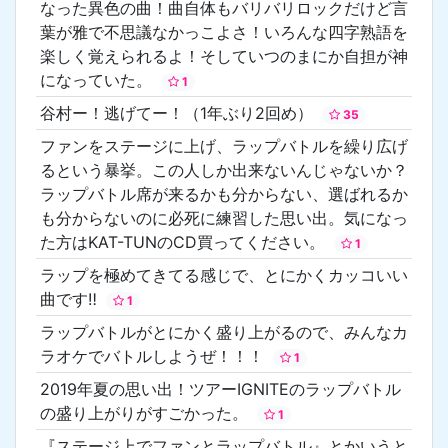
なった異色の曲！曲自体もバリバリロックだけど言
葉が雅で不思議なかっこよさ！いろんな四字熟語を
楽しく覚えられるよ！そしていつのまにか自担が神
になっていた。
1
谷村ー！逃げてー！（1年ぶり2回め）
35
ファンをステージに上げ、ラップバトルを繰り広げ
るという暴挙。この人しか出来ないんじゃないか？
ラップバトル席が来るかも分からない、選ばれるか
も分からないのに必死に練習した思い出。気になっ
た方はKAT-TUNのCD買ってください。
1
ラップを極めてきてる感じで、とにかくカッコいい
曲です‼️
1
ラップバトルがとにかく盛り上がるので、みんなカ
ラオケでバトルしようぜ！！！
1
2019年夏の思い出！ツアーIGNITEのラップバトル
の盛り上がりがすごかった。
1
『ステージ上でファンとラップバトル』とかいうと