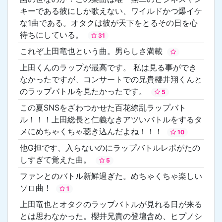
キーである彼にしか歌えない、ワイルドかつ爆イケ
な1曲である。オタクは彼が天下をとるその日を心
待ちにしている。
31
これぞ上田竜也という曲。男らしさ満載
上田くんのラップが最高です。 私は見る事ができ
なかったですが、コンサートでの兄貴櫻井翔くんと
のラップバトルを見たかったです。
5
この夏SNSをざわつかせた百花繚乱ラップバト
ル！！！上田総長と仁義なきアツいバトルをするタ
メにめちゃくちゃ聴き込んだよね！！！
10
他G担です、入らないのにラップバトルレポがたの
しすぎて覚えた曲。
5
ファンとのバトル新鮮過ぎた。めちゃくちゃ楽しい
ソロ曲！
1
上田竜也とオタクのラップバトルが見れる日が来る
とは思わなかった。櫻井兄貴の登壇含め、ヒプノシ