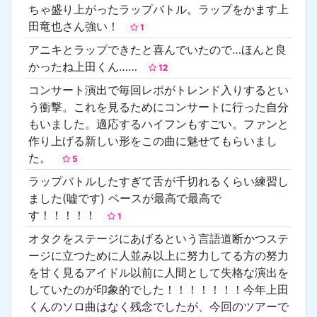
ちゃ盛り上がったラップバトル。ラップをかます上
田竜也さん強い！
1
アニキとラップできたと喜んでいたので…ほんと良
かったね上田くん……
12
コンサート演出で毎回レポがトレンド入りするとい
う衝撃。これを見るためにコンサートに行った自分
もいました。適応するハイフンもすごい。ファンと
作り上げる新しい形をこの曲に魅せてもらいまし
た。
5
ラップバトルしたすぎて舌が千切れるくらい練習し
ました(嘘です) ベースが最高で最高で
す！！！！！
1
オタクをステージにあげるという言語道断かつステ
ージに立つために人並み以上に努力してる方の努力
を甘く見るアイドル以前に人間として失格な演出を
していたのが印象的でした！！！！！！！今年上田
くんのソロ曲はなく残念でしたが、今回のツアーで