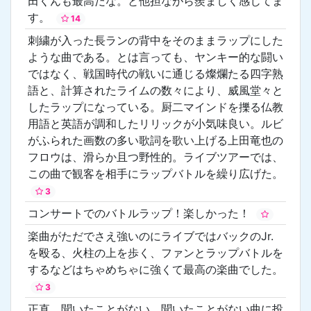
田くんも最高だな。と他担ながら羨ましく感じてま
す。
14
刺繍が入った長ランの背中をそのままラップにした
ような曲である。とは言っても、ヤンキー的な闘い
ではなく、戦国時代の戦いに通じる燦爛たる四字熟
語と、計算されたライムの数々により、威風堂々と
したラップになっている。厨二マインドを擽る仏教
用語と英語が調和したリリックが小気味良い。ルビ
がふられた画数の多い歌詞を歌い上げる上田竜也の
フロウは、滑らか且つ野性的。ライブツアーでは、
この曲で観客を相手にラップバトルを繰り広げた。
3
コンサートでのバトルラップ！楽しかった！
楽曲がただでさえ強いのにライブではバックのJr.
を殴る、火柱の上を歩く、ファンとラップバトルを
するなどはちゃめちゃに強くて最高の楽曲でした。
3
正直、聞いたことがない。聞いたことがない曲に投