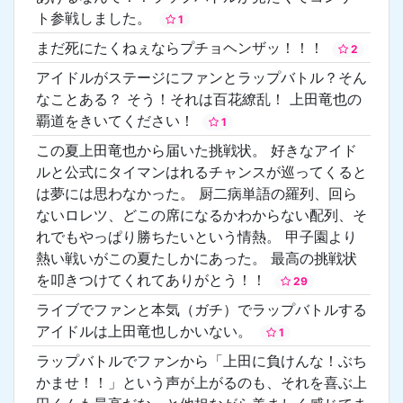
ト参戦しました。
1
まだ死にたくねぇならプチョヘンザッ！！！
2
アイドルがステージにファンとラップバトル？そん
なことある？ そう！それは百花繚乱！ 上田竜也の
覇道をきいてください！
1
この夏上田竜也から届いた挑戦状。 好きなアイド
ルと公式にタイマンはれるチャンスが巡ってくると
は夢には思わなかった。 厨二病単語の羅列、回ら
ないロレツ、どこの席になるかわからない配列、そ
れでもやっぱり勝ちたいという情熱。 甲子園より
熱い戦いがこの夏たしかにあった。 最高の挑戦状
を叩きつけてくれてありがとう！！
29
ライブでファンと本気（ガチ）でラップバトルする
アイドルは上田竜也しかいない。
1
ラップバトルでファンから「上田に負けんな！ぶち
かませ！！」という声が上がるのも、それを喜ぶ上