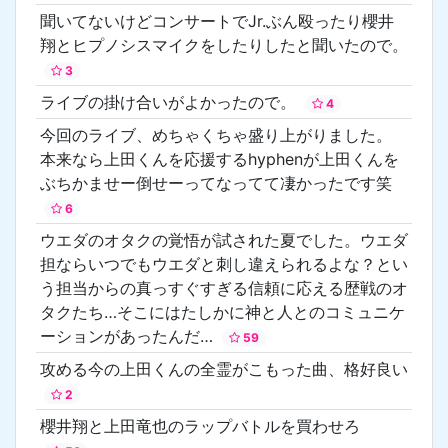
聞いてないけどコンサートでJr.ぶん殴ったり櫻井
翔とヒプノシスマイクをしたりしたと聞いたので。
3
ライブの掛け合いがよかったので。
4
今回のライブ、めちゃくちゃ盛り上がりました。
本来なら上田くんを応援するhyphenが上田くんを
ぶちかませー倒せーってなってて凄かったです笑
6
ウエダのオタクの覚悟が試された夏でした。ウエダ
担ならいつでもウエダと刺し違えられるよな？とい
う担当からの真っすぐすぎる信頼に応える歴戦のオ
タクたち…そこにはたしかに神と人とのコミュニケ
ーションがあったんだ…
59
攻める今の上田くんの全霊がこもった曲、格好良い
2
櫻井翔と上田竜也のラップバトルを買わせろ