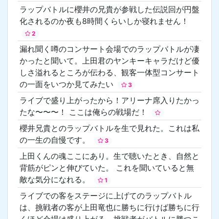
ラップバトルに櫻井の兄貴が参戦した伝説回が円盤
化されるのか夜も8時間くらいしか寝れません！
2
漏れ聞く噂のコンサート会場でのラップバトルが凄
かったと聞いて。上田君のヤンキーキャラだけど優
しさ溢れるところが伝わる、観客一体型コンサート
の一面をいつか見てみたい
3
ライブで盛り上がったから！アリーナ席入りたかっ
たな〜〜〜！ ここは俺らの戦場だ！
櫻井兄貴とのラップバトルを生で見れた。これは私
の一生の自慢です。
3
上田くんの魂ここにあり。生で聴いたとき、自然と
背筋がピンと伸びていた。 これを聞いていると無
敵な気分になれる。
1
ライブでの客をステージに上げてのラップバトル
は、挑戦者の客が上田竜也に勝ちに行けば勝ちに行
くほど会場は盛り上がる。挑戦者がバトルに勝つこ