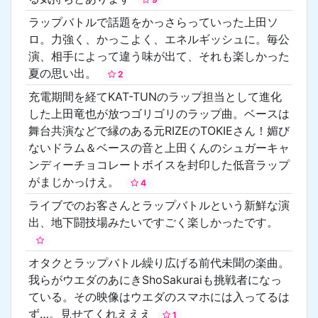
ラップバトルで話題をかっさらっていった上田ソ
ロ。力強く、かっこよく、エネルギッシュに。毎公
演、相手によって違う味が出て、それも楽しかった
夏の思い出。
2
充電期間を経てKAT-TUNのラップ担当として進化
した上田竜也が放つゴリゴリのラップ曲。ベースは
舞台共演などで縁のある元RIZEのTOKIEさん！媚び
ないドラム＆ベースの音と上田くんのシュガーキャ
ンディーチョコレートボイスを封印した低音ラップ
がまじかっけえ。
4
ライブでのお客さんとラップバトルという新鮮な演
出、地下闘技場みたいですごく楽しかったです。
オタクとラップバトル繰り広げる前代未聞の楽曲。
我らがウエダのあにきShoSakuraiも挑戦者になっ
ている。その映像はウエダのスマホには入ってるは
ず…。見せてくれえええ
1