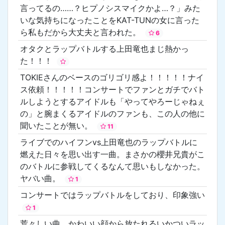
言ってるの……？ヒプノシスマイクかよ…？」みた
いな気持ちになったことをKAT-TUNの女に言った
ら私もだから大丈夫と言われた。
6
オタクとラップバトルする上田竜也まじ熱かっ
た！！！
TOKIEさんのベースのゴリゴリ感よ！！！！！ナイ
ス依頼！！！！！コンサートでファンとガチでバト
ルしようとするアイドルも「やってやろーじゃねぇ
の」と腕まくるアイドルのファンも、この人の他に
聞いたことが無い。
11
ライブでのハイフンvs上田竜也のラップバトルに
燃えた日々を思い出す一曲。まさかの櫻井兄貴がこ
のバトルに参戦してくるなんて思いもしなかった。
ヤバい曲。
1
コンサートではラップバトルをしており、印象強い
1
荒々しい曲、かわいい顔から放たれるいかついラッ