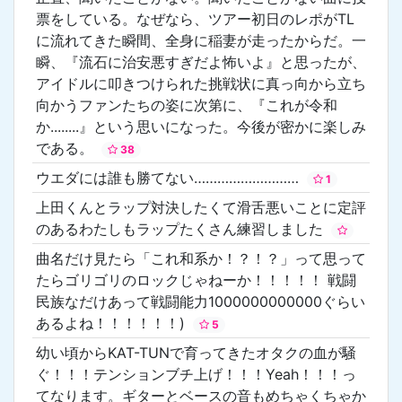
票をしている。なぜなら、ツアー初日のレポがTL
に流れてきた瞬間、全身に稲妻が走ったからだ。一
瞬、『流石に治安悪すぎだよ怖いよ』と思ったが、
アイドルに叩きつけられた挑戦状に真っ向から立ち
向かうファンたちの姿に次第に、『これが令和
か........』という思いになった。今後が密かに楽しみ
である。
38
ウエダには誰も勝てない………………………
1
上田くんとラップ対決したくて滑舌悪いことに定評
のあるわたしもラップたくさん練習しました
曲名だけ見たら「これ和系か！？！？」って思って
たらゴリゴリのロックじゃねーか！！！！！ 戦闘
民族なだけあって戦闘能力1000000000000ぐらい
あるよね！！！！！！)
5
幼い頃からKAT-TUNで育ってきたオタクの血が騒
ぐ！！！テンションブチ上げ！！！Yeah！！！っ
てなります。ギターとベースの音もめちゃくちゃか