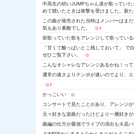
中高生の幼いJUMPちゃん達が歌ってい
めて聴いたときは衝撃を受けました。新た
この曲が発売された当時はメンバーはまだ
気もあり素敵でした。
1
前歌っていた歌をアレンジして歌ってい
「甘くて酸っぱいとこ残しておいて」 で白か
ぜひご覧下さい。
こんなオシャレなアレンジあるかね！って
通常の速さよりテンポが速いのでより、
1
かっこいい
コンサートで見たことがあり、アレンジ
元々好きな楽曲だったけどより一層好き
曲編の仕方が最強でライブの演出も火花バ
JUMP担からすると心からありがとうご