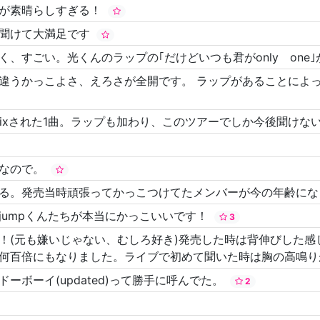
方が素晴らしすぎる！
が聞けて大満足です
、すごい。光くんのラップの｢だけどいつも君がonly one
違うかっこよさ、えろさが全開です。 ラップがあることによ
mixされた1曲。ラップも加わり、このツアーでしか今後聞け
きなので。
る。発売当時頑張ってかっこつけてたメンバーが今の年齢にな
jumpくんたちが本当にかっこいいです！
3
！(元も嫌いじゃない、むしろ好き)発売した時は背伸びした感
何百倍にもなりました。ライブで初めて聞いた時は胸の高鳴
ボーイ(updated)って勝手に呼んでた。
2