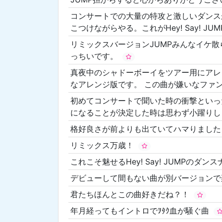
コンサートでの大量の特攻と激しいダンス
こつけながらやる。これがHey! Say! JU
リミックスバージョンJUMPみんなイケ
っちいです。
真夜中のシャドーボーイをツアー用にアレ
なアレンジ版です。 この曲が嫌いなファ
初めてコンサートで聞いた時の衝撃といっ
になることが決定した時は思わず小躍り
格好良さが前よりも出ていてハマりまし
リミックス万歳！
これこそ魅せるHey! Say! JUMPの
デビューして間もない曲が別バージョンで
君たちほんとこの曲好きだね？！
年月経ってもイントロでｦﾀｸ血が騒ぐ曲