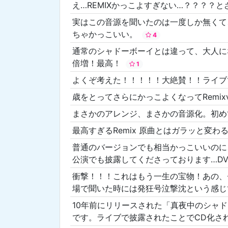
え…REMIXかっこよすぎない…？？？？
実はこの音源を聞いたのは一度しか無くて、
ちゃかっこいい。
4
通常のシャドーボーイとは違って、大人に
倍増！最高！
1
よくぞ考えた！！！！！大絶賛！！ライ
歳をとってさらにかっこよくなってRemix
まさかのアレンジ、まさかの音源化。初
最高すぎるRemix 原曲とはガラッと変
普通のバージョンでも相当かっこいいのに
公演でも披露してくださっております…D
衝撃！！！これはもう一生の宝物！あの、
場で聞いた時には発狂号泣撃沈という感
10年前にリリースされた「真夜中のシャドー
です。ライブで披露されたことでCD化さ