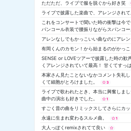
ただただ、ライブで服を脱ぐから好き笑
ライブで披露した楽曲で、アレンジされ
これをコンサートで聞いた時の衝撃は今で
パンコール衣装で腰振りながらスパンコー
アレンなしでもかっこいい曲なのにアレ
有岡くんのカモン！から始まるのがかっ
SENSE or LOVEツアーで披露した
くアレンジされていて最高！ 甘くてすっ
本家さん見たことないなかコメント失礼し
くて細胞がとろけました。
3
ライブで歌われたとき、本当に興奮しまし
曲中の演出も好きでした。
1
すごく昔の曲をリミックスしてさらにカ
永遠に生まれ変わるスルメ曲。
1
大人っぽくremixされてて良い