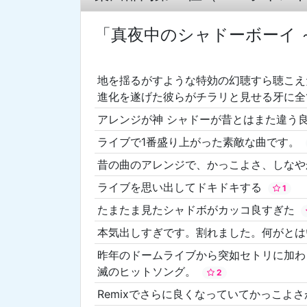
「真夜中のシャドーボーイ ～SENS
地を揺るがすような特効の幻聴すら聴こえ
進化を遂げた彼らがチラリと見せる牙に全
アレンジが神 シャドーが昔とはまた違う
ライブで1番盛り上がった素敵な曲です。
昔の曲のアレンジで、かっこよさ、しな
ライブを思い出してドキドキする
1
たまたま見たシャドボがカッコ良すぎた
本気出しすぎです。割れました。何がと
昨年のドームライブから突如セトリに加わ
滅のヒットソング。
2
Remixでさらに良くなっていてかっこよ