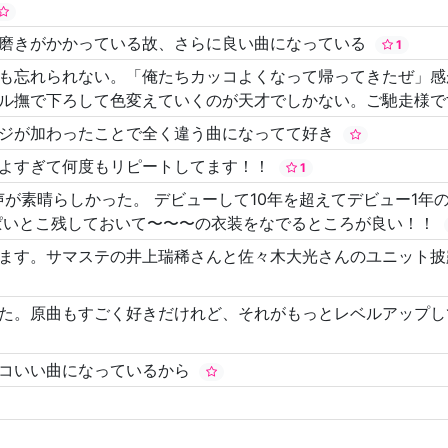
て磨きがかかっている故、さらに良い曲になっている
1
も忘れられない。「俺たちカッコよくなって帰ってきたぜ」感
ル撫で下ろして色変えていくのが天才でしかない。ご馳走様
ンジが加わったことで全く違う曲になってて好き
こよすぎて何度もリピートしてます！！
1
時の歓声が素晴らしかった。 デビューして10年を超えてデビュー
ぱいとこ残しておいて〜〜〜の衣装をなでるところが良い！！
ます。サマステの井上瑞稀さんと佐々木大光さんのユニット披
た。原曲もすごく好きだけれど、それがもっとレベルアップし
ッコいい曲になっているから