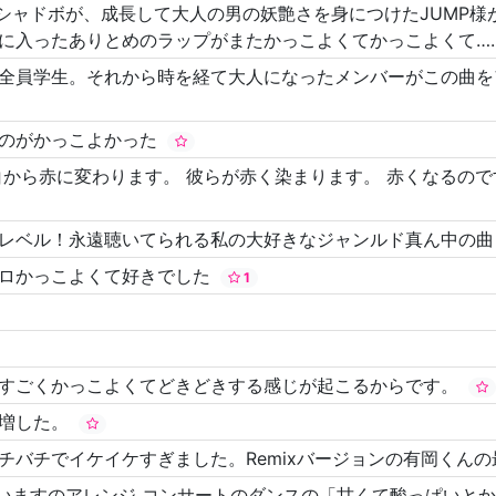
たシャドボが、成長して大人の男の妖艶さを身につけたJUMP
に入ったありとめのラップがまたかっこよくてかっこよくて…
全員学生。それから時を経て大人になったメンバーがこの曲を
るのがかっこよかった
ら赤に変わります。 彼らが赤く染まります。 赤くなるのです。 気
レベル！永遠聴いてられる私の大好きなジャンルド真ん中の
エロかっこよくて好きでした
1
がすごくかっこよくてどきどきする感じが起こるからです。
が増した。
チバチでイケイケすぎました。Remixバージョンの有岡くん
ざいますのアレンジ コンサートのダンスの「甘くて酸っぱいと