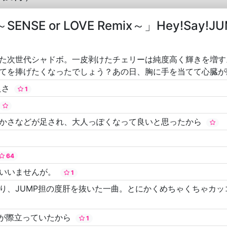
E or LOVE Remix～」Hey!Say!JU
た次世代シャドボ。一皮剥けたチェリーは純度高く輝きを増す
てを捧げたくなったでしょう？あの日、胸に手を当てて心臓
良さ
1
やかさなどが足され、大人っぽくなって良いと思ったから
64
はいいませんが。
1
り、JUMP担の度肝を抜いた一曲。とにかくめちゃくちゃカ
さが際立っていたから
1