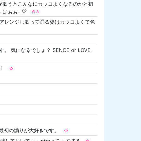
様が歌うとこんなにカッコよくなるのかと初
…はぁぁ…♡
3
アレンジし歌って踊る姿はカッコよくて色
になるでしょ？ SENCE or LOVE、
曲！
の最初の煽りが大好きです。
か残しておいてぇ」がかっこよすぎる