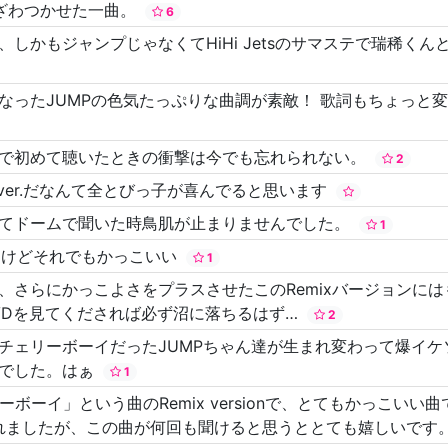
とざわつかせた一曲。
6
しかもジャンプじゃなくてHiHi Jetsのサマステで瑞稀く
なったJUMPの色気たっぷりな曲調が素敵！ 歌詞もちょっと
ブで初めて聴いたときの衝撃は今でも忘れられない。
2
ver.だなんて全とびっ子が喜んでると思います
めてドームで聞いた時鳥肌が止まりませんでした。
1
わるけどそれでもかっこいい
1
、さらにかっこよさをプラスさせたこのRemixバージョンに
VDを見てくだされば必ず沼に落ちるはず…
2
チェリーボーイだったJUMPちゃん達が生まれ変わって爆イ
じでした。はぁ
1
ボーイ」という曲のRemix versionで、とてもかっこい
れましたが、この曲が何回も聞けると思うととても嬉しいです