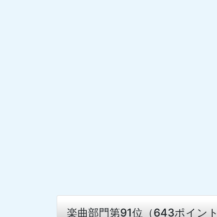
楽曲部門第91位（643ポイン