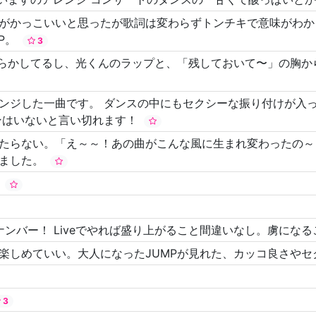
がかっこいいと思ったが歌詞は変わらずトンチキで意味がわか
MP。
3
散らかしてるし、光くんのラップと、「残しておいて〜」の胸
ンジした一曲です。 ダンスの中にもセクシーな振り付けが入
ンはいないと言い切れます！
たらない。「え～～！あの曲がこんな風に生まれ変わったの～
しました。
た
ダンスナンバー！ Liveでやれば盛り上がること間違いなし。虜に
楽しめていい。大人になったJUMPが見れた、カッコ良さや
3