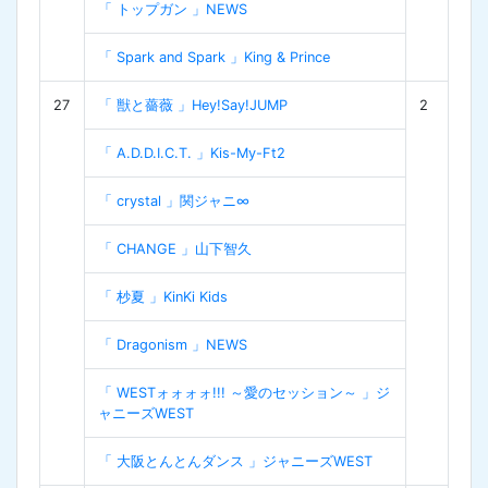
「 トップガン 」NEWS
「 Spark and Spark 」King & Prince
27
「 獣と薔薇 」Hey!Say!JUMP
2
「 A.D.D.I.C.T. 」Kis-My-Ft2
「 crystal 」関ジャニ∞
「 CHANGE 」山下智久
「 杪夏 」KinKi Kids
「 Dragonism 」NEWS
「 WESTォォォォ!!! ～愛のセッション～ 」ジ
ャニーズWEST
「 大阪とんとんダンス 」ジャニーズWEST