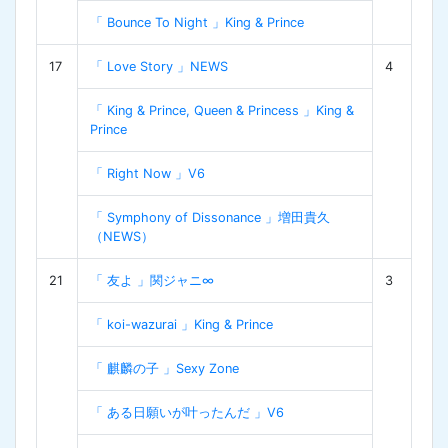
「 Bounce To Night 」King & Prince
17
「 Love Story 」NEWS
4
「 King & Prince, Queen & Princess 」King &
Prince
「 Right Now 」V6
「 Symphony of Dissonance 」増田貴久
（NEWS）
21
「 友よ 」関ジャニ∞
3
「 koi-wazurai 」King & Prince
「 麒麟の子 」Sexy Zone
「 ある日願いが叶ったんだ 」V6