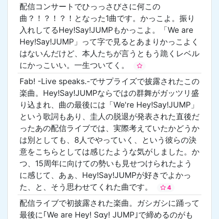
配信コンサートでひっっさびさに何この
曲？！？！？！となった1曲です。かっこよ。振り
入れしてるHey!Say!JUMPもかっこよ。「We are
Hey!Say!JUMP」って字で見るとあまりかっこよく
はないんだけど、本人たちが言うともう跪くレベル
にかっこいい。一生ついてく。
Fab! -Live speaks.-でサプライズで披露されたこの
楽曲。Hey!Say!JUMPならではの群舞がガッツリ盛
り込まれ、曲の最後には「We're Hey!Say!JUMP」
という歌詞もあり、圭人の脱退が発表された直後だ
ったあの配信ライブでは、実際考えていたかどうか
は別としても、8人でやっていく、という彼らの決
意をこちらとしては感じたような気がしました。か
つ、15周年に向けての勢いも見せつけられたよう
に感じて、あぁ、Hey!Say!JUMPが好きでよかっ
た、と、そう思わせてくれた曲です。
4
配信ライブで初披露された楽曲。ガシガシに踊って
最後に｢We are Hey! Sɑy! JUMP｣で締めるのがも