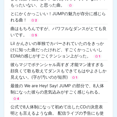
もったいない、と思った曲。
とにかくかっこいい！JUMPの魅力が存分に感じら
れる曲！
2
曲はもちろんですが、パワフルなダンスがとても良
いです。
5
Lil かんさいの単独でカバーされていたのをきっか
けに知った曲だったけれど、すごくかっこいいし
EDMの感じがすごくテンション上がった。
1
彼らマジでポテンシャル高すぎ 才能マン達すぎる
顔良くて歌も歌えてダンスもできてもはやよさしか
見えない。(字が汚いのが短所)
1
最後の We are Hey! Say! JUMP の部分で、8人体
制になった彼らの意気込みがすごく感じられる。
4
公式で8人体制になって初めて出したCDの決意表
明とも言えるような曲。 配信ライブの予告にも使