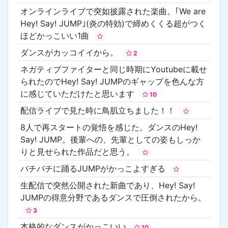
オンラインライブで突如披露された楽曲。｢We are
Hey! Say! JUMP｣(炎の特効)で締めくくる超がつく
ほどかっこいい1曲
ダンスがカッコイイから。
2
ネガティブファイターと同じ時期にYoutubeに載せ
られたのでHey! Say! JUMPのギャップを色んな方
に感じていただけたと思います
10
配信ライブで見た時に鳥肌立ちました！！
8人で再スタートの覚悟を感じた。ダンスのHey!
Say! JUMP。後輩への、先輩としての姿もしっか
りと見せられた作品だと思う。
バチバチに踊るJUMPがかっこよすぎる
生配信で突然公開された新曲であり、Hey! Say!
JUMPの得意分野であるダンスで圧倒されたから。
3
本格的なダンスがかっこいい
10