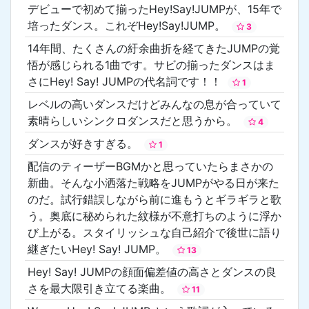
デビューで初めて揃ったHey!Say!JUMPが、15年で
培ったダンス。これぞHey!Say!JUMP。
3
14年間、たくさんの紆余曲折を経てきたJUMPの覚
悟が感じられる1曲です。サビの揃ったダンスはま
さにHey! Say! JUMPの代名詞です！！
1
レベルの高いダンスだけどみんなの息が合っていて
素晴らしいシンクロダンスだと思うから。
4
ダンスが好きすぎる。
1
配信のティーザーBGMかと思っていたらまさかの
新曲。そんな小洒落た戦略をJUMPがやる日が来た
のだ。試行錯誤しながら前に進もうとギラギラと歌
う。奥底に秘められた紋様が不意打ちのように浮か
び上がる。スタイリッシュな自己紹介で後世に語り
継ぎたいHey! Say! JUMP。
13
Hey! Say! JUMPの顔面偏差値の高さとダンスの良
さを最大限引き立てる楽曲。
11