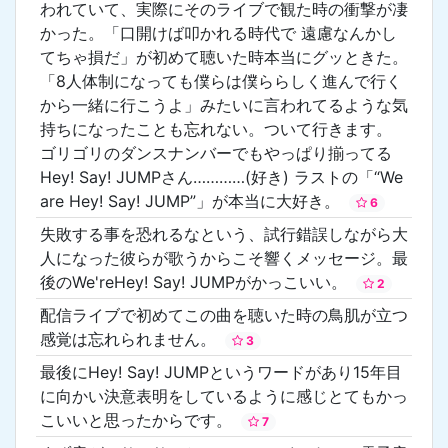
われていて、実際にそのライブで観た時の衝撃が凄
かった。「口開けば叩かれる時代で 遠慮なんかし
てちゃ損だ」が初めて聴いた時本当にグッときた。
「8人体制になっても僕らは僕ららしく進んで行く
から一緒に行こうよ」みたいに言われてるような気
持ちになったことも忘れない。ついて行きます。
ゴリゴリのダンスナンバーでもやっぱり揃ってる
Hey! Say! JUMPさん…………(好き) ラストの「“We
are Hey! Say! JUMP”」が本当に大好き。
6
失敗する事を恐れるなという、試行錯誤しながら大
人になった彼らが歌うからこそ響くメッセージ。最
後のWe'reHey! Say! JUMPがかっこいい。
2
配信ライブで初めてこの曲を聴いた時の鳥肌が立つ
感覚は忘れられません。
3
最後にHey! Say! JUMPというワードがあり15年目
に向かい決意表明をしているように感じとてもかっ
こいいと思ったからです。
7