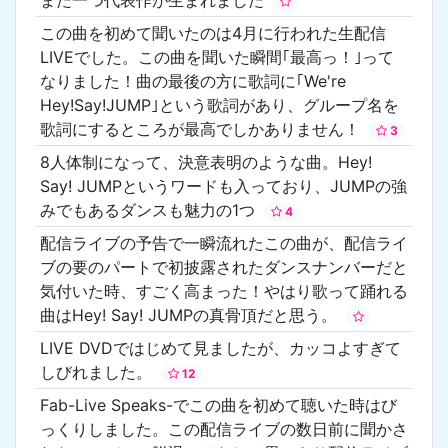
この曲を初めて聞いたのは4月に行われた生配信
LIVEでした。この曲を聞いた瞬間｢最高っ！｣って
なりました！曲の最後の方に歌詞に｢We're
Hey!Say!JUMP｣という歌詞があり、グループ名を
歌詞にするところが最高でしかありません！
3
8人体制になって、決意表明のような曲。Hey!
Say! JUMPというワードも入っており、JUMPの強
みでもあるダンスも魅力の1つ
4
配信ライブの予告で一瞬流れたこの曲が、配信ライ
ブの要のパートで初披露されたダンスナンバーだと
気付いた時、すごく高まった！やはり歌って踊れる
曲はHey! Say! JUMPの真骨頂だと思う。
LIVE DVDではじめて見ましたが、カッコよすぎて
しびれました。
12
Fab-Live Speaks-でこの曲を初めて聴いた時はび
っくりしました。この配信ライブの数日前に聞かさ