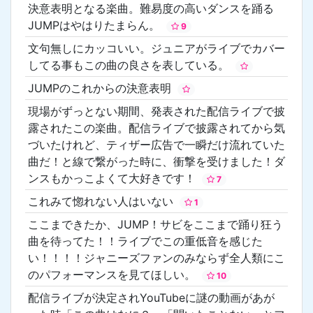
決意表明となる楽曲。難易度の高いダンスを踊る
JUMPはやはりたまらん。
9
文句無しにカッコいい。ジュニアがライブでカバー
してる事もこの曲の良さを表している。
JUMPのこれからの決意表明
現場がずっとない期間、発表された配信ライブで披
露されたこの楽曲。配信ライブで披露されてから気
づいたけれど、ティザー広告で一瞬だけ流れていた
曲だ！と線で繋がった時に、衝撃を受けました！ダ
ンスもかっこよくて大好きです！
7
これみて惚れない人はいない
1
ここまできたか、JUMP！サビをここまで踊り狂う
曲を待ってた！！ライブでこの重低音を感じた
い！！！！ジャニーズファンのみならず全人類にこ
のパフォーマンスを見てほしい。
10
配信ライブが決定されYouTubeに謎の動画があが