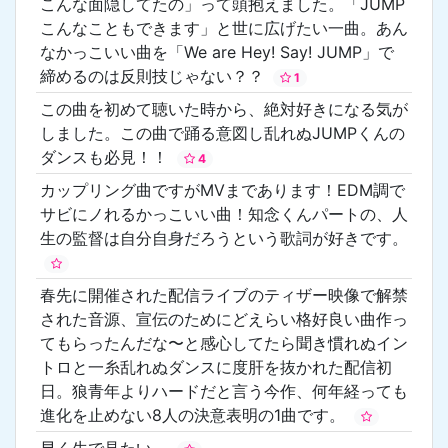
こんな面隠してたの」って頭抱えました。「JUMP
こんなこともできます」と世に広げたい一曲。あん
なかっこいい曲を「We are Hey! Say! JUMP」で
締めるのは反則技じゃない？？
1
この曲を初めて聴いた時から、絶対好きになる気が
しました。この曲で踊る意図し乱れぬJUMPくんの
ダンスも必見！！
4
カップリング曲ですがMVまであります！EDM調で
サビにノれるかっこいい曲！知念くんパートの、人
生の監督は自分自身だろうという歌詞が好きです。
春先に開催された配信ライブのティザー映像で解禁
された音源、宣伝のためにどえらい格好良い曲作っ
てもらったんだな〜と感心してたら聞き慣れぬイン
トロと一糸乱れぬダンスに度肝を抜かれた配信初
日。狼青年よりハードだと言う今作、何年経っても
進化を止めない8人の決意表明の1曲です。
早く生で見たい。