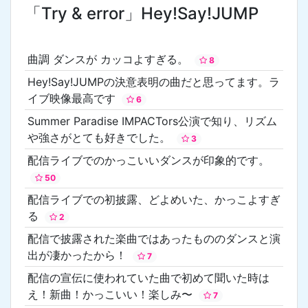
「Try & error」Hey!Say!JUMP
曲調 ダンスが カッコよすぎる。
8
Hey!Say!JUMPの決意表明の曲だと思ってます。ラ
イブ映像最高です
6
Summer Paradise IMPACTors公演で知り、リズム
や強さがとても好きでした。
3
配信ライブでのかっこいいダンスが印象的です。
50
配信ライブでの初披露、どよめいた、かっこよすぎ
る
2
配信で披露された楽曲ではあったもののダンスと演
出が凄かったから！
7
配信の宣伝に使われていた曲で初めて聞いた時は
え！新曲！かっこいい！楽しみ〜
7