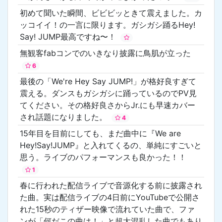
初めて聞いた瞬間、ビビビッときて震えました。カ
ッコイイ！の一言に限ります。ガシガシ踊るHey!
Say! JUMP最高ですね〜！
無観客fabコンでのいきなり披露に鳥肌が立った
6
最後の「We're Hey Say JUMP!」が格好良すぎて
震える。ダンスもガシガシに踊っているのでPV見
てください。その格好良さからJr.にも早速カバー
され話題になりました。
4
15年目を目前にしても、まだ曲中に『We are
Hey!Say!JUMP』と入れてくるの、単純にすごいと
思う。ライブのパフォーマンスも良かった！！
1
春に行われた配信ライブで音源化する前に披露され
た曲。実は配信ライブの4日前にYouTubeで公開さ
れた15秒のティザー映像で流れていた曲で、ファ
ンが「何だこの曲は！」と超大混乱した曲でもあり