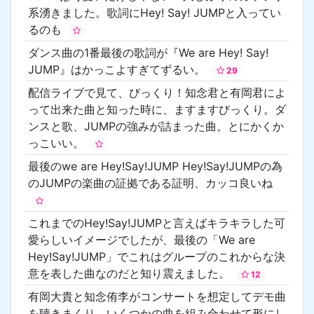
系湧きました。歌詞にHey! Say! JUMPと入ってい
るのも
ダンス曲の1番最後の歌詞が『We are Hey! Say!
JUMP』はかっこよすぎてずるい。
29
配信ライブで見て、びっくり！知念君と有岡君によ
って出来た曲と知った時に、ますますびっくり。ダ
ンスと歌、JUMPの強みが詰まった曲。とにかくか
っこいい。
最後のwe are Hey!Say!JUMP Hey!Say!JUMPの為
のJUMPの楽曲の証拠である証明、カッコ良いね
これまでのHey!Say!JUMPと言えばキラキラした可
愛らしいイメージでしたが、最後の「We are
Hey!Say!JUMP」でこれはグループのこれからな決
意を表した曲なのだと知り震えました。
12
有岡大貴と知念侑李がコンサートを想定してデモ曲
を聴きまくり、いくつかの曲を組み合わせて形にし