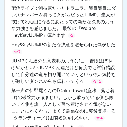
配信ライブで初披露だったトラエラ。節目節目にダ
ンスナンバーを持ってきがちだったJUMP。圭人が
抜けて8人組になるにあたっての新たな決意のよう
な力強さを感じました。 最後の『We are
Hey!Say!JUMP』痺れます
Hey!Say!JUMPの新たな決意を魅せられた気がした
7
JUMPくん達の決意表明のような1曲、普段はぽや
ぽやかわいいJUMPくん達だけど何度でも試行錯誤
して自分達の道を切り開いていくという強い気持ち
が激しいダンスからも伝わってくる！
12
第一声の伊野尾くんの｢Calm down｣(意味：落ち着
け)の破壊力が凄まじい。しかし歌っている側も聴
いてる側も誰一人として落ち着けさせる気がない
曲。とにかくかっこよくて最高なのに突然登場する
｢タランティーノ｣(固有名詞)はズルい。
4
また一つ代表作が生まれました