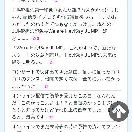
JUMP担の第一印象→あんた誰？なんかかっけぇじ
ゃん 配信ライブにて初お披露目後→あー！このお
方だったのね！とてつもなくかっけぇ… 現在の
JUMP担の印象→We are Hey!Say!JUMP 好
き………
2
「We’re Hey!Say!JUMP」 これがすべて。新たな
スタートの決意と誇り。 Hey!Say!JUMPの未来は
絶対に明るい。
コンサートで突如出てきた新曲。揃いに揃ったゴリ
ゴリのダンス、暗闇で輝く衣装、全てにおいてかっ
こよかった。
オンライン配信で衝撃を受けたこの曲、なんなん
だ！このかっこよさは！？と自担のかっこよさはも
ともと知ってたけどそれ以上の衝撃でした。まとめ
ると、最高です
オンラインでまだ未発表の時に予告で流れてファン