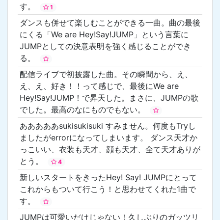
す。
1
ダンスも併せて楽しむことができる一曲。曲の最後
にくる「We are Hey!Say!JUMP」という言葉に
JUMPとしての決意表明を強く感じることができ
る。
配信ライブで初披露した曲。その瞬間から、え、
え、え、好き！！って感じで、最後にWe are
Hey!Say!JUMP！で昇天した。まさに、JUMPの歌
でした。最高のなにものでもない。
あああああsukisukisuki すみません。何度もTryし
ましたがerrorになってしまいます。 ダンス天才か
っこいい、衣装も天才、顔も天才、全て天才ありが
とう。
4
新しいスタートをきったHey! Say! JUMPにとって
これからもついて行こう！と思わせてくれた1曲で
す。
JUMPは可愛いだけじゃない！久しぶりのガッツリ