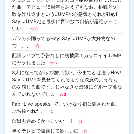
た曲。デビュー15周年を迎えてもなお、挑戦と失
敗を繰り返すというJUMPの心意気とそれがHey!
Say! JUMPだと最後に言い放つ自信が超絶かっこ
いい。
8
ガシガシ踊ってるHey! Say! JUMPが大好物なの
で、、、
配信ライブで予告なしに初披露！カッコイイJUMP
にヤラれました
6
8人になってからの強い強い、今までとは違うHey!
Say! JUMPを見せてくれるような決意のようなも
のを感じる曲です。じゃなきゃ最後にグループ名な
んていれないでしょ
2
Fab!-Live speaks.-で、いきなり初公開された曲。
ぶち抜かれた。
演出も含めてかっこいい！！
早くテレビで披露して欲しい曲