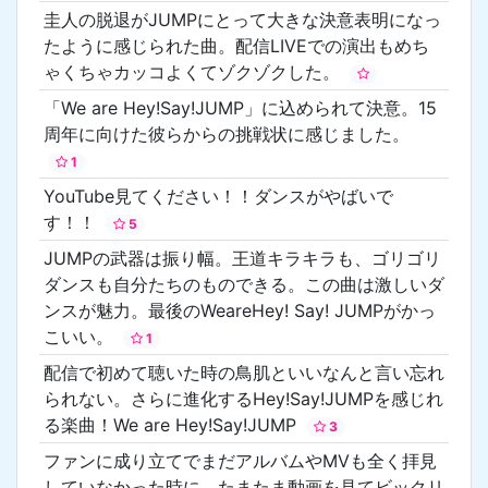
圭人の脱退がJUMPにとって大きな決意表明になっ
たように感じられた曲。配信LIVEでの演出もめち
ゃくちゃカッコよくてゾクゾクした。
「We are Hey!Say!JUMP」に込められて決意。15
周年に向けた彼らからの挑戦状に感じました。
1
YouTube見てください！！ダンスがやばいで
す！！
5
JUMPの武器は振り幅。王道キラキラも、ゴリゴリ
ダンスも自分たちのものできる。この曲は激しいダ
ンスが魅力。最後のWeareHey! Say! JUMPがかっ
こいい。
1
配信で初めて聴いた時の鳥肌といいなんと言い忘れ
られない。さらに進化するHey!Say!JUMPを感じれ
る楽曲！We are Hey!Say!JUMP
3
ファンに成り立てでまだアルバムやMVも全く拝見
していなかった時に、たまたま動画を見てビックリ