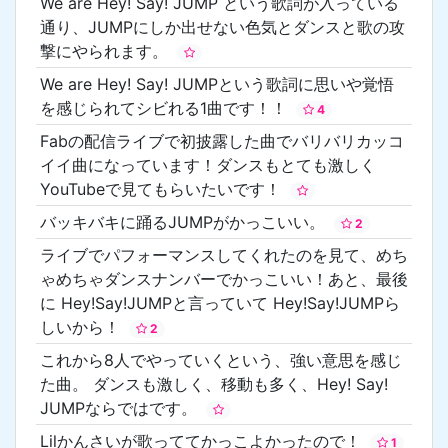
We are Hey! Say! JUMP という歌詞が入っている
通り、JUMPにしか出せない色気とダンスと歌の攻
撃にやられます。
We are Hey! Say! JUMPという歌詞に思いや覚悟
を感じられてシビれる1曲です！！
4
Fabの配信ライブで初披露した曲でバリバリカッコ
イイ曲になっています！ダンスもとても激しく
YouTubeで見てもらいたいです！
バッキバキに踊るJUMPがかっこいい。
2
ライブでパフォーマンスしてくれたのを見て、めち
ゃめちゃダンスナンバーでかっこいい！あと、最後
に Hey!Say!JUMPと言っていて Hey!Say!JUMPら
しいから！
2
これから8人でやっていくという、強い意思を感じ
た曲。 ダンスも激しく、移動も多く、Hey! Say!
JUMPならではです。
Lilかんさいが歌っててかっこよかったので！
1