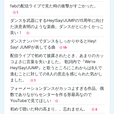
fabの配信ライブで見た時の衝撃がすごかった。
1
ダンスを武器にするHey!Say!JUMPの15周年に向け
た決意表明のような楽曲。ダンスがとにかくかっこ
良い！
ダンスナンバーでダンスをしっかりやるとHey!
Say! JUMPが表してる曲
19
配信ライブで初めて披露されたとき、あまりのカッ
コよさに言葉を失いました。 歌詞内で『We're
Hey!Say!JUMP』と歌うところにこれからは8人で
進むことに対しての8人の意志を感じられた気がし
ました。
1
フォーメーションダンスがカッコよすぎる作品。偶
数でありながらセンターを作る形最高なので
YouTubeで見てほしい
初めて聴いた時の高まり、、忘れません。
4