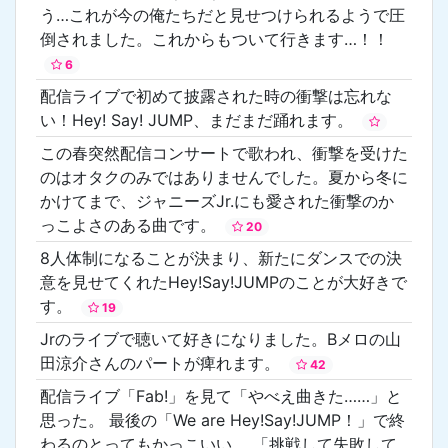
う…これが今の俺たちだと見せつけられるようで圧
倒されました。これからもついて行きます…！！
6
配信ライブで初めて披露された時の衝撃は忘れな
い！Hey! Say! JUMP、まだまだ踊れます。
この春突然配信コンサートで歌われ、衝撃を受けた
のはオタクのみではありませんでした。夏から冬に
かけてまで、ジャニーズJr.にも愛された衝撃のか
っこよさのある曲です。
20
8人体制になることが決まり、新たにダンスでの決
意を見せてくれたHey!Say!JUMPのことが大好きで
す。
19
Jrのライブで聴いて好きになりました。Bメロの山
田涼介さんのパートが痺れます。
42
配信ライブ「Fab!」を見て「やべえ曲きた……」と
思った。 最後の「We are Hey!Say!JUMP！」で終
わるのとってもかっこいい。 「挑戦して失敗して