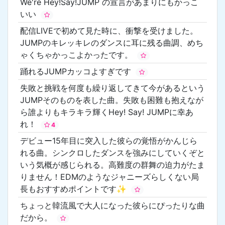
We're Hey!Say!JUMP の宣言があまりにもかっこ
いい
配信LIVEで初めて見た時に、衝撃を受けました。
JUMPのキレッキレのダンスに耳に残る曲調、めち
ゃくちゃかっこよかったです。
踊れるJUMPカッコよすぎです
失敗と挑戦を何度も繰り返してきて今があるという
JUMPそのものを表した曲。失敗も困難も抱えなが
ら誰よりもキラキラ輝くHey! Say! JUMPに幸あ
れ！
4
デビュー15年目に突入した彼らの覚悟がかんじら
れる曲。シンクロしたダンスを強みにしていくぞと
いう気概が感じられる。高難度の群舞の迫力がたま
りません！EDMのようなジャニーズらしくない局
長もおすすめポイントです✨
ちょっと韓流風で大人になった彼らにぴったりな曲
だから。