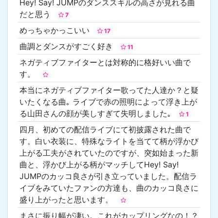
Hey! Say! JUMPのダンススキルの高さが見れる曲
だと思う
7
めっちゃかっこいい
17
曲調とダンスがすごく好き
11
ネガティブファイターとは対称的に格好いい曲で
す。
本当にネガティブファイター歌ってた人達か？と疑
いたくなる曲｡ ライブで赤の照明によって浮き上が
る山田さんの顔が美しすぎて失明しました｡
1
四月、初めての配信ライブにて初披露された曲で
す。白い衣装に、特殊なライトを当てて柄が浮かび
上がる工夫がされていたのですが、突如始まった新
曲と、浮かび上がる柄がマッチしてHey! Say!
JUMPのカッコ良さが引き立っていました。配信ラ
イブをみていたファンの方達も、曲のカッコ良さに
盛り上がったと思います。
まさに振り幅が凄い。これがカップリングなの！？