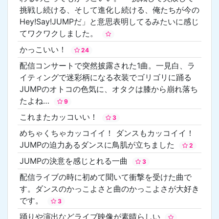
挑戦し続ける、そして進化し続ける、俺たちが今の
Hey!Say!JUMPだ」と意思表明してるみたいに感じ
てワクワクしました。
かっこいい！
24
配信コンサートで突然披露された1曲。一見白、ラ
イティングで迷彩柄になる衣装でゴリゴリに踊る
JUMPのオトコの色気に、オタクは膝から崩れ落ち
たよね…
9
これまたカッコいい！
3
めちゃくちゃカッコイイ！ ダンスもカッコイイ！
JUMPの迫力あるダンスに鳥肌が立ちました
2
JUMPの決意を感じとれる一曲
3
配信ライブの時に初めて聞いて衝撃を受けた曲で
す。ダンスのかっこよさと曲のかっこよさが大好き
です。
3
踊りや演出などライブ映像が素晴らしい