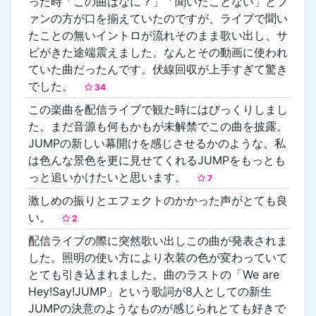
った時「この曲はなに？」「聞いたことない」とフ
ァンの方が口を揃えていたのですが、ライブで聞い
たことの無いイントロが流れそのまま歌い出し、サ
ビがきた途端震えました。なんとその動画に使われ
ていた曲だったんです。伏線回収が上手すぎて驚き
でした。
34
この楽曲を配信ライブで観た時にはびっくりしまし
た。まだ音源も何もかもが未解禁でこの曲を披露。
JUMPの新しい幕開けを感じさせるかのような。私
は色んな景色を更に見せてくれるJUMPをもっとも
っと追いかけたいと思います。
7
激しめの振りとエフェクトのかかった声がとても良
い。
2
配信ライブの際に突然歌い出しこの曲が発表されま
した。照明の使い方により衣装の色が変わっていて
とても引き込まれました。曲のラストの「We are
Hey!Say!JUMP」という歌詞が8人としての新生
JUMPの決意のようなものが感じられとても好きで