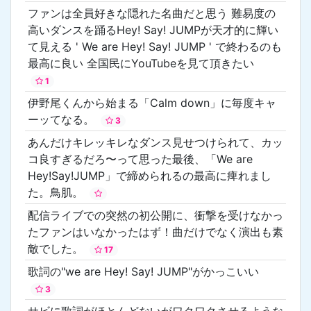
ファンは全員好きな隠れた名曲だと思う 難易度の
高いダンスを踊るHey! Say! JUMPが天才的に輝い
て見える ' We are Hey! Say! JUMP ' で終わるのも
最高に良い 全国民にYouTubeを見て頂きたい
1
伊野尾くんから始まる「Calm down」に毎度キャ
ーッてなる。
3
あんだけキレッキレなダンス見せつけられて、カッ
コ良すぎるだろ〜って思った最後、「We are
Hey!Say!JUMP」で締められるの最高に痺れまし
た。鳥肌。
配信ライブでの突然の初公開に、衝撃を受けなかっ
たファンはいなかったはず！曲だけでなく演出も素
敵でした。
17
歌詞の"we are Hey! Say! JUMP"がかっこいい
3
サビに歌詞がほとんどないがワクワクさせるような