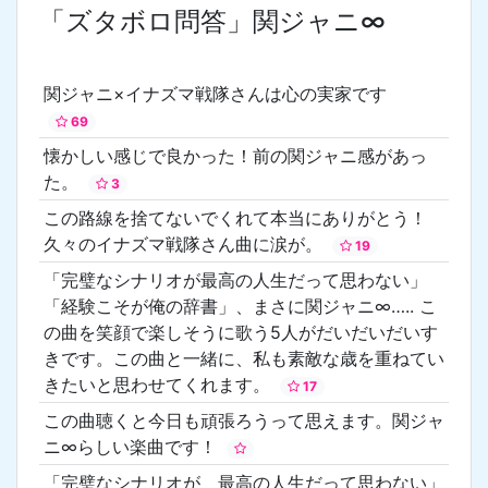
「ズタボロ問答」関ジャニ∞
関ジャニ×イナズマ戦隊さんは心の実家です
69
懐かしい感じで良かった！前の関ジャニ感があっ
た。
3
この路線を捨てないでくれて本当にありがとう！
久々のイナズマ戦隊さん曲に涙が。
19
「完璧なシナリオが最高の人生だって思わない」
「経験こそが俺の辞書」、まさに関ジャニ∞….. こ
の曲を笑顔で楽しそうに歌う5人がだいだいだいす
きです。この曲と一緒に、私も素敵な歳を重ねてい
きたいと思わせてくれます。
17
この曲聴くと今日も頑張ろうって思えます。関ジャ
ニ∞らしい楽曲です！
「完璧なシナリオが 最高の人生だって思わない」