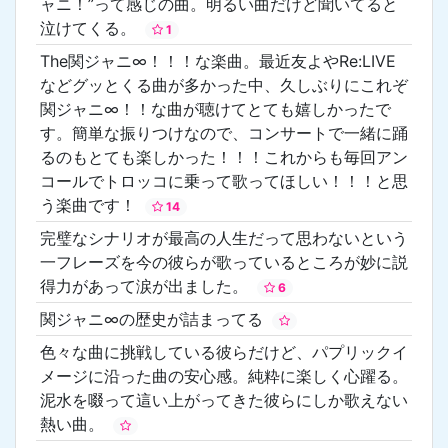
ャニ！”って感じの曲。明るい曲だけど聞いてると
泣けてくる。
1
The関ジャニ∞！！！な楽曲。最近友よやRe:LIVE
などグッとくる曲が多かった中、久しぶりにこれぞ
関ジャニ∞！！な曲が聴けてとても嬉しかったで
す。簡単な振りつけなので、コンサートで一緒に踊
るのもとても楽しかった！！！これからも毎回アン
コールでトロッコに乗って歌ってほしい！！！と思
う楽曲です！
14
完璧なシナリオが最高の人生だって思わないという
一フレーズを今の彼らが歌っているところが妙に説
得力があって涙が出ました。
6
関ジャニ∞の歴史が詰まってる
色々な曲に挑戦している彼らだけど、パプリックイ
メージに沿った曲の安心感。純粋に楽しく心躍る。
泥水を啜って這い上がってきた彼らにしか歌えない
熱い曲。