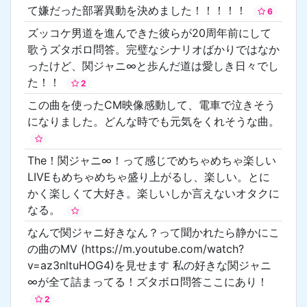
て嫌だった部署異動を決めました！！！！！
6
ズッコケ男道を進んできた彼らが20周年前にして
歌うズタボロ問答。完璧なシナリオばかりではなか
ったけど、関ジャニ∞と歩んだ道は愛しき日々でし
た！！
2
この曲を使ったCM映像感動して、電車で泣きそう
になりました。どんな時でも元気をくれそうな曲。
The！関ジャニ∞！って感じでめちゃめちゃ楽しい
LIVEもめちゃめちゃ盛り上がるし、楽しい。とに
かく楽しくて大好き。楽しいしか言えないオタクに
なる。
なんで関ジャニ好きなん？って聞かれたら静かにこ
の曲のMV (https://m.youtube.com/watch?
v=az3nltuHOG4)を見せます 私の好きな関ジャニ
∞が全て詰まってる！ズタボロ問答ここにあり！
2