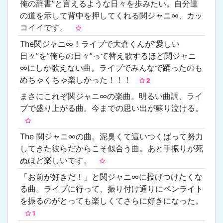
俺の辞書”と言えるような日々を歩みたい。自分達
の道を示して背中を押してくれる関ジャニ∞、カッ
コイイです。
The関ジャニ∞！ライブで大倉くんが”愛しい
日々”を”俺らの日々”って替え歌するほど関ジャニ
∞にしか歌えない曲。ライブでみんなで踊ったのも
めちゃくちゃ楽しかった！！！
2
まさにこれぞ関ジャニ∞の楽曲。明るい曲調、ライ
ブで盛り上がる曲。今までの思い出が蘇り泣ける。
The 関ジャニ∞の曲。泥臭くて這いつくばって努力
してきた彼らだからこそ似合う曲。あと手振りが死
ぬほど楽しいです。
「お前が好きだ！」と関ジャニ∞に投げつけたくな
る曲。ライブに行って、振り付け通りにペンライト
を振るのがとっても楽しくてさらに好きになった。
1