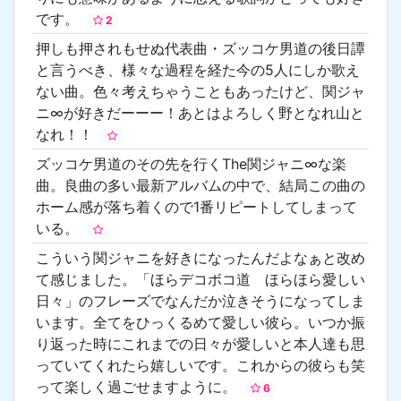
です。
2
押しも押されもせぬ代表曲・ズッコケ男道の後日譚
と言うべき、様々な過程を経た今の5人にしか歌え
ない曲。色々考えちゃうこともあったけど、関ジャ
ニ∞が好きだーーー！あとはよろしく野となれ山と
なれ！！
ズッコケ男道のその先を行くThe関ジャニ∞な楽
曲。良曲の多い最新アルバムの中で、結局この曲の
ホーム感が落ち着くので1番リピートしてしまって
いる。
こういう関ジャニを好きになったんだよなぁと改め
て感じました。「ほらデコボコ道 ほらほら愛しい
日々」のフレーズでなんだか泣きそうになってしま
います。全てをひっくるめて愛しい彼ら。いつか振
り返った時にこれまでの日々が愛しいと本人達も思
っていてくれたら嬉しいです。これからの彼らも笑
って楽しく過ごせますように。
6