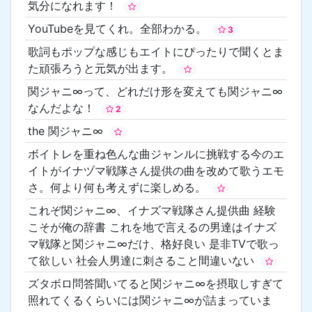
気分になれます！
YouTubeを見てくれ。全部わかる。
3
歌詞もポップな感じもエイトにぴったりで聞くとま
た頑張ろうと元気が出ます。
関ジャニ∞って、どれだけ形を変えても関ジャニ∞
なんだよな！
2
the 関ジャニ∞
ボイトレを重ね色んな曲ジャンルに挑戦する今のエ
イトがイナヅマ戦隊さん提供の曲を改めて歌うエモ
さ。何より何も考えずに楽しめる。
これぞ関ジャニ∞、イナズマ戦隊さん提供曲 経験
こそが俺の辞書 これを地で言えるの男達はイナズ
マ戦隊と関ジャニ∞だけ、格好良い 是非TVで歌っ
て欲しい 社会人男達に刺さること間違いない
ズタボロ問答聞いてると関ジャニ∞を摂取しすぎて
照れてくるくらいには関ジャニ∞が詰まっていま