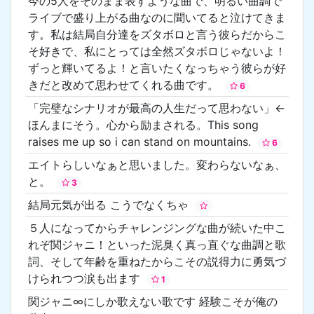
今の5人をそのまま表すような曲で、明るい曲調で
ライブで盛り上がる曲なのに聞いてると泣けてきま
す。私は結局自分達をズタボロと言う彼らだからこ
そ好きで、私にとっては全然ズタボロじゃないよ！
ずっと輝いてるよ！と言いたくなっちゃう彼らが好
きだと改めて思わせてくれる曲です。
6
「完璧なシナリオが最高の人生だって思わない」←
ほんまにそう。心から励まされる。This song
raises me up so i can stand on mountains.
6
エイトらしいなぁと思いました。変わらないなぁ、
と。
3
結局元気が出る こうでなくちゃ
５人になってからチャレンジングな曲が続いた中こ
れぞ関ジャニ！といった泥臭く真っ直ぐな曲調と歌
詞、そして年齢を重ねたからこその説得力に勇気づ
けられつつ涙も出ます
1
関ジャニ∞にしか歌えない歌です 経験こそが俺の