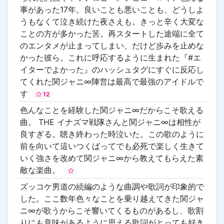
事があった17年。良いことも悪いことも、どうしよ
うもなくて泣き続けた夜さえも。きっと辛く大変な
ことの方が多かった筈。再スタートした途端に全て
のエンタメが止まってしまい、だけど歩みを止めな
かった彼ら。これに呼応するように生まれた『#エ
イターでよかった』のハッシュタグにすぐに反応し
てくれた関ジャニ∞陣営は最高で最強のアイドルで
す
12
色んなことを経験した関ジャニ∞だからこそ歌える
曲。 THE イナズマ戦隊さんと関ジャニ∞は相性が
良すぎる。聴き終わった時泣いた。この歌のように
前を向いて這いつくばってでも必死で楽しく生きて
いく強さを改めて関ジャニ∞から教えてもらえた素
敵な楽曲。
ズッコケ男道の続編のような曲調や歌詞が印象的で
した。ここ数年色々なことを乗り越えてきた関ジャ
ニ∞が歌うからこそ響いてくるものがあるし、歌割
りにも意味があるように思える歌詞がとっても好き