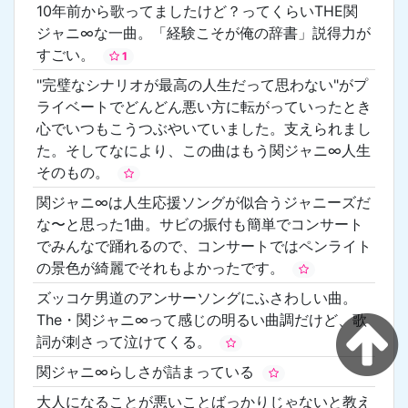
10年前から歌ってましたけど？ってくらいTHE関
ジャニ∞な一曲。「経験こそが俺の辞書」説得力が
すごい。
1
"完璧なシナリオが最高の人生だって思わない"がプ
ライベートでどんどん悪い方に転がっていったとき
心でいつもこうつぶやいていました。支えられまし
た。そしてなにより、この曲はもう関ジャニ∞人生
そのもの。
関ジャニ∞は人生応援ソングが似合うジャニーズだ
な〜と思った1曲。サビの振付も簡単でコンサート
でみんなで踊れるので、コンサートではペンライト
の景色が綺麗でそれもよかったです。
ズッコケ男道のアンサーソングにふさわしい曲。
The・関ジャニ∞って感じの明るい曲調だけど、歌
詞が刺さって泣けてくる。
関ジャニ∞らしさが詰まっている
大人になることが悪いことばっかりじゃないと教え