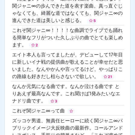
関ジャニ∞の歩んできた道を表す楽曲。真っ直ぐじ
ゃなくても、綺麗な道ではなくても、関ジャニ∞の
進んできた道は美しいと感じる。
5
これぞ関ジャニ∞！！！！な曲調でライブでも踊れ
る簡単なフリがついた久しぶりの曲でとても楽しめ
ます。
2
エイト本人も言ってましたが、デビューして17年目
に新しいイナ戦の提供曲が歌えることが幸せだと思
いました。なんやかんや言ってるけど、やっぱりこ
の路線も好きだし枯らさないで欲しい。
21
なんか元気になる曲です。なんか泣ける曲です と
りあえず最高なんです。これ聞けば1発みたいなエ
ナドリ曲です。
3
これぞ関ジャニ∞って曲
ズッコケ男道、無責任ヒーローに続く関ジャニ∞パ
ブリックイメージ大反映曲の最新作。コールアンド
レスポンス、手振りの簡単さなど、「これぞ求めて