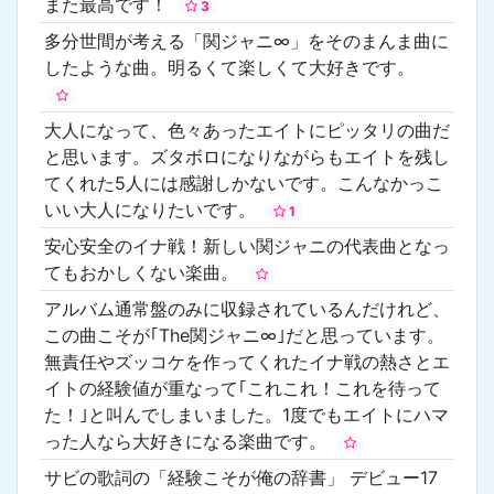
また最高です！
3
多分世間が考える「関ジャニ∞」をそのまんま曲に
したような曲。明るくて楽しくて大好きです。
大人になって、色々あったエイトにピッタリの曲だ
と思います。ズタボロになりながらもエイトを残し
てくれた5人には感謝しかないです。こんなかっこ
いい大人になりたいです。
1
安心安全のイナ戦！新しい関ジャニの代表曲となっ
てもおかしくない楽曲。
アルバム通常盤のみに収録されているんだけれど、
この曲こそが｢The関ジャニ∞｣だと思っています。
無責任やズッコケを作ってくれたイナ戦の熱さとエ
イトの経験値が重なって｢これこれ！これを待って
た！｣と叫んでしまいました。1度でもエイトにハマ
った人なら大好きになる楽曲です。
サビの歌詞の「経験こそが俺の辞書」 デビュー17