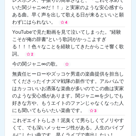
いた関ジャニ∞だ！！」と実家のような安心感すら
ある曲。早く声を出して歌える日が来るといいと願
わずにはられない。
4
YouTubeで見た動画を見て泣いてしまった。"経験
こそが俺の辞書"という歌詞がかっこよすぎ
る！！！色々なことを経験してきたからこそ響く歌
詞。
2
今の関ジャニ∞の歌。
無責任ヒーローやズッコケ男道の楽曲提供を担当し
てくださったイナズマ戦隊の新作です。アルバムで
はカッコいいお洒落な楽曲が多いのでこの曲は実家
のような安心感があります。関ジャニ∞を少しでも
好きな方や、もうエイトのファンじゃなくなった人
にも聞いてもらいたい楽曲です。
3
これぞエイトらしさ！泥臭くて男らしくてノリやす
くて、でも深いメッセージ性がある。人生のバイブ
ルにしたい曲です。早くライブで声出したい！