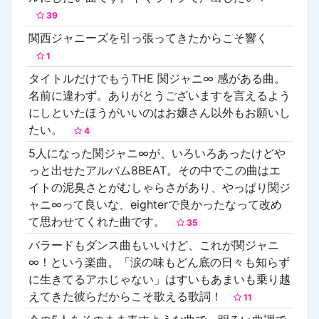
39
関西ジャニーズを引っ張ってきたからこそ響く
1
タイトルだけでもうTHE 関ジャニ∞ 感がある曲。
名前に違わず。ありがとうございますを言えるよう
にしといたほうがいいのはお嬢さん以外もお願いし
たい。
4
5人になった関ジャニ∞が、いろいろあったけどや
っと出せたアルバム8BEAT。その中でこの曲はエ
イトの泥臭さとがむしゃらさがあり、やっぱり関ジ
ャニ∞って良いな、eighterで良かったなって改め
て思わせてくれた曲です。
35
バラードもダンス曲もいいけど、これが関ジャニ
∞！という楽曲。「涙の味もどん底の日々も知らず
に生きてるアホじゃない」はすいもあまいも乗り越
えてきた彼らだからこそ歌える歌詞！
11