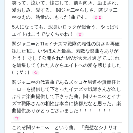
笑って、泣いて、懐古して、前を向き、励まされ、
愛おしみ、愛する。 関ジャ二∞らしさ、関ジャ二
∞ゆえの、熱量のこもった1曲です。
2
5人になっても、泥臭いロックが似合う。やっぱり
エイトはこうでなくちゃね！
関ジャニ∞とTheイナズマ戦隊の相性の良さを再確
認した1曲。いやほんと最高。素敵な楽曲をありが
とう！ そして公開されたMVが大天才過ぎて…これ
を編集してくれた人からエイトへの愛を感じました
( ；∀；)
関ジャニ∞の代表曲であるズッコケ男道や無責任ヒ
ーローを提供して下さったイナズマ戦隊さんが久し
ぶりに楽曲提供して下さった曲。関ジャニ∞とイナ
ズマ戦隊さんの相性は本当に抜群だなと思った。楽
曲提供ありがとうございました！！！！！！！！
これぞ関ジャ二∞！という曲。 「完璧なシナリオ