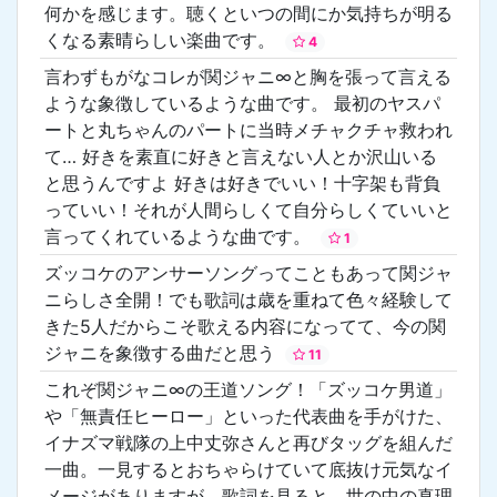
何かを感じます。聴くといつの間にか気持ちが明る
くなる素晴らしい楽曲です。
4
言わずもがなコレが関ジャニ∞と胸を張って言える
ような象徴しているような曲です。 最初のヤスパ
ートと丸ちゃんのパートに当時メチャクチャ救われ
て… 好きを素直に好きと言えない人とか沢山いる
と思うんですよ 好きは好きでいい！十字架も背負
っていい！それが人間らしくて自分らしくていいと
言ってくれているような曲です。
1
ズッコケのアンサーソングってこともあって関ジャ
ニらしさ全開！でも歌詞は歳を重ねて色々経験して
きた5人だからこそ歌える内容になってて、今の関
ジャニを象徴する曲だと思う
11
これぞ関ジャニ∞の王道ソング！「ズッコケ男道」
や「無責任ヒーロー」といった代表曲を手がけた、
イナズマ戦隊の上中丈弥さんと再びタッグを組んだ
一曲。一見するとおちゃらけていて底抜け元気なイ
メージがありますが、歌詞を見ると、世の中の真理