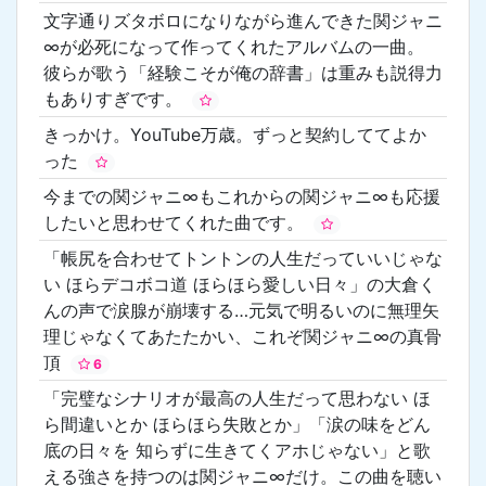
文字通りズタボロになりながら進んできた関ジャニ
∞が必死になって作ってくれたアルバムの一曲。
彼らが歌う「経験こそが俺の辞書」は重みも説得力
もありすぎです。
きっかけ。YouTube万歳。ずっと契約しててよか
った
今までの関ジャニ∞もこれからの関ジャニ∞も応援
したいと思わせてくれた曲です。
「帳尻を合わせてトントンの人生だっていいじゃな
い ほらデコボコ道 ほらほら愛しい日々」の大倉く
んの声で涙腺が崩壊する…元気で明るいのに無理矢
理じゃなくてあたたかい、これぞ関ジャニ∞の真骨
頂
6
「完璧なシナリオが最高の人生だって思わない ほ
ら間違いとか ほらほら失敗とか」「涙の味をどん
底の日々を 知らずに生きてくアホじゃない」と歌
える強さを持つのは関ジャニ∞だけ。この曲を聴い