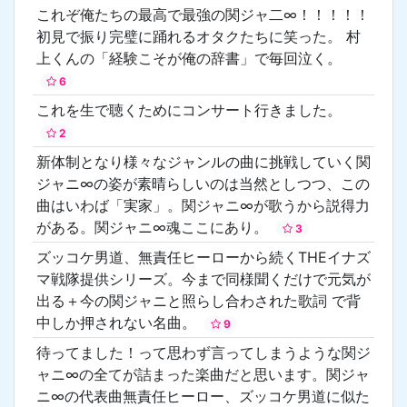
これぞ俺たちの最高で最強の関ジャ二∞！！！！！
初見で振り完璧に踊れるオタクたちに笑った。 村
上くんの「経験こそが俺の辞書」で毎回泣く。
6
これを生で聴くためにコンサート行きました。
2
新体制となり様々なジャンルの曲に挑戦していく関
ジャニ∞の姿が素晴らしいのは当然としつつ、この
曲はいわば「実家」。関ジャニ∞が歌うから説得力
がある。関ジャニ∞魂ここにあり。
3
ズッコケ男道、無責任ヒーローから続くTHEイナズ
マ戦隊提供シリーズ。今まで同様聞くだけで元気が
出る＋‪今の関ジャニと照らし合わされた歌詞 で背
中しか押されない名曲。
9
待ってました！って思わず言ってしまうような関ジ
ャニ∞の全てが詰まった楽曲だと思います。関ジャ
ニ∞の代表曲無責任ヒーロー、ズッコケ男道に似た