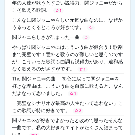
年の人達が歌うとすごい説得力。関ジャニ∞だから
こそ歌える歌詞。
1
こんなに関ジャニ∞らしい元気な曲なのに、なぜか
うるっとくるところが好きです。
関ジャニらしさが詰まった一曲
やっぱり関ジャニ∞にはこういう曲が似合う！歌割
まで完璧です！意外と歌うのが難しいと思うのです
が、こういった歌詞も曲調も説得力があり、違和感
なく歌えるのがさすがです。
1
The 関ジャニ∞の曲。 初心に戻って関ジャニ∞を
好きな理由は、こういう曲を自然に歌えるとこなん
だよなって思いました。
1
「完璧なシナリオが最高の人生だって思わない」こ
この歌詞が特に好きです。
2
関ジャニ∞が好きでよかったと改めて思ったそんな
一曲です。私の大好きなエイトがたくさん詰まって
いる。