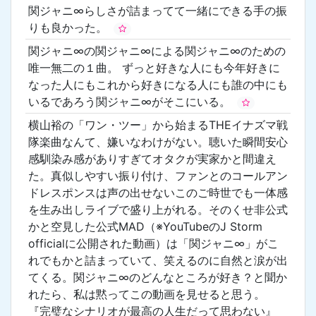
関ジャニ∞らしさが詰まってて一緒にできる手の振
りも良かった。
関ジャニ∞の関ジャニ∞による関ジャニ∞のための
唯一無二の１曲。 ずっと好きな人にも今年好きに
なった人にもこれから好きになる人にも誰の中にも
いるであろう関ジャニ∞がそこにいる。
横山裕の「ワン・ツー」から始まるTHEイナズマ戦
隊楽曲なんて、嫌いなわけがない。聴いた瞬間安心
感馴染み感がありすぎてオタクが実家かと間違え
た。真似しやすい振り付け、ファンとのコールアン
ドレスポンスは声の出せないこのご時世でも一体感
を生み出しライブで盛り上がれる。そのくせ非公式
かと空見した公式MAD（※YouTubeのJ Storm
officialに公開された動画）は「関ジャニ∞」がこ
れでもかと詰まっていて、笑えるのに自然と涙が出
てくる。関ジャニ∞のどんなところが好き？と聞か
れたら、私は黙ってこの動画を見せると思う。
『完璧なシナリオが最高の人生だって思わない』