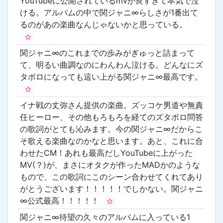
YouTubeに公開されているmvが良すぎて本気で泣
ける。アルバムの中で関ジャニ∞らしさが1番出て
るのがあの楽曲なんじゃないかと思っている。
関ジャニ∞のこれまでの歩みがぎゅっと詰まって
て、明るい曲調なのにわんわん泣ける。どんなにズ
タボロになっても這い上がる関ジャニ∞最高です。
イナ戦の丈弥さん提供の楽曲。ズッコケ男道や無責
任ヒーロー、その他もろもろを経てのズタボロ問答
の歌詞がとても沁みます。今の関ジャニ∞だからこ
そ歌える楽曲なのかなと思います。あと、これに合
わせたCM！あれも最高だしYouTubeに上がった
MV(？)が、まさにオタクが作ったMADかのような
もので、この歌詞にこのシーン合わせてくれてあり
がとうございます！！！！！でしかない。関ジャニ
∞公式最高！！！！！
関ジャニ∞待望の久々のアルバムに入っている1