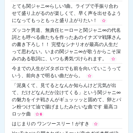
とても関ジャニ∞らしい1曲。ライブで手振り合わ
せて盛り上がるのが楽しくて、早く声を出せるよう
になってもっともっと盛り上がりたい！
ズッコケ男道、無責任ヒーローと関ジャニ∞の代名
詞とも呼べる曲たちを作ったあのイナズマ戦隊さん
の書き下ろし！！ 完璧なシナリオが最高の人生だ
って思わない。いまの関ジャニ∞が歌うからこそ深
みのある歌詞に、いつも勇気づけられます。
今までの人生がズタボロでも前を向いていこうって
いう、前向きで明るい曲だから。
「泥臭くて、見てるとなんか知らんけど元気が出
て、だけどなんだか泣けてくる」という関ジャニ∞
の魅力をイナ戦さんがギュッッッと固めて、卵とパ
ン粉つけて油で揚げましたみたいな曲です 最高コ
ロッケ曲
6
はじまりの ワンツースリー！がすき