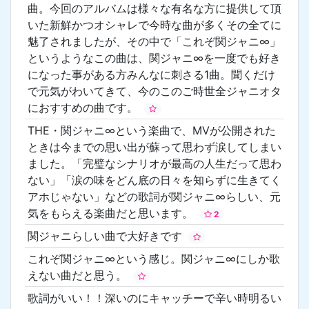
曲。今回のアルバムは様々な有名な方に提供して頂
いた新鮮かつオシャレで今時な曲が多くその全てに
魅了されましたが、その中で「これぞ関ジャニ∞」
というようなこの曲は、関ジャニ∞を一度でも好き
になった事がある方みんなに刺さる1曲。聞くだけ
で元気がわいてきて、今のこのご時世全ジャニオタ
におすすめの曲です。
THE・関ジャニ∞という楽曲で、MVが公開された
ときは今までの思い出が蘇って思わず涙してしまい
ました。「完璧なシナリオが最高の人生だって思わ
ない」「涙の味をどん底の日々を知らずに生きてく
アホじゃない」などの歌詞が関ジャニ∞らしい、元
気をもらえる楽曲だと思います。
2
関ジャニらしい曲で大好きです
これぞ関ジャニ∞という感じ。関ジャニ∞にしか歌
えない曲だと思う。
歌詞がいい！！深いのにキャッチーで辛い時明るい