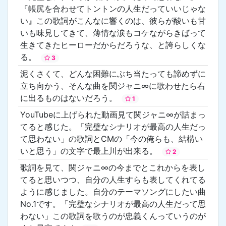
『帳尻を合わせてトントンの人生だっていいじゃな
い』この歌詞がこんなに響くのは、彼らが酸いも甘
いも味見してきて、薄情な涙もコケながらきばって
生きてきたヒーローだからだろうな、と誇らしくな
る。
3
泥くさくて、どんな困難にぶち当たっても諦めずに
立ち向かう、そんな曲を関ジャニ∞に歌わせたら右
に出るものはないだろう。
1
YouTubeに上げられた動画見て関ジャニ∞が詰まっ
てると感じた。「完璧なシナリオが最高の人生だっ
て思わない」の歌詞とCMの「今の俺らも、結構い
いと思う」の文字で最上川が出来る。
2
歌詞を見て、関ジャニ∞の今までとこれからを表し
てると思いつつ、自分の人生すらも表してくれてる
ように感じました。自分のテーマソングにしたい曲
No.1です。「完璧なシナリオが最高の人生だって思
わない」この歌詞を歌うのが忠義くんっていうのが