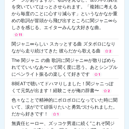
を突いていてはっとさせられます。「複雑に考える
から毎度のことに心すり減らす」というなかなか重
めの歌詞が冒頭から飛び出すところに関ジャニ∞ら
しさを感じる、エイターみんな大好きな曲。
11
関ジャニ∞らしい スカッとする曲 ズタボロになり
ながら走り続けてきた 彼らだから歌える曲
2
The 関ジャニ の曲 歌詞に関ジャニ∞が散りばめら
れてていいなあ〜って聞く度に思う。あとシンプル
にペンライト振るの楽しくて好きです
1
8BEATで聴いてドハマりしました！関ジャニっぽ
くて元気が出ます！経験こそが俺の辞書〜
2
色々なことで精神的にボロボロになっていた時に聞
いて、涙がでて頑張りたいと勇気づけられました。
だから好きです！
1
無責任ヒーロー、ズッコケ男道に続く“これぞ関ジ