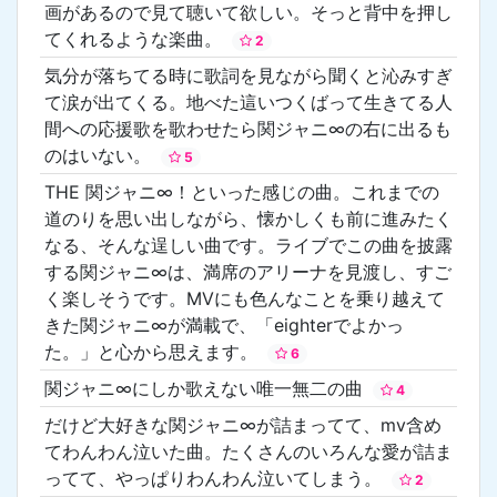
画があるので見て聴いて欲しい。そっと背中を押し
てくれるような楽曲。
2
気分が落ちてる時に歌詞を見ながら聞くと沁みすぎ
て涙が出てくる。地べた這いつくばって生きてる人
間への応援歌を歌わせたら関ジャニ∞の右に出るも
のはいない。
5
THE 関ジャニ∞！といった感じの曲。これまでの
道のりを思い出しながら、懐かしくも前に進みたく
なる、そんな逞しい曲です。ライブでこの曲を披露
する関ジャニ∞は、満席のアリーナを見渡し、すご
く楽しそうです。MVにも色んなことを乗り越えて
きた関ジャニ∞が満載で、「eighterでよかっ
た。」と心から思えます。
6
関ジャニ∞にしか歌えない唯一無二の曲
4
だけど大好きな関ジャニ∞が詰まってて、mv含め
てわんわん泣いた曲。たくさんのいろんな愛が詰ま
ってて、やっぱりわんわん泣いてしまう。
2