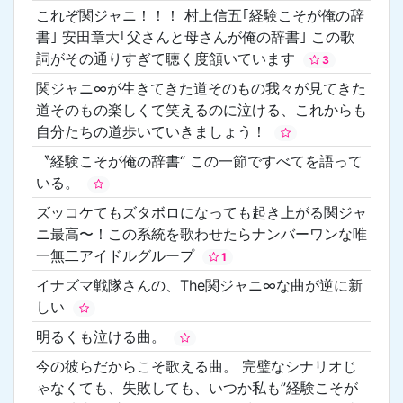
これぞ関ジャニ！！！ 村上信五｢経験こそが俺の辞
書｣ 安田章大｢父さんと母さんが俺の辞書｣ この歌
詞がその通りすぎて聴く度頷いています
3
関ジャニ∞が生きてきた道そのもの我々が見てきた
道そのもの楽しくて笑えるのに泣ける、これからも
自分たちの道歩いていきましょう！
〝経験こそが俺の辞書“ この一節ですべてを語って
いる。
ズッコケてもズタボロになっても起き上がる関ジャ
ニ最高〜！この系統を歌わせたらナンバーワンな唯
一無二アイドルグループ
1
イナズマ戦隊さんの、The関ジャニ∞な曲が逆に新
しい
明るくも泣ける曲。
今の彼らだからこそ歌える曲。 完璧なシナリオじ
ゃなくても、失敗しても、いつか私も”経験こそが