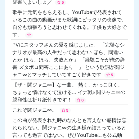
辞書＼よいしょ／
5
歌手に元気をもらえるし、YouTubeで発表されて
いるこの曲の動画がまた歌詞にピッタリの映像で、
自分も頑張ろうと思わせてくれる。子供も大好きで
す。
PVにスタッフさんの愛を感じました。 「完璧なシ
ナリオが最高の人生だって思わない ほら、間違い
とか ほら、ほら、失敗とか」 「経験こそが俺の辞
書 ズタボロ問答ここにあり！」 という歌詞が関ジ
ャニ∞とマッチしていてすごく好きです
5
【ザ・関ジャニ∞】な一曲。 熱く、かっこ良く、
ちょっと情けなくて泣ける… イナ戦×関ジャニ∞の
親和性は折り紙付きです！
6
これぞ関ジャニ∞。
5
この曲が発表された時のなんとも言えない感情は忘
れられない。関ジャニ∞の生き様が詰まっていると
言っても過言ではない。ぜひYouTubeにも公式動