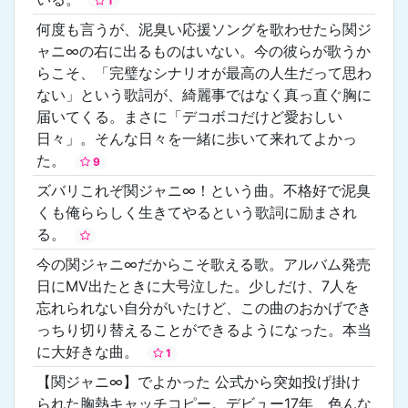
1
何度も言うが、泥臭い応援ソングを歌わせたら関ジ
ャニ∞の右に出るものはいない。今の彼らが歌うか
らこそ、「完璧なシナリオが最高の人生だって思わ
ない」という歌詞が、綺麗事ではなく真っ直ぐ胸に
届いてくる。まさに「デコボコだけど愛おしい
日々」。そんな日々を一緒に歩いて来れてよかっ
た。
9
ズバリこれぞ関ジャニ∞！という曲。不格好で泥臭
くも俺ららしく生きてやるという歌詞に励まされ
る。
今の関ジャニ∞だからこそ歌える歌。アルバム発売
日にMV出たときに大号泣した。少しだけ、7人を
忘れられない自分がいたけど、この曲のおかげでき
っちり切り替えることができるようになった。本当
に大好きな曲。
1
【関ジャニ∞】でよかった 公式から突如投げ掛け
られた胸熱キャッチコピー。デビュー17年、色んな