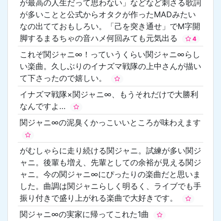
が最高の人生だって思わない」などなど刺さる歌詞
が多いことと公式からオタクが作ったMADみたい
なの出てておもしろい。「己を突き通せ」でM字開
脚するまるちゃの音ハメ何回みても元気出る
4
これぞ関ジャニ∞！っていうくらい関ジャニ∞らし
い楽曲。久しぶりのイナズマ戦隊の上中さんが描い
て下さったので嬉しい。
イナズマ戦隊×関ジャニ∞、もうそれだけで大勝利
なんですよ…
関ジャニ∞の泥臭くかっこいいところが味わえます
がむしゃらに走り続ける関ジャニ。試練が多い関ジ
ャニ。後輩も増え、先輩としての余裕が見える関ジ
ャニ。今の関ジャニ∞にぴったりの楽曲だと思いま
した。曲調は関ジャニらしく明るく、ライブでも手
振り付きで盛り上がれる楽曲で大好きです。
関ジャニ∞の実家に帰ってこれた1曲