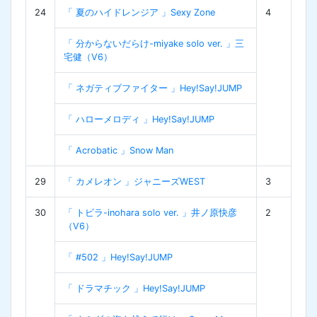
24
「 夏のハイドレンジア 」Sexy Zone
4
「 分からないだらけ-miyake solo ver. 」三
宅健（V6）
「 ネガティブファイター 」Hey!Say!JUMP
「 ハローメロディ 」Hey!Say!JUMP
「 Acrobatic 」Snow Man
29
「 カメレオン 」ジャニーズWEST
3
30
「 トビラ-inohara solo ver. 」井ノ原快彦
2
（V6）
「 #502 」Hey!Say!JUMP
「 ドラマチック 」Hey!Say!JUMP