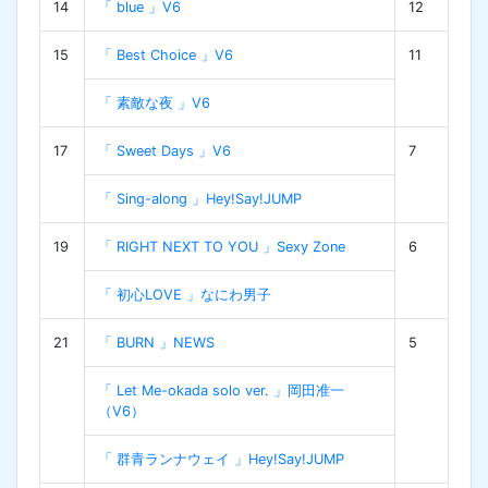
14
「 blue 」V6
12
15
「 Best Choice 」V6
11
「 素敵な夜 」V6
17
「 Sweet Days 」V6
7
「 Sing-along 」Hey!Say!JUMP
19
「 RIGHT NEXT TO YOU 」Sexy Zone
6
「 初心LOVE 」なにわ男子
21
「 BURN 」NEWS
5
「 Let Me-okada solo ver. 」岡田准一
（V6）
「 群青ランナウェイ 」Hey!Say!JUMP