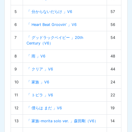
5
「 分からないだらけ 」V6
57
6
「 Heart Beat Groovin' 」V6
56
7
「 グッドラックベイビー 」20th
54
Century（V6）
8
「 雨 」V6
48
9
「 クリア 」V6
44
10
「 家族 」V6
24
11
「 トビラ 」V6
22
12
「 僕らは まだ 」V6
19
13
「 家族-morita solo ver. 」森田剛（V6）
14