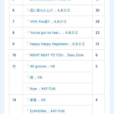
6
「 恋に落ちたんだ 」A.B.C-Z
30
7
「 VIVA You達!! 」A.B.C-Z
28
8
「 You’ve got no fear... 」A.B.C-Z
22
9
「 Happy Happy Happiness 」A.B.C-Z
13
10
「 RIGHT NEXT TO YOU 」Sexy Zone
9
11
「 95 groove 」V6
5
「 雨 」V6
「 Roar 」KAT-TUN
14
「 家族 」V6
4
「 EUPHORIA 」KAT-TUN