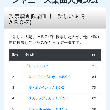
投票層近似楽曲【「新しい太陽」
A.B.C-Z】
「新しい太陽」 A.B.C-Zに投票した人が、他に何の
曲に投票していたのかと言うデータです。
順位
楽曲名
Pt
1
「 灯 」A.B.C-Z
212
2
「 Nothin' but funky 」A.B.C-Z
84
3
「 夏と君のうた 」A.B.C-Z
75
4
「 チカラノアリカ 」A.B.C-Z
69
5
「 Life is Beautiful 」A.B.C-Z
38