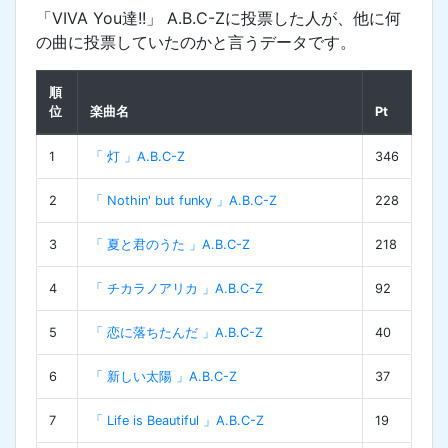
「VIVA You達!!」 A.B.C-Zに投票した人が、他に何
の曲に投票していたのかと言うデータです。
順
位
楽曲名
Pt
1
「 灯 」A.B.C-Z
346
2
「 Nothin' but funky 」A.B.C-Z
228
3
「 夏と君のうた 」A.B.C-Z
218
4
「 チカラノアリカ 」A.B.C-Z
92
5
「 恋に落ちたんだ 」A.B.C-Z
40
6
「 新しい太陽 」A.B.C-Z
37
7
「 Life is Beautiful 」A.B.C-Z
19