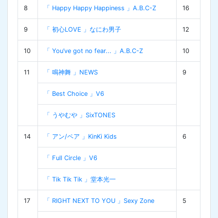
8
「 Happy Happy Happiness 」A.B.C-Z
16
9
「 初心LOVE 」なにわ男子
12
10
「 You’ve got no fear... 」A.B.C-Z
10
11
「 鳴神舞 」NEWS
9
「 Best Choice 」V6
「 うやむや 」SixTONES
14
「 アン/ペア 」KinKi Kids
6
「 Full Circle 」V6
「 Tik Tik Tik 」堂本光一
17
「 RIGHT NEXT TO YOU 」Sexy Zone
5