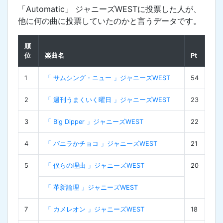
「Automatic」 ジャニーズWESTに投票した人が、
他に何の曲に投票していたのかと言うデータです。
順
位
楽曲名
Pt
1
「 サムシング・ニュー 」ジャニーズWEST
54
2
「 週刊うまくいく曜日 」ジャニーズWEST
23
3
「 Big Dipper 」ジャニーズWEST
22
4
「 バニラかチョコ 」ジャニーズWEST
21
5
「 僕らの理由 」ジャニーズWEST
20
「 革新論理 」ジャニーズWEST
7
「 カメレオン 」ジャニーズWEST
18