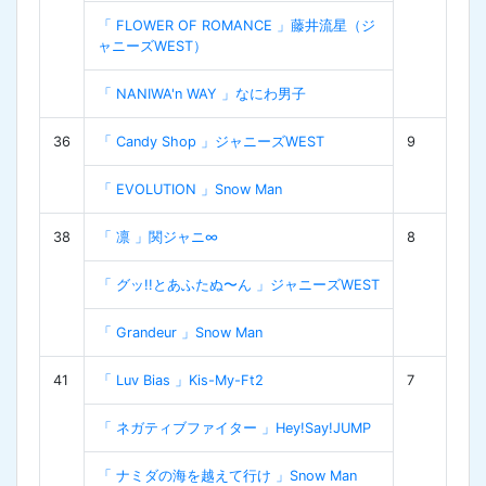
「 FLOWER OF ROMANCE 」藤井流星（ジ
ャニーズWEST）
「 NANIWA'n WAY 」なにわ男子
36
「 Candy Shop 」ジャニーズWEST
9
「 EVOLUTION 」Snow Man
38
「 凛 」関ジャニ∞
8
「 グッ!!とあふたぬ〜ん 」ジャニーズWEST
「 Grandeur 」Snow Man
41
「 Luv Bias 」Kis-My-Ft2
7
「 ネガティブファイター 」Hey!Say!JUMP
「 ナミダの海を越えて行け 」Snow Man