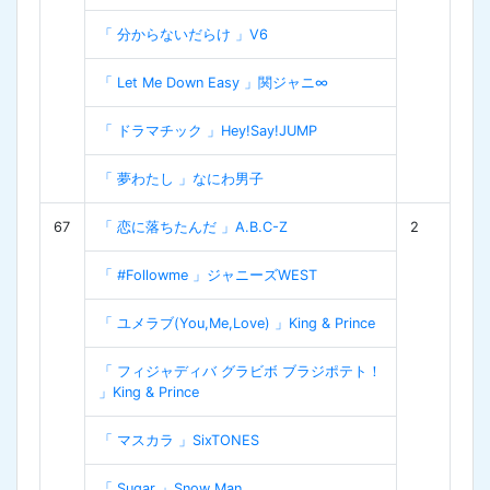
「 分からないだらけ 」V6
「 Let Me Down Easy 」関ジャニ∞
「 ドラマチック 」Hey!Say!JUMP
「 夢わたし 」なにわ男子
67
「 恋に落ちたんだ 」A.B.C-Z
2
「 #Followme 」ジャニーズWEST
「 ユメラブ(You,Me,Love) 」King & Prince
「 フィジャディバ グラビボ ブラジポテト！
」King & Prince
「 マスカラ 」SixTONES
「 Sugar 」Snow Man