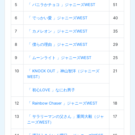
5
「 バニラかチョコ 」ジャニーズWEST
51
6
「 でっかい愛 」ジャニーズWEST
40
7
「 カメレオン 」ジャニーズWEST
35
8
「 僕らの理由 」ジャニーズWEST
29
9
「 ムーンライト 」ジャニーズWEST
25
10
「 KNOCK OUT 」神山智洋（ジャニーズ
21
WEST）
「 初心LOVE 」なにわ男子
12
「 Rainbow Chaser 」ジャニーズWEST
18
13
「 サラリーマンの父さん 」重岡大毅（ジャ
17
ニーズWEST）