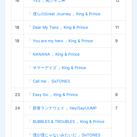
16
「 YES 」関ジャニ∞
12
「 僕らのGreat Journey 」King & Prince
18
「 Dear My Tiara 」King & Prince
11
19
「 You are my hero 」King & Prince
9
「 NANANA 」King & Prince
「 サマーデイズ 」King & Prince
「 Call me 」SixTONES
23
「 Easy Go 」King & Prince
8
24
「 群青ランナウェイ 」Hey!Say!JUMP
7
「 BUBBLES & TROUBLES 」King & Prince
「 僕が僕じゃないみたいだ 」SixTONES