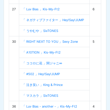
27
「 Luv Bias 」Kis-My-Ft2
6
「 ネガティブファイター 」Hey!Say!JUMP
「 うやむや 」SixTONES
30
「 RIGHT NEXT TO YOU 」Sexy Zone
5
「 A10TION 」Kis-My-Ft2
「 ココロに花 」関ジャニ∞
「 #502 」Hey!Say!JUMP
「 泣き笑い 」King & Prince
「 マスカラ 」SixTONES
36
「 Luv Bias - another - 」Kis-My-Ft2
4