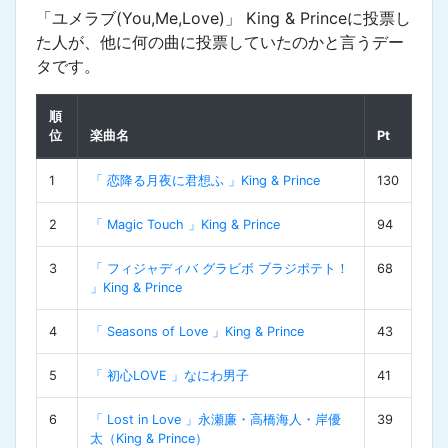
「ユメラブ(You,Me,Love)」 King & Princeに投票し
た人が、他に何の曲に投票していたのかと言うデー
タです。
順
位
楽曲名
Pt
1
「 恋降る月夜に君想ふ 」King & Prince
130
2
「 Magic Touch 」King & Prince
94
3
「 フィジャディバ グラビボ ブラジポテト！
68
」King & Prince
4
「 Seasons of Love 」King & Prince
43
5
「 初心LOVE 」なにわ男子
41
6
「 Lost in Love 」永瀬廉・高橋海人・岸優
39
太（King & Prince）