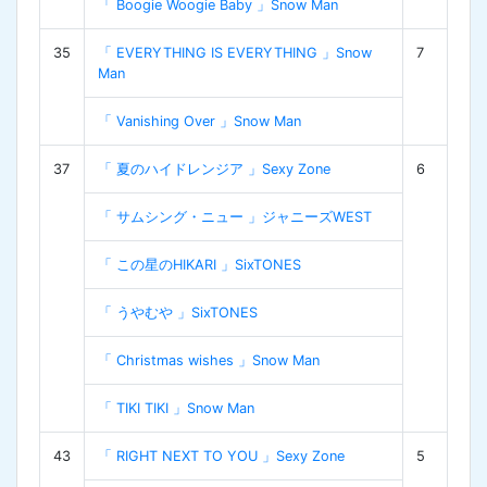
「 Boogie Woogie Baby 」Snow Man
35
「 EVERYTHING IS EVERYTHING 」Snow
7
Man
「 Vanishing Over 」Snow Man
37
「 夏のハイドレンジア 」Sexy Zone
6
「 サムシング・ニュー 」ジャニーズWEST
「 この星のHIKARI 」SixTONES
「 うやむや 」SixTONES
「 Christmas wishes 」Snow Man
「 TIKI TIKI 」Snow Man
43
「 RIGHT NEXT TO YOU 」Sexy Zone
5