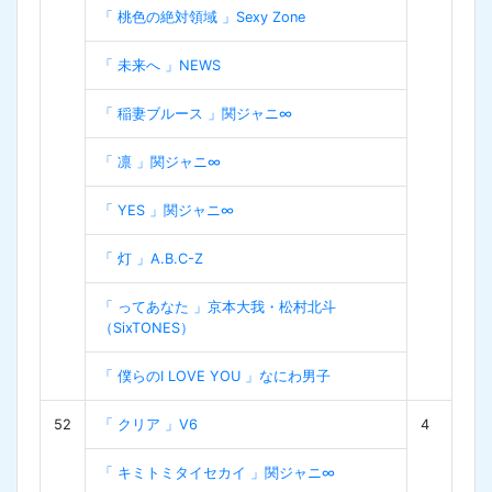
「 桃色の絶対領域 」Sexy Zone
「 未来へ 」NEWS
「 稲妻ブルース 」関ジャニ∞
「 凛 」関ジャニ∞
「 YES 」関ジャニ∞
「 灯 」A.B.C-Z
「 ってあなた 」京本大我・松村北斗
（SixTONES）
「 僕らのI LOVE YOU 」なにわ男子
52
「 クリア 」V6
4
「 キミトミタイセカイ 」関ジャニ∞