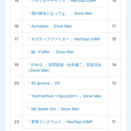
14
「 シャッターチャンス 」Hey!Say!JUMP
19
「 僕の彼女になってよ。 」Snow Man
16
「 Acrobatic 」Snow Man
17
17
「 ネガティブファイター 」Hey!Say!JUMP
15
「 縁 -YUÁN- 」Snow Man
19
「 P.M.G. 」深澤辰哉・向井康二・宮舘涼太
14
（Snow Man）
20
「 95 groove 」V6
12
「 YumYumYum 〜SpicyGirl〜 」Snow Man
「 My Sweet Girl 」Snow Man
23
「 群青ランナウェイ 」Hey!Say!JUMP
11