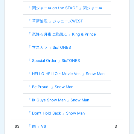
「 関ジャニ∞ on the STAGE 」関ジャニ∞
「 革新論理 」ジャニーズWEST
「 恋降る月夜に君想ふ 」King & Prince
「 マスカラ 」SixTONES
「 Special Order 」SixTONES
「 HELLO HELLO - Movie Ver. 」Snow Man
「 Be Proud! 」Snow Man
「 IX Guys Snow Man 」Snow Man
「 Don't Hold Back 」Snow Man
63
「 雨 」V6
3