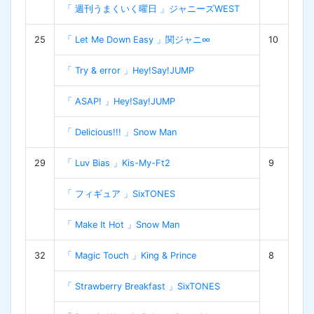
「 週刊うまくいく曜日 」ジャニーズWEST
25
「 Let Me Down Easy 」関ジャニ∞
10
「 Try & error 」Hey!Say!JUMP
「 ASAP! 」Hey!Say!JUMP
「 Delicious!!! 」Snow Man
29
「 Luv Bias 」Kis-My-Ft2
9
「 フィギュア 」SixTONES
「 Make It Hot 」Snow Man
32
「 Magic Touch 」King & Prince
8
「 Strawberry Breakfast 」SixTONES