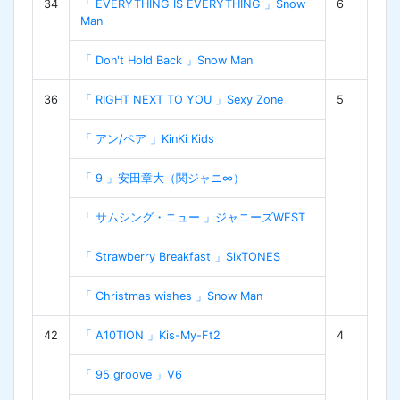
34
「 EVERYTHING IS EVERYTHING 」Snow
6
Man
「 Don't Hold Back 」Snow Man
36
「 RIGHT NEXT TO YOU 」Sexy Zone
5
「 アン/ペア 」KinKi Kids
「 9 」安田章大（関ジャニ∞）
「 サムシング・ニュー 」ジャニーズWEST
「 Strawberry Breakfast 」SixTONES
「 Christmas wishes 」Snow Man
42
「 A10TION 」Kis-My-Ft2
4
「 95 groove 」V6