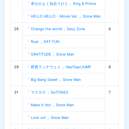
「 幸せがよく似合うひと 」King & Prince
「 HELLO HELLO - Movie Ver. 」Snow Man
26
「 Change the world 」Sexy Zone
9
「 Roar 」KAT-TUN
「 GRATITUDE 」Snow Man
29
「 群青ランナウェイ 」Hey!Say!JUMP
8
「 Big Bang Sweet 」Snow Man
31
「 マスカラ 」SixTONES
7
「 Make It Hot 」Snow Man
「 Lock on! 」Snow Man