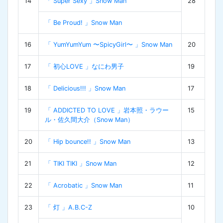
14
「 Super Sexy 」Snow Man
28
「 Be Proud! 」Snow Man
16
「 YumYumYum 〜SpicyGirl〜 」Snow Man
20
17
「 初心LOVE 」なにわ男子
19
18
「 Delicious!!! 」Snow Man
17
19
「 ADDICTED TO LOVE 」岩本照・ラウー
15
ル・佐久間大介（Snow Man）
20
「 Hip bounce!! 」Snow Man
13
21
「 TIKI TIKI 」Snow Man
12
22
「 Acrobatic 」Snow Man
11
23
「 灯 」A.B.C-Z
10