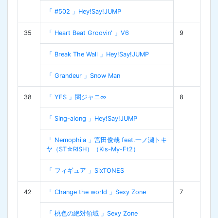
「 #502 」Hey!Say!JUMP
35
「 Heart Beat Groovin' 」V6
9
「 Break The Wall 」Hey!Say!JUMP
「 Grandeur 」Snow Man
38
「 YES 」関ジャニ∞
8
「 Sing-along 」Hey!Say!JUMP
「 Nemophila 」宮田俊哉 feat.一ノ瀬トキ
ヤ（ST☆RISH）（Kis-My-Ft2）
「 フィギュア 」SixTONES
42
「 Change the world 」Sexy Zone
7
「 桃色の絶対領域 」Sexy Zone