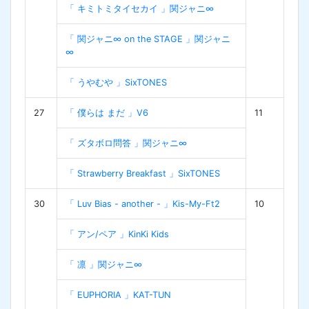
「 キミトミタイセカイ 」関ジャニ∞
「 関ジャニ∞ on the STAGE 」関ジャニ
∞
「 うやむや 」SixTONES
27
「 僕らは まだ 」V6
11
「 ズタボロ問答 」関ジャニ∞
「 Strawberry Breakfast 」SixTONES
30
「 Luv Bias - another - 」Kis-My-Ft2
10
「 アン/ペア 」KinKi Kids
「 凛 」関ジャニ∞
「 EUPHORIA 」KAT-TUN