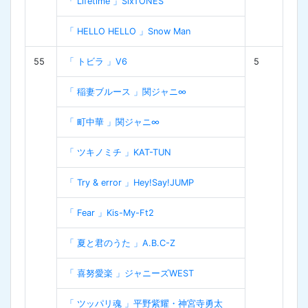
「 Lifetime 」SixTONES
「 HELLO HELLO 」Snow Man
55
「 トビラ 」V6
5
「 稲妻ブルース 」関ジャニ∞
「 町中華 」関ジャニ∞
「 ツキノミチ 」KAT-TUN
「 Try & error 」Hey!Say!JUMP
「 Fear 」Kis-My-Ft2
「 夏と君のうた 」A.B.C-Z
「 喜努愛楽 」ジャニーズWEST
「 ツッパリ魂 」平野紫耀・神宮寺勇太