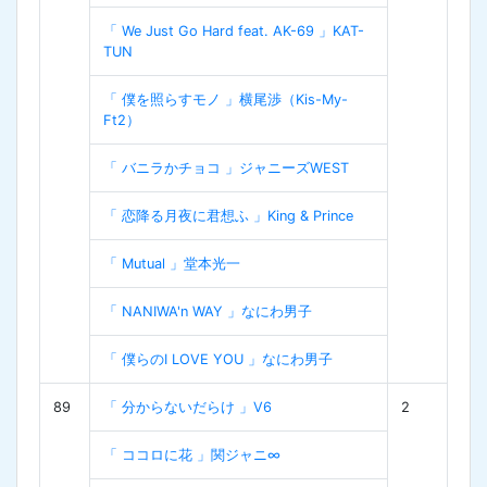
「 We Just Go Hard feat. AK-69 」KAT-
TUN
「 僕を照らすモノ 」横尾渉（Kis-My-
Ft2）
「 バニラかチョコ 」ジャニーズWEST
「 恋降る月夜に君想ふ 」King & Prince
「 Mutual 」堂本光一
「 NANIWA'n WAY 」なにわ男子
「 僕らのI LOVE YOU 」なにわ男子
89
「 分からないだらけ 」V6
2
「 ココロに花 」関ジャニ∞