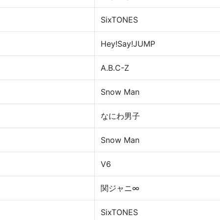
SixTONES
Hey!Say!JUMP
A.B.C-Z
Snow Man
なにわ男子
Snow Man
V6
関ジャニ∞
SixTONES