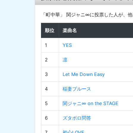
「町中華」 関ジャニ∞に投票した人が、
順位
楽曲名
1
YES
2
凛
3
Let Me Down Easy
4
稲妻ブルース
5
関ジャニ∞ on the STAGE
6
ズタボロ問答
7
初心LOVE