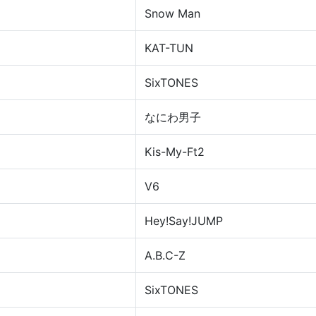
Snow Man
KAT-TUN
SixTONES
なにわ男子
Kis-My-Ft2
V6
Hey!Say!JUMP
A.B.C-Z
SixTONES