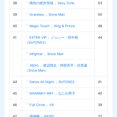
38
「 桃色の絶対領域 」Sexy Zone
53
39
「 Grandeur 」Snow Man
50
40
「 Magic Touch 」King & Prince
48
41
「 EXTRA VIP 」ジェシー・田中樹
44
（SixTONES）
「 Infighter 」Snow Man
「 360m 」渡辺翔太・阿部亮平・目黒蓮
（Snow Man）
44
「 Dance All Night 」SixTONES
41
45
「 NANIWA'n WAY 」なにわ男子
40
46
「 Full Circle 」V6
39
47
「 鳴神舞 」NEWS
37