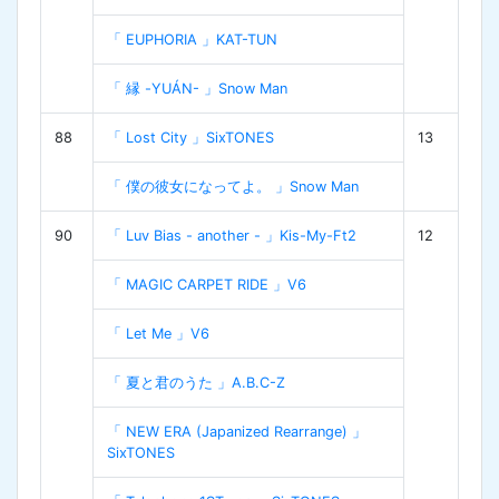
「 EUPHORIA 」KAT-TUN
「 縁 -YUÁN- 」Snow Man
88
「 Lost City 」SixTONES
13
「 僕の彼女になってよ。 」Snow Man
90
「 Luv Bias - another - 」Kis-My-Ft2
12
「 MAGIC CARPET RIDE 」V6
「 Let Me 」V6
「 夏と君のうた 」A.B.C-Z
「 NEW ERA (Japanized Rearrange) 」
SixTONES