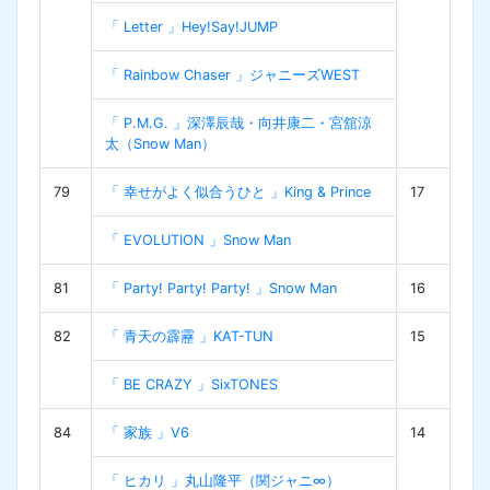
「 Letter 」Hey!Say!JUMP
「 Rainbow Chaser 」ジャニーズWEST
「 P.M.G. 」深澤辰哉・向井康二・宮舘涼
太（Snow Man）
79
「 幸せがよく似合うひと 」King & Prince
17
「 EVOLUTION 」Snow Man
81
「 Party! Party! Party! 」Snow Man
16
82
「 青天の霹靂 」KAT-TUN
15
「 BE CRAZY 」SixTONES
84
「 家族 」V6
14
「 ヒカリ 」丸山隆平（関ジャニ∞）