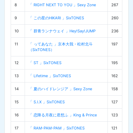
8
「 RIGHT NEXT TO YOU 」Sexy Zone
267
9
「 この星のHIKARI 」SixTONES
260
10
「 群青ランナウェイ 」Hey!Say!JUMP
236
11
「 ってあなた 」京本大我・松村北斗
197
（SixTONES）
12
「 ST 」SixTONES
195
13
「 Lifetime 」SixTONES
162
14
「 夏のハイドレンジア 」Sexy Zone
158
15
「 S.I.X 」SixTONES
127
16
「 恋降る月夜に君想ふ 」King & Prince
123
17
「 RAM-PAM-PAM 」SixTONES
121