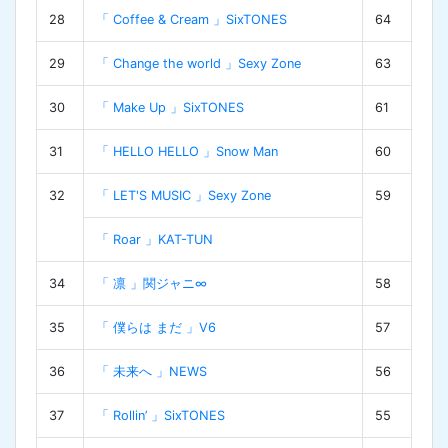
28
「 Coffee & Cream 」SixTONES
64
29
「 Change the world 」Sexy Zone
63
30
「 Make Up 」SixTONES
61
31
「 HELLO HELLO 」Snow Man
60
32
「 LET'S MUSIC 」Sexy Zone
59
「 Roar 」KAT-TUN
34
「 凛 」関ジャニ∞
58
35
「 僕らは まだ 」V6
57
36
「 未来へ 」NEWS
56
37
「 Rollin’ 」SixTONES
55