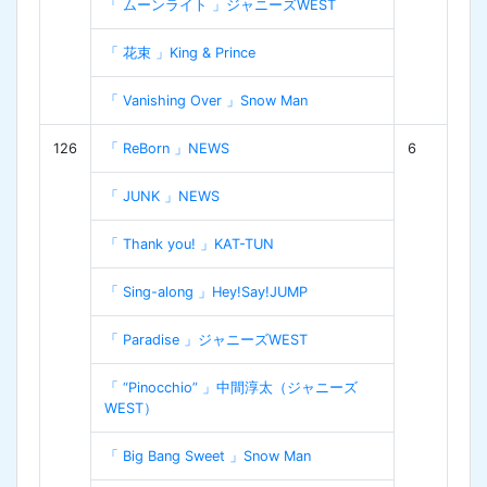
「 ムーンライト 」ジャニーズWEST
「 花束 」King & Prince
「 Vanishing Over 」Snow Man
126
「 ReBorn 」NEWS
6
「 JUNK 」NEWS
「 Thank you! 」KAT-TUN
「 Sing-along 」Hey!Say!JUMP
「 Paradise 」ジャニーズWEST
「 “Pinocchio” 」中間淳太（ジャニーズ
WEST）
「 Big Bang Sweet 」Snow Man