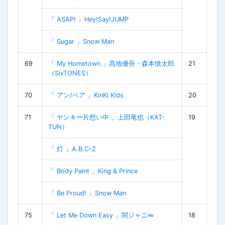
「 ASAP! 」Hey!Say!JUMP
「 Sugar 」Snow Man
69
「 My Hometown 」髙地優吾・森本慎太郎
21
（SixTONES）
70
「 アン/ペア 」KinKi Kids
20
71
「 ヤンキー片想い中 」上田竜也（KAT-
19
TUN）
「 灯 」A.B.C-Z
「 Body Paint 」King & Prince
「 Be Proud! 」Snow Man
75
「 Let Me Down Easy 」関ジャニ∞
18