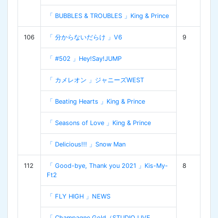
「 BUBBLES & TROUBLES 」King & Prince
106
「 分からないだらけ 」V6
9
「 #502 」Hey!Say!JUMP
「 カメレオン 」ジャニーズWEST
「 Beating Hearts 」King & Prince
「 Seasons of Love 」King & Prince
「 Delicious!!! 」Snow Man
112
「 Good-bye, Thank you 2021 」Kis-My-
8
Ft2
「 FLY HIGH 」NEWS
「 Champagne Gold（STUDIO LIVE