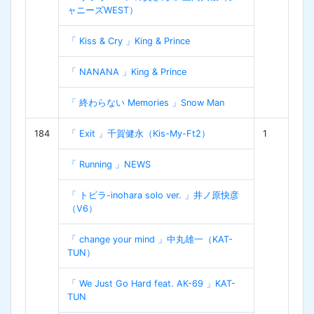
ャニーズWEST）
「 Kiss & Cry 」King & Prince
「 NANANA 」King & Prince
「 終わらない Memories 」Snow Man
184
「 Exit 」千賀健永（Kis-My-Ft2）
1
「 Running 」NEWS
「 トビラ-inohara solo ver. 」井ノ原快彦
（V6）
「 change your mind 」中丸雄一（KAT-
TUN）
「 We Just Go Hard feat. AK-69 」KAT-
TUN