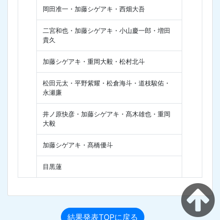
岡田准一・加藤シゲアキ・西畑大吾
二宮和也・加藤シゲアキ・小山慶一郎・増田
貴久
加藤シゲアキ・重岡大毅・松村北斗
松田元太・平野紫耀・松倉海斗・道枝駿佑・
永瀬廉
井ノ原快彦・加藤シゲアキ・髙木雄也・重岡
大毅
加藤シゲアキ・髙橋優斗
目黒蓮
結果発表TOPに戻る