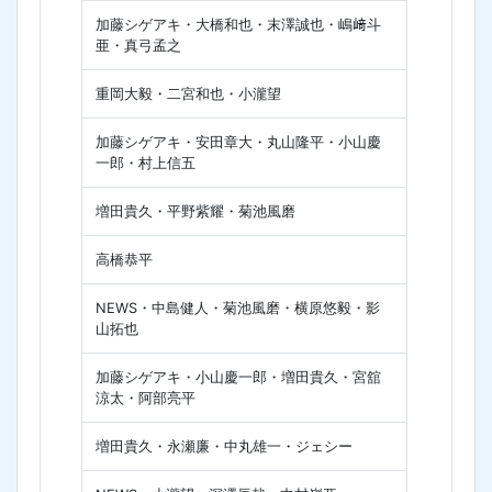
加藤シゲアキ・大橋和也・末澤誠也・嶋﨑斗
亜・真弓孟之
重岡大毅・二宮和也・小瀧望
加藤シゲアキ・安田章大・丸山隆平・小山慶
一郎・村上信五
増田貴久・平野紫耀・菊池風磨
高橋恭平
NEWS・中島健人・菊池風磨・横原悠毅・影
山拓也
加藤シゲアキ・小山慶一郎・増田貴久・宮舘
涼太・阿部亮平
増田貴久・永瀬廉・中丸雄一・ジェシー