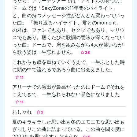
ったら」アリーナツアーでは「アイドルの持つ力」
ドームでは「SexyZoneの11年間のハイライト」
と、曲の持つメッセージ性がどんどん変わっていっ
た曲。 「振り返るハイライト、君とのmoment」
の君は、ファンでもあり、セクゾでもあり、マリウ
スでもあり。聴くたびに歌詞の意味が深くなってい
った曲。ドームで、肩を組みながら4人が笑いなが
ら歌う姿は一生忘れません。
28
これからも歳を重ねていくうえで、一生ふとした時
に頭の中で流れるであろう曲に出会えました。
11
アリーナでの演出が最高だったのにドームでそれを
こえてきて、一生忘れられない景色になりました
11
おしゃれ
2
夏のキラキラした思い出も冬のエモエモな思い出も
ぎっしりこの曲に詰まっている。この曲を聞く度に
2022年を思い出すんだろうな
4