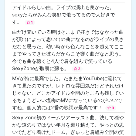
アイドルらしい曲。ライブの演出も良かった。
sexyたちがみんな笑顔で歌ってるので大好きで
す。
1
曲だけ聞いている時はそこまで好きではなかった曲
が演出によって思い出の曲になるのがライブの良さ
だなと思った。幼い時から色んなことを越えてここ
までやってきた彼らだからこそ響く曲だなと思う。
今でも曲を聴くと4人で肩を組んで笑っている
SexyZoneが脳裏に蘇る。
2
MVが特に最高でした。たまたまYouTubeに流れて
きて見たのですが、レトロな雰囲気だけどそれだけ
じゃない、どこかアイドル全開のところも残してい
るちょうどいい塩梅のMVになっているのがいいで
すね。個人的には2番の歌詞が最高です！
3
Sexy Zone初のドームツアーラスト曲。決して穏や
かな道のりではない年月を乗り越えて、やっとの思
いでたどり着けたドーム。ぎゅっと肩組み全開の笑