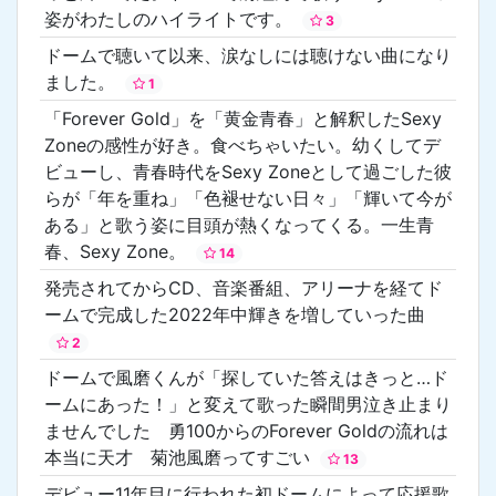
姿がわたしのハイライトです。
3
ドームで聴いて以来、涙なしには聴けない曲になり
ました。
1
「Forever Gold」を「黄金青春」と解釈したSexy
Zoneの感性が好き。食べちゃいたい。幼くしてデ
ビューし、青春時代をSexy Zoneとして過ごした彼
らが「年を重ね」「色褪せない日々」「輝いて今が
ある」と歌う姿に目頭が熱くなってくる。一生青
春、Sexy Zone。
14
発売されてからCD、音楽番組、アリーナを経てド
ームで完成した2022年中輝きを増していった曲
2
ドームで風磨くんが「探していた答えはきっと…ド
ームにあった！」と変えて歌った瞬間男泣き止まり
ませんでした 勇100からのForever Goldの流れは
本当に天才 菊池風磨ってすごい
13
デビュー11年目に行われた初ドームによって応援歌