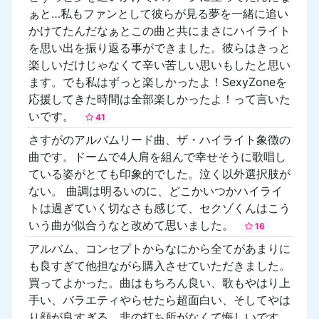
ぁと…私もファンとして彼らが見る夢を一緒に追い
かけてたんだなぁとこの曲と共にまさにハイライト
を思い出を振り返る事ができました。彼らはきっと
楽しいだけじゃなくて辛い苦しい思いもしたと思い
ます。でも私はずっと楽しかったよ！SexyZoneを
応援してきた時間は全部楽しかったよ！って言いた
いです。
41
さすがのアルバムリード曲、ザ・ハイライト象徴の
曲です。ドームで4人肩を組んで幸せそうに歌唱し
ている姿がとても印象的でした。泣く以外選択肢が
ない。 曲調は明るいのに、どこかいつかハイライ
トは過ぎていく切なさも感じて、セクゾくんはこう
いう曲が似合うなと改めて思いました。
16
アルバム、コンセプトからなにから全てがあまりに
も良すぎて他担ながら購入させていただきました。
買ってよかった。曲はもちろん良い、歌もやはり上
手い、バラエティやらせたら超面白い、そしてやは
り顔が良すぎる。非の打ち所がなくて悔しいです。