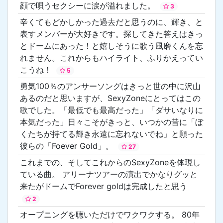
顔で唄うセクシーに涙が溢れました。
3
辛くてもどかしかった過去だと思うのに、輝き、と
表すメンバーが大好きです。探してきた答えはきっ
とドームにあった！と嬉しそうに歌う風磨くんを忘
れません。これからもハイライト、ふりかえってい
こうね！
5
勇気100％のアンサーソングはきっと世の中に沢山
あるのだと思いますが、SexyZoneにとってはこの
歌でした。「最低でも最高だった」「ダサいなりに
本気だった」日々こそがきっと、いつかの昔に「ぼ
くたちが持てる輝き永遠に忘れないでね」と願った
彼らの「Foever Gold」。
27
これまでの、そしてこれからのSexyZoneを体現し
ている曲。 アリーナツアーの演出でかなりグッと
来たがドームでForever goldは完成したと思う
2
オープニングを聴いただけでワクワクする。 80年