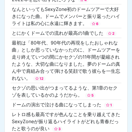
なんといってもSexyZone初のドームツアーで大好
きになった曲。ドームでメンバーと振り返ったハイ
ライトは私の心に永遠に輝きます。
6
とにかくドームでの流れが最高の1曲でした
2
最初は「80年代、90年代の再現をしたおしゃれな
曲」としか思っていなかったのに、ドームツアーを
走り終えていつの間にかセクゾの11年間が凝縮され
たような、大切な曲になりました。夢のドームの真
ん中で肩組み合って弾ける笑顔で歌う彼らを一生忘
れない。
12
セクゾの思い出がつまってるような、第1章のセク
ゾを表しているかのようだから。
5
ドームの演出で泣ける曲になってしまった
1
レトロ感も最高ですが色んなことを乗り越えてきた
SexyZoneが振り返るハイライトがどれも青春だっ
たと歌うのが良い
3