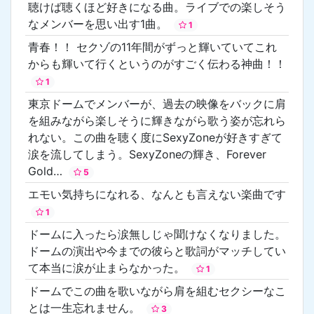
聴けば聴くほど好きになる曲。ライブでの楽しそう
なメンバーを思い出す1曲。
1
青春！！ セクゾの11年間がずっと輝いていてこれ
からも輝いて行くというのがすごく伝わる神曲！！
1
東京ドームでメンバーが、過去の映像をバックに肩
を組みながら楽しそうに輝きながら歌う姿が忘れら
れない。この曲を聴く度にSexyZoneが好きすぎて
涙を流してしまう。SexyZoneの輝き、Forever
Gold…
5
エモい気持ちになれる、なんとも言えない楽曲です
1
ドームに入ったら涙無しじゃ聞けなくなりました。
ドームの演出や今までの彼らと歌詞がマッチしてい
て本当に涙が止まらなかった。
1
ドームでこの曲を歌いながら肩を組むセクシーなこ
とは一生忘れません。
3