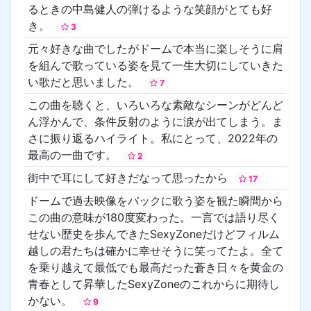
るときの中島健人の弾けるような笑顔がとても好
き。
3
元々好きな曲でしたがドームで本当に楽しそうに肩
を組んで歌っている姿を見て一生大切にしていきた
い歌だと思いました。
7
この曲を聴くと、いろいろな素敵なシーンがどんど
ん浮かんで、条件反射のように涙が出てしまう。ま
さに振り返るハイライト。私にとって、2022年の
最高の一曲です。
2
街中で耳にして好きだなって思ったから
17
ドームで過去映像をバックに歌う姿を観た瞬間から
この曲の意味が180度変わった。一言では語り尽く
せない歴史を歩んできたSexyZoneだけどフィルム
越しの君たちは確かに幸せそうに笑ってたよ。全て
を乗り越えて最低でも最高だった蒼き日々を黄金の
青春として昇華したSexyZoneのこれからに期待し
かない。
9