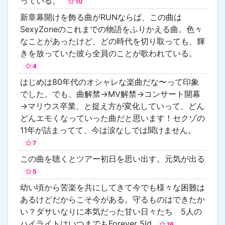
っている。
10
新章幕開けを飾る曲がRUNならば、この曲は
SexyZoneのこれまでの物語をふりかえる曲。色々
なことがあったけど、どの時代を切り取っても、輝
きを放っていた彼ら全員のことが歌われている。
4
はじめは80年代のオシャレな楽曲だな〜って印象
でした。でも、曲解禁→MV解禁→コンサート開幕
→マリウス卒業、と捉え方が変化していって、どん
どんエモくなっていった曲だと思います！セクゾの
11年が詰まってて、今は涙なしでは聞けません。
7
この曲を聴くとツアー初日を思い出す。元気が出る
5
幼い頃から苦楽を共にしてきて今でも様々な困難は
あるけどだからこそ今がある。守るものはできたか
い？ダサいなりに本気だった甘い日々たち 5人の
ハイライトはいつまでもForever 5ld
16