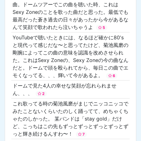
曲。ドームツアーでこの曲を聴いた時、これは
Sexy Zoneのことを歌った曲だと思った。最低でも
最高だった蒼き過去の日々があったから今があるな
んて笑顔で歌われたら泣いちゃうよ
5
YouTubeで聴いたときには、なるほど確かに80's
と現代って感じだな〜と思ってたけど、菊池風磨の
剛腕によってこの曲の意味を認識を改めさせられ
た。これはSexy Zoneの、Sexy Zoneの今の曲なん
だと。ドームで頭を殴られてから、毎日この曲でエ
モくなってる、、、輝いて今があるよ。
6
ドームで見た4人の幸せな笑顔が忘れられませ
ん、、、
2
これ歌ってる時の菊池風磨がまじでニッコニッコで
みたことないくらいたのしく踊ってて、めちゃくち
ゃたのしかった。 某バンドは「stay gold」だけ
ど、こっちはこの先もずっとずっとずっとずっとず
っと輝き続けるんすわ〜！
7