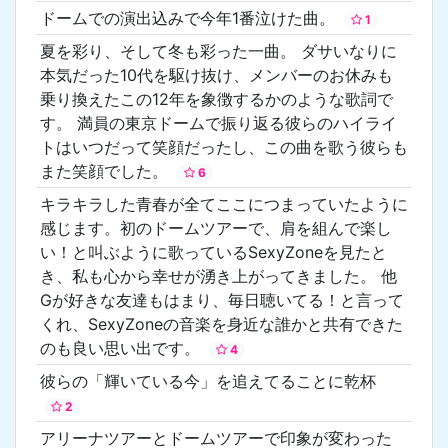
ドームでの演出込みで今年1番泣けた曲。
1
夏を彩り、そして冬も彩った一曲。 ダサいなりに
本気だった10代を駆け抜け、メンバーのお休みも
乗り換えたこの12年を象徴するかのような歌詞で
す。 満員の東京ドームで振り返る彼らのハイライ
トはいつだって笑顔だったし、この曲を歌う彼らも
また笑顔でした。
6
キラキラした青春が全てここにつまっていたように
感じます。初のドームツアーで、肩を組んで楽し
い！と叫ぶように歌っているSexyZoneを見たと
き、私も心から幸せが湧き上がってきました。 他
Gが好きな友達もはまり、毎日聴いてる！と言って
くれ、SexyZoneの音楽を身近な誰かと共有できた
のも良い思い出です。
4
彼らの「輝いている今」を追えてることに乾杯
2
アリーナツアーとドームツアーで印象が変わった