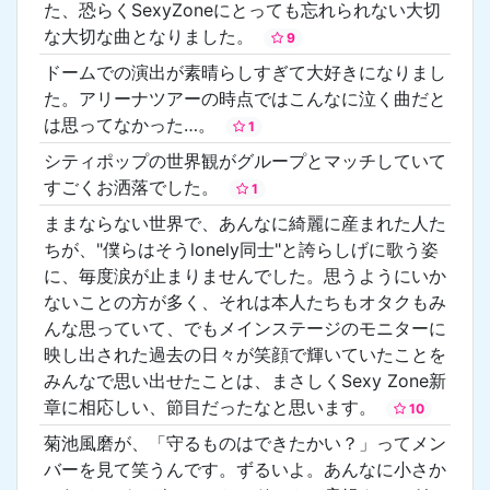
た、恐らくSexyZoneにとっても忘れられない大切
な大切な曲となりました。
9
ドームでの演出が素晴らしすぎて大好きになりまし
た。アリーナツアーの時点ではこんなに泣く曲だと
は思ってなかった…。
1
シティポップの世界観がグループとマッチしていて
すごくお洒落でした。
1
ままならない世界で、あんなに綺麗に産まれた人た
ちが、"僕らはそうlonely同士"と誇らしげに歌う姿
に、毎度涙が止まりませんでした。思うようにいか
ないことの方が多く、それは本人たちもオタクもみ
んな思っていて、でもメインステージのモニターに
映し出された過去の日々が笑顔で輝いていたことを
みんなで思い出せたことは、まさしくSexy Zone新
章に相応しい、節目だったなと思います。
10
菊池風磨が、「守るものはできたかい？」ってメン
バーを見て笑うんです。ずるいよ。あんなに小さか