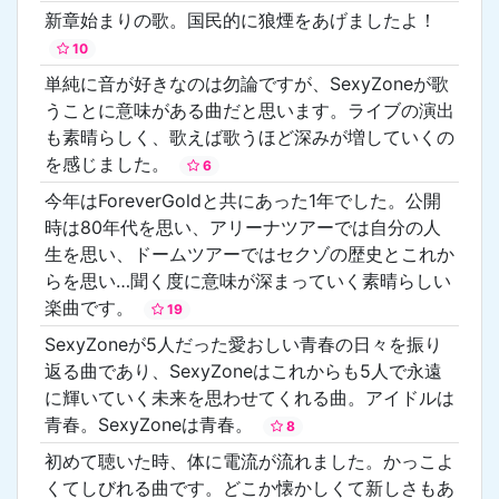
新章始まりの歌。国民的に狼煙をあげましたよ！
10
単純に音が好きなのは勿論ですが、SexyZoneが歌
うことに意味がある曲だと思います。ライブの演出
も素晴らしく、歌えば歌うほど深みが増していくの
を感じました。
6
今年はForeverGoldと共にあった1年でした。公開
時は80年代を思い、アリーナツアーでは自分の人
生を思い、ドームツアーではセクゾの歴史とこれか
らを思い…聞く度に意味が深まっていく素晴らしい
楽曲です。
19
SexyZoneが5人だった愛おしい青春の日々を振り
返る曲であり、SexyZoneはこれからも5人で永遠
に輝いていく未来を思わせてくれる曲。アイドルは
青春。SexyZoneは青春。
8
初めて聴いた時、体に電流が流れました。かっこよ
くてしびれる曲です。どこか懐かしくて新しさもあ