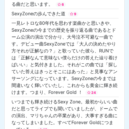
る曲だと思います。
6
SexyZoneの歩んできた道
9
一見レトロな80年代を思わす楽曲かと思いきや、
SexyZoneの今までの歴史を振り返る曲であるとド
ーム公演の演出で分かり、大号泣不可避な一曲で
す。デビュー曲SexyZoneでは「大人の決めたやり
方それが正解なの？」と歌っていた彼ら、RUNで
は「正解なんて意味ない僕らだけの答えた辿り着け
ばいい」と気付きました。それがこの曲では「探し
ていた答えはきっとそこにはあった」と見事なアン
サーソングになっています。SexyZoneの今までは
間違いなく輝いていたし、これからも黄金に輝き続
けます。つまり、Forever Gold ！
24
いつまでも輝き続けるSexy Zone。最初からいい曲
だと思ってライブでも聞いていましたが、ドームで
の演出、マリちゃんの卒業があり、大事すぎる曲に
なってしまいました。すべてForever Goldにつま