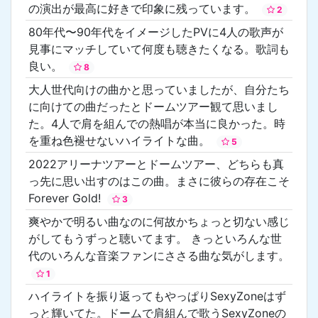
の演出が最高に好きで印象に残っています。
2
80年代〜90年代をイメージしたPVに4人の歌声が
見事にマッチしていて何度も聴きたくなる。歌詞も
良い。
8
大人世代向けの曲かと思っていましたが、自分たち
に向けての曲だったとドームツアー観て思いまし
た。4人で肩を組んでの熱唱が本当に良かった。時
を重ね色褪せないハイライトな曲。
5
2022アリーナツアーとドームツアー、どちらも真
っ先に思い出すのはこの曲。まさに彼らの存在こそ
Forever Gold!
3
爽やかで明るい曲なのに何故かちょっと切ない感じ
がしてもうずっと聴いてます。 きっといろんな世
代のいろんな音楽ファンにささる曲な気がします。
1
ハイライトを振り返ってもやっぱりSexyZoneはず
っと輝いてた。ドームで肩組んで歌うSexyZoneの