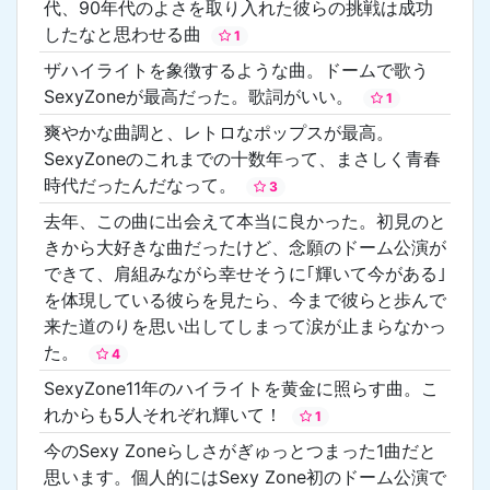
代、90年代のよさを取り入れた彼らの挑戦は成功
したなと思わせる曲
1
ザハイライトを象徴するような曲。ドームで歌う
SexyZoneが最高だった。歌詞がいい。
1
爽やかな曲調と、レトロなポップスが最高。
SexyZoneのこれまでの十数年って、まさしく青春
時代だったんだなって。
3
去年、この曲に出会えて本当に良かった。初見のと
きから大好きな曲だったけど、念願のドーム公演が
できて、肩組みながら幸せそうに｢輝いて今がある｣
を体現している彼らを見たら、今まで彼らと歩んで
来た道のりを思い出してしまって涙が止まらなかっ
た。
4
SexyZone11年のハイライトを黄金に照らす曲。こ
れからも5人それぞれ輝いて！
1
今のSexy Zoneらしさがぎゅっとつまった1曲だと
思います。個人的にはSexy Zone初のドーム公演で