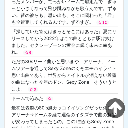
ったメンバーが、でっかいドームで肩組んで、ぎゅ
っと小さくなって飛び跳ねながら歌うんです。ずる
い。昔の彼らも、思い出も、そこに関わった「君」
も全肯定してくれるんです。ずるすぎ。
32
『探していた答えはきっとそこにはあった』夏にリ
リースしてから2022年はこの曲とともに駆け抜け
ました。セクシーゾーンの黄金に輝く未来に幸あ
れ。
6
ただの80sリード曲かと思いきや、アリーナ、ドー
ムツアーを通してSexy Zoneのくそエモハイライト
思い出曲であり、世界からアイドルが消えない希望
の曲になった今年のドン。Sexy Zone、そういうと
こよ。
3
ドームで沁みた
最初は表題の80's風カッコイイソングだったのに、
アリーナ→ドームを経て運命のイタズラで曲の趣旨
が変わってしまったもの。この1曲からSexy Zone