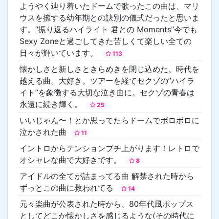
ようやく辿り着いたドームで歌ったこの曲は、マリ
ウスを擁する幼年期との訣別の儀式だったと思いま
す。“振り返るハイライト 君との Moments”今でも
Sexy Zoneと過ごしてきた苦しくて楽しい全ての
日々が輝いています。
113
懐かしさと新しさときらめきを閉じ込めた、時代を
越える曲。大好き。ツアーを経てセクゾの”ハイラ
イト”を象徴する大切な泣き曲に。セクゾの青春は
永遠に続き輝く。
25
いいじゃん〜！とか思ってたらドームでボロボロに
泣かされた曲
11
イントロからテンションブチ上がります！レトロで
オシャレな曲で大好きです。
8
アイドルの全てが詰まってる曲 解禁された時から
ずっとこの曲に救われてる
14
元々楽曲が公表された時から、80年代風ポップス
としてどこか懐かしさを感じるような(その時代に