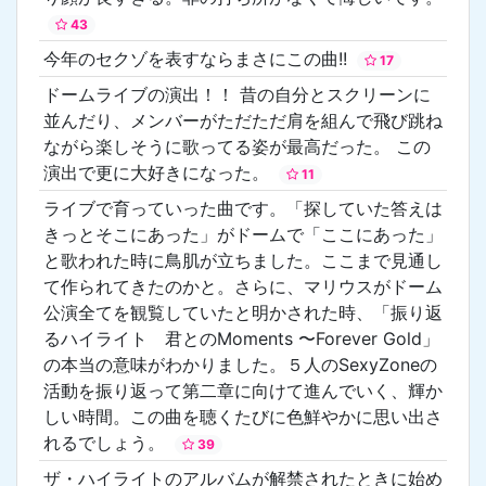
43
今年のセクゾを表すならまさにこの曲!!
17
ドームライブの演出！！ 昔の自分とスクリーンに
並んだり、メンバーがただただ肩を組んで飛び跳ね
ながら楽しそうに歌ってる姿が最高だった。 この
演出で更に大好きになった。
11
ライブで育っていった曲です。「探していた答えは
きっとそこにあった」がドームで「ここにあった」
と歌われた時に鳥肌が立ちました。ここまで見通し
て作られてきたのかと。さらに、マリウスがドーム
公演全てを観覧していたと明かされた時、「振り返
るハイライト 君とのMoments 〜Forever Gold」
の本当の意味がわかりました。５人のSexyZoneの
活動を振り返って第二章に向けて進んでいく、輝か
しい時間。この曲を聴くたびに色鮮やかに思い出さ
れるでしょう。
39
ザ・ハイライトのアルバムが解禁されたときに始め