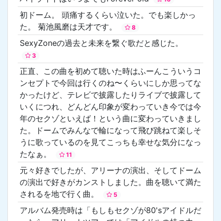
初ドーム。 頭痛するくらい泣いた。でも楽しかっ
た。 菊池風磨は天才です。
8
SexyZoneの過去と未来を繋ぐ歌だと感じた。
3
正直、この曲を初めて聴いた時はふーんこういうコ
ンセプトで今回は行くのね〜くらいにしか思ってな
かったけど、テレビで披露したりライブで披露して
いくにつれ、どんどん印象が変わっていき今では今
年のセクゾといえば！という曲に変わっていきまし
た。ドームでみんなで輪になって飛び跳ねて楽しそ
うに歌っているのを見てこっちも幸せな気分になっ
たなぁ。
11
元々好きでしたが、アリーナの演出、そしてドーム
の演出で好きがカンストしました。曲を聴いて満た
されるを地で行く曲。
5
アルバム発売時は「もしもセクゾが80'sアイドルだ