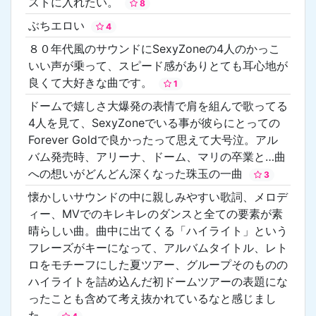
ストに入れたい。
8
ぶちエロい
4
８０年代風のサウンドにSexyZoneの4人のかっこ
いい声が乗って、スピード感がありとても耳心地が
良くて大好きな曲です。
1
ドームで嬉しさ大爆発の表情で肩を組んで歌ってる
4人を見て、SexyZoneでいる事が彼らにとっての
Forever Goldで良かったって思えて大号泣。アル
バム発売時、アリーナ、ドーム、マリの卒業と…曲
への想いがどんどん深くなった珠玉の一曲
3
懐かしいサウンドの中に親しみやすい歌詞、メロデ
ィー、MVでのキレキレのダンスと全ての要素が素
晴らしい曲。曲中に出てくる「ハイライト」という
フレーズがキーになって、アルバムタイトル、レト
ロをモチーフにした夏ツアー、グループそのものの
ハイライトを詰め込んだ初ドームツアーの表題にな
ったことも含めて考え抜かれているなと感じまし
た。