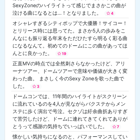
SexyZoneのハイライトって感じでまさかこの曲が
泣ける曲になるとは…！となりました。
4
オシャレすぎるシティポップで大優勝！サイコー！
とリリース時には思ってた。まさか5人の歩みをこ
んなにも振り返る年末をただひたすら明るく彩る曲
になるなんて。初めてのドームにこの曲があってほ
んとに良かった。
19
正直MVの時点では全然刺さらなかったけど、アリ
ーナツアー、ドームツアーで意味や価値が大きく変
わった曲。 まさしく今のSexy Zoneを歌った曲で
した。
3
ドームコンでは、11年間のハイライトがスクリーン
に流れているのを4人が見ながらバクステからメン
ステに歩く演出で号泣。セクゾは紆余曲折ありすぎ
て苦労したけど、ドームに連れてきてくれてありが
とうって感謝の気持ちでいっぱいでした。
7
懐かしい気持ちになるのと、パフォーマンスしてい