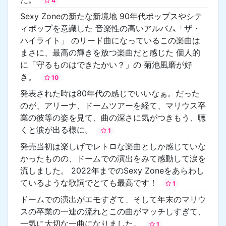
4
Sexy Zoneの新たな新境地 90年代ポップスやシテ
ィポップを意識した 音楽性の高いアルバム「ザ・
ハイライト」 のリード曲になっているこの楽曲は
まさに、最高の輝きを放つ楽曲だと感じた 個人的
に「守るものはできたかい？」の 菊池風磨が好
き。
10
発表された時は80年代の感じでいいなぁ。だった
のが、アリーナ、ドームツアーを経て、マリウス卒
業の彼等の姿を見て、曲の深さに気がつきもう、聴
くと涙が出る様に。
1
発売当初は楽しげでレトロな楽曲としか感じていな
かったものの、ドームでの演出をみて感動して涙を
流しました。 2022年までのSexy Zoneをあらわし
ているような歌詞でとても最高です！
1
ドームでの演出がエモすぎて、そして年末のマリウ
スの卒業の一連の流れとこの曲がマッチしすぎて、
一気に大切な一曲になりました。
1