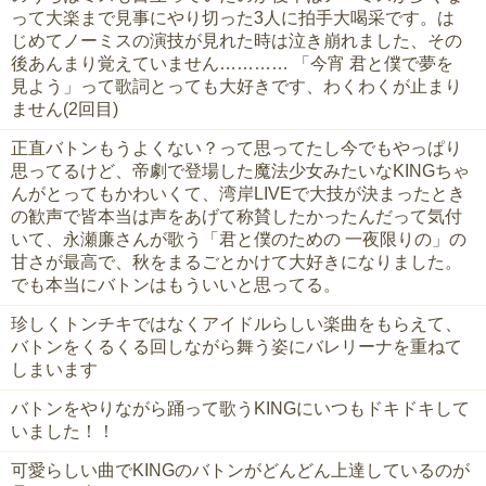
って大楽まで見事にやり切った3人に拍手大喝采です。は
じめてノーミスの演技が見れた時は泣き崩れました、その
後あんまり覚えていません………… 「今宵 君と僕で夢を
見よう」って歌詞とっても大好きです、わくわくが止まり
ません(2回目)
正直バトンもうよくない？って思ってたし今でもやっぱり
思ってるけど、帝劇で登場した魔法少女みたいなKINGちゃ
んがとってもかわいくて、湾岸LIVEで大技が決まったとき
の歓声で皆本当は声をあげて称賛したかったんだって気付
いて、永瀬廉さんが歌う「君と僕のための 一夜限りの」の
甘さが最高で、秋をまるごとかけて大好きになりました。
でも本当にバトンはもういいと思ってる。
珍しくトンチキではなくアイドルらしい楽曲をもらえて、
バトンをくるくる回しながら舞う姿にバレリーナを重ねて
しまいます
バトンをやりながら踊って歌うKINGにいつもドキドキして
いました！！
可愛らしい曲でKINGのバトンがどんどん上達しているのが