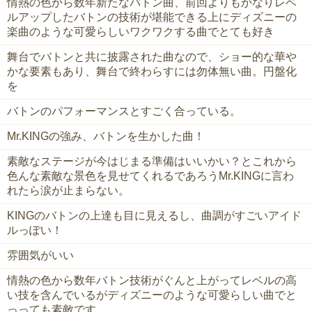
情熱の色から数年新たなバトン曲、前回よりもかなりレベ
ルアップしたバトンの技術が堪能できる上にディズニーの
楽曲のような可愛らしいワクワクする曲でとても好き
舞台でバトンと共に披露された曲なので、ショー的な華や
かな要素もあり、舞台で終わらすには勿体無い曲。円盤化
を
バトンのパフォーマンスとすごく合っている。
Mr.KINGの強み、バトンを生かした曲！
素敵なステージが今はじまる準備はいいかい？とこれから
色んな素敵な景色を見せてくれるであろうMr.KINGに言わ
れたら涙が止まらない。
KINGのバトンの上達も目に見えるし、曲調がすごいアイド
ルっぽい！
雰囲気がいい
情熱の色から数年バトン技術がぐんと上がってレベルの高
い技を含んでいるがディズニーのような可愛らしい曲でと
っっても素敵です