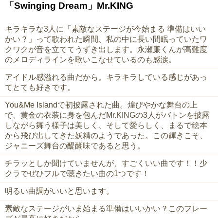
「Swinging Dream」Mr.KING
キラキラな3人に「素敵なステージが今始まる 準備はいい
かい？」って歌われた瞬間、私の中に長い間眠っていたワ
クワクが音を立ててうずき出します。永瀬廉くんが高難度
のメロディラインを歌いこなせているのも感涙。
アイドル感溢れる曲だから。キラキラしている感じがあっ
てとても好きです。
You&Me Islandで初披露された曲。煌びやかな舞台の上
で、黄金の衣装に身を包んだMr.KINGの3人がバトンを披露
しながら舞う様子は美しく、そして愛らしく、まるで絵本
から飛び出してきた妖精のようであった。この輝きこそ、
ジャニーズ舞台の醍醐味であると思う。
チラッとしか聞けていませんが、すごくいい曲です！！少
クラでぜひフルで聴きたい曲の1つです！
明るい曲調がいいと思います。
素敵なステージがいま始まる準備はいいかい？このフレー