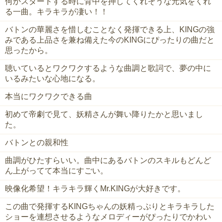
何かスタートする時に背中を押してくれそうな元気をくれ
る一曲。キラキラが凄い！！
バトンの華麗さを惜しむことなく発揮できる上、KINGの強
みである上品さを兼ね備えた今のKINGにぴったりの曲だと
思ったから。
聴いているとワクワクするような曲調と歌詞で、夢の中に
いるみたいな心地になる。
本当にワクワクできる曲
初めて帝劇で見て、妖精さんが舞い降りたかと思いまし
た。
バトンとの親和性
曲調がひたすらいい。曲中にあるバトンのスキルもどんど
ん上がってて本当にすごい。
映像化希望！キラキラ輝くMr.KINGが大好きです。
この曲で発揮するKINGちゃんの妖精っぷりとキラキラした
ショーを連想させるようなメロディーがぴったりでかわい