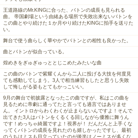
王道路線のMr.KINGに合った、バトンの成長も見られる
曲。 帝国劇場という由緒ある場所で失敗出来ないバトンを
この曲とやり続けた１か月やり続けたKINGに拍手を送りた
い。
舞台で使う曲らしく華やかでバトンとの相性も良かった。
曲とバトンが似合っている。
煌めきをぎゅぎゅっととじこめたみたいな曲
この曲のバトンで紫耀くんから二人に投げる大技を何度見
ても感動してしまう。3人で相当練習もしたと思うし失敗
して悔しがる姿もとてもかっこいい。
9月の舞台で初披露となったこの曲ですが、私はこの曲を
見るために帝劇に通ってたと言っても過言ではありませ
ん。 イントロからわくわくが止まらないんですよ！そんで
出てきた3人はバトンをくるくる回しながら優雅に舞うん
です！めっちゃ綺麗ですよ！視界が！ だんだんと上手くな
ってくバトンの成長を見れたのも嬉しかったですし、最初
のうちはミスも目立っていたのが後半はノーミスが多くな