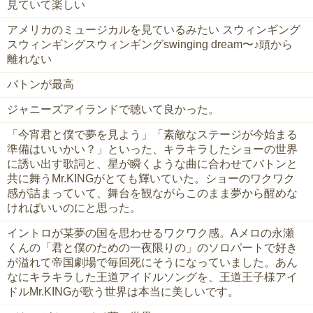
見ていて楽しい
アメリカのミュージカルを見ているみたい スウィンギング
スウィンギングスウィンギングswinging dream〜♪頭から
離れない
バトンが最高
ジャニーズアイランドで聴いて良かった。
「今宵君と僕で夢を見よう」「素敵なステージが今始まる
準備はいいかい？」といった、キラキラしたショーの世界
に誘い出す歌詞と、星が瞬くような曲に合わせてバトンと
共に舞うMr.KINGがとても輝いていた。ショーのワクワク
感が詰まっていて、舞台を観ながらこのまま夢から醒めな
ければいいのにと思った。
イントロが某夢の国を思わせるワクワク感。Aメロの永瀬
くんの「君と僕のための一夜限りの」のソロパートで好き
が溢れて帝国劇場で毎回死にそうになっていました。あん
なにキラキラした王道アイドルソングを、王道王子様アイ
ドルMr.KINGが歌う世界は本当に美しいです。