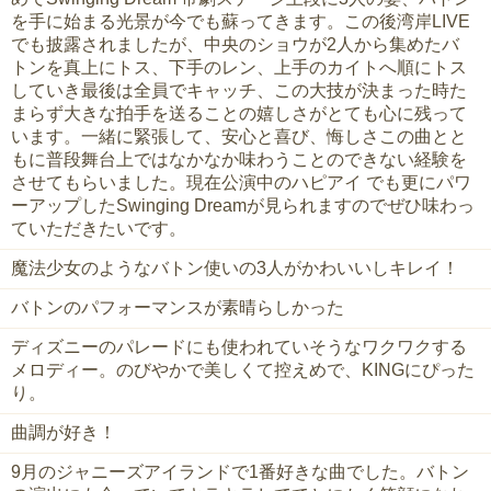
を手に始まる光景が今でも蘇ってきます。この後湾岸LIVE
でも披露されましたが、中央のショウが2人から集めたバ
トンを真上にトス、下手のレン、上手のカイトへ順にトス
していき最後は全員でキャッチ、この大技が決まった時た
まらず大きな拍手を送ることの嬉しさがとても心に残って
います。一緒に緊張して、安心と喜び、悔しさこの曲とと
もに普段舞台上ではなかなか味わうことのできない経験を
させてもらいました。現在公演中のハピアイ でも更にパワ
ーアップしたSwinging Dreamが見られますのでぜひ味わっ
ていただきたいです。
魔法少女のようなバトン使いの3人がかわいいしキレイ！
バトンのパフォーマンスが素晴らしかった
ディズニーのパレードにも使われていそうなワクワクする
メロディー。のびやかで美しくて控えめで、KINGにぴった
り。
曲調が好き！
9月のジャニーズアイランドで1番好きな曲でした。バトン