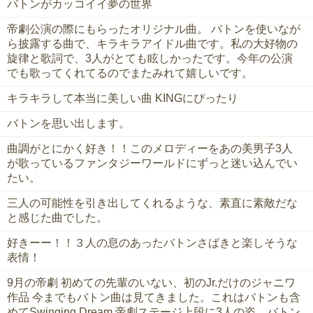
バトンがカッコイイ夢の世界
帝劇公演の際にもらったオリジナル曲。 バトンを使いなが
ら披露する曲で、キラキラアイドル曲です。私の大好物の
旋律と歌詞で、3人がとても眩しかったです。今年の公演
でも歌ってくれてるのでまたみれて嬉しいです。
キラキラして本当に美しい曲 KINGにぴったり
バトンを思い出します。
曲調がとにかく好き！！このメロディーをあの美男子3人
が歌っているファンタジーワールドにずっと迷い込んでい
たい。
三人の可能性を引き出してくれるような、素直に素敵だな
と感じた曲でした。
好きーー！！３人の息のあったバトンさばきと楽しそうな
表情！
9月の帝劇 初めての先輩のいない、初のJr.だけのジャニワ
作品 今までもバトン曲は見てきました。これはバトンも含
めてSwinging Dream 帝劇ステージ上段に3人の姿、バトン