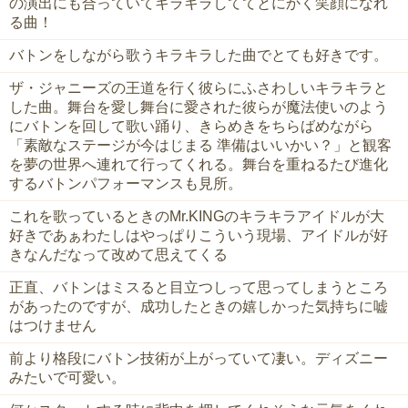
の演出にも合っていてキラキラしててとにかく笑顔になれ
る曲！
バトンをしながら歌うキラキラした曲でとても好きです。
ザ・ジャニーズの王道を行く彼らにふさわしいキラキラと
した曲。舞台を愛し舞台に愛された彼らが魔法使いのよう
にバトンを回して歌い踊り、きらめきをちらばめながら
「素敵なステージが今はじまる 準備はいいかい？」と観客
を夢の世界へ連れて行ってくれる。舞台を重ねるたび進化
するバトンパフォーマンスも見所。
これを歌っているときのMr.KINGのキラキラアイドルが大
好きであぁわたしはやっぱりこういう現場、アイドルが好
きなんだなって改めて思えてくる
正直、バトンはミスると目立つしって思ってしまうところ
があったのですが、成功したときの嬉しかった気持ちに嘘
はつけません
前より格段にバトン技術が上がっていて凄い。ディズニー
みたいで可愛い。