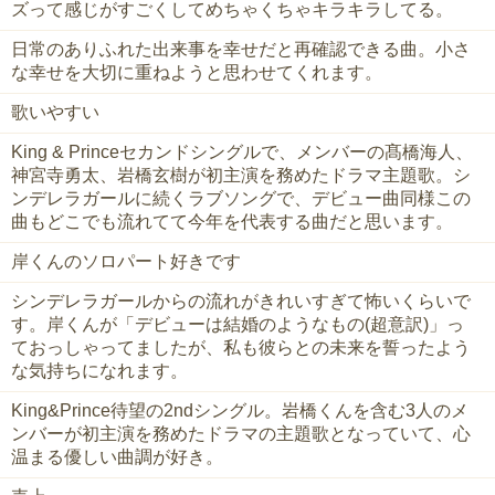
ズって感じがすごくしてめちゃくちゃキラキラしてる。
日常のありふれた出来事を幸せだと再確認できる曲。小さ
な幸せを大切に重ねようと思わせてくれます。
歌いやすい
King & Princeセカンドシングルで、メンバーの髙橋海人、
神宮寺勇太、岩橋玄樹が初主演を務めたドラマ主題歌。シ
ンデレラガールに続くラブソングで、デビュー曲同様この
曲もどこでも流れてて今年を代表する曲だと思います。
岸くんのソロパート好きです
シンデレラガールからの流れがきれいすぎて怖いくらいで
す。岸くんが「デビューは結婚のようなもの(超意訳)」っ
ておっしゃってましたが、私も彼らとの未来を誓ったよう
な気持ちになれます。
King&Prince待望の2ndシングル。岩橋くんを含む3人のメ
ンバーが初主演を務めたドラマの主題歌となっていて、心
温まる優しい曲調が好き。