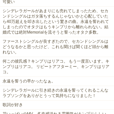
可愛い
シンデレラガールがあまりにも売れてしまったため、セカ
ンドシングルはガタ落ちするんじゃないかと心配していた
ら40万超えを叩き出したという驚きの曲。永遠を誓われて
しまったのでオタクはもうキンプリから離れられない。結
婚式では絶対Memorialを流そうと誓ったオタク多数。
ファーストシングルが良すぎたので、セカンドシングルは
どうなるかと思ったけど、これも聞けば聞くほど頭から離
れない。
何この彼氏感？キンプリはリアコ。 もう一度言います。キ
ンプリはリアコ。 リピートアフターミー、キンプリはリア
コ。
永遠を誓うの早かったなぁ。
シンデレラガールに引き続きの永遠を誓ってくれるこんな
ラブソングをありがとうって気持ちになりました！
歌詞が好き
花いっぱいのMV、多幸感溢れる雰囲気がキンプリらしい