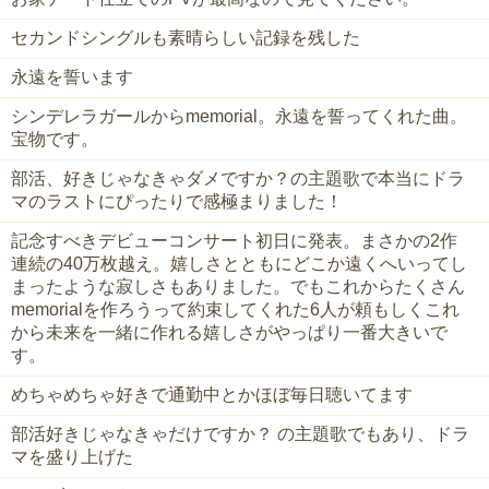
セカンドシングルも素晴らしい記録を残した
永遠を誓います
シンデレラガールからmemorial。永遠を誓ってくれた曲。
宝物です。
部活、好きじゃなきゃダメですか？の主題歌で本当にドラ
マのラストにぴったりで感極まりました！
記念すべきデビューコンサート初日に発表。まさかの2作
連続の40万枚越え。嬉しさとともにどこか遠くへいってし
まったような寂しさもありました。でもこれからたくさん
memorialを作ろうって約束してくれた6人が頼もしくこれ
から未来を一緒に作れる嬉しさがやっぱり一番大きいで
す。
めちゃめちゃ好きで通勤中とかほぼ毎日聴いてます
部活好きじゃなきゃだけですか？ の主題歌でもあり、ドラ
マを盛り上げた