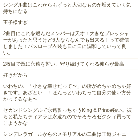
シングル曲はこれからもずっと大切なものが増えていく気
持ちになる
王子様すぎ
2曲目にこれを選んだメンバーは天才！大きなプレッシャ
ーがあったと思うけど6人ならなんでも出来る！って確信
しました！バスローブ衣装も日に日に調和していって良
い。
2枚目で既に永遠を誓い、守り続けてくれる彼らが最高
好きだから
いわちの、「小さな幸せだって〜」の所がめちゃめちゃ好
きです。あざとい！！ほんっといわちって自分の使い方分
かってるなあ〜
セカンドシングルで永遠誓っちゃうKing & Prince強い。彼
らと私たちティアラは永遠なのでそろそろゼクシィ買って
こようかな
シンデレラガールからのメモリアルの二曲は王道ジャニー