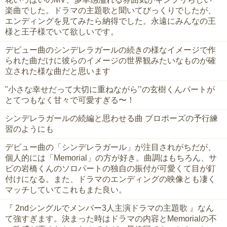
楽曲でした。ドラマの主題歌と聞いてびっくりでしたが、
エンディングを見てみたら納得でした。永遠にみんなの王
様と王子様でいて欲しいです。
デビュー曲のシンデレラガールの続きの様なイメージで作
られた曲だけに彼らのイメージの世界観みたいなものが確
立された様な曲だと思います
"小さな幸せだって大切に重ねながら’’の玄樹くんパートが
とてつもなく甘々で可愛すぎる〜！
シンデレラガールの続編と思わせる曲 プロポーズの予行練
習のようにも
デビュー曲の「シンデレラガール」が注目されがちだが、
個人的には「Memorial」の方が好き。曲調はもちろん、サ
ビの岩橋くんのソロパートの独自の振付が可愛くて目が釘
付けになる。また、ドラマのエンディングの映像とも凄く
マッチしていてこれもまた良い。
『 2ndシングルでメンバー3人主演ドラマの主題歌 』なん
て強すぎます。決まった時はドラマの内容とMemorialの不