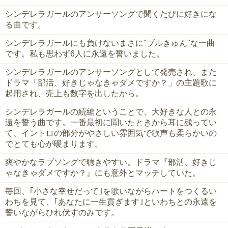
シンデレラガールのアンサーソングで聞くたびに好きにな
る曲です。
シンデレラガールにも負けないまさに"ブルきゅん"な一曲
です。私も思わず6人に永遠を誓いました。
シンデレラガールのアンサーソングとして発売され、また
ドラマ「部活、好きじゃなきゃダメですか？」の主題歌に
起用され、売上も数字を出したから。
シンデレラガールの続編ということで、大好きな人との永
遠を誓う曲です。一番最初に聞いたときから耳に残ってい
て、イントロの部分がやさしい雰囲気で歌声も柔らかいの
でとても心が暖まります。
爽やかなラブソングで聴きやすい。ドラマ『部活、好きじ
ゃなきゃダメですか？』にも意外とマッチしていた。
毎回、｢小さな幸せだって｣を歌いながらハートをつくるい
わちを見て、｢あなたに一生貢ぎます｣といわちとの永遠を
誓いながらひれ伏すのみです。