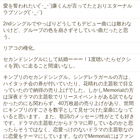
愛を誓われたい(´･_･`)廉くんが言ってたとおりエターナル
ラブソング(´･_･`)
2ndシングルでやっぱりどうしてもデビュー曲には敵わな
いけど、グループの色を崩さずそしていい曲だったと思
う。
リアコの権化。
セカンドシングルにして結婚ーーー！1度聴いたらゼクシ
ィを買いに走ること間違いなし。
キンプリのセカンドシングル。シンデレラガールの方は、
ハイタッチ会の券が付いていたり、花晴れの主題歌で目立
っていたので納得の売り上げでした。しかしMemorialの方
は深夜ドラマの主題歌でリリースイベントがある訳でもな
かったのにも関わらず、40万枚超の売り上げがあり、世間
にキンプリのすごさを数字として見せつけた楽曲になって
いると思います。 また、歌詞のメッセージ性がとても好き
です。ドラマの主題歌だからドラマに即しているのかと思
ったらそうではなく、恋愛っけのないドラマの主題歌なの
に恋愛をテーマにしています。なのでMemorialにはファン