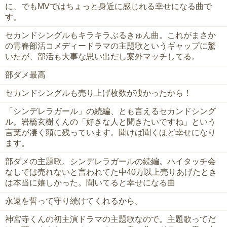
に、でもMVではちょっと身近に感じれる幸せになる曲で
す。
セカンドシングルもキラキラぶるきゅん曲。これがまさか
の青春部活コメディードラマの主題歌というギャップに驚
いたが、部活も大事な思い出だし案外マッチしてる。
部ダメ最高
セカンドシングルも売り上げ枚数が凄かったから！
「シンデレラガール」の続編、とも言えるセカンドシング
ル。岩橋玄樹くんの「好きな人と聞きたいですね」という
言葉が凄く頭に残っています。聞けば聞くほど幸せになり
ます。
部ダメの主題歌。シンデレラガールの続編。ハイタッチ会
なしでは売れないと言われてた中40万以上売りあげたとき
は本当に嬉しかった。聞いてると幸せになる曲
永遠を誓って守り続けてくれるから。
神宮寺くんの初主演ドラマの主題歌なので。主題歌ってだ