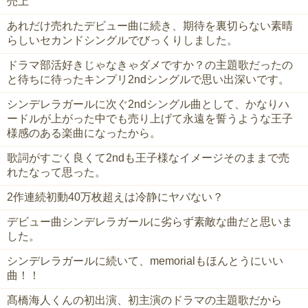
売上
あれだけ売れたデビュー曲に続き、期待を裏切らない素晴
らしいセカンドシングルでびっくりしました。
ドラマ部活好きじゃなきゃダメですか？の主題歌だったの
と待ちに待ったキンプリ2ndシングルで思い出深いです。
シンデレラガールに次ぐ2ndシングル曲として、かなりハ
ードルが上がった中でも売り上げて永遠を誓うような王子
様感のある楽曲になったから。
歌詞がすごく良くて2ndも王子様なイメージそのままで売
れたなって思った。
2作連続初動40万枚超えは冷静にヤバない？
デビュー曲シンデレラガールに劣らず素敵な曲だと思いま
した。
シンデレラガールに続いて、memorialもほんとうにいい
曲！！
髙橋海人くんの初出演、初主演のドラマの主題歌だから