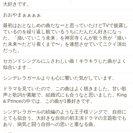
大好きです。
おおやまぁぁぁぁ
最初はおとなしめの曲だなーと思っていたけどTVで披露し
ているのを繰り返し観ているうちにだんだん好きになっ
た。「描いていこう未来」を神宮寺くんが歌う所が『描い
た未来〜たどり着くまで〜』を連想させていてニクイ演出
だった。
セカンドシングルにふさわしい曲！キラキラした曲がよく
似合います…
シンデレラガールよりも心に響いた気がしています。
ドラマを見ていたので、この曲はよく聴きました。甘い歌
声と歌詞が素敵で、結婚式にも合うなと思いました。King
& Princeの中では、この曲が1番好きです。
シンデレラガールの続編のような王子様ソングで、自担に
とても似合う。大好きな自担の初主演ドラマの主題歌でも
あり、病気と闘う自担への思いと重なる曲。