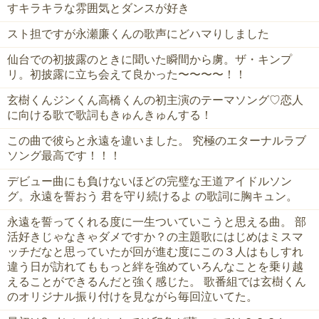
すキラキラな雰囲気とダンスが好き
スト担ですが永瀬廉くんの歌声にどハマりしました
仙台での初披露のときに聞いた瞬間から虜。ザ・キンプ
リ。初披露に立ち会えて良かった〜〜〜〜！！
玄樹くんジンくん高橋くんの初主演のテーマソング♡恋人
に向ける歌で歌詞もきゅんきゅんする！
この曲で彼らと永遠を違いました。 究極のエターナルラブ
ソング最高です！！！
デビュー曲にも負けないほどの完璧な王道アイドルソン
グ。永遠を誓おう 君を守り続けるよ の歌詞に胸キュン。
永遠を誓ってくれる度に一生ついていこうと思える曲。 部
活好きじゃなきゃダメですか？の主題歌にはじめはミスマ
ッチだなと思っていたが回が進む度にこの３人はもしすれ
違う日が訪れてももっと絆を強めていろんなことを乗り越
えることができるんだと強く感じた。 歌番組では玄樹くん
のオリジナル振り付けを見ながら毎回泣いてた。