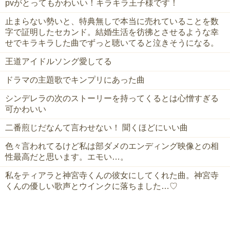
pvがとってもかわいい！キラキラ王子様です！
止まらない勢いと、特典無しで本当に売れていることを数
字で証明したセカンド。結婚生活を彷彿とさせるような幸
せでキラキラした曲でずっと聴いてると泣きそうになる。
王道アイドルソング愛してる
ドラマの主題歌でキンプリにあった曲
シンデレラの次のストーリーを持ってくるとは心憎すぎる
可かわいい
二番煎じだなんて言わせない！ 聞くほどにいい曲
色々言われてるけど私は部ダメのエンディング映像との相
性最高だと思います。エモい…。
私をティアラと神宮寺くんの彼女にしてくれた曲。神宮寺
くんの優しい歌声とウインクに落ちました…♡