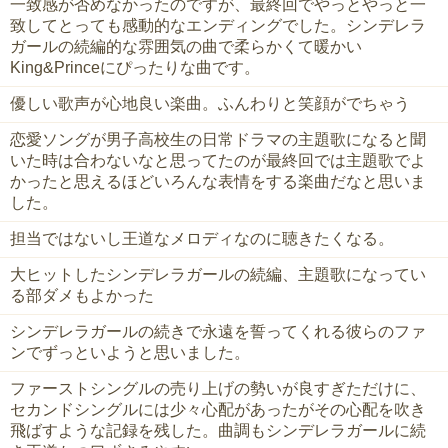
一致感が否めなかったのですが、最終回でやっとやっと一
致してとっても感動的なエンディングでした。シンデレラ
ガールの続編的な雰囲気の曲で柔らかくて暖かい
King&Princeにぴったりな曲です。
優しい歌声が心地良い楽曲。ふんわりと笑顔がでちゃう
恋愛ソングが男子高校生の日常ドラマの主題歌になると聞
いた時は合わないなと思ってたのが最終回では主題歌でよ
かったと思えるほどいろんな表情をする楽曲だなと思いま
した。
担当ではないし王道なメロディなのに聴きたくなる。
大ヒットしたシンデレラガールの続編、主題歌になってい
る部ダメもよかった
シンデレラガールの続きで永遠を誓ってくれる彼らのファ
ンでずっといようと思いました。
ファーストシングルの売り上げの勢いが良すぎただけに、
セカンドシングルには少々心配があったがその心配を吹き
飛ばすような記録を残した。曲調もシンデレラガールに続