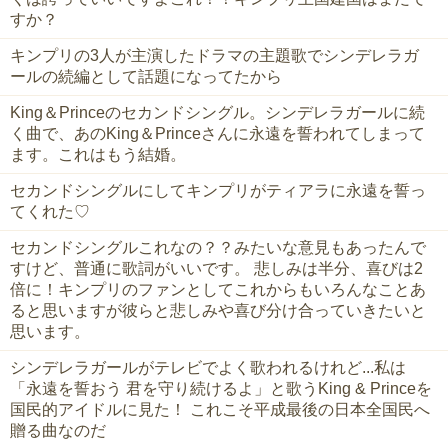
すか？
キンプリの3人が主演したドラマの主題歌でシンデレラガ
ールの続編として話題になってたから
King＆Princeのセカンドシングル。シンデレラガールに続
く曲で、あのKing＆Princeさんに永遠を誓われてしまって
ます。これはもう結婚。
セカンドシングルにしてキンプリがティアラに永遠を誓っ
てくれた♡
セカンドシングルこれなの？？みたいな意見もあったんで
すけど、普通に歌詞がいいです。 悲しみは半分、喜びは2
倍に！キンプリのファンとしてこれからもいろんなことあ
ると思いますが彼らと悲しみや喜び分け合っていきたいと
思います。
シンデレラガールがテレビでよく歌われるけれど...私は
「永遠を誓おう 君を守り続けるよ」と歌うKing & Princeを
国民的アイドルに見た！ これこそ平成最後の日本全国民へ
贈る曲なのだ