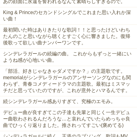
あの顔面に永遠を誓われるなんて素晴らしすぎるので。
King & Princeのセカンドシングルでこれまた思い入れか深
い曲！
最初聞いた時はありきたりな歌詞！！と思ったけどいわち
たんのこと思いながら聴くとすごく心に響きました。復帰
後歌って欲しい曲ナンバーワンです。
シンデレラガールの続編の曲。 これからもずっと一緒にい
ようね感が心地いい曲。
「部活、好きじゃなきゃダメですか？」の主題歌です。
memorialがシンデレラガールのアンサーソングなのにも関
わらず、青春コメディードラマの主題歌。最初はミスマッ
チだと思っていたのですが、これが意外とハマるんです。
続シンデレラガール感ありすぎて、究極のエモみ。
デビュー曲が良すぎてこの子達も先輩と同じく一生デビュ
ー曲歌わされるんだろうな…と哀れんでいたらめっちゃ良
曲でひっくり返りました。推されってすごい(褒めてる)
シンデレラガールに続く、王道のラブソング。歌詞もMV