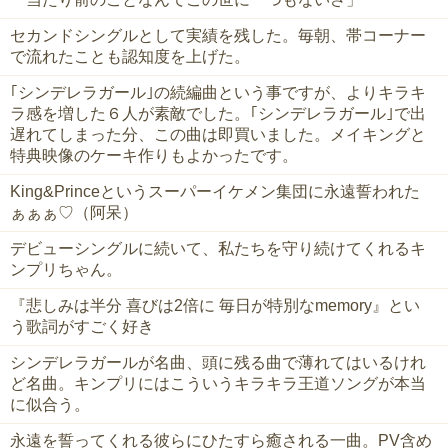
セカンドシングルとして実績を残した。毎朝、帯コーナー
で流れたことも認知度を上げた。
｢シンデレラガール｣の続編曲という事ですが、よりキラキ
ラ感を増した６人が素敵でした。｢シンデレラガール｣で出
遅れてしまった分、この曲は即買いました。メイキングと
特典映像のケーキ作りもよかったです。
King&Princeというスーパーイケメン集団に永遠誓われた
ぁぁぁ♡（阿呆）
デビューシングルに続いて、私たちを守り続けてくれるキ
ンプリちゃん。
『悲しみは半分 喜びは2倍に 毎日が特別なmemory』とい
う歌詞がすごく好き
シンデレラガールが名曲、頭に残る曲で薄れてはいるけれ
ど名曲。キンプリにはこういうキラキラ王道ソングが本当
に似合う。
永遠を誓ってくれる彼らにひたすら癒される一曲。PV含め