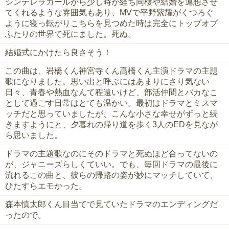
シンデレラガールから少し時が経ち同棲や結婚を連想させ
てくれるような雰囲気もあり、MVで平野紫耀がくつろぐ
ように寝っ転がりこちらを見つめた時は完全にトップオブ
ふたりの世界で死にました。死ぬ。
結婚式にかけたら良さそう！
この曲は、岩橋くん神宮寺くん髙橋くん主演ドラマの主題
歌になりました。思い出と呼ぶにはあまりにさり気ない
日々、青春や熱血なんて程遠いけど、部活仲間とバカなこ
として過ごす日常はとても温かい。最初はドラマとミスマ
ッチだと思っていましたが、こんな小さな幸せがずっと続
きますようにと、夕暮れの帰り道を歩く3人のEDを見なが
ら思いました。
ドラマの主題歌なのにそのドラマと死ぬほど合ってないの
が、ジャニーズらしくていい。でも、毎回ドラマの最後に
流れるこの曲と、彼らの帰路の姿が妙にマッチしていて、
ひたすらエモかった。
森本慎太郎くん目当てで見ていたドラマのエンディングだ
ったので。