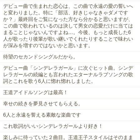
デビュー曲で生まれた恋心は、この曲で永遠の愛の誓いへ
と変わりました。特に「部活、好きじゃなきゃダメです
か？」最終回をご覧になった方なら分かると思いますが、
この曲で歌われているのは決して男女の恋愛だけに当ては
まることじゃないんですよね…。今後、もっと成長した6
人が歌ったり後輩が歌い継いでくれたりすることで味わい
が深みを増すのではないかと思います。
待望のセカンドシングルだから。
デビュー曲「シンデレラガール」に次ぐヒット曲。シンデ
レラガールの続編とも言われたエターナルラブソングの歌
詞とこれを歌う6人に惚れ惚れしました。
王道アイドルソングは最高！
幸せの続きを夢見させてもらえる。
6人と永遠を誓える素敵な楽曲です
これ歌詞がいいシンデレラガールより好き！
楽しみに待っていた２曲目。王道王子スタイルはそのまま