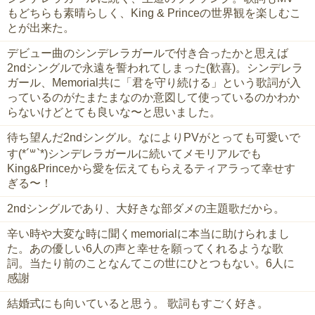
もどちらも素晴らしく、King & Princeの世界観を楽しむこ
とが出来た。
デビュー曲のシンデレラガールで付き合ったかと思えば
2ndシングルで永遠を誓われてしまった(歓喜)。シンデレラ
ガール、Memorial共に「君を守り続ける」という歌詞が入
っているのがたまたまなのか意図して使っているのかわか
らないけどとても良いな〜と思いました。
待ち望んだ2ndシングル。なによりPVがとっても可愛いで
す(*´꒳`*)シンデレラガールに続いてメモリアルでも
King&Princeから愛を伝えてもらえるティアラって幸せす
ぎる〜！
2ndシングルであり、大好きな部ダメの主題歌だから。
辛い時や大変な時に聞くmemorialに本当に助けられまし
た。あの優しい6人の声と幸せを願ってくれるような歌
詞。当たり前のことなんてこの世にひとつもない。6人に
感謝
結婚式にも向いていると思う。 歌詞もすごく好き。