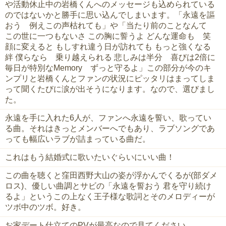
や活動休止中の岩橋くんへのメッセージも込められている
のではないかと勝手に思い込んでしまいます。「永遠を謳
おう 例えこの声枯れても」や「当たり前のことなんて
この世に一つもないさ この胸に誓うよ どんな運命も 笑
顔に変えると もしすれ違う日が訪れても もっと強くなる
絆 僕らなら 乗り越えられる 悲しみは半分 喜びは2倍に
毎日が特別なMemory ずっと守るよ」この部分が今のキ
ンプリと岩橋くんとファンの状況にピッタリはまってしま
って聞くたびに涙が出そうになります。なので、選びまし
た。
永遠を手に入れた6人が、ファンへ永遠を誓い、歌ってい
る曲。それはきっとメンバーへでもあり、ラブソングであ
っても幅広いラブが詰まっている曲だ。
これはもう結婚式に歌いたいぐらいにいい曲！
この曲を聴くと窪田西野大山の姿が浮かんでくるが(部ダメ
ロス)、優しい曲調とサビの「永遠を誓おう 君を守り続け
るよ」というこの上なく王子様な歌詞とそのメロディーが
ツボ中のツボ。好き。
お家デート仕立てのPVが最高なので見てください。