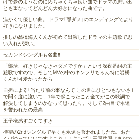
けで夢のようなのにめちゃくちゃ良い曲でドラマの思い出
とも重なってどんどん大好きになった曲です。
温かくて優しい曲。 ドラマ｢部ダメ｣のエンディングでより
好きになりました。
推しの髙橋海人くんが初めて出演したドラマの主題歌で思
い入れが深い。
セカンドシングルも名曲‼︎
「部活、好きじゃなきゃダメですか」という深夜番組の主
題歌ですので、そしてMVの中のキンプリちゃん特に岩橋
くんが可愛かったから
自担による｢当たり前の事なんて この世にひとつもないさ｣
で聞く度に泣いて、1年で起こったこと全てがこの歌詞で
解決してしまうのかなって思ったり。そして2曲目で永遠
を誓われたの最高
王子様感すごくてすき
待望の2ndシングルで早くも永遠を誓われましたね。おた
くは誇っていいですよこれ！！キンプリ王国建国はまだで