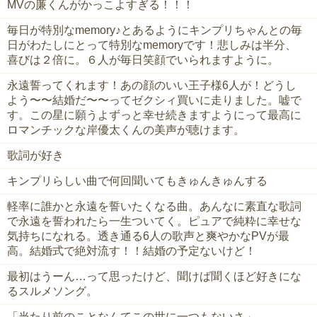
MVの廉くんがかっこよすぎる！！！
毎日が特別なmemory♪とあるようにキンプリちゃんとの毎
日がわたしにとって特別なmemoryです！悲しみは半分、
喜びは２倍に。６人が毎日笑顔でいられますように。
永遠誓ってくれます！あの顔のいい王子様6人が！どうし
よう〜〜結婚だ〜〜ってゼクシィ買いに走りました。嘘で
す。この星に願うよずっと幸せ続きますようにって最高に
ロマンチックな岸優太くんの美声が聴けます。
歌詞が好き
キンプリらしい曲で何回聞いてもきゅんきゅんする
軽率に誰かと永遠を誓いたくなる曲。あんなに素直な歌詞
で永遠を誓われたら一生ついてく。ピュアで純粋に幸せな
気持ちになれる。透き通る6人の歌声と爽やかなPVが最
高。結婚式で絶対流す！！結婚の予定ないけど！
最初はうーん…って思ったけど、聞けば聞くほど好きにな
るスルメソング。
「当たり前のことなんてこの世に一つもないさ」