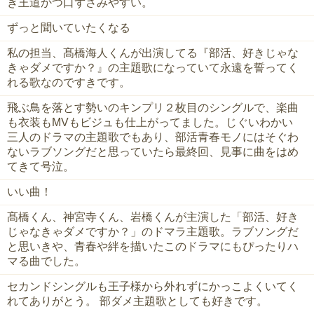
き王道かつ口ずさみやすい。
ずっと聞いていたくなる
私の担当、髙橋海人くんが出演してる『部活、好きじゃな
きゃダメですか？』の主題歌になっていて永遠を誓ってく
れる歌なのですきです。
飛ぶ鳥を落とす勢いのキンプリ２枚目のシングルで、楽曲
も衣装もMVもビジュも仕上がってました。じぐいわかい
三人のドラマの主題歌でもあり、部活青春モノにはそぐわ
ないラブソングだと思っていたら最終回、見事に曲をはめ
てきて号泣。
いい曲！
髙橋くん、神宮寺くん、岩橋くんが主演した「部活、好き
じゃなきゃダメですか？」のドマラ主題歌。ラブソングだ
と思いきや、青春や絆を描いたこのドラマにもぴったりハ
マる曲でした。
セカンドシングルも王子様から外れずにかっこよくいてく
れてありがとう。 部ダメ主題歌としても好きです。