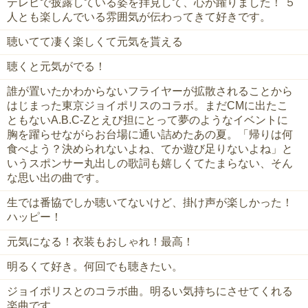
テレビで披露している姿を拝見して、心が躍りました！ ５
人とも楽しんでいる雰囲気が伝わってきて好きです。
聴いてて凄く楽しくて元気を貰える
聴くと元気がでる！
誰が置いたかわからないフライヤーが拡散されることから
はじまった東京ジョイポリスのコラボ。まだCMに出たこ
ともないA.B.C-Zとえび担にとって夢のようなイベントに
胸を躍らせながらお台場に通い詰めたあの夏。「帰りは何
食べよう？決められないよね、てか遊び足りないよね」と
いうスポンサー丸出しの歌詞も嬉しくてたまらない、そん
な思い出の曲です。
生では番協でしか聴いてないけど、掛け声が楽しかった！
ハッピー！
元気になる！衣装もおしゃれ！最高！
明るくて好き。何回でも聴きたい。
ジョイポリスとのコラボ曲。明るい気持ちにさせてくれる
楽曲です。