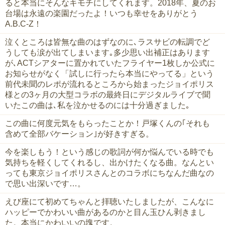
ると本当にそんなキモチにしてくれます。2018年、夏のお
台場は永遠の楽園だったよ！いつも幸せをありがとう
A.B.C-Z！
泣くところは皆無な曲のはずなのに､ラスサビの転調でど
うしても涙が出てしまいます｡多少思い出補正はあります
が､ACTシアターに置かれていたフライヤー1枚しか公式に
お知らせがなく「試しに行ったら本当にやってる」という
前代未聞のレポが流れるところから始まったジョイポリス
様との3ヶ月の大型コラボの最終日にデジタルライブで聞
いたこの曲は､私を泣かせるのには十分過ぎました｡
この曲に何度元気をもらったことか！戸塚くんの｢それも
含めて全部バケーション｣が好きすぎる。
今を楽しもう！という感じの歌詞が何か悩んでいる時でも
気持ちを軽くしてくれるし、出かけたくなる曲。なんとい
っても東京ジョイポリスさんとのコラボにちなんだ曲なの
で思い出深いです…。
えび座にて初めてちゃんと拝聴いたしましたが、こんなに
ハッピーでかわいい曲があるのかと目ん玉ひん剥きまし
た。本当にかわいいの塊です。