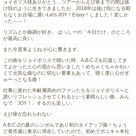
ョイポリス様ありがとう…ツアーからえび座までの間は抜
け殻のように生きてきましたが、2018年は抜け殻になる暇
もなくお台場に通いLet's JOY！Enjoy！しました！楽しか
った～～！
リズムとか曲調が好き。 はっしーの「今日だけ」のところ
が最高に良い。
また今度来ようね が心に響きます。
この曲をジョイポリスで聴いた時、A.B.C-Zを応援してき
てよかったと心の底から思いました！めちゃくちゃかわい
くて元気な曲なのに切ない要素もあって、聴く度に心がぎ
ゅーっとなる曲！
仕事に疲れた年齢層高めのファンたちをジョイポリスへと
誘いリフレッシュさせてくれるという素晴らしい曲。みん
なで「JOY！」するのも楽しい。
えび座が忘れられない
A.B.C-Zの夏のシンボルであり初のタイアップ曲！ちょう
ど発売週に東京に滞在していたので、初めてポニキャ本社