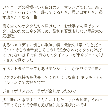
ジャニーズの現場へいく自分のテーマソングでした。楽し
いところへ行くとき、帰ってくるとき、思い出すとき、必
ず聴きたくなる一曲！
働く全てのオタクたちへ届けたい、お仕事ぶん投げソン
グ。担のために今を楽しめ、強制も否定もしない等身大の
応援歌。
明るいメロディに優しい歌詞、特に最後の ｢辛いことだっ
て いっそもう全部愛してこう｣で泣かされたオタクは私だ
けではないはずです 初めてのタイアップが東京ジョイポリ
スさんで良かったー！！！
イベントタイアップもありテンション上がるワクワク曲♪
ヲタクの気持ちを代弁してくれたような曲！ キラキラアイ
ドルソングで大好きです
ジョイポリスとのコラボが楽しかったので
少し辛いとき励ましてもらいました。また今度来ようねっ
て言ってたので今年もえび座に足を運びたいです。