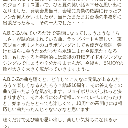
のジョイポリス通いで、ひと夏の笑い話＆幸せな思い出に
なりました。発表会見当日、会場に真偽の確認に行ったフ
ァンが何人かいましたが、当日たまたまお台場の事務所に
出張だった私も、その一人でした・・・
A.B.C-Zの見ているだけで笑顔になってしまうような「ら
しさ」が詰め込まれている曲。ラップパートも楽しい。東
京ジョイポリスとのコラボソングとしても優秀な歌詞。弾
けた彼らに会うためだったら永遠にまた今度来たくなる
沼。もしかすると年齢的には最後のTHEアイドルソングな
シングルでしょうか？分かりませんが、今後も、ENJOYの
輪が大きく大きく広がっていきますように！
A.B.C-Zの曲を聴くと、どうしてこんなに元気が出るんだ
ろう？楽しくなるんだろう？結成10周年、その答えをこの
曲で貰ったような気がします。ジョイポリスがしれっと決
まりすぎて、それ本当に公式情報…？ってレベルだったけ
ど、始まったらとっても楽しくて。10周年の幕開けには相
応しい曲だったんじゃないかなと思います！
聴くだけでえび座を思い出し、楽しい気持ちになれるか
ら。