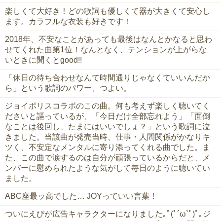
楽しくて大好き！どの歌詞も優しくて器が大きくて安心し
ます。カラフルな衣装も好きです！
2018年、不安なことがあっても最後はなんとかなると思わ
せてくれた曲第1位！なんとなく、テンションが上がらな
いときに聞くとgood!!
「休日の待ち合わせなんて時間通りじゃなくていいんだか
ら」という歌詞のパワー、つよい。
ジョイポリスコラボのこの曲。何も考えず楽しく聴いてく
ださいと謳っているが、「今日だけ全部忘れよう」「面倒
なことは後回し、たまにはいいでしょ？」という歌詞に泣
きました。当該曲が発売当時、仕事・人間関係がかなりキ
ツく、不安定なメンタルに寄り添ってくれる曲でした。ま
た、この曲で涙するのは自分が頑張っているからだと、メ
ンバーに慰められたような気がして毎日のように聴いてい
ました。
ABC座最ッ高でした… JOYっていい言葉！
ついにえびが広告キャラクターになりました｡ﾟ(ﾟ´ω`ﾟ)ﾟ｡ジ