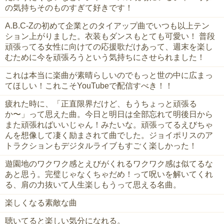
の気持ちそのものすぎて好きです！
‪A.B.C-Z‬の初めて企業とのタイアップ曲でいつも以上テン
ション上がりました。衣装もダンスもとても可愛い！ 普段
頑張ってる女性に向けての応援歌だけあって、週末を楽し
むために今を頑張ろうという気持ちにさせられました！
これは本当に楽曲が素晴らしいのでもっと世の中に広まっ
てほしい！これこそYouTubeで配信すべき！！
疲れた時に、「正直限界だけど、もうちょっと頑張る
か〜」って思えた曲。今日と明日は全部忘れて明後日から
また頑張ればいいじゃん！みたいな。頑張ってるえびちゃ
んを想像して凄く励まされて曲でした。ジョイポリスのア
トラクションもデジタルライブもすごく楽しかった！
遊園地のワクワク感とえびがくれるワクワク感は似てるな
あと思う。完璧じゃなくちゃだめ！って呪いを解いてくれ
る、肩の力抜いて人生楽しもうって思える名曲。
楽しくなる素敵な曲
聴いてると楽しい気分になれる。