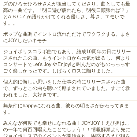
ズのひろせひろせさんが担当してくださり、曲としても最
高の一曲です。「明日遊び疲れたら、明後日頑張れば？」
とA.B.C-Z が語りかけてくれる優しさ、尊さ、エモいで
す。。
ポップな曲調でイントロ流れただけでワクワクする。まさ
にJOYしたいキモチ
ジョイポリスコラボ曲でもあり、結成10周年の日にリリー
スされたこの曲。もうイントロから元気が出るし、何より
コンサートでLet's Joy!やEnjoy!と叫んだのがものっっっす
ごく楽しかったです。しばらくロスに陥りました。
個人的に悔しい思いをした仕事の時にリリースされた曲
で、ずっとこの曲を聴いて励まされていました。すごく救
われました。大好きです。
無条件にhappyになれる曲。彼らの明るさが伝わってきま
す。
みんなが何度でも幸せになれる曲！JOYJOY！えび担はこ
の一年で何百回唱えたことでしょう！！情報解禁より先に
ジョイポリスでのイベントが開始され、困惑するえび担を