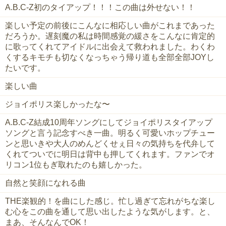
A.B.C-Z初のタイアップ！！！この曲は外せない！！
楽しい予定の前後にこんなに相応しい曲がこれまであった
だろうか。遅刻魔の私は時間感覚の緩さをこんなに肯定的
に歌ってくれてアイドルに出会えて救われました。わくわ
くするキモチも切なくなっちゃう帰り道も全部全部JOYし
たいです。
楽しい曲
ジョイポリス楽しかったな〜
A.B.C-Z結成10周年ソングにしてジョイポリスタイアップ
ソングと言う記念すべき一曲。明るく可愛いホップチュー
ンと思いきや大人のめんどくせぇ日々の気持ちを代弁して
くれてついでに明日は背中も押してくれます。ファンでオ
リコン1位もぎ取れたのも嬉しかった。
自然と笑顔になれる曲
THE楽観的！を曲にした感じ。忙し過ぎて忘れがちな楽し
む心をこの曲を通して思い出したような気がします。と、
まあ、そんなんでOK！