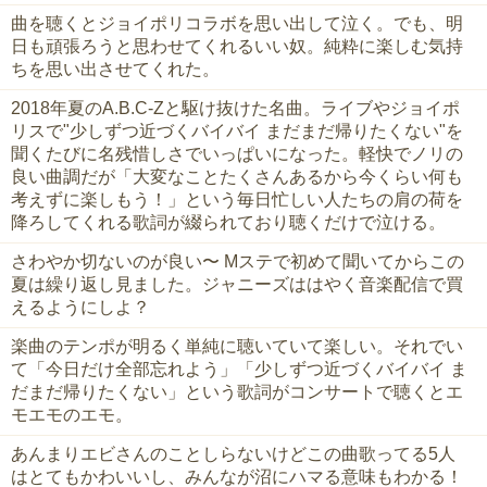
曲を聴くとジョイポリコラボを思い出して泣く。でも、明
日も頑張ろうと思わせてくれるいい奴。純粋に楽しむ気持
ちを思い出させてくれた。
2018年夏のA.B.C-Zと駆け抜けた名曲。ライブやジョイポ
リスで"少しずつ近づくバイバイ まだまだ帰りたくない"を
聞くたびに名残惜しさでいっぱいになった。軽快でノリの
良い曲調だが「大変なことたくさんあるから今くらい何も
考えずに楽しもう！」という毎日忙しい人たちの肩の荷を
降ろしてくれる歌詞が綴られており聴くだけで泣ける。
さわやか切ないのが良い〜 Mステで初めて聞いてからこの
夏は繰り返し見ました。ジャニーズははやく音楽配信で買
えるようにしよ？
楽曲のテンポが明るく単純に聴いていて楽しい。それでい
て「今日だけ全部忘れよう」「少しずつ近づくバイバイ ま
だまだ帰りたくない」という歌詞がコンサートで聴くとエ
モエモのエモ。
あんまりエビさんのことしらないけどこの曲歌ってる5人
はとてもかわいいし、みんなが沼にハマる意味もわかる！