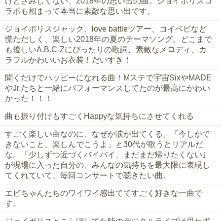
けどさみしくない、2018年の思い出の曲。ジョイポリスコ
ラボも相まって本当に素敵な思い出です。
ジョイポリスジャック、love battleツアー、コイベビなど
慌ただしく、楽しい2018年の夏のテーマソング。どこまで
も優しいA.B.C-Zにぴったりの歌詞、素敵なメロディ、カ
ラフルかわいいお衣装！だいすき！
聞くだけでハッピーになれる曲！Mステで宇宙SixやMADE
やJr.たちと一緒にパフォーマンスしてたのが最高にかわい
かった！！！
曲も振り付けもすごくHappyな気持ちにさせてくれる
すごく楽しい曲なのに、なぜか涙が出てくる。「今しかで
きないこと、楽しんでこうよ」と30代が歌うとリアルだ
な。「少しずつ近づくバイバイ、まだまだ帰りたくない｣
が現場に入った自分の、みんなの気持ちを最大限に表現し
てくれていて、毎回コンサートで聴きたい曲。
エビちゃんたちのワイワイ感出ててすごく好きな一曲で
す。