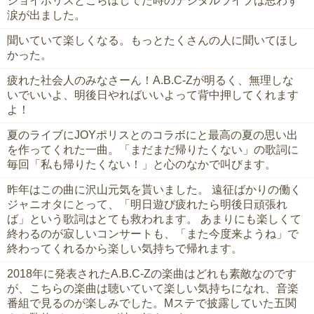
ジョイポリスとこらぼしてた時のデジタルライブは思わず
涙が出ました。
聞いていて楽しくなる。もっとたくさんの人に聞いてほし
かった。
疲れた社会人のみなさーん！A.B.C-Zが明るく、無理しな
いでいいよ、明後日やればいいよって背中押してくれます
よ！
夏のライブにJOYポリスとのコラボにと最高の夏の思い出
を作ってくれた一曲。「まだまだ帰りたくない」の歌詞に
毎回「私も帰りたくない！」と心のなかで叫びます。
昨年はこの曲に沢山元気を貰いました。 遠征ばかりの働く
ジャニオタにとって、「明日遊び疲れたら明後日頑張れ
ば」という歌詞はとても救われます。 あまりにも楽しくて
終わるのが寂しいコンサートも、「また今度来ようね」で
終わってくれるから楽しい気持ちで帰れます。
2018年に発表されたA.B.C-Zの楽曲はどれも素敵なのです
が、こちらの楽曲は聴いていて楽しい気持ちになれ、音楽
番組で見るのが楽しみでした。Mステで披露していた五関