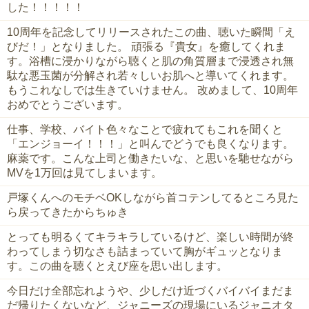
した！！！！！
10周年を記念してリリースされたこの曲、聴いた瞬間「え
びだ！」となりました。 頑張る『貴女』を癒してくれま
す。浴槽に浸かりながら聴くと肌の角質層まで浸透され無
駄な悪玉菌が分解され若々しいお肌へと導いてくれます。
もうこれなしでは生きていけません。 改めまして、10周年
おめでとうございます。
仕事、学校、バイト色々なことで疲れてもこれを聞くと
「エンジョーイ！！！」と叫んでどうでも良くなります。
麻薬です。こんな上司と働きたいな、と思いを馳せながら
MVを1万回は見てしまいます。
戸塚くんへのモチベOKしながら首コテンしてるところ見た
ら戻ってきたからちゅき
とっても明るくてキラキラしているけど、楽しい時間が終
わってしまう切なさも詰まっていて胸がギュッとなりま
す。この曲を聴くとえび座を思い出します。
今日だけ全部忘れようや、少しだけ近づくバイバイまだま
だ帰りたくないなど、ジャニーズの現場にいるジャニオタ