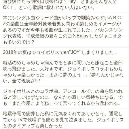
遊び疲れたら明後日頑張れば？Hey！とまぁそんなんで
OK！」という歌詞に救われない人はいない。
常にシングル曲やリード曲がポップで馴染みやすいA.B.C-
Zの楽曲は全年齢対象老若男女問わず楽しめるイメージが
あるのですが今年も名曲が生まれてました。バカンスソン
グ代表格、平成最後の夏をこの曲とEnjoy!したジャニオタ
も多いのでは？
2018年の夏はジョイポリスでen"JOY"しまくりました！
就活のめちゃめちゃ病んでるときに聞いたら嫌なこと全部
吹っ飛びました。大好きです。ジョイポリスコラボもめち
ゃめちゃ楽しかった…まさに夢のよう……\夢なんかじゃな
い、全て現実さ!! /
ジョイポリスとのコラボ曲。アンコールでこの曲を歌われ
ると楽しいはずなのに、なんだか寂しい気持ちになる。で
も「また今度こようね」って言ってくれるから救われる。
地震停電で疲弊した私に元気をくれてありがとう。通電し
てからTVで歌唱する彼らを見て泣きました。ジョイポリス
とのタイアップも楽しかった！