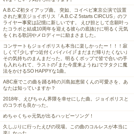
A.B.C-Z初タイアップ曲。 突如、コイベビ東京公演で設置
された東京ジョイポリス「A.B.C-Z 5starts CIRCUS」のフ
ライヤー事変は記憶に新しいです。 えび担として念願叶っ
たコラボと結成10周年を迎える彼らの底抜けに明るく元気
をくれる歌詞やメロディーに励まさました。
コンサートもジョイポリスも本当に楽しかったー！！！寂
しくて｢少しずつ近付くバイバイ｣｢まだまだ帰りたくない｣
その気持ちのまんまだった。明るくポップで皆で合いの手
も入れられて、ラストの｢また今度来ようね｣でヲタクに魔
法をかけるSO HAPPYな1曲。
ABC座でこの曲を踊る時の川島如恵留くんの可愛さを、あ
なたは知っていますか？
2018年、えびちゃん界隈を幸せにした曲。ジョイポリスと
のコラボも良かった。
めちゃくちゃ元気が出るハッピーソング！
久しぶりに行ったえびの現場。この曲のコルレスが本当に
楽しかった。