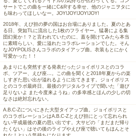
る、愛してくれるアイドルの気持ちが伝わってくる。コン
サートでこの曲を一緒にC&Rする幸せ、他のジャニヲタに
も味わってほしいなー。JOY!JOY!JOY!JOY!
2018年、えび担の夢の国はお台場にありました。夏のとあ
る日、突如TLに流出した1枚のフライヤー。猛暑による集
団幻覚か！？と言われていたのに、蓋を開けてみたら本当
に素晴らしい、愛に溢れたコラボレーションでした。そん
なJOYPOLISさんコラボのタイアップ曲。衣装もとにかく
可愛かった！！
あまりにも突然すぎる発表だったジョイポリスとのコラ
ボ、ツアー、えび座…。この曲を聞くと2018年夏からの楽
しすぎた思い出が溢れるように出てきます。ジョイポリス
とのコラボ最終日、最後のデジタルライブで聞いた「遊び
足りないよ また今度来ようね」の多幸感とほんの少しの切
なさは絶対忘れない。
A.B.C-Zについにきた大型タイアップ曲。ジョイポリスと
のコラボレーションはA.B.C-Zとえび担にとって忘れられ
ない平成最後の夏の思い出です。大サビの「まだまだ帰り
たくない」はその後のライブやえび座で聴いてもほんとそ
れな！という気持ちになります。