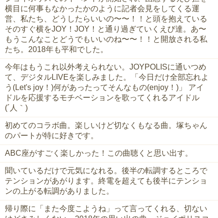
横目に何事もなかったかのように記者会見をしてくる運
営、私たち、どうしたらいいの〜〜！！と頭を抱えている
そのすぐ横をJOY！JOY！と通り過ぎていくえび達。あ〜
もうこんなことどうでもいいのね〜〜！！と開放される私
たち。2018年も平和でした。
今年はもうこれ以外考えられない。JOYPOLISに通いつめ
て、デジタルLIVEを楽しみました。「今日だけ全部忘れよ
う(Let's joy！)何があったってそんなもの(enjoy！)」 アイ
ドルを応援するモチベーションを歌ってくれるアイドル
(´人｀)
初めてのコラボ曲。楽しいけど切なくもなる曲。塚ちゃん
のパートが特に好きです。
ABC座がすごく楽しかった！この曲聴くと思い出す。
聞いているだけで元気になれる。後半の転調するところで
テンションがあがります。終電を超えても後半にテンショ
ンの上がる転調がありました。
帰り際に「また今度こようね」って言ってくれる、切ない