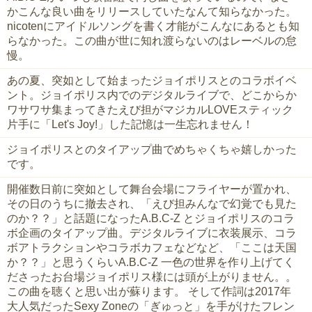
かこんな良い曲をリリースしていたなんて知らなかった。
nicotenにアイドルソングを書く才能がこんなにあるとも知
らなかった。この曲が世に知れ渡らないのはレーベルの怠
慢。
あの夏、突如として始まったジョイポリスとのコラボイベ
ント。ジョイポリス内でのデジタルライブで、どこからか
ワサワサ集まってきたえび担がマジカルLOVEスティック
片手に「Let's Joy!」した記憶は一生忘れません！
ジョイポリスとのタイアップ曲でめちゃくちゃ嬉しかった
です。
開催数日前に突如として舞台会場にフライヤーが置かれ、
その日のうちに撤去され、「えび担みんなで幻覚でも見た
のか？？」と話題になったA.B.C-Z とジョイポリスのコラ
ボ企画のタイアップ曲。デジタルライブに衣装展示、コラ
ボアトラクションやコラボカフェなどなど、「ここは天国
か？？」と思うくらいA.B.C-Z 一色の世界を作り上げてく
ださったお台場ジョイポリス様には頭が上がりません。。
この曲を聴くと思い出が蘇ります。 そして作詞は2017年
大人気だったSexy Zoneの「ぎゅっと」を手がけたフレン