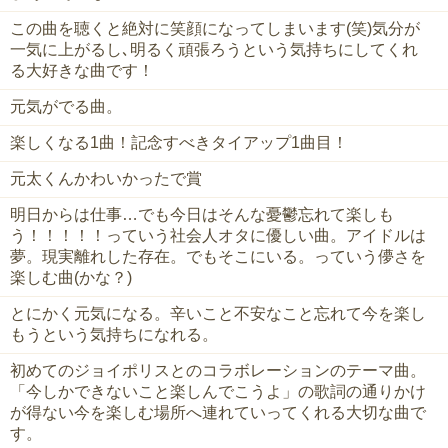
この曲を聴くと絶対に笑顔になってしまいます(笑)気分が
一気に上がるし､明るく頑張ろうという気持ちにしてくれ
る大好きな曲です！
元気がでる曲。
楽しくなる1曲！記念すべきタイアップ1曲目！
元太くんかわいかったで賞
明日からは仕事…でも今日はそんな憂鬱忘れて楽しも
う！！！！！っていう社会人オタに優しい曲。アイドルは
夢。現実離れした存在。でもそこにいる。っていう儚さを
楽しむ曲(かな？)
とにかく元気になる。辛いこと不安なこと忘れて今を楽し
もうという気持ちになれる。
初めてのジョイポリスとのコラボレーションのテーマ曲。
「今しかできないこと楽しんでこうよ」の歌詞の通りかけ
が得ない今を楽しむ場所へ連れていってくれる大切な曲で
す。