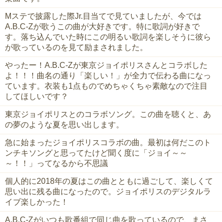
Mステで披露した際Jr.目当てで見ていましたが、今では
A.B.C-Zが歌うこの曲が大好きです。特に歌詞が好きで
す。落ち込んでいた時にこの明るい歌詞を楽しそうに彼ら
が歌っているのを見て励まされました。
やったー！A.B.C-Zが東京ジョイポリスさんとコラボした
よ！！！曲名の通り「楽しい！」が全力で伝わる曲になっ
ています。衣装も1点ものでめちゃくちゃ素敵なので注目
してほしいです？
東京ジョイポリスとのコラボソング。この曲を聴くと、あ
の夢のような夏を思い出します。
急に始まったジョイポリスコラボの曲。最初は何だこのト
ンチキソングと思ってたけど聞く度に「ジョイ～～
～！！」ってなるから不思議
個人的に2018年の夏はこの曲とともに過ごして、楽しくて
思い出に残る曲になったので。ジョイポリスのデジタルラ
イブ楽しかった！
A.B.C-Zがいつも歌番組で同じ曲を歌っているので、まさ