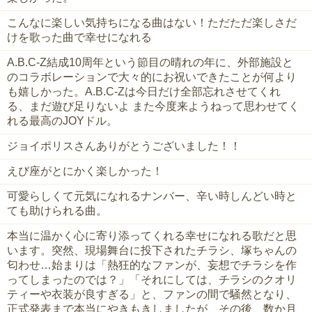
こんなに楽しい気持ちになる曲はない！ただただ楽しさだ
けを歌った曲で幸せになれる
A.B.C-Z結成10周年という節目の晴れの年に、外部施設と
のコラボレーションで大々的にお祝いできたことが何より
も嬉しかった。A.B.C-Zは今日だけ全部忘れさせてくれ
る、まだ遊び足りないよ また今度来ようねって思わせてく
れる最高のJOYドル。
ジョイポリスさんありがとうございました！！
えび座がとにかく楽しかった！
可愛らしくて元気になれるナンバー、辛い時しんどい時と
ても助けられる曲。
本当に温かく心に寄り添ってくれる幸せになれる歌だと思
います。突然、現場舞台に投下されたチラシ、塚ちゃんの
匂わせ…始まりは「熱狂的なファンが、妄想でチラシを作
ってしまったのでは？」「それにしては、チラシのクオリ
ティーや衣装が良すぎる」と、ファンの間で騒然となり、
正式発表まで本当にやきもきしましたが、その後、数か月