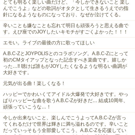
とても明るく楽しい曲だけど、「今しかできないこと 楽し
んでこうよ」などの歌詞がオタクとして生きるうえでの指
針になるようなものになっており、なぜか泣けてくる。
辛いことも嫌なことも忘れて明日も頑張ろうと思える曲で
す。えび座でのJOYしたいキモチがすごくよかった！！！
エモい。ライブの最後の方に歌ってほしい
A.B.C-ZとJOYPOLISとのコラボソング。A.B.C-Zにとって
初のCMタイアップとなった記念すべき楽曲です。嬉しか
った…‼ 聴けば誰もがJOYしたくなるような明るい曲調が
大好きです。
元気が出る曲！楽しくなる！
ハッピーでかわいくてアイドル大爆発で大好きです。やっ
ぱりハッピーな曲を歌うA.B.C-Zが好きだ… 結成10周年、
頑張っていこうな…！
今しか出来ないこと、楽しんでこうよってA.B.C-Zが言っ
てくれるだけで世界は輝きに満ち溢れるのです。辛いこと
だっていっそもう全部愛してこう、A.B.C-Zを応援してい