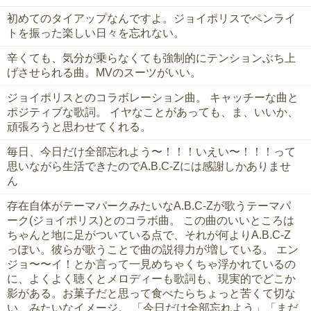
初めてのタイアップなんですよ。ジョイポリスでペンライ
トを振った楽しい日々を忘れない。
辛くても、気分が乗らなくても強制的にテンションぶち上
げさせられる曲。MVのスーツがいい。
ジョイポリスとのコラボレーション曲。 キャッチーな曲と
ポジティブな歌詞。 イヤなことがあっても、ま、いいか、
頑張ろうと思わせてくれる。
毎日、今日だけ全部忘れよう〜！！！いえい〜！！！って
思いながら生活できたのでA.B.C-Zには感謝しかありませ
ん
‪存在自体がテーマパークみたいなA.B.C-Zが歌うテーマパ
ーク(ジョイポリス)とのコラボ曲。‬ ‪この曲のいいところは
ちゃんと地に足がついている点で、それが何よりA.B.C-Z
っぽい。彼らが歌うことで曲の説得力が増している。‬ エン
ジョ〜〜イ‪！とか言って一見めちゃくちゃ浮かれているの
に、よくよく聴くとメロディーも歌詞も、現実的でどこか
影がある。お菓子だと思って食べたらちょっと苦くて切な
い、みたいなイメージ。‬ ‪「今日だけ全部忘れよう」「まだ