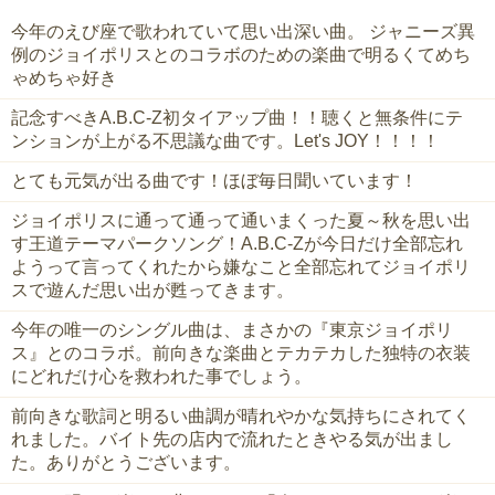
今年のえび座で歌われていて思い出深い曲。 ジャニーズ異
例のジョイポリスとのコラボのための楽曲で明るくてめち
ゃめちゃ好き
記念すべきA.B.C-Z初タイアップ曲！！聴くと無条件にテ
ンションが上がる不思議な曲です。Let's JOY！！！！
とても元気が出る曲です！ほぼ毎日聞いています！
ジョイポリスに通って通って通いまくった夏～秋を思い出
す王道テーマパークソング！A.B.C-Zが今日だけ全部忘れ
ようって言ってくれたから嫌なこと全部忘れてジョイポリ
スで遊んだ思い出が甦ってきます。
今年の唯一のシングル曲は、まさかの『東京ジョイポリ
ス』とのコラボ。前向きな楽曲とテカテカした独特の衣装
にどれだけ心を救われた事でしょう。
前向きな歌詞と明るい曲調が晴れやかな気持ちにされてく
れました。バイト先の店内で流れたときやる気が出まし
た。ありがとうございます。