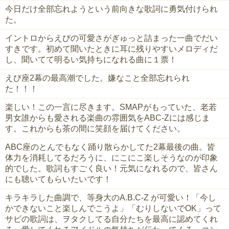
今日だけ全部忘れようという前向きな歌詞に勇気付けられ
た。
イントロからえびの可愛さがぎゅっと詰まった一曲でだい
すきです。初めて聞いたときに耳に残りやすいメロディだ
し、聞いてて明るい気持ちになれる曲に１票！
えび座2幕の最高潮でした。嫌なこと全部忘れられ
た！！！
楽しい！この一言に尽きます。SMAPがもっていた、老若
男女誰からも愛される楽曲の雰囲気をABC-Zには感じま
す。これからも茶の間に笑顔を届けてください。
ABC座のとんでもなく踊り散らかしてた2幕最後の曲。皆
体力を消耗してるだろうに、にこにこ楽しそうなのが印象
的でした。歌詞もすごく良い！元気になれるので、皆さん
にも聴いてもらいたいです！
キラキラした曲調で、等身大のA.B.C-Z が可愛い！「今し
かできないこと楽しんでこうよ」「むりしないでOK」って
サビの歌詞は、ヲタクしてる自分たちを最高に認めてくれ