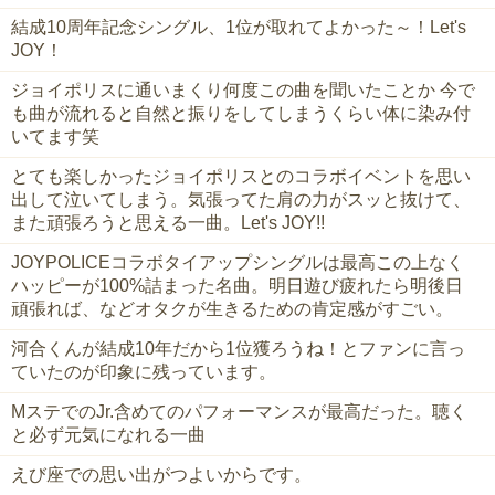
結成10周年記念シングル、1位が取れてよかった～！Let's
JOY！
ジョイポリスに通いまくり何度この曲を聞いたことか 今で
も曲が流れると自然と振りをしてしまうくらい体に染み付
いてます笑
とても楽しかったジョイポリスとのコラボイベントを思い
出して泣いてしまう。気張ってた肩の力がスッと抜けて、
また頑張ろうと思える一曲。Let's JOY!!
JOYPOLICEコラボタイアップシングルは最高この上なく
ハッピーが100%詰まった名曲。明日遊び疲れたら明後日
頑張れば、などオタクが生きるための肯定感がすごい。
河合くんが結成10年だから1位獲ろうね！とファンに言っ
ていたのが印象に残っています。
MステでのJr.含めてのパフォーマンスが最高だった。聴く
と必ず元気になれる一曲
えび座での思い出がつよいからです。