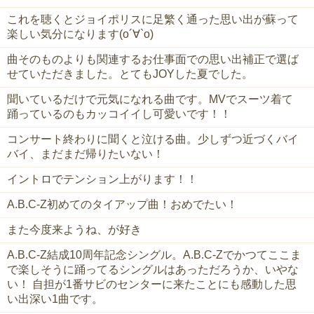
これを聴くとジョイポリスに足繁く通った思い出が蘇って
楽しい気分になります(о´∀`о)
曲そのものよりも関連するお仕事面での思い出補正で選ば
せていただきました。とてもJOYした夏でした。
聞いているだけで元気になれる曲です。MVでスーツ着て
踊っているのもカッコイイし可愛いです！！
コンサート終わりに聞くと泣ける曲。少しずつ近づくバイ
バイ、まだまだ帰りたいない！
イントロでテンション上がります！！
A.B.C-Z初めてのタイアップ曲！おめでたい！
また今度来ようね、が好き
A.B.C-Z結成10周年記念シングル。A.B.C-Zでかつてここま
で楽しそうに踊ってるシングルはあっただろうか、いやな
い！ 自担が1番サビのセンターに来たことにも感動した思
い出深い1曲です。