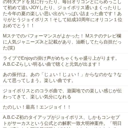
の特大アドを見に行ったり、毎日オリコンとにらめっこし
て初めて追いJOYしたり、ジョイポリス通いまくったりし
た今年の夏の楽しい思い出がいっぱい詰まった曲です！あ
りがとうジョイポリス！そして結成10周年にオリコン１位
おめでとう！！
Mステでのパフォーマンスがよかった！ Mステのテレビ欄
に人気ジャニーズJr.と記載があり、油断してたら自担だっ
た(笑)
ライブでEnjoyの掛け声がめちゃくちゃ盛り上がります。
A.B.C-Zらしい明るい曲で聴くと元気が出ます！
あの振付は、あの「じょい！じょい！」からなのかな？な
んて思ってしまう。楽しい曲です。
ジョイポリスとのコラボ曲で、遊園地での楽しい感じが伝
わってきて、楽しい気分になれる
たのしい！最高！エンジョイ！！
A.B.C-Z初のタイアップがジョイポリス、しかもコンセプ
トがサーカスという公式との解釈一致大明神案件。「明日