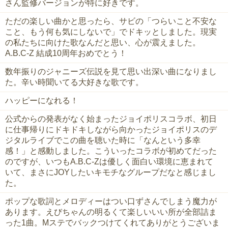
さん監修バージョンが特に好きです。
ただの楽しい曲かと思ったら、サビの「つらいこと不安な
こと、もう何も気にしないで」でドキッとしました。現実
の私たちに向けた歌なんだと思い、心が震えました。
A.B.C-Z 結成10周年おめでとう！
数年振りのジャニーズ伝説を見て思い出深い曲になりまし
た。辛い時聞いてる大好きな歌です。
ハッピーになれる！
公式からの発表がなく始まったジョイポリスコラボ、初日
に仕事帰りにドキドキしながら向かったジョイポリスのデ
ジタルライブでこの曲を聴いた時に「なんという多幸
感！」と感動しました。こういったコラボが初めてだった
のですが、いつもA.B.C-Zは優しく面白い環境に恵まれて
いて、まさにJOYしたいキモチなグループだなと感じまし
た。
ポップな歌詞とメロディーはつい口ずさんでしまう魔力が
あります。えびちゃんの明るくて楽しいいい所が全部詰ま
った1曲。Mステでバックつけてくれてありがとうございま