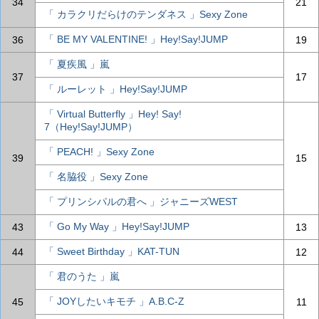
34
21
「 カラクリだらけのテンダネス 」Sexy Zone
「 BE MY VALENTINE! 」Hey!Say!JUMP
36
19
「 夏疾風 」嵐
37
17
「 ルーレット 」Hey!Say!JUMP
「 Virtual Butterfly 」Hey! Say!
7（Hey!Say!JUMP）
「 PEACH! 」Sexy Zone
39
15
「 名脇役 」Sexy Zone
「 プリンシパルの君へ 」ジャニーズWEST
「 Go My Way 」Hey!Say!JUMP
43
13
「 Sweet Birthday 」KAT-TUN
44
12
「 君のうた 」嵐
「 JOYしたいキモチ 」A.B.C-Z
45
11