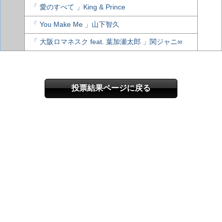
「 愛のすべて 」King & Prince
「 You Make Me 」山下智久
「 大阪ロマネスク feat. 葉加瀬太郎 」関ジャニ∞
投票結果ページに戻る