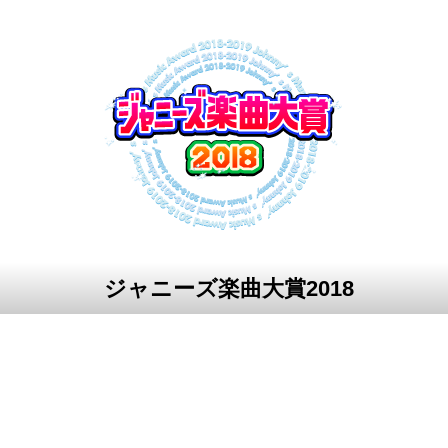
ジャニーズ楽曲大賞2018