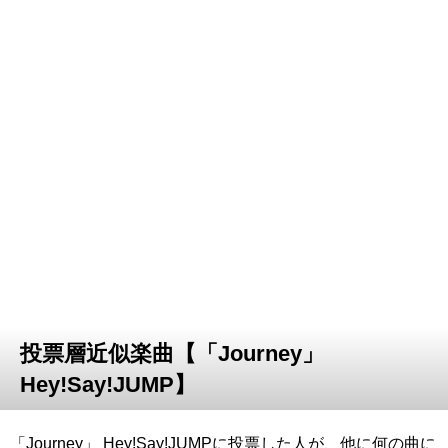
投票層近似楽曲【「Journey」
Hey!Say!JUMP】
「Journey」 Hey!Say!JUMPに投票した人が、他に何の曲に