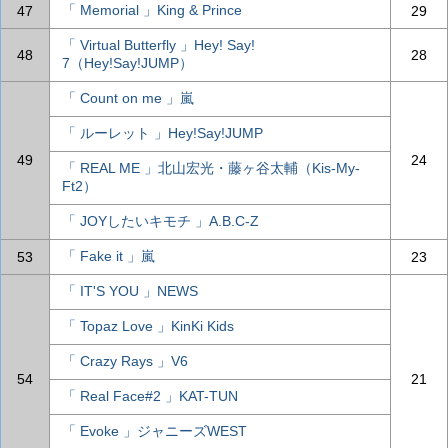
「 Memorial 」King & Prince
47
29
「 Virtual Butterfly 」Hey! Say!
48
28
7（Hey!Say!JUMP）
「 Count on me 」嵐
「 ルーレット 」Hey!Say!JUMP
49
24
「 REAL ME 」北山宏光・藤ヶ谷太輔（Kis-My-
Ft2）
「 JOYしたいキモチ 」A.B.C-Z
「 Fake it 」嵐
53
23
「 IT'S YOU 」NEWS
「 Topaz Love 」KinKi Kids
「 Crazy Rays 」V6
54
21
「 Real Face#2 」KAT-TUN
「 Evoke 」ジャニーズWEST