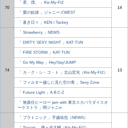
「 君、僕。 」Kis-My-Ft2
70
14
「 愛の奴隷 」ジャニーズWEST
「 蒼き日々 」KEN☆Tackey
「 Strawberry 」NEWS
「 DIRTY, SEXY, NIGHT 」KAT-TUN
「 FIRE STORM 」KAT-TUN
「 Go My Way 」Hey!Say!JUMP
74
13
「 カ・ク・シ・ゴ・ト 」北山宏光（Kis-My-Ft2）
「 フィルター越しに見た空の青 」Sexy Zone
「 Future Light 」A.B.C-Z
「 無責任ヒーロー jam with 東京スカパラダイスオ
ーケストラ 」関ジャニ∞
「 プラトニック 」手越祐也（NEWS）
「 Toxxxic 」藤ヶ谷太輔（Kis-My-Ft2）