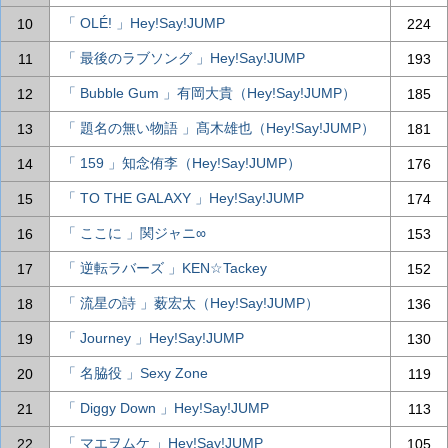
「 OLÉ! 」Hey!Say!JUMP
10
224
「 最後のラブソング 」Hey!Say!JUMP
11
193
「 Bubble Gum 」有岡大貴（Hey!Say!JUMP）
12
185
「 題名の無い物語 」髙木雄也（Hey!Say!JUMP）
13
181
「 159 」知念侑李（Hey!Say!JUMP）
14
176
「 TO THE GALAXY 」Hey!Say!JUMP
15
174
「 ここに 」関ジャニ∞
16
153
「 逆転ラバーズ 」KEN☆Tackey
17
152
「 流星の詩 」薮宏太（Hey!Say!JUMP）
18
136
「 Journey 」Hey!Say!JUMP
19
130
「 名脇役 」Sexy Zone
20
119
「 Diggy Down 」Hey!Say!JUMP
21
113
「 マエヲムケ 」Hey!Say!JUMP
22
105