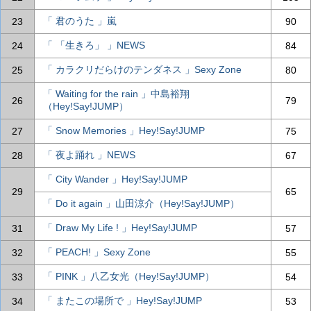
「 君のうた 」嵐
23
90
「 「生きろ」 」NEWS
24
84
「 カラクリだらけのテンダネス 」Sexy Zone
25
80
「 Waiting for the rain 」中島裕翔
26
79
（Hey!Say!JUMP）
「 Snow Memories 」Hey!Say!JUMP
27
75
「 夜よ踊れ 」NEWS
28
67
「 City Wander 」Hey!Say!JUMP
29
65
「 Do it again 」山田涼介（Hey!Say!JUMP）
「 Draw My Life ! 」Hey!Say!JUMP
31
57
「 PEACH! 」Sexy Zone
32
55
「 PINK 」八乙女光（Hey!Say!JUMP）
33
54
「 またこの場所で 」Hey!Say!JUMP
34
53