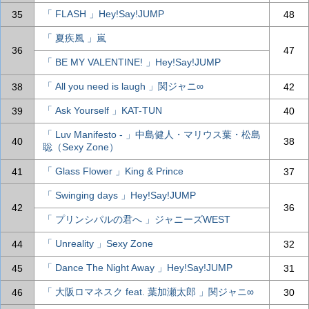
「 FLASH 」Hey!Say!JUMP
35
48
「 夏疾風 」嵐
36
47
「 BE MY VALENTINE! 」Hey!Say!JUMP
「 All you need is laugh 」関ジャニ∞
38
42
「 Ask Yourself 」KAT-TUN
39
40
「 Luv Manifesto - 」中島健人・マリウス葉・松島
40
38
聡（Sexy Zone）
「 Glass Flower 」King & Prince
41
37
「 Swinging days 」Hey!Say!JUMP
42
36
「 プリンシパルの君へ 」ジャニーズWEST
「 Unreality 」Sexy Zone
44
32
「 Dance The Night Away 」Hey!Say!JUMP
45
31
「 大阪ロマネスク feat. 葉加瀬太郎 」関ジャニ∞
46
30