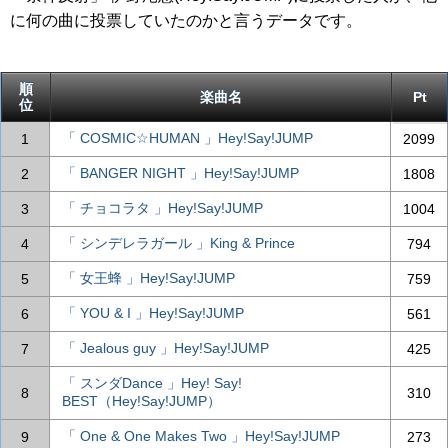
に何の曲に投票していたのかと言うデータです。
順
楽曲名
Pt
位
「 COSMIC☆HUMAN 」Hey!Say!JUMP
1
2099
「 BANGER NIGHT 」Hey!Say!JUMP
2
1808
「 チョコラタ 」Hey!Say!JUMP
3
1004
「 シンデレラガール 」King & Prince
4
794
「 女王蜂 」Hey!Say!JUMP
5
759
「 YOU & I 」Hey!Say!JUMP
6
561
「 Jealous guy 」Hey!Say!JUMP
7
425
「 スンダDance 」Hey! Say!
8
310
BEST（Hey!Say!JUMP）
「 One & One Makes Two 」Hey!Say!JUMP
9
273