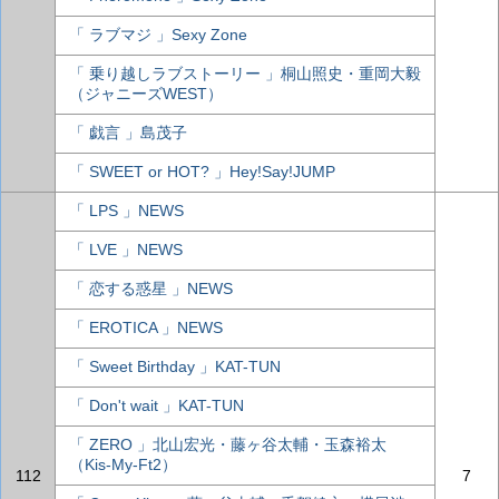
「 ラブマジ 」Sexy Zone
「 乗り越しラブストーリー 」桐山照史・重岡大毅
（ジャニーズWEST）
「 戯言 」島茂子
「 SWEET or HOT? 」Hey!Say!JUMP
「 LPS 」NEWS
「 LVE 」NEWS
「 恋する惑星 」NEWS
「 EROTICA 」NEWS
「 Sweet Birthday 」KAT-TUN
「 Don't wait 」KAT-TUN
「 ZERO 」北山宏光・藤ヶ谷太輔・玉森裕太
（Kis-My-Ft2）
112
7