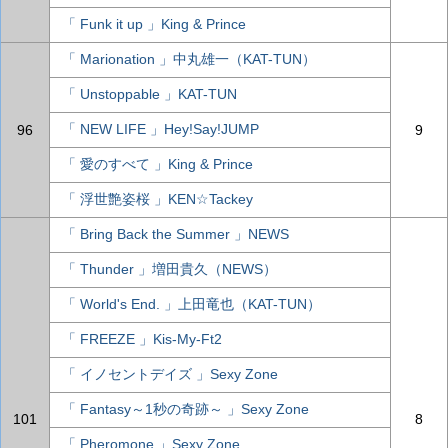
「 Funk it up 」King & Prince
「 Marionation 」中丸雄一（KAT-TUN）
「 Unstoppable 」KAT-TUN
「 NEW LIFE 」Hey!Say!JUMP
96
9
「 愛のすべて 」King & Prince
「 浮世艶姿桜 」KEN☆Tackey
「 Bring Back the Summer 」NEWS
「 Thunder 」増田貴久（NEWS）
「 World's End. 」上田竜也（KAT-TUN）
「 FREEZE 」Kis-My-Ft2
「 イノセントデイズ 」Sexy Zone
「 Fantasy～1秒の奇跡～ 」Sexy Zone
101
8
「 Pheromone 」Sexy Zone