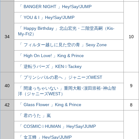
「 BANGER NIGHT 」Hey!Say!JUMP
「 YOU & I 」Hey!Say!JUMP
「 Happy Birthday 」北山宏光・二階堂高嗣（Kis-
My-Ft2）
34
10
「 フィルター越しに見た空の青 」Sexy Zone
「 High On Love! 」King & Prince
「 逆転ラバーズ 」KEN☆Tackey
「 プリンシパルの君へ 」ジャニーズWEST
40
9
「 間違っちゃいない 」重岡大毅･濵田崇裕･神山智
洋（ジャニーズWEST）
「 Glass Flower 」King & Prince
42
8
「 君のうた 」嵐
「 COSMIC☆HUMAN 」Hey!Say!JUMP
「 女王蜂 」Hey!Say!JUMP