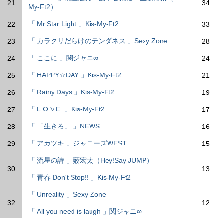
21
34
My-Ft2）
「 Mr.Star Light 」Kis-My-Ft2
22
33
「 カラクリだらけのテンダネス 」Sexy Zone
23
28
「 ここに 」関ジャニ∞
24
24
「 HAPPY☆DAY 」Kis-My-Ft2
25
21
「 Rainy Days 」Kis-My-Ft2
26
19
「 L.O.V.E. 」Kis-My-Ft2
27
17
「 「生きろ」 」NEWS
28
16
「 アカツキ 」ジャニーズWEST
29
15
「 流星の詩 」薮宏太（Hey!Say!JUMP）
30
13
「 青春 Don't Stop!! 」Kis-My-Ft2
「 Unreality 」Sexy Zone
32
12
「 All you need is laugh 」関ジャニ∞