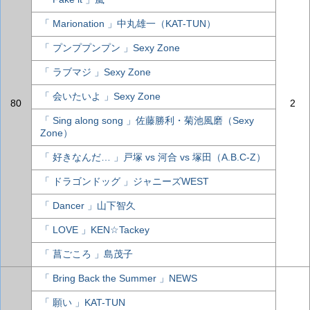
「 Marionation 」中丸雄一（KAT-TUN）
「 プンププンプン 」Sexy Zone
「 ラブマジ 」Sexy Zone
「 会いたいよ 」Sexy Zone
80
2
「 Sing along song 」佐藤勝利・菊池風磨（Sexy
Zone）
「 好きなんだ… 」戸塚 vs 河合 vs 塚田（A.B.C-Z）
「 ドラゴンドッグ 」ジャニーズWEST
「 Dancer 」山下智久
「 LOVE 」KEN☆Tackey
「 菖ごころ 」島茂子
「 Bring Back the Summer 」NEWS
「 願い 」KAT-TUN