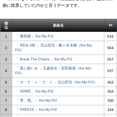
曲に投票していたのかと言うデータです。
順
楽曲名
Pt
位
「 蜃気楼 」Kis-My-Ft2
1
616
「 REAL ME 」北山宏光・藤ヶ谷太輔（Kis-My-
2
564
Ft2）
「 Break The Chains 」Kis-My-Ft2
3
557
「 星に願いを 」玉森裕太・宮田俊哉（Kis-My-
4
537
Ft2）
「 カ・ク・シ・ゴ・ト 」北山宏光（Kis-My-Ft2）
5
463
「 HOME 」Kis-My-Ft2
6
354
「 君、僕。 」Kis-My-Ft2
7
330
「 FREEZE 」Kis-My-Ft2
8
244