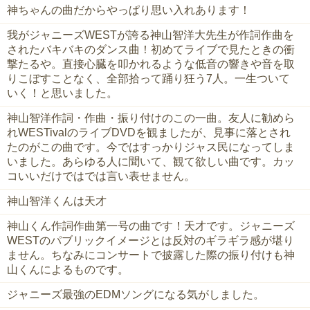
神ちゃんの曲だからやっぱり思い入れあります！
我がジャニーズWESTが誇る神山智洋大先生が作詞作曲を
されたバキバキのダンス曲！初めてライブで見たときの衝
撃たるや。直接心臓を叩かれるような低音の響きや音を取
りこぼすことなく、全部拾って踊り狂う7人。一生ついて
いく！と思いました。
神山智洋作詞・作曲・振り付けのこの一曲。友人に勧めら
れWESTivalのライブDVDを観ましたが、見事に落とされ
たのがこの曲です。今ではすっかりジャス民になってしま
いました。あらゆる人に聞いて、観て欲しい曲です。カッ
コいいだけではでは言い表せません。
神山智洋くんは天才
神山くん作詞作曲第一号の曲です！天才です。ジャニーズ
WESTのパブリックイメージとは反対のギラギラ感が堪り
ません。ちなみにコンサートで披露した際の振り付けも神
山くんによるものです。
ジャニーズ最強のEDMソングになる気がしました。