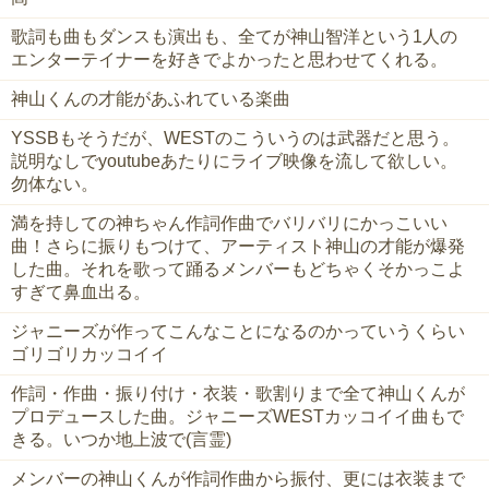
歌詞も曲もダンスも演出も、全てが神山智洋という1人の
エンターテイナーを好きでよかったと思わせてくれる。
神山くんの才能があふれている楽曲
YSSBもそうだが、WESTのこういうのは武器だと思う。
説明なしでyoutubeあたりにライブ映像を流して欲しい。
勿体ない。
満を持しての神ちゃん作詞作曲でバリバリにかっこいい
曲！さらに振りもつけて、アーティスト神山の才能が爆発
した曲。それを歌って踊るメンバーもどちゃくそかっこよ
すぎて鼻血出る。
ジャニーズが作ってこんなことになるのかっていうくらい
ゴリゴリカッコイイ
作詞・作曲・振り付け・衣装・歌割りまで全て神山くんが
プロデュースした曲。ジャニーズWESTカッコイイ曲もで
きる。いつか地上波で(言霊)
メンバーの神山くんが作詞作曲から振付、更には衣装まで