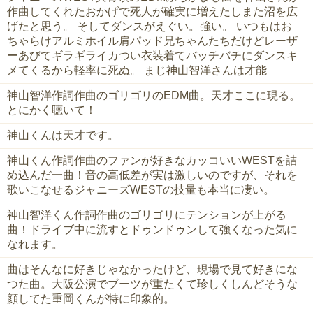
作曲してくれたおかげで死人が確実に増えたしまた沼を広
げたと思う。 そしてダンスがえぐい。強い。 いつもはお
ちゃらけアルミホイル肩パッド兄ちゃんたちだけどレーザ
ーあびてギラギライカつい衣装着てバッチバチにダンスキ
メてくるから軽率に死ぬ。 まじ神山智洋さんは才能
神山智洋作詞作曲のゴリゴリのEDM曲。天才ここに現る。
とにかく聴いて！
神山くんは天才です。
神山くん作詞作曲のファンが好きなカッコいいWESTを詰
め込んだ一曲！音の高低差が実は激しいのですが、それを
歌いこなせるジャニーズWESTの技量も本当に凄い。
神山智洋くん作詞作曲のゴリゴリにテンションが上がる
曲！ドライブ中に流すとドゥンドゥンして強くなった気に
なれます。
曲はそんなに好きじゃなかったけど、現場で見て好きにな
つた曲。大阪公演でブーツが重たくて珍しくしんどそうな
顔してた重岡くんが特に印象的。