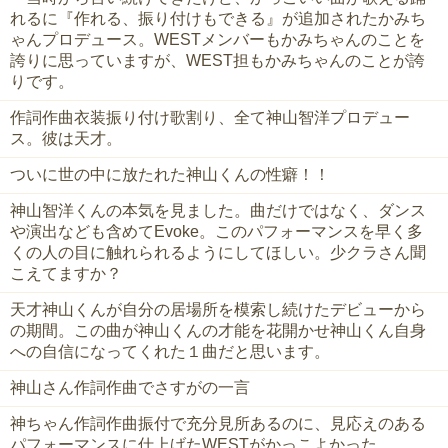
れるに『作れる、振り付けもできる』が追加されたかみち
ゃんプロデュース。WESTメンバーもかみちゃんのことを
誇りに思っていますが、WEST担もかみちゃんのことが誇
りです。
作詞作曲衣装振り付け歌割り、全て神山智洋プロデュー
ス。彼は天才。
ついに世の中に放たれた神山くんの性癖！！
神山智洋くんの本気を見ました。曲だけではなく、ダンス
や演出なども含めてEvoke。このパフォーマンスを早く多
くの人の目に触れられるようにしてほしい。少クラさん聞
こえてますか？
天才神山くんが自分の居場所を模索し続けたデビューから
の期間。この曲が神山くんの才能を花開かせ神山くん自身
への自信になってくれた１曲だと思います。
神山さん作詞作曲でさすがの一言
神ちゃん作詞作曲振付で充分見所あるのに、見応えのある
パフォーマンスに仕上げたWESTがかっこよかった