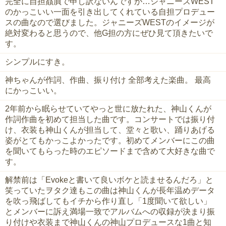
完全に自担贔屓で申し訳ないんですが…ジャニーズWEST
のかっこいい一面を引き出してくれている自担プロデュー
スの曲なので選びました。ジャニーズWESTのイメージが
絶対変わると思うので、他G担の方にぜひ見て頂きたいで
す。
シンプルにすき。
神ちゃんが作詞、作曲、振り付け 全部考えた楽曲。 最高
にかっこいい。
‪2年前から眠らせていてやっと世に放たれた、神山くんが
作詞作曲を初めて担当した曲です。コンサートでは振り付
け、衣装も神山くんが担当して、堂々と歌い、踊りあげる
姿がとてもかっこよかったです。初めてメンバーにこの曲
を聞いてもらった時のエピソードまで含めて大好きな曲で
す。‬
解禁前は「Evokeと書いて良いボケと読ませるんだろ」と
笑っていたヲタク達もこの曲は神山くんが長年温めデータ
を吹っ飛ばしてもイチから作り直し「1度聞いて欲しい」
とメンバーに訴え満場一致でアルバムへの収録が決まり振
り付けや衣装まで神山くんの神山プロデュースな1曲と知