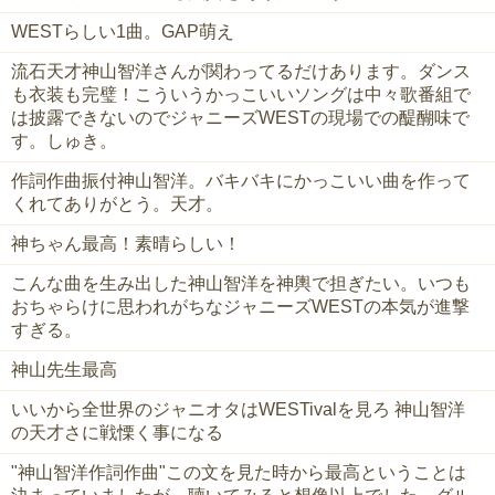
WESTらしい1曲。GAP萌え
流石天才神山智洋さんが関わってるだけあります。ダンス
も衣装も完璧！こういうかっこいいソングは中々歌番組で
は披露できないのでジャニーズWESTの現場での醍醐味で
す。しゅき。
作詞作曲振付神山智洋。バキバキにかっこいい曲を作って
くれてありがとう。天才。
神ちゃん最高！素晴らしい！
こんな曲を生み出した神山智洋を神輿で担ぎたい。いつも
おちゃらけに思われがちなジャニーズWESTの本気が進撃
すぎる。
神山先生最高
いいから全世界のジャニオタはWESTivalを見ろ 神山智洋
の天才さに戦慄く事になる
"神山智洋作詞作曲"この文を見た時から最高ということは