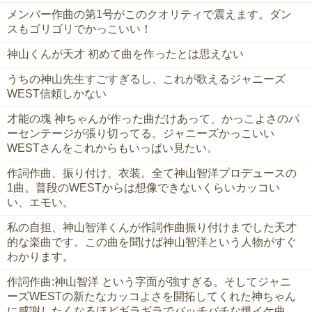
メンバー作曲の第1号がこのクオリティで震えます。ダン
スもゴリゴリでかっこいい！
神山くんが天才 初めて曲を作ったとは思えない
うちの神山先生すごすぎるし、これが歌えるジャニーズ
WEST信頼しかない
才能の塊 神ちゃんが作った曲だけあって、かっこよさのパ
ーセンテージが張り切ってる。ジャニーズかっこいい
WESTさんをこれからもいっぱい見たい。
作詞作曲、振り付け、衣装。全て神山智洋プロデュースの
1曲。普段のWESTからは想像できないくらいカッコい
い、エモい。
私の自担、神山智洋くんが作詞作曲振り付けまでした天才
的な楽曲です。この曲を聞けば神山智洋という人物がすぐ
わかります。
作詞作曲:神山智洋 という字面が強すぎる。そしてジャニ
ーズWESTの新たなカッコよさを開拓してくれた神ちゃん
に感謝したくなるほどギラギラでバッチバチな爆イケ曲。