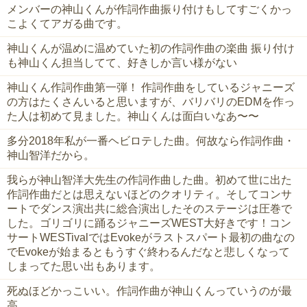
メンバーの神山くんが作詞作曲振り付けもしてすごくかっ
こよくてアガる曲です。
神山くんが温めに温めていた初の作詞作曲の楽曲 振り付け
も神山くん担当してて、好きしか言い様がない
神山くん作詞作曲第一弾！ 作詞作曲をしているジャニーズ
の方はたくさんいると思いますが、バリバリのEDMを作っ
た人は初めて見ました。神山くんは面白いなあ〜〜
多分2018年私が一番ヘビロテした曲。何故なら作詞作曲・
神山智洋だから。
我らが神山智洋大先生の作詞作曲した曲。初めて世に出た
作詞作曲だとは思えないほどのクオリティ。そしてコンサ
ートでダンス演出共に総合演出したそのステージは圧巻で
した。ゴリゴリに踊るジャニーズWEST大好きです！コン
サートWESTivalではEvokeがラストスパート最初の曲なの
でEvokeが始まるともうすぐ終わるんだなと悲しくなって
しまってた思い出もあります。
死ぬほどかっこいい。作詞作曲が神山くんっていうのが最
高