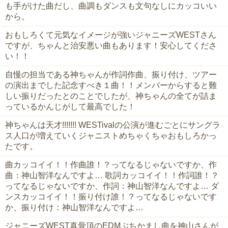
も手がけた曲だし、曲調もダンスも文句なしにカッコいい
から。
おもしろくて元気なイメージが強いジャニーズWESTさん
ですが、ちゃんと治安悪い曲もあります！安心してくださ
い！！
自慢の担当である神ちゃんが作詞作曲、振り付け、ツアー
の演出までした記念すべき１曲！！メンバーからすると難
しい振りだったとのことでしたが、神ちゃんの全てが詰ま
っているかんじがして最高でした！
神ちゃんは天才!!!!!!! WESTivalの公演が進むごとにサングラ
ス人口が増えていくジャニストめちゃくちゃおもしろかっ
たです。
曲カッコイイ！！作曲誰！？ってなるじゃないですか、作
曲：神山智洋なんですよ… 歌詞カッコイイ！！作詞誰！？
ってなるじゃないですか、作詞：神山智洋なんですよ… ダ
ンスカッコイイ！！振り付け誰！？ってなるじゃないです
か、振り付け：神山智洋なんですよ…
ジャニーズWEST真骨頂のEDMぶちかまし曲を神山さんが