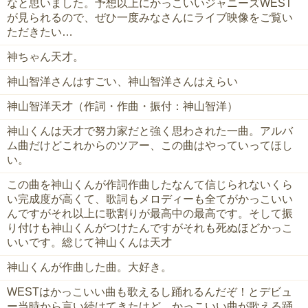
なと思いました。予想以上にかっこいいジャニーズWEST
が見られるので、ぜひ一度みなさんにライブ映像をご覧い
ただきたい…
神ちゃん天才。
神山智洋さんはすごい、神山智洋さんはえらい
神山智洋天才（作詞・作曲・振付：神山智洋）
神山くんは天才で努力家だと強く思わされた一曲。アルバ
ム曲だけどこれからのツアー、この曲はやっていってほし
い。
この曲を神山くんが作詞作曲したなんて信じられないくら
い完成度が高くて、歌詞もメロディーも全てがかっこいい
んですがそれ以上に歌割りが最高中の最高です。そして振
り付けも神山くんがつけたんですがそれも死ぬほどかっこ
いいです。総じて神山くんは天才
神山くんが作曲した曲。大好き。
WESTはかっこいい曲も歌えるし踊れるんだぞ！とデビュ
ー当時から言い続けてきたけど、かっこいい曲が歌える踊