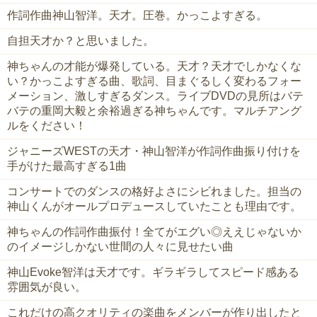
作詞作曲神山智洋。天才。圧巻。かっこよすぎる。
自担天才か？と思いました。
神ちゃんの才能が爆発している。天才？天才でしかなくな
い？かっこよすぎる曲、歌詞、目まぐるしく変わるフォー
メーション、激しすぎるダンス。ライブDVDの見所はバテ
バテの重岡大毅と余裕過ぎる神ちゃんです。マルチアング
ルをください！
ジャニーズWESTの天才・神山智洋が作詞作曲振り付けを
手がけた最高すぎる1曲
コンサートでのダンスの格好よさにシビれました。担当の
神山くんがオールプロデュースしていたことも理由です。
神ちゃんの作詞作曲振付！全てがエグい◎ええじゃないか
のイメージしかない世間の人々に見せたい曲
神山Evoke智洋は天才です。ギラギラしてスピード感ある
雰囲気が良い。
これだけの高クオリティの楽曲をメンバーが作り出したと