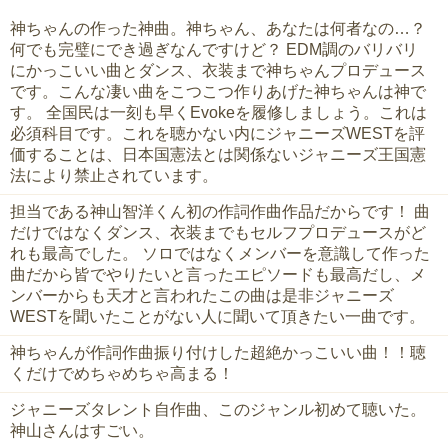
神ちゃんの作った神曲。神ちゃん、あなたは何者なの…？
何でも完璧にでき過ぎなんですけど？ EDM調のバリバリ
にかっこいい曲とダンス、衣装まで神ちゃんプロデュース
です。こんな凄い曲をこつこつ作りあげた神ちゃんは神で
す。 全国民は一刻も早くEvokeを履修しましょう。これは
必須科目です。これを聴かない内にジャニーズWESTを評
価することは、日本国憲法とは関係ないジャニーズ王国憲
法により禁止されています。
担当である神山智洋くん初の作詞作曲作品だからです！ 曲
だけではなくダンス、衣装までもセルフプロデュースがど
れも最高でした。 ソロではなくメンバーを意識して作った
曲だから皆でやりたいと言ったエピソードも最高だし、メ
ンバーからも天才と言われたこの曲は是非ジャニーズ
WESTを聞いたことがない人に聞いて頂きたい一曲です。
神ちゃんが作詞作曲振り付けした超絶かっこいい曲！！聴
くだけでめちゃめちゃ高まる！
ジャニーズタレント自作曲、このジャンル初めて聴いた。
神山さんはすごい。