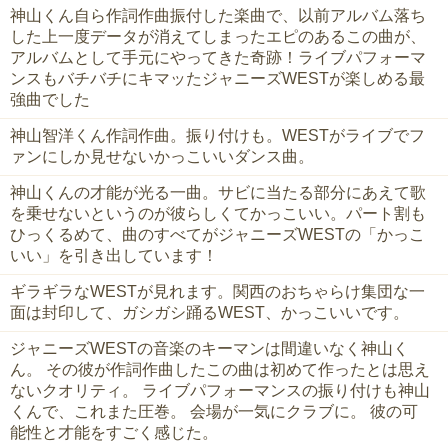
神山くん自ら作詞作曲振付した楽曲で、以前アルバム落ち
した上一度データが消えてしまったエピのあるこの曲が、
アルバムとして手元にやってきた奇跡！ライブパフォーマ
ンスもバチバチにキマッたジャニーズWESTが楽しめる最
強曲でした
神山智洋くん作詞作曲。振り付けも。WESTがライブでフ
ァンにしか見せないかっこいいダンス曲。
神山くんの才能が光る一曲。サビに当たる部分にあえて歌
を乗せないというのが彼らしくてかっこいい。パート割も
ひっくるめて、曲のすべてがジャニーズWESTの「かっこ
いい」を引き出しています！
ギラギラなWESTが見れます。関西のおちゃらけ集団な一
面は封印して、ガシガシ踊るWEST、かっこいいです。
ジャニーズWESTの音楽のキーマンは間違いなく神山く
ん。 その彼が作詞作曲したこの曲は初めて作ったとは思え
ないクオリティ。 ライブパフォーマンスの振り付けも神山
くんで、これまた圧巻。 会場が一気にクラブに。 彼の可
能性と才能をすごく感じた。