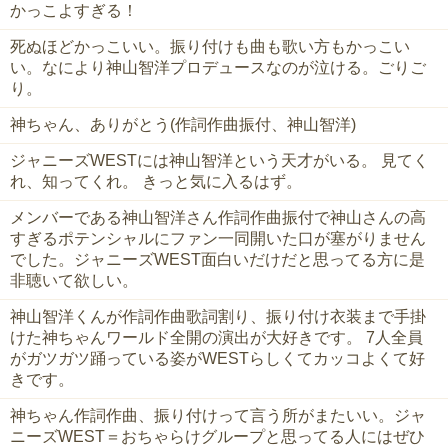
かっこよすぎる！
死ぬほどかっこいい。振り付けも曲も歌い方もかっこい
い。なにより神山智洋プロデュースなのが泣ける。ごりご
り。
神ちゃん、ありがとう(作詞作曲振付、神山智洋)
ジャニーズWESTには神山智洋という天才がいる。 見てく
れ、知ってくれ。 きっと気に入るはず。
メンバーである神山智洋さん作詞作曲振付で神山さんの高
すぎるポテンシャルにファン一同開いた口が塞がりません
でした。ジャニーズWEST面白いだけだと思ってる方に是
非聴いて欲しい。
神山智洋くんが作詞作曲歌詞割り、振り付け衣装まで手掛
けた神ちゃんワールド全開の演出が大好きです。 7人全員
がガツガツ踊っている姿がWESTらしくてカッコよくて好
きです。
神ちゃん作詞作曲、振り付けって言う所がまたいい。ジャ
ニーズWEST＝おちゃらけグループと思ってる人にはぜひ