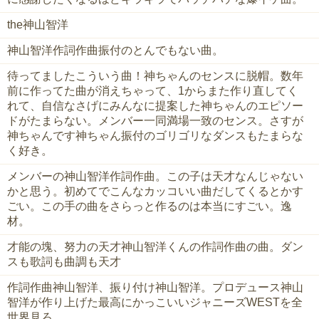
the神山智洋
神山智洋作詞作曲振付のとんでもない曲。
待ってましたこういう曲！神ちゃんのセンスに脱帽。数年
前に作ってた曲が消えちゃって、1からまた作り直してく
れて、自信なさげにみんなに提案した神ちゃんのエピソー
ドがたまらない。メンバー一同満場一致のセンス。さすが
神ちゃんです神ちゃん振付のゴリゴリなダンスもたまらな
く好き。
メンバーの神山智洋作詞作曲。この子は天才なんじゃない
かと思う。初めてでこんなカッコいい曲だしてくるとかす
ごい。この手の曲をさらっと作るのは本当にすごい。逸
材。
才能の塊、努力の天才神山智洋くんの作詞作曲の曲。ダン
スも歌詞も曲調も天才
作詞作曲神山智洋、振り付け神山智洋。プロデュース神山
智洋が作り上げた最高にかっこいいジャニーズWESTを全
世界見ろ。