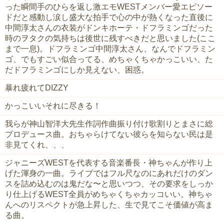
った瞬間手のひらを返し激エモWESTメンバー愛エピソー
ドだと感動し涙し盛大な拍手で心の中が熱くなった直後に
中間淳太さんの衣装がドンキホーテ・ドフラミンゴだった
時のヲタクの気持ちは後世に残すべきだと思いました(ここ
まで一息)。ドフラミンゴ中間淳太さん、なんでドフラミン
ゴ、でもすごい似合ってる、めちゃくちゃかっこいい、た
だドフラミンゴにしか見えない、困惑。
暴れ疲れてDIZZY
かっこいいそれに尽きる！
我らが神山智洋大先生作詞作曲振り付け歌割りとまさに総
プロデュース曲。おちゃらけてない彼らを知らない民は是
非見てくれ、、、
ジャニーズWESTを代表する音楽番長・神ちゃんが作り上
げた渾身の一曲。ライブではフル尺なのにあれだけのダン
スを詰め込むのは鬼だな〜と思いつつ、その要求をしっか
り仕上げるWEST全員がめちゃくちゃカッコいい。神ちゃ
んへのリスペクトが急上昇した、生で見てこそ価値が高ま
る曲。