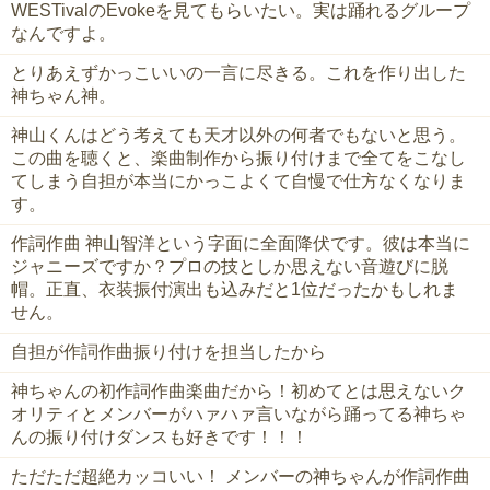
WESTivalのEvokeを見てもらいたい。実は踊れるグループ
なんですよ。
とりあえずかっこいいの一言に尽きる。これを作り出した
神ちゃん神。
神山くんはどう考えても天才以外の何者でもないと思う。
この曲を聴くと、楽曲制作から振り付けまで全てをこなし
てしまう自担が本当にかっこよくて自慢で仕方なくなりま
す。
作詞作曲 神山智洋という字面に全面降伏です。彼は本当に
ジャニーズですか？プロの技としか思えない音遊びに脱
帽。正直、衣装振付演出も込みだと1位だったかもしれま
せん。
自担が作詞作曲振り付けを担当したから
神ちゃんの初作詞作曲楽曲だから！初めてとは思えないク
オリティとメンバーがハァハァ言いながら踊ってる神ちゃ
んの振り付けダンスも好きです！！！
ただただ超絶カッコいい！ メンバーの神ちゃんが作詞作曲