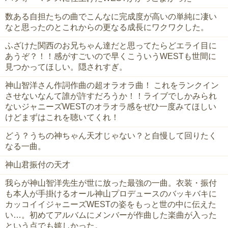
数ある自担たちの曲でこんなに完成度が高いの単純に凄い
なと思ったのとこれからの更なる成長にワクワクした。
ふざけた関西のお兄ちゃん達だと思ってたらどエライ目に
あうぞ？！！感がすごいので早くこういうWESTも世間に
見つかってほしい。隠されすぎ。
神山智洋さん作詞作曲の超オラオラ曲！ これをランクイン
させないなんて誰が許すだろうか！！ライブでしかみられ
ないジャニーズWESTのオラオラ感をぜひ一度みてほしい
けどまずはこれを聴いてくれ！
どう？うちの神ちゃん天才じゃない？と自慢して回りたく
なる一曲。
神山君振付の天才
我らが神山智洋先生が世に放った最強の一曲。衣装・振付
も本人が手掛けるオール神山プロデュースのバッキバキに
カッコイイジャニーズWESTの姿をもっと世の中に伝えた
い…。初めてアルバムにメンバーが作曲した楽曲が入った
という点でも嬉しかった。