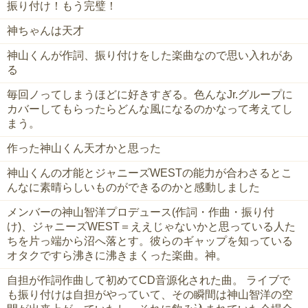
振り付け！もう完璧！
神ちゃんは天才
神山くんが作詞、振り付けをした楽曲なので思い入れがあ
る
毎回ノってしまうほどに好きすぎる。色んなJr.グループに
カバーしてもらったらどんな風になるのかなって考えてし
まう。
作った神山くん天才かと思った
神山くんの才能とジャニーズWESTの能力が合わさるとこ
んなに素晴らしいものができるのかと感動しました
メンバーの神山智洋プロデュース(作詞・作曲・振り付
け)、ジャニーズWEST＝ええじゃないかと思っている人た
ちを片っ端から沼へ落とす。彼らのギャップを知っている
オタクですら沸きに沸きまくった楽曲。神。
自担が作詞作曲して初めてCD音源化された曲。 ライブで
も振り付けは自担がやっていて、その瞬間は神山智洋の空