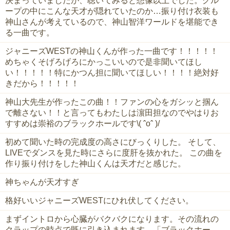
決まっていましたが、聴いてみると想像以上でした。グル
ープの中にこんな天才が隠れていたのか…振り付け衣装も
神山さんが考えているので、神山智洋ワールドを堪能でき
る一曲です。
ジャニーズWESTの神山くんが作った一曲です！！！！！
めちゃくそげろげろにかっこいいので是非聞いてほし
い！！！！！特にかつん担に聞いてほしい！！！！絶対好
きだから！！！！！
神山大先生が作ったこの曲！！ファンの心をガシッと掴ん
で離さない！！と言ってもわたしは濵田担なのでやはりお
すすめは崇裕のブラックホールです\( ˆoˆ )/
初めて聞いた時の完成度の高さにびっくりした。 そして、
LIVEでダンスを見た時にさらに度肝を抜かれた。 この曲を
作り振り付けをした神山くんは天才だと感じた。
神ちゃんが天才すぎ
格好いいジャニーズWESTにひれ伏してください。
まずイントロから心臓がバクバクになります。その流れの
クラップの時点で既に引き込まれます。「ブラックホー