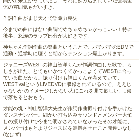
間が出来上がっていたし、それに飲み込まれていた会場全
体の雰囲気もだいすき。
作詞作曲がまじ天才で語彙力喪失
今までの曲にはない曲調でめちゃめちゃかっこいい！特に
後半、怒涛のラップ部分が大好きです。
神ちゃん作詞作曲の楽曲ということで、バチバチのEDMで
通勤・通学時に聴くと朝からテンション爆上がります。
ジャニーズWESTの神山智洋くんが作詞作曲した歌で、ら
しさが出た、とてもいかつくてかっこよくてWESTに合っ
ている曲だから。振り付けも神山くんが考えていて、
WESTivalというLIVEDVDに収録されているので、ええじ
ゃないか のイメージしかない人にこれを見て欲しい。1発
で落ちるとおもう。
才能の塊・神山智洋大先生が作詞作曲振り付けを手がけた
ダンスナンバー。細かい打ち込みサウンドとメンバー大忙
しの振り付けで今まで明かされていなかったその才能に、
メンバーはもとよりジャス民を震撼させたこと間違いなし
(なはず)