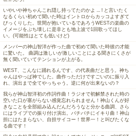
いやいや神ちゃんこれ隠し持ってたのかよ ... ! と言いたく
なるくらい初めて聞いた時はイントロからカッコよすぎて
びっくりした。世間が抱いているであろうWESTの楽曲の
イメージをぶち壊しに是非とも地上波で1回歌ってほし
い。(可能性はとても低いけど)
メンバーの神山智洋が作った曲で初めて聞いた時彼の才能
に驚いた。 曲調は激しいが激しいことによる聞きにくさが
無く聞いていてテンションが上がる。
WEST、こんなに踊れるんです、の代表曲だと思う。神ち
ゃんはやっぱ神でした。曲作っただけですごいのに振り入
れ、演出まで全てやっちゃう。逆に何が出来ないの？
我らが神山智洋初の作詞作曲！ラジオで初解禁された時の
空いた口が塞がらない感覚忘れられません！神山くんが好
きなことを全部組み込んだんだろうなと分かる曲調、さら
にはライブでの振り付け演出。バチバチにイキり曲！神山
担にはたまらない、自担サイコー！世界一！と叫びたくな
る曲です！