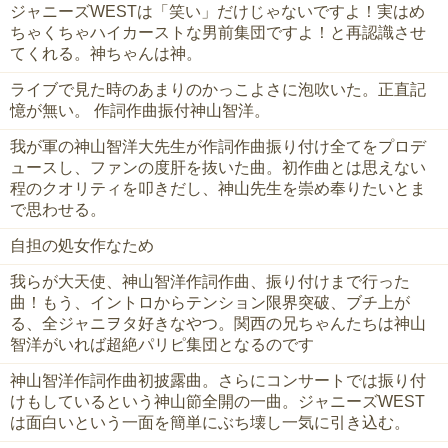
ジャニーズWESTは「笑い」だけじゃないですよ！実はめ
ちゃくちゃハイカーストな男前集団ですよ！と再認識させ
てくれる。神ちゃんは神。
ライブで見た時のあまりのかっこよさに泡吹いた。正直記
憶が無い。 作詞作曲振付神山智洋。
我が軍の神山智洋大先生が作詞作曲振り付け全てをプロデ
ュースし、ファンの度肝を抜いた曲。初作曲とは思えない
程のクオリティを叩きだし、神山先生を崇め奉りたいとま
で思わせる。
自担の処女作なため
我らが大天使、神山智洋作詞作曲、振り付けまで行った
曲！もう、イントロからテンション限界突破、ブチ上が
る、全ジャニヲタ好きなやつ。関西の兄ちゃんたちは神山
智洋がいれば超絶パリピ集団となるのです
神山智洋作詞作曲初披露曲。さらにコンサートでは振り付
けもしているという神山節全開の一曲。ジャニーズWEST
は面白いという一面を簡単にぶち壊し一気に引き込む。