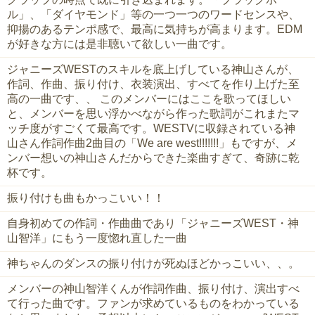
ル」、「ダイヤモンド」等の一つ一つのワードセンスや、
抑揚のあるテンポ感で、最高に気持ちが高まります。EDM
が好きな方には是非聴いて欲しい一曲です。
ジャニーズWESTのスキルを底上げしている神山さんが、
作詞、作曲、振り付け、衣装演出、すべてを作り上げた至
高の一曲です、、 このメンバーにはここを歌ってほしい
と、メンバーを思い浮かべながら作った歌詞がこれまたマ
ッチ度がすごくて最高です。WESTVに収録されている神
山さん作詞作曲2曲目の「We are west!!!!!!!」もですが、メ
ンバー想いの神山さんだからできた楽曲すぎて、奇跡に乾
杯です。
振り付けも曲もかっこいい！！
自身初めての作詞・作曲曲であり「ジャニーズWEST・神
山智洋」にもう一度惚れ直した一曲
神ちゃんのダンスの振り付けが死ぬほどかっこいい、、。
メンバーの神山智洋くんが作詞作曲、振り付け、演出すべ
て行った曲です。ファンが求めているものをわかっている