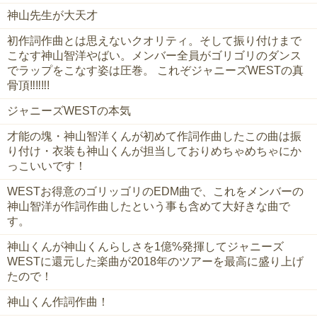
神山先生が大天才
初作詞作曲とは思えないクオリティ。そして振り付けまで
こなす神山智洋やばい。メンバー全員がゴリゴリのダンス
でラップをこなす姿は圧巻。 これぞジャニーズWESTの真
骨頂‼︎‼︎‼︎!
ジャニーズWESTの本気
才能の塊・神山智洋くんが初めて作詞作曲したこの曲は振
り付け・衣装も神山くんが担当しておりめちゃめちゃにか
っこいいです！
WESTお得意のゴリッゴリのEDM曲で、これをメンバーの
神山智洋が作詞作曲したという事も含めて大好きな曲で
す。
神山くんが神山くんらしさを1億%発揮してジャニーズ
WESTに還元した楽曲が2018年のツアーを最高に盛り上げ
たので！
神山くん作詞作曲！