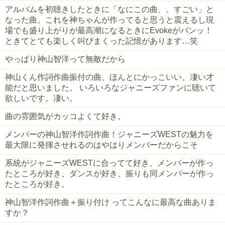
アルバムを初聴きしたときに「なにこの曲、、すごい」と
なった曲。これを神ちゃんが作ってると思うと震えるし現
場でも盛り上がりが最高潮になるときにEvokeがバンッ！
ときてとても楽しく叫びまくった記憶があります…笑
やっぱり神山智洋って無敵だから
神山くん作詞作曲振付の曲、ほんとにかっこいい、凄い才
能だと思いました。 いろいろなジャニーズファンに聴いて
欲しいです。凄い。
曲の雰囲気がカッコよくて好き。
メンバーの神山智洋作詞作曲！ジャニーズWESTの魅力を
最大限に発揮させれるのはやはりメンバーだからこそ
系統がジャニーズWESTに合ってて好き、メンバーが作っ
たところが好き、ダンスが好き、振りも同メンバーが作っ
たところが好き。
神山智洋作詞作曲＋振り付け ってこんなに最高な曲ありま
すか？