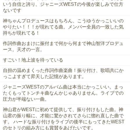
いう自信と誇り、ジャニーズWESTの今後が楽しみで仕方
ないです
神ちゃんプロデュースはもちろん、こうゆうかっこいいの
やりたい！！！が現れてる曲。メンバー全員の一致した気
持ちが現れてる！
作詞作曲おまけに振付まで何から何まで神山智洋プロデュ
ース。天才の一言。
すごい！地上波を待っている
自担の温めまくった作詞作曲楽曲！振り付け、歌唱共にか
っこよすぎて昇天した記憶があります。
ジャニーズWESTのアルバム曲は本当にかっこいい。まっ
たくもってトンチキ曲なんかじゃありません。ライブでの
圧力が半端ない一曲。
神山君がWESTに初めて提供して、振り付けもした曲。神
山君の振り幅に、才能に驚かされてさらに惚れ直した曲で
す。 ハードな振り付けをライブの後半にもってきたWEST
のセトリの組み方にも賞賛をあげたいです。