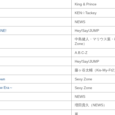
King & Prince
KEN☆Tackey
NEWS
INE!
Hey!Say!JUMP
中島健人・マリウス葉・松
Zone）
A.B.C-Z
Hey!Say!JUMP
藤ヶ谷太輔（Kis-My-Ft
own
Sexy Zone
ew Era～
Sexy Zone
NEWS
増田貴久（NEWS）
嵐