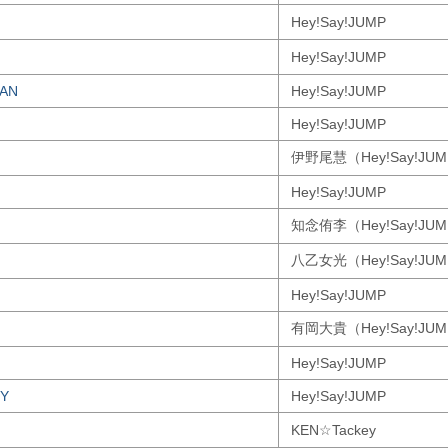
Hey!Say!JUMP
Hey!Say!JUMP
AN
Hey!Say!JUMP
Hey!Say!JUMP
伊野尾慧（Hey!Say!JU
Hey!Say!JUMP
知念侑李（Hey!Say!JU
八乙女光（Hey!Say!JU
Hey!Say!JUMP
有岡大貴（Hey!Say!JU
Hey!Say!JUMP
XY
Hey!Say!JUMP
KEN☆Tackey