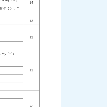
14
山智洋（ジャニ
13
12
My-Ft2）
11
10