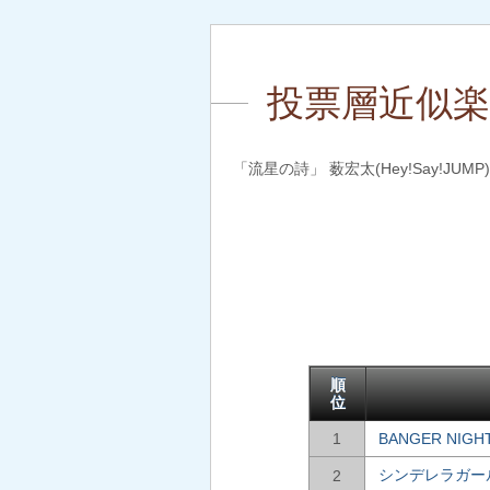
投票層近似楽曲
「流星の詩」 薮宏太(Hey!Say!
順
位
1
BANGER NIGH
シンデレラガー
2