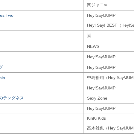
関ジャニ∞
es Two
Hey!Say!JUMP
Hey! Say! BEST（Hey!
嵐
NEWS
Hey!Say!JUMP
グ
Hey!Say!JUMP
中島裕翔（Hey!Say!JU
ain
Hey!Say!JUMP
のテンダネス
Sexy Zone
Hey!Say!JUMP
KinKi Kids
髙木雄也（Hey!Say!JU