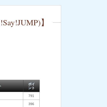
y!JUMP)】
ポイ
ト
ント
791
396