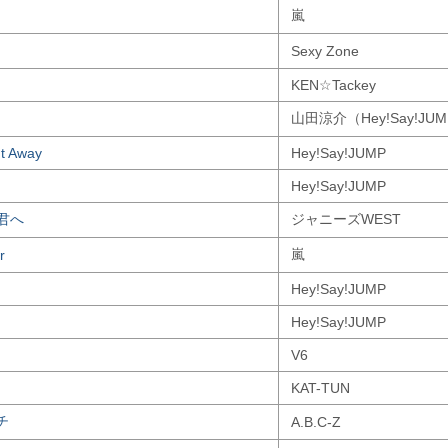
嵐
Sexy Zone
KEN☆Tackey
山田涼介（Hey!Say!JU
t Away
Hey!Say!JUMP
Hey!Say!JUMP
君へ
ジャニーズWEST
嵐
r
Hey!Say!JUMP
Hey!Say!JUMP
V6
KAT-TUN
チ
A.B.C-Z