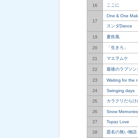
ここに
16
One & One Mak
17
スンダDance
夏疾風
19
「生きろ」
20
マエヲムケ
21
最後のラブソン
22
23
Waiting for the r
24
Swinging days
カラクリだらけ
25
26
Snow Memories
27
Topaz Love
題名の無い物語
28