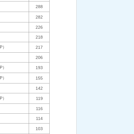
288
282
226
218
MP）
217
206
MP）
193
MP）
155
142
MP）
119
116
114
103