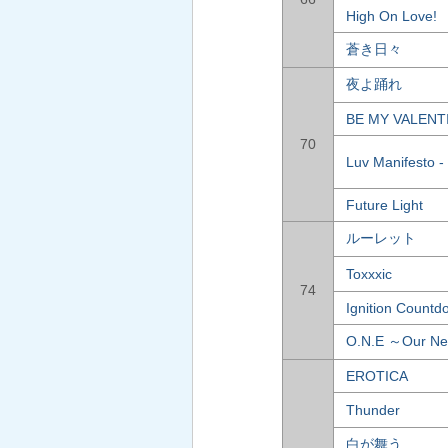
High On Love!
蒼き日々
夜よ踊れ
BE MY VALENT
70
Luv Manifesto -
Future Light
ルーレット
Toxxxic
74
Ignition Countd
O.N.E ～Our N
EROTICA
Thunder
白が舞う