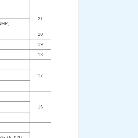
21
JUMP）
20
19
18
17
16
-My-Ft2）