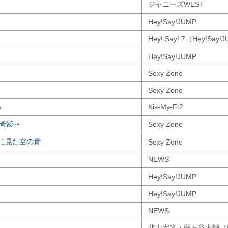
ジャニーズWEST
Hey!Say!JUMP
Hey! Say! 7（Hey!Say!
Hey!Say!JUMP
Sexy Zone
Sexy Zone
u
Kis-My-Ft2
秒の奇跡～
Sexy Zone
に見た空の青
Sexy Zone
NEWS
Hey!Say!JUMP
Hey!Say!JUMP
NEWS
北山宏光・藤ヶ谷太輔（Kis