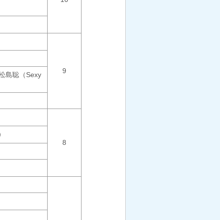
9
島聡（Sexy
2）
8