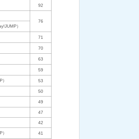
92
76
Say!JUMP）
71
70
63
59
MP）
53
50
49
47
42
MP）
41