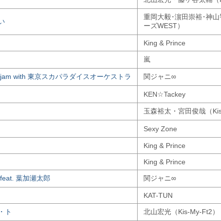
重岡大毅･濵田崇裕･神
い
ーズWEST）
King & Prince
嵐
jam with 東京スカパラダイスオーケストラ
関ジャニ∞
KEN☆Tackey
玉森裕太・宮田俊哉（Kis-
Sexy Zone
King & Prince
King & Prince
eat. 葉加瀬太郎
関ジャニ∞
KAT-TUN
・ト
北山宏光（Kis-My-Ft2）