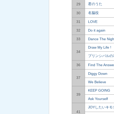
君のうた
29
名脇役
30
31
LOVE
32
Do it again
33
Dance The Nigh
Draw My Life !
34
プリンシパルの
36
Find The Answe
Diggy Down
37
We Believe
KEEP GOING
39
Ask Yourself
JOYしたいキモ
41