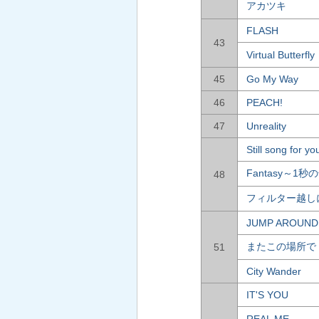
アカツキ
FLASH
43
Virtual Butterfly
45
Go My Way
46
PEACH!
47
Unreality
Still song for yo
Fantasy～1
48
フィルター越し
JUMP AROUND
またこの場所で
51
City Wander
IT'S YOU
REAL ME