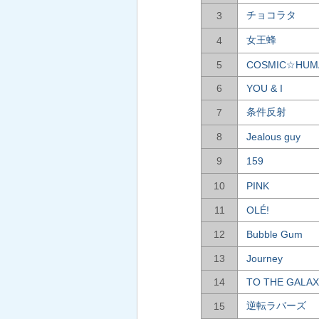
チョコラタ
3
女王蜂
4
5
COSMIC☆HUM
6
YOU & I
条件反射
7
8
Jealous guy
9
159
10
PINK
11
OLÉ!
12
Bubble Gum
13
Journey
14
TO THE GALA
逆転ラバーズ
15