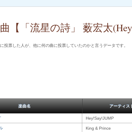
【「流星の詩」 薮宏太(Hey!Sa
JUMP)に投票した人が、他に何の曲に投票していたのかと言うデータです。
楽曲名
アーティス
T
Hey!Say!JUMP
ル
King & Prince