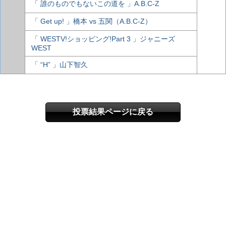
「 誰のものでもないこの道を 」A.B.C-Z
「 Get up! 」橋本 vs 五関（A.B.C-Z）
「 WESTV!ショッピング!Part 3 」ジャニーズ
WEST
「 “H” 」山下智久
投票結果ページに戻る