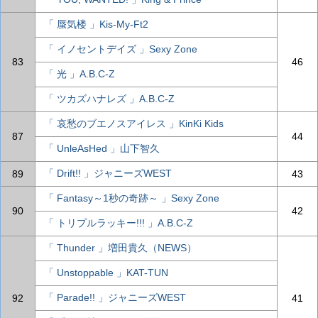
「 蜃気楼 」Kis-My-Ft2
「 イノセントデイズ 」Sexy Zone
83
46
「 光 」A.B.C-Z
「 ツカズハナレズ 」A.B.C-Z
「 哀愁のブエノスアイレス 」KinKi Kids
87
44
「 UnleAsHed 」山下智久
「 Drift!! 」ジャニーズWEST
89
43
「 Fantasy～1秒の奇跡～ 」Sexy Zone
90
42
「 トリプルラッキー!!! 」A.B.C-Z
「 Thunder 」増田貴久（NEWS）
「 Unstoppable 」KAT-TUN
「 Parade!! 」ジャニーズWEST
92
41