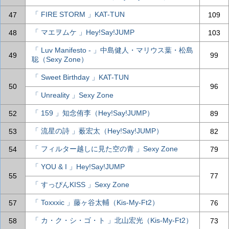
「 FIRE STORM 」KAT-TUN
47
109
「 マエヲムケ 」Hey!Say!JUMP
48
103
「 Luv Manifesto - 」中島健人・マリウス葉・松島
49
99
聡（Sexy Zone）
「 Sweet Birthday 」KAT-TUN
50
96
「 Unreality 」Sexy Zone
「 159 」知念侑李（Hey!Say!JUMP）
52
89
「 流星の詩 」薮宏太（Hey!Say!JUMP）
53
82
「 フィルター越しに見た空の青 」Sexy Zone
54
79
「 YOU & I 」Hey!Say!JUMP
55
77
「 すっぴんKISS 」Sexy Zone
「 Toxxxic 」藤ヶ谷太輔（Kis-My-Ft2）
57
76
「 カ・ク・シ・ゴ・ト 」北山宏光（Kis-My-Ft2）
58
73