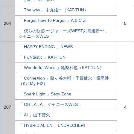
「 The way 」中丸雄一（KAT-TUN）
「 Forget How To Forget 」A.B.C-Z
204
5
「 僕らの軌跡 〜ジャニーズWEST列島縦断〜 」
ジャニーズWEST
「 HAPPY ENDING 」NEWS
「 FUNtastic 」KAT-TUN
「 Wonderful World 」亀梨和也（KAT-TUN）
「 ConneXion 」藤ヶ谷太輔・千賀健永・横尾渉
（Kis-My-Ft2）
「 Spark Light 」Sexy Zone
「 OH LA LA 」ジャニーズWEST
207
4
「 AI 」山下智久
「 HYBRID ALIEN 」ENDRECHERI