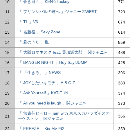
「 蒼き日々 」KEN☆Tackey
10
771
「 プリンシパルの君へ 」ジャニーズWEST
11
723
「 TL 」V6
12
674
「 名脇役 」Sexy Zone
13
614
「 君のうた 」嵐
14
559
「 大阪ロマネスク feat. 葉加瀬太郎 」関ジャニ∞
15
488
「 BANGER NIGHT 」Hey!Say!JUMP
16
428
「 「生きろ」 」NEWS
17
396
「 JOYしたいキモチ 」A.B.C-Z
18
380
「 Ask Yourself 」KAT-TUN
19
374
「 All you need is laugh 」関ジャニ∞
20
373
「 無責任ヒーロー jam with 東京スカパラダイスオ
21
366
ーケストラ 」関ジャニ∞
「 FREEZE 」Kis-My-Ft2
22
359