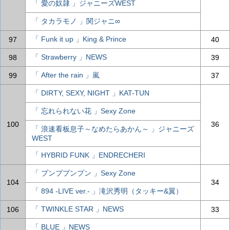
「 愛の奴隷 」ジャニーズWEST
「 タカラモノ 」関ジャニ∞
「 Funk it up 」King & Prince
97
40
「 Strawberry 」NEWS
98
39
「 After the rain 」嵐
99
37
「 DIRTY, SEXY, NIGHT 」KAT-TUN
「 忘れられない花 」Sexy Zone
100
36
「 浪速看板息子～なめたらあかん～ 」ジャニーズ
WEST
「 HYBRID FUNK 」ENDRECHERI
「 プンププンプン 」Sexy Zone
104
34
「 894 -LIVE ver.- 」滝沢秀明（タッキー&翼）
「 TWINKLE STAR 」NEWS
106
33
「 BLUE 」NEWS