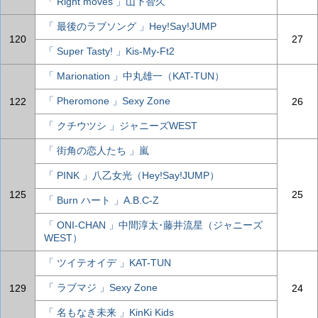
「 Right moves 」山下智久
「 最後のラブソング 」Hey!Say!JUMP
120
27
「 Super Tasty! 」Kis-My-Ft2
「 Marionation 」中丸雄一（KAT-TUN）
「 Pheromone 」Sexy Zone
122
26
「 クチウツシ 」ジャニーズWEST
「 街角の恋人たち 」嵐
「 PINK 」八乙女光（Hey!Say!JUMP）
125
25
「 Burn ハート 」A.B.C-Z
「 ONI-CHAN 」中間淳太･藤井流星（ジャニーズ
WEST）
「 ツイテオイデ 」KAT-TUN
「 ラブマジ 」Sexy Zone
129
24
「 名もなき未来 」KinKi Kids