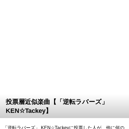
投票層近似楽曲【「逆転ラバーズ」
KEN☆Tackey】
「逆転ラバーズ」 KEN☆Tackeyに投票した人が、他に何の