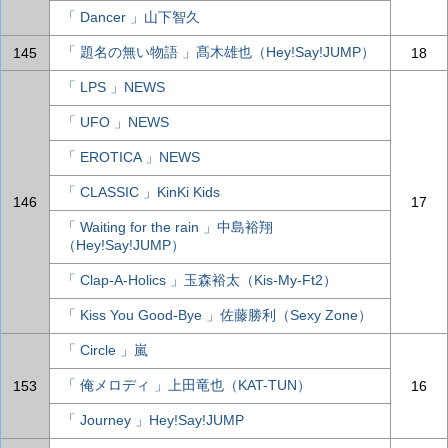
「 Dancer 」山下智久
「 題名の無い物語 」髙木雄也（Hey!Say!JUMP）
145
18
「 LPS 」NEWS
「 UFO 」NEWS
「 EROTICA 」NEWS
「 CLASSIC 」KinKi Kids
146
17
「 Waiting for the rain 」中島裕翔
（Hey!Say!JUMP）
「 Clap-A-Holics 」玉森裕太（Kis-My-Ft2）
「 Kiss You Good-Bye 」佐藤勝利（Sexy Zone）
「 Circle 」嵐
「 俺メロディ 」上田竜也（KAT-TUN）
153
16
「 Journey 」Hey!Say!JUMP