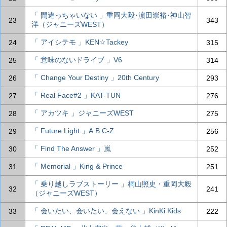
「 間違っちゃいない 」重岡大毅･濵田崇裕･神山智
23
343
洋（ジャニーズWEST）
「 アイシテモ 」KEN☆Tackey
24
315
「 意味のないドライブ 」V6
25
314
「 Change Your Destiny 」20th Century
26
293
「 Real Face#2 」KAT-TUN
27
276
「 アカツキ 」ジャニーズWEST
28
275
「 Future Light 」A.B.C-Z
29
256
「 Find The Answer 」嵐
30
252
「 Memorial 」King & Prince
31
251
「 乗り越しラブストーリー 」桐山照史・重岡大毅
32
241
（ジャニーズWEST）
「 会いたい、会いたい、会えない 」KinKi Kids
33
222