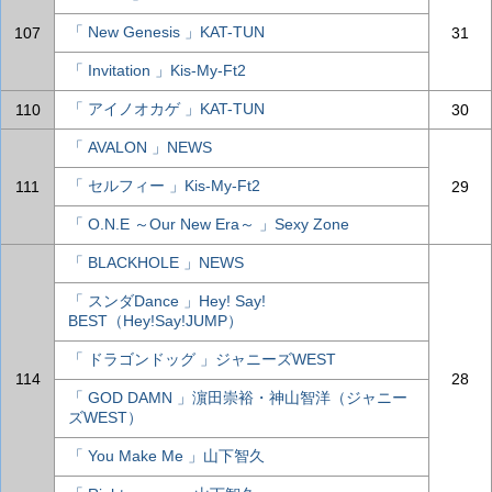
「 New Genesis 」KAT-TUN
107
31
「 Invitation 」Kis-My-Ft2
「 アイノオカゲ 」KAT-TUN
110
30
「 AVALON 」NEWS
「 セルフィー 」Kis-My-Ft2
111
29
「 O.N.E ～Our New Era～ 」Sexy Zone
「 BLACKHOLE 」NEWS
「 スンダDance 」Hey! Say!
BEST（Hey!Say!JUMP）
「 ドラゴンドッグ 」ジャニーズWEST
114
28
「 GOD DAMN 」濵田崇裕・神山智洋（ジャニー
ズWEST）
「 You Make Me 」山下智久