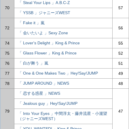
「 Steal Your Lips 」A.B.C-Z
70
57
「 YSSB 」ジャニーズWEST
「 Fake it 」嵐
72
56
「 会いたいよ 」Sexy Zone
「 Lover's Delight 」King & Prince
74
55
「 Glass Flower 」King & Prince
75
52
「 白が舞う 」嵐
76
51
「 One & One Makes Two 」Hey!Say!JUMP
77
49
「 JUMP AROUND 」NEWS
78
48
「 恋する惑星 」NEWS
「 Jealous guy 」Hey!Say!JUMP
79
47
「 Into Your Eyes 」中間淳太・藤井流星・小瀧望
（ジャニーズWEST）
「 YOU, WANTED! 」King & Prince