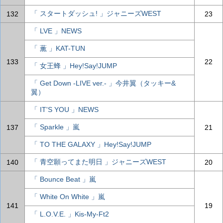
「 スタートダッシュ! 」ジャニーズWEST
132
23
「 LVE 」NEWS
「 薫 」KAT-TUN
133
22
「 女王蜂 」Hey!Say!JUMP
「 Get Down -LIVE ver.- 」今井翼（タッキー&
翼）
「 IT'S YOU 」NEWS
「 Sparkle 」嵐
137
21
「 TO THE GALAXY 」Hey!Say!JUMP
「 青空願ってまた明日 」ジャニーズWEST
140
20
「 Bounce Beat 」嵐
「 White On White 」嵐
141
19
「 L.O.V.E. 」Kis-My-Ft2