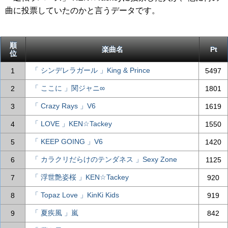
曲に投票していたのかと言うデータです。
順
楽曲名
Pt
位
「 シンデレラガール 」King & Prince
1
5497
「 ここに 」関ジャニ∞
2
1801
「 Crazy Rays 」V6
3
1619
「 LOVE 」KEN☆Tackey
4
1550
「 KEEP GOING 」V6
5
1420
「 カラクリだらけのテンダネス 」Sexy Zone
6
1125
「 浮世艶姿桜 」KEN☆Tackey
7
920
「 Topaz Love 」KinKi Kids
8
919
「 夏疾風 」嵐
9
842