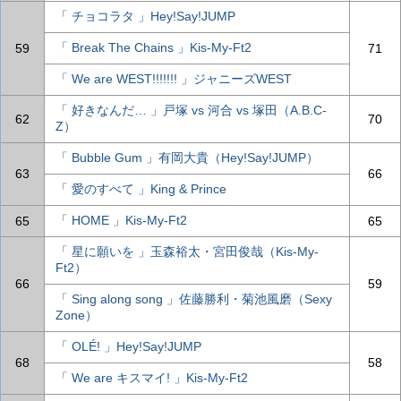
「 チョコラタ 」Hey!Say!JUMP
「 Break The Chains 」Kis-My-Ft2
59
71
「 We are WEST!!!!!!! 」ジャニーズWEST
「 好きなんだ… 」戸塚 vs 河合 vs 塚田（A.B.C-
62
70
Z）
「 Bubble Gum 」有岡大貴（Hey!Say!JUMP）
63
66
「 愛のすべて 」King & Prince
「 HOME 」Kis-My-Ft2
65
65
「 星に願いを 」玉森裕太・宮田俊哉（Kis-My-
Ft2）
66
59
「 Sing along song 」佐藤勝利・菊池風磨（Sexy
Zone）
「 OLÉ! 」Hey!Say!JUMP
68
58
「 We are キスマイ! 」Kis-My-Ft2