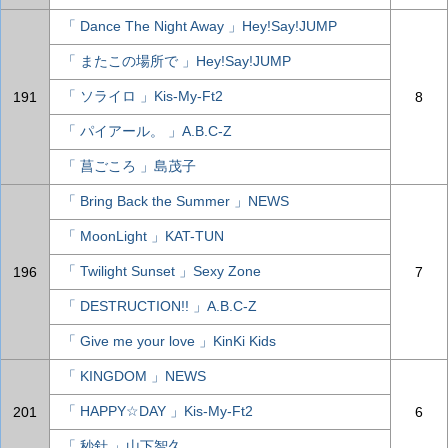
「 Dance The Night Away 」Hey!Say!JUMP
「 またこの場所で 」Hey!Say!JUMP
「 ソライロ 」Kis-My-Ft2
191
8
「 パイアール。 」A.B.C-Z
「 菖ごころ 」島茂子
「 Bring Back the Summer 」NEWS
「 MoonLight 」KAT-TUN
「 Twilight Sunset 」Sexy Zone
196
7
「 DESTRUCTION!! 」A.B.C-Z
「 Give me your love 」KinKi Kids
「 KINGDOM 」NEWS
「 HAPPY☆DAY 」Kis-My-Ft2
201
6
「 秒針 」山下智久