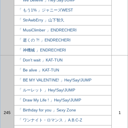
「 We Believe 」Hey!Say!JUMP
「 もう1% 」ジャニーズWEST
「 StrAwbErry 」山下智久
「 MusiClimber 」ENDRECHERI
「 逝くの ?! 」ENDRECHERI
「 神機械 」ENDRECHERI
「 Don't wait 」KAT-TUN
「 Be alive 」KAT-TUN
「 BE MY VALENTINE! 」Hey!Say!JUMP
「 ルーレット 」Hey!Say!JUMP
「 Draw My Life ! 」Hey!Say!JUMP
「 Birthday for you 」Sexy Zone
245
1
「 ワンナイト・ロマンス 」A.B.C-Z