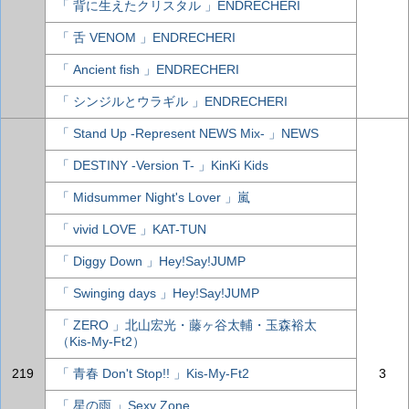
「 背に生えたクリスタル 」ENDRECHERI
「 舌 VENOM 」ENDRECHERI
「 Ancient fish 」ENDRECHERI
「 シンジルとウラギル 」ENDRECHERI
「 Stand Up -Represent NEWS Mix- 」NEWS
「 DESTINY -Version T- 」KinKi Kids
「 Midsummer Night's Lover 」嵐
「 vivid LOVE 」KAT-TUN
「 Diggy Down 」Hey!Say!JUMP
「 Swinging days 」Hey!Say!JUMP
「 ZERO 」北山宏光・藤ヶ谷太輔・玉森裕太
（Kis-My-Ft2）
219
「 青春 Don't Stop!! 」Kis-My-Ft2
3
「 星の雨 」Sexy Zone