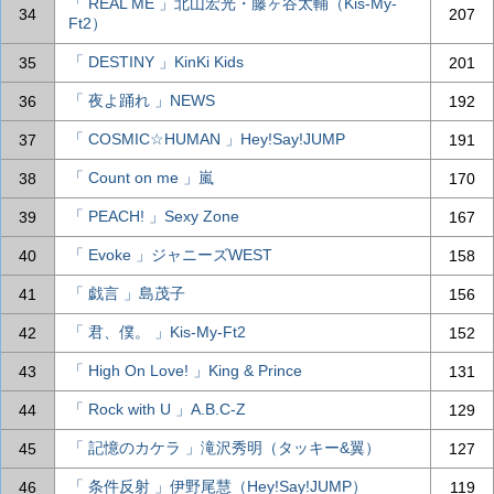
「 REAL ME 」北山宏光・藤ヶ谷太輔（Kis-My-
34
207
Ft2）
「 DESTINY 」KinKi Kids
35
201
「 夜よ踊れ 」NEWS
36
192
「 COSMIC☆HUMAN 」Hey!Say!JUMP
37
191
「 Count on me 」嵐
38
170
「 PEACH! 」Sexy Zone
39
167
「 Evoke 」ジャニーズWEST
40
158
「 戯言 」島茂子
41
156
「 君、僕。 」Kis-My-Ft2
42
152
「 High On Love! 」King & Prince
43
131
「 Rock with U 」A.B.C-Z
44
129
「 記憶のカケラ 」滝沢秀明（タッキー&翼）
45
127
「 条件反射 」伊野尾慧（Hey!Say!JUMP）
46
119